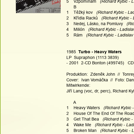
5    Vzpomínám
   (Richard Kybic - 
      B
1    Těžký kov
   (Richard Kybic - La
2    Křídla Racků
   (Richard Kybic -
3    Nedej, Lásko, na Pomluvy
   (Ri
4    Milión
   (Richard Kybic - Ladisla
5    Rám
   (Richard Kybic - Ladislav
1985  
Turbo - Heavy Waters
LP  Supraphon (1113 3839)
- 2001  2-CD Bonton (499745)   CD1 
Produktion:  Zdeněk John  //  Tonre
Cover:  Ivan Vomáčka  //  Foto: Dan
Mitwirkende:
Jiří Lang (voc, dr, perc), Richard Ky
      A
1    Heavy Waters
   (Richard Kybic 
2    House Of The End Of The Roa
3    Get That Bea
   (Richard Kybic -
4    Wake Me
   (Richard Kybic - Lad
5    Broken Man
   (Richard Kybic - 