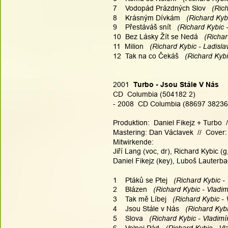
7    Vodopád Prázdných Slov
   (Ric
8    Krásným Dívkám
   (Richard Kyb
9    Přestáváš snít
   (Richard Kybic 
10  Bez Lásky Žít se Nedá
   (Richa
11  Milion
   (Richard Kybic - Ladisla
12  Tak na co Čekáš
   (Richard Kybi
2001  
Turbo - Jsou Stále V Nás
CD  Columbia (504182 2)
- 2008  CD Columbia (88697 3823
Produktion:  Daniel Fikejz + Turbo 
Mastering: Dan Václavek  //  Cover: 
Mitwirkende:
Jiří Lang (voc, dr), Richard Kybic (
Daniel Fikejz (key), Luboš Lauterb
1    Ptáků se Ptej
   (Richard Kybic - 
2    Blázen
   (Richard Kybic - Vladim
3    Tak mě Líbej
   (Richard Kybic - 
4    Jsou Stále v Nás
   (Richard Kybi
5    Slova
   (Richard Kybic - Vladimír
6    Volnej Pád
   (Richard Kybic - Vl