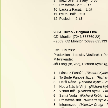
8    Mezi Dvěma Světy   
2:59
9    Přestáváš Snít  
 3:17
10  Láska z Pasáží  
 3:59
11  Byl to Hráč  
 3:34
12  Poslední 
  2:13
2004  
Turbo - Original Live
CD  Monitor (7243 863760 22)
- 2009  CD Monitor (50999 695133
Live Juni 2001
Produktion:  Ladislav Vostárek + Pa
Mitwirkende:
Jiří Lang (dr, voc), Richard Kybic (g
1    Láska z Pasáží
   (Richard Kybic
2    To Bude Pánové Jízda
   (Richa
3    Další Ráno
   (Richard Kybic - V
4    Kdo z Nás je Viný
   (Richard Kyb
5    Vzbuď mě
   (Richard Kybic - La
6    Samá Voda
   (Richard Kybic - L
7    Přestáváš snít
   (Richard Kybic 
8    Intermezzo
   (Miloslav Orcígr -