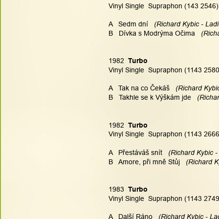
Vinyl Single  Supraphon (143 2546)
A   Sedm dní
   (Richard Kybic - Lad
B   Dívka s Modrýma Očima
   (Ric
1982  
Turbo
Vinyl Single  Supraphon (1143 2580
A   Tak na co Čekáš
   (Richard Kybi
B   Takhle se k Výškám jde
   (Richa
1982  
Turbo
Vinyl Single  Supraphon (1143 2666
A   Přestáváš snít
   (Richard Kybic 
B   Amore, při mně Stůj
   (Richard K
1983  
Turbo
Vinyl Single  Supraphon (1143 2749
A   Další Ráno
   (Richard Kybic - La