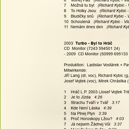
7    Možná tu byl
   (Richard Kybic - 
8    To Holky Jsou
   (Richard Kybic -
9    Bludičky snů
   (Richard Kybic - 
10  Schoulená
   (Richard Kybic - Vl
11  Nemám dnes den
   (Richard Kyb
2003  
Turbo - Byl to Hráč
CD  Monitor (7243 594501 24)
- 2009  CD Monitor (50999 695133
Produktion:  Ladislav Vostárek + Pa
Mitwirkende:
Jiří Lang (dr, voc), Richard Kybic (g
Josef Vojtek (voc), Mirek Chrástka 
1    Hráč L.P. 2003 (Josef Vojtek Tri
2    Je to Jízda   
4:26
3    Strachu Tváří v Tvář   
3:17
4    Kde Není Láska   
4:39
5    Na Plnej Plyn   
3:39
6    Proč Horoskopy Lžou?   
4:03
7    Já nejsem Žádnej Vůl   
3:37