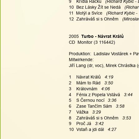
9    Křídla Racků
   (Richard Kybic -
10  Bez Lásky Žít se Nedá
   (Richa
11  Motýl a Svíce
   (Richard Kybic -
12  Zahráváš si s Ohněm
   (Mirosl
2005  
Turbo - Návrat Králů
CD  Monitor (3 116442)
Produktion:  Ladislav Vostárek + Pa
Mitwirkende:
Jiří Lang (dr, voc), Mirek Chrástka (
1    Návrat Králů  
 4:19
2    Mám to Rád   
3:50
3    Královnám   
4:06
4    Fénix z Popela Vstává   
3:44
5    S Černou nocí
3:36
6    Zase Tančím Sám   
3:58
7    Vážka   
3:29
8    Zahráváš si s Ohněm   
3:53
9    Proč Já   
3:42
10  Vstaň a jdi dál   
4:27