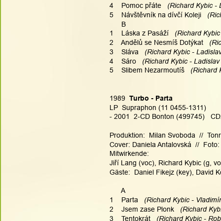
4    Pomoc přáte
   (Richard Kybic -
5    Návštěvník na dívčí Koleji
   (Ri
      B
1    Láska z Pasáží
   (Richard Kybic
2    Andělů se Nesmíš Dotýkat
   (R
3    Sláva
   (Richard Kybic - Ladisla
4    Sáro
   (Richard Kybic - Ladislav
5    Slibem Nezarmoutíš
   (Richard 
1989  
Turbo - Parta
LP  Supraphon (11 0455-1311)
- 2001  2-CD Bonton (499745)   CD2
Produktion:  Milan Svoboda  //  To
Cover: Daniela Antalovská  //  Foto: 
Mitwirkende:
Jiří Lang (voc), Richard Kybic (g, vo
Gäste:  Daniel Fikejz (key), David Ko
      A
1    Parta
   (Richard Kybic - Vladimír
2    Jsem zase Plonk
   (Richard Kyb
3    Tentokrát
   (Richard Kybic - Robe