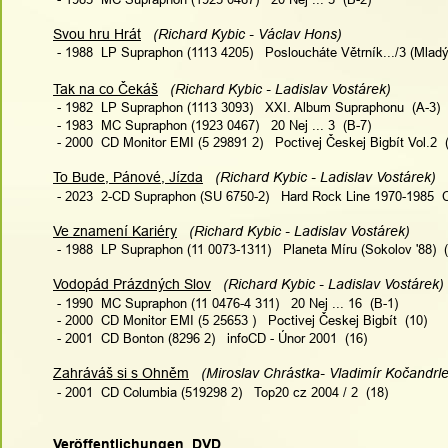
Svou hru Hrát
   (Richard Kybic - Václav Hons)
 - 1988  LP Supraphon (1113 4205)   Posloucháte Větrník.../3 (Mla
Tak na co Čekáš
   (Richard Kybic - Ladislav Vostárek)
 - 1982  LP Supraphon (1113 3093)   XXI. Album Supraphonu  (A-3)
 - 1983  MC Supraphon (1923 0467)   20 Nej ... 3  (B-7)
 - 2000  CD Monitor EMI (5 29891 2)   Poctivej Českej Bigbít Vol.2  
To Bude, Pánové, Jízda
   (Richard Kybic - Ladislav Vostárek)
 - 2023  2-CD Supraphon (SU 6750-2)   Hard Rock Line 1970-1985  
Ve znamení Kariéry
   (Richard Kybic - Ladislav Vostárek)
 - 1988  LP Supraphon (11 0073-1311)   Planeta Míru (Sokolov '88)  
Vodopád Prázdných Slov
   (Richard Kybic - Ladislav Vostárek)
 - 1990  MC Supraphon (11 0476-4 311)   20 Nej ... 16  (B-1)
 - 2000  CD Monitor EMI (5 25653 )   Poctivej Českej Bigbít  (10)
 - 2001  CD Bonton (8296 2)   infoCD - Únor 2001  (16)
Zahráváš si s Ohněm
   (Miroslav Chrástka- Vladimír Kočandrle
 - 2001  CD Columbia (519298 2)   Top20 cz 2004 / 2  (18)
Veröffentlichungen  DVD