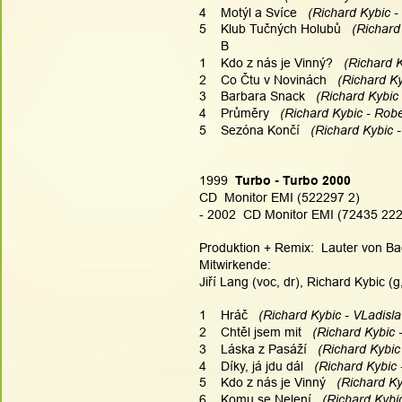
4    Motýl a Svíce
   (Richard Kybic -
5    Klub Tučných Holubů
   (Richard
      B
1    Kdo z nás je Vinný?
   (Richard 
2    Co Čtu v Novinách
   (Richard Ky
3    Barbara Snack
   (Richard Kybic 
4    Průměry
   (Richard Kybic - Rober
5    Sezóna Končí
   (Richard Kybic -
1999  
Turbo - Turbo 2000
CD  Monitor EMI (522297 2)
- 2002  CD Monitor EMI (72435 22
Produktion + Remix:  Lauter von Bach
Mitwirkende:
Jiří Lang (voc, dr), Richard Kybic (
1    Hráč
   (Richard Kybic - VLadisla
2    Chtěl jsem mit
   (Richard Kybic 
3    Láska z Pasáží
   (Richard Kybic
4    Díky, já jdu dál
   (Richard Kybic 
5    Kdo z nás je Vinný
   (Richard Ky
6    Komu se Nelení
   (Richard Kybi