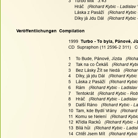
3   Turbo Mix 
  3:43
     Hráč
   (Richard Kybic - Ladislav 
     Láska z Pasáží
   (Richard Kybic 
     Díky já Jdu Dál
   (Richard Kybic 
Veröffentlichungen  Compilation
1999  
Turbo - To byla, Pánové, J
CD  Supraphon (11 2596-2 311)   C
1    To Bude, Pánové, Jízda
   (Rich
2    Tak na co Čekáš
   (Richard Kyb
3    Bez Lásky Žít se Nedá
   (Richa
4    Díky, já jdu Dál
   (Richard Kybic
5    Láska z Pasáží
   (Richard Kybic
6    Rám
   (Richard Kybic - Ladislav
7    Tentokrát
   (Richard Kybic - Robe
8    Hráč
   (Richard Kybic - Ladislav
9    Další Ráno
   (Richard Kybic - L
10  Tam, kde Bydlí Vrány
   (Richard
11  Komu se Nelení
   (Richard Kybi
12  Křídla Racků
   (Richard Kybic -
13  Bílá hůl
   (Richard Kybic - Ladis
14  Chtěl Jsem Mít
   (Richard Kybic