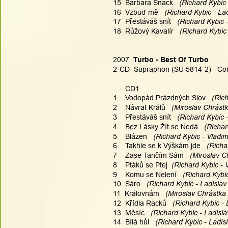
15  Barbara Snack
   (Richard Kybic 
16  Vzbuď mě
   (Richard Kybic - La
17  Přestáváš snít
   (Richard Kybic 
18  Růžový Kavalír
   (Richard Kybic
2007  
Turbo - Best Of Turbo
2-CD  Supraphon (SU 5814-2)   Com
      CD1
1    Vodopád Prázdných Slov
   (Ric
2    Návrat Králů
   (Miroslav Chrást
3    Přestáváš snít
   (Richard Kybic 
4    Bez Lásky Žít se Nedá
   (Richa
5    Blázen
   (Richard Kybic - Vladim
6    Takhle se k Výškám jde
   (Rich
7    Zase Tančím Sám
   (Miroslav C
8    Ptáků se Ptej
  (Richard Kybic - 
9    Komu se Nelení
   (Richard Kybi
10  Sáro
   (Richard Kybic - Ladislav
11  Královnám
   (Miroslav Chrástka
12  Křídla Racků
   (Richard Kybic -
13  Měsíc
   (Richard Kybic - Ladisla
14  Bílá hůl
   (Richard Kybic - Ladis