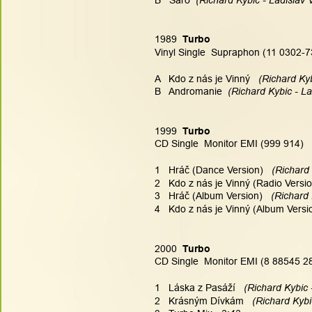
1989  
Turbo
Vinyl Single  Supraphon (11 0302-7
A   Kdo z nás je Vinný
   (Richard Kyb
B   Andromanie
  (Richard Kybic - La
1999  
Turbo
CD Single  Monitor EMI (999 914)
1   Hráč (Dance Version)
   (Richard
2   Kdo z nás je Vinný (Radio Versi
3   Hráč (Album Version)
   (Richard
4   Kdo z nás je Vinný (Album Versi
2000  
Turbo
CD Single  Monitor EMI (8 88545 2
1   Láska z Pasáží
   (Richard Kybic 
2   Krásným Dívkám
   (Richard Kybi