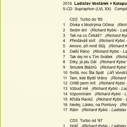
2016  
Ladislav Vostárek + Katapu
5-CD  Supraphon (LVL XX)   Compil
      CD2  Turbo do '85
1    Dívka s Modrýma Očima
   (Ric
2    Sedm dní
   (Richard Kybic - Lad
3    Tak na co Čekáš?
   (Richard Ky
4    Přestáváš snít
   (Richard Kybic 
5    Amore, při mně Stůj
   (Richard 
6    Další Ráno
   (Richard Kybic - L
7    Tak dej mi s Tím Svátek
   (Rich
8    Díky, já jdu Dál
   (Richard Kybic
9    Smutek Bláznů
   (Richard Kybic
10  Svítá, noc Šla Spát
   (Jiří Vond
11  Tam, kde Bydlí Vrány
   (Richard
12  Chtěl jsem mít
   (Richard Kybic 
13  Vzbuď mě
   (Richard Kybic - La
14  Vzpomínám
   (Richard Kybic - 
15  Křídla Racků
   (Richard Kybic -
16  Nedej, Lásko, na Pomluvy
   (Ri
17  Rám
   (Richard Kybic - Ladislav
      CD3  Turbo od '87
1    Hráč
   (Richard Kybic - Ladislav