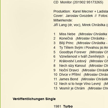
CD  Monitor (201902 95173265)
Produktion:  Karel Mecner + Ladisla
Cover:  Jaroslav Gvozdek  //  Foto
Mitwirkende:
Jiří Lang (dr, voc), Mirek Chrástka 
1    Miss Nebe
   (Miroslav Chrástka
2    Konečná
   (Miroslav Chrástka -
3    Bílý Princ
   (Miroslav Chrástka -
4    Ty Tělem Svým i Povahou jsi An
5    Goodbye Forever
   (Miroslav C
6    Vznešenost v tváři Zemřelých
  
7    Království Ledový
   (Miroslav C
8    Nech slzy Kanout
   (Miroslav C
9    Noční Dravci
   (Miroslav Chrást
10  Dívce v Přítmí
   (Miroslav Chrás
11  James Bond
   (Miroslav Chrástk
12  Nech si to tvoje Víno Levný
   (
13  Vesmír je Chrám
   (Miroslav Ch
Veröffentlichungen Single
1981  
Turbo