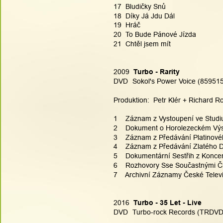
17  Bludičky Snů
18  Díky Já Jdu Dál
19  Hráč
20  To Bude Pánové Jízda
21  Chtěl jsem mít
2009  
Turbo - Rarity
DVD  
Sokol's Power Voice (85951
Produktion:  Petr Klér + Richard Ro
1    Záznam z Vystoupení ve Studi
2    Dokument o Horolezeckém Výs
3    Záznam z Předávání Platinov
4    Záznam z Předávání Zlatého 
5    Dokumentární Sestřih z Konc
6    Rozhovory Sse Součastnými Č
7    Archivní Záznamy České Televi
2016  
Turbo - 35 Let - Live
DVD  
Turbo-rock Records (TRDVD