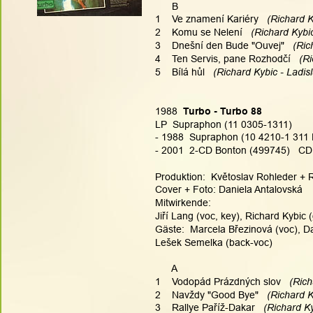
      B
1    Ve znamení Kariéry
   (Richard 
2    Komu se Nelení
   (Richard Kybi
3    Dnešní den Bude "Ouvej"
   (Ri
4    Ten Servis, pane Rozhodčí
   (R
5    Bílá hůl
   (Richard Kybic - Ladis
1988  
Turbo - Turbo 88
LP  Supraphon (11 0305-1311)
- 1988  Supraphon (10 4210-1 311 
- 2001  2-CD Bonton (499745)   CD1
Produktion:  Květoslav Rohleder + 
Cover + Foto: Daniela Antalovská
Mitwirkende:
Jiří Lang (voc, key), Richard Kybic (
Gäste:  Marcela Březinová (voc), Da
Lešek Semelka (back-voc)
      A
1    Vodopád Prázdných slov
   (Ric
2    Navždy "Good Bye"
   (Richard 
3    Rallye Paříž-Dakar
   (Richard K