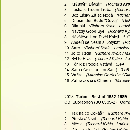
2    Krásným Dívkám
   (Richard Kyb
3    Láska je Lidem Třeba
   (Richar
4    Bez Lásky Žít se Nedá
   (Richa
5    Dnešní den Bude "Ouvej"
   (Ri
6    Bílá hůl
   (Richard Kybic - Ladis
7    Navždy Good Bye
   (Richard Ky
8    Návštěvník na Dívčí Koleji
4:4
9    Andělů se Nesmíš Dotýkat
   (R
10  Sáro
   (Richard Kybic - Ladislav
11  Je to Jízda
   (Richard Kybic / M
12  Byl to Hráč
   (Richard Kybic - L
13  Fénix z Popela Vstává   
3:44
14  Sám (Zase Tančím Sám)   
3:58
15  Vážka
   (Miroslav Chrástka / Ri
16  Zahráváš si s Ohněm
   (Mirosl
2023  
Turbo - Best of 1982-1989
CD  Supraphon (SU 6903-2)   Compi
1    Tak na co Čekáš?
   (Richard Ky
2    Přestáváš snít
   (Richard Kybic 
3    Měsíc
   (Richard Kybic - Ladisla
4    Díky, já jdu Dál
   (Richard Kybic