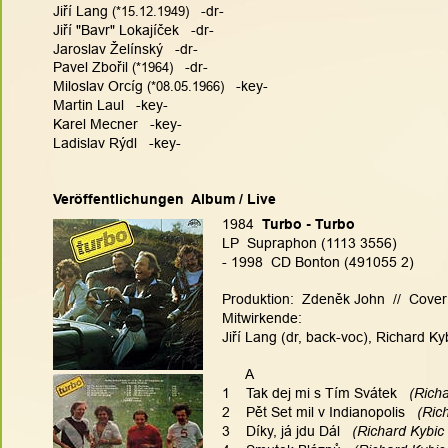
Jiří Lang
(
*15.12.1949)
   -dr-
Jiří "Bavr" Lokajíček   -dr-
Jaroslav Želínský   -dr-
Pavel Zbořil
(
*1964)
   -dr-
Miloslav Orcíg
(
*08.05.1966)
   -key-
Martin Laul   -key-
Karel Mecner   -key-
Ladislav Rýdl   -key-
Veröffentlichungen  Album / Live
1984  
Turbo - Turbo
LP  Supraphon (1113 3556)
- 1998  CD Bonton (491055 2)
Produktion:  Zdeněk John  //  Cove
Mitwirkende:
Jiří Lang (dr, back-voc), Richard Kyb
      A
1    Tak dej mi s Tím Svátek
   (Rich
2    Pět Set mil v Indianopolis
   (Ric
3    Díky, já jdu Dál
   (Richard Kybic