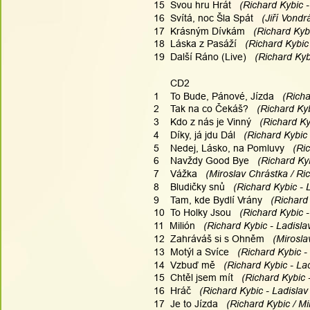
15  Svou hru Hrát
   (Richard Kybic 
16  Svítá, noc Šla Spát
   (Jiří Vond
17  Krásným Dívkám
   (Richard Kyb
18  Láska z Pasáží
   (Richard Kybic
19  Další Ráno (Live)
   (Richard Kyb
      CD2
1    To Bude, Pánové, Jízda
   (Rich
2    Tak na co Čekáš?
   (Richard Ky
3    Kdo z nás je Vinný
   (Richard Ky
4    Díky, já jdu Dál
   (Richard Kybic
5    Nedej, Lásko, na Pomluvy
   (Ri
6    Navždy Good Bye
   (Richard Ky
7    Vážka
   (Miroslav Chrástka / Ri
8    Bludičky snů
   (Richard Kybic - 
9    Tam, kde Bydlí Vrány
   (Richard
10  To Holky Jsou
   (Richard Kybic 
11  Milión
   (Richard Kybic - Ladisla
12  Zahráváš si s Ohněm
   (Mirosl
13  Motýl a Svíce
   (Richard Kybic -
14  Vzbuď mě
   (Richard Kybic - La
15  Chtěl jsem mít
   (Richard Kybic 
16  Hráč
   (Richard Kybic - Ladislav
17  Je to Jízda
   (Richard Kybic / M