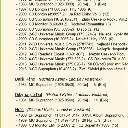
 - 1986  MC Supraphon (1923 3999)   20 Nej ... 9  (B-4)
 - 1997  CD Bonton (71 0603-2)   Hity 1985  (6)
 - 2000  CD Bonton (498857 2)   Já Rád Disko Vol.3  (12)
 - 2003  CD Supraphon (16 2018-2311)   Zlato Českého Rocku Vol.2 
 - 2005  CD Monitor (8 60680 2)   Rocková Romantika  (3)
 - 2006  CD Supraphon (SU 5699-2)   Disco.cz  (12)
 - 2007  2-CD Universal Music Group (175 521-5)   Nejlepší výběr 8
 - 2009  CD Supraphon (16 2085-2)   Největší Hity 1985  (6)
 - 2011  2-CD Universal Music Group (2781741)   Nejlepší Hospods
 - 2012  2-CD Universal Music Group (3726558)   Nejlepší Hospods
 - 2012  3-CD Reader's Digest (10-01-ICF)   Hvězdy Českého Popu 
 - 2012  4-CD Universal Music (372 325-2)   CS Diskotéka 70. a 80. 
 - 2013  3-CD Universal Music (375 020-7)   50 Důvodů proč mít Rád
 - 2015  3-CD Supraphon (16 4055-2)   Zlatí Slávici (Najpopulárnejší 
Další Ráno
   (Richard Kybic - Ladislav Vostárek)
 - 1984  MC Supraphon (1925 0540)   20 Nej ... 5  (B-4)
Díky, já jdu Dál
   (Richard Kybic - Ladislav Vostárek)
 - 1984  MC Supraphon (1925 0544)   20 Nej ... 14  (B-6)
Hráč
   (Richard Kybic - Ladislav Vostárek) 
 - 1989  LP Supraphon (11 0175-1 311)   XXVI. Album Supraphonu  (
 - 1989  MC Supraphon (11 0197-4311)   20 Nej ... 9  (B-3)
 - 1999  CD Monitor EMI (5 23377 2)   CZ Superhity 1999  (15)