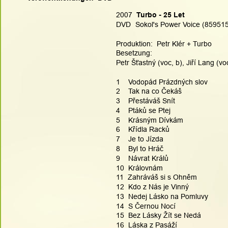
2007  
Turbo - 25 Let
DVD  
Sokol's Power Voice (85951
Produktion:  Petr Klér + Turbo
Besetzung:
Petr Šťastný (voc, b), Jiří Lang (vo
1    Vodopád Prázdných slov
2    Tak na co Čekáš
3    Přestáváš Snít
4    Ptáků se Ptej
5    Krásným Dívkám
6    Křídla Racků
7    Je to Jízda
8    Byl to Hráč
9    Návrat Králů
10  Královnám
11  Zahráváš si s Ohněm
12  Kdo z Nás je Vinný
13  Nedej Lásko na Pomluvy
14  S Černou Nocí
15  Bez Lásky Žít se Nedá
16  Láska z Pasáží