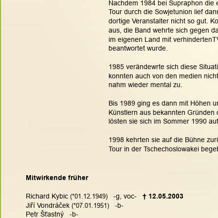
Nachdem 1984 bei Supraphon die e
Tour durch die Sowjetunion lief da
dortige Veranstalter nicht so gut. 
aus, die Band wehrte sich gegen d
im eigenen Land mit verhindertenTV
beantwortet wurde. 
1985 verändewrte sich diese Situat
konnten auch von den medien nicht
nahm wieder mental zu.
Bis 1989 ging es dann mit Höhen un
Künstlern aus bekannten Gründen de
lösten sie sich im Sommer 1990 auf
1998 kehrten sie auf die Bühne zurü
Tour in der Tschechoslowakei bege
Mitwirkende früher
Richard Kybic
(
*01.12.1949)
   -g, voc-   
† 
12.05.2003
Jiří Vondráček
(
*07.01.1951)
   -b-
Petr Šťastný   -b-