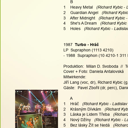
      B
1    Heavy Metal
   (Richard Kybic - 
2    Guardian Angel
   (Richard Kybic
3    After Midnight
   (Richard Kybic 
4    She's A Dream
   (Richard Kybic
5    Holes
   (Richard Kybic - Ladisla
1987  
Turbo - Hráč
LP  Supraphon (1113 4210)
- 1988  Supraphon (10 4210-1 311 
Produktion:  Milan D. Svoboda  //  
Cover + Foto: Daniela Antalovská
Mitwirkende:
Jiří Lang (voc, dr), Richard Kybic (g
Gäste:  Pavel Zbořil (dr, perc), Dani
      A
1    Hráč
   (Richard Kybic - Ladislav
2    Krásným Dívkám
   (Richard Kyb
3    Láska je Lidem Třeba
   (Richar
4    Nový Džíny
   (Richard Kybic - L
5    Bez lásky Žít se Nedá
   (Richar