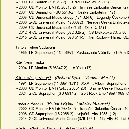
 - 1999  CD Bonton (494646 2)   Já rád Disko Vol.2  (13)
 - 2000  CD Monitor EMI (5 26515 2)   Ta naše Diskoška Česká  (2)
 - 2004  CD Supraphon (SU 5513-2)   Česká Diskotéka  (17)
 - 2006  CD Universal Music Group (171 324-6)   Legendy Českého 
 - 2008  2-CD Universal Music (1793972)   Nejlepší Česká Diskoték
 - 2009  CD Universal Music (531721-8)   1987  CD2 (1)
 - 2012  4-CD Universal Music (372 325-2)   CS Diskotéka 70. a 80. 
 - 2015  2-CD Universal Music (379 614-9)   Nej Rockový Nářez  CD
Já to s Tebou Vzdávám
 - 1985  LP Supraphon (1113 3697)   Posloucháte Větrník…/1 (Mlad
Kde Není Láska
 - 2004  LP Monitor (5 98347 2)   I ♥ You  (13)
Kdo z nás je Vinný?
   (Richard Kybic - Vladimír Mertlík)
 - 1991  LP Supraphon (11 0861-1311)   XXVIII. Album Supraphonu  
 - 2000  CD Monitor EMI (72435 25654 29)   Slavné České Ploužáky
 - 2024  2-CD Supraphon (SU 6917-2)   Soft Rock Line 1969-1989  C
Láska z Pasáží
   (Richard Kybic - Ladislav Vostárek)
 - 2000  CD Monitor EMI (5 26515 2)   Ta naše Diskoška Česká  (10
 - 2008  CD Supraphon (16 2088-2)   Největší Hity 1988  (12)
 - 2014  2-CD Universal Music Group (379 177-4)   Nej Hity 80. Let 
Měsíc
   (Richard Kybic - Ladislav Vostárek)