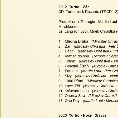
2012  
Turbo - Žár
CD  Turbo-rock Records (TRCD1-2
Produktion + Tonregie:  Martin Laul
Mitwirkende:
Jiří Lang (dr, voc), Mirek Chrástka (
1    Mléčná Dráha
   (Miroslav Chrás
2    Žár
   (Miroslav Chrástka - Petr 
3    Ďábel
   (Miroslav Chrástka - Pet
4    Vrať se do snů
   (Miroslav Chrás
5    Titanic
   (Miroslav Chrástka - Vl
6    Pekelná Žízeň
   (Miroslav Chrás
7    Fantom
   (Martin Laul - Petr Če
8    Slzy
   (Miroslav Chrástka - Vladi
9    1000 Přání
   (Miroslav Chrástka
10  Lovci Těl
   (Miroslav Chrástka - 
11  Královna Ledu
   (Miroslav Chrás
12  Oheň a Síra
   (Miroslav Chrástk
13  One Day
   (Martin Laul / Miros
2020  
Turbo - Noční Dravci