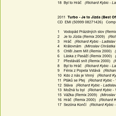
18  Byl to Hráč
   (Richard Kybic - L
2011  
Turbo - Je to Jízda (Best Of
CD  EMI (50999 08271426)   Compi
1    Vodopád Prázdných slov (Remi
2    Je to Jízda (Remix 2009) 
  (Ric
3    Hráč
   (Richard Kybic - Ladislav
4    Královnám
   (Miroslav Chrástka
5    Chtěl Jsem Mít (Remix 2000)
  
6    Láska z Pasáží (Remix 2000)
  
7    Přestáváš snít (Remix 2000)
   
8    Byl to Hráč
   (Richard Kybic - La
9    Fénix z Popela Vstává
   (Richar
10  Kdo z nás je Vinný
   (Richard K
11  Ptáků se Ptej
   (Richard Kybic - 
12  Sláva
   (Richard Kybic - Ladisla
13  Možná tu byl
   (Richard Kybic - 
15  Vážka (Remix 2009)
   (Mirosla
16  Hráč 
(Remix 2000)
   (Richard 
17  Sezóna Končí
   (Richard Kybic -