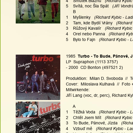
4    Smutek Bláznů
   (Richard Kybic
5    Svítá, noc Šla Spát
   (Jiří Vond
      B
1    Myšlenky
   (Richard Kybic - Lad
2    Tam, kde Bydlí Vrány
   (Richard
3    Růžový Kavalír
   (Richard Kybic
4    Orel nebo Panna
   (Richard Kyb
5    Bylo to Fajn
   (Richard Kybic - 
1985  
Turbo - To Bude, Pánové, J
LP  Supraphon (1113 3757)
- 2000  CD Bonton (497521 2)
Produktion:  Milan D. Svoboda  //  
Cover:  Miloslava Kulhavá  //  Foto
Mitwirkende:
Jiří Lang (voc, dr, perc), Richard Ky
      A
1    Těžká Voda
   (Richard Kybic - 
2    Chtěl Jsem Mít
   (Richard Kybic
3    To Bude, Pánové, Jízda
   (Rich
4    Vzbuď mě
   (Richard Kybic - La