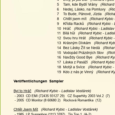
5    Tam, kde Bydlí Vrány
   (Richard
6    Nedej, Lásko, na Pomluvy
   (Ri
7    To Bude, Pánové, Jízda
   (Rich
8    Chtěl jsem mít
   (Richard Kybic 
9    Křídla Racků
   (Richard Kybic -
10  Hráč
   (Richard Kybic - Ladislav
11  Bílá hůl
   (Richard Kybic - Ladis
12  Svou hru Hrát
   (Richard Kybic 
13  Krásným Dívkám
   (Richard Kyb
14  Bez Lásky Žít se Nedá
   (Richa
15  Vodopád Prázdných Slov
   (Ric
16  Navždy Good Bye
   (Richard Ky
17  Láska z Pasáží
   (Richard Kybic
18  Motýl a Svíce
   (Richard Kybic -
19  Kdo z nás je Vinný
   (Richard Ky
Veröffentlichungen  Sampler
Byl to Hráč
   (Richard Kybic - Ladislav Vostárek)
 - 2003  CD EMI (72435 93127 29)   CZ Superhity 2003 Vol.2  (7)
 - 2005  CD Monitor (8 60680 2)   Rocková Romantika  (12)
Chtěl Jsem Mít
   (Richard Kybic - Ladislav Vostárek)
 - 1985  LP Supraphon (1113 3787)   Tip Top 1  (A-2)