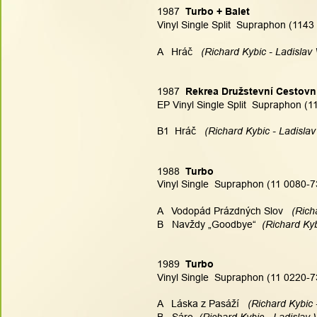
1987  
Turbo + Balet
Vinyl Single Split  Supraphon (1143
A   Hráč
   (Richard Kybic - Ladislav
1987  
Rekrea Družstevní Cestovn
EP Vinyl Single Split  Supraphon (
B1  Hráč
   (Richard Kybic - Ladisla
1988  
Turbo
Vinyl Single  Supraphon (11 0080-7
A   Vodopád Prázdných Slov
   (Ric
B   Navždy „Goodbye“
  (Richard Ky
1989  
Turbo
Vinyl Single  Supraphon (11 0220-7
A   Láska z Pasáží
   (Richard Kybic 
B   Sáro
  (Richard Kybic - Ladislav 