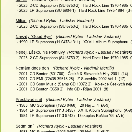
 - 2023  2-CD Supraphon (SU 6750-2)   Hard Rock Line 1970-1985  
 - 2023  LP Supraphon (SU 6904-1)   Hard Rock Line 1975-1984  (B-
Milión
  (Richard Kybic - Ladislav Vostárek)
 - 2023  2-CD Supraphon (SU 6750-2)   Hard Rock Line 1970-1985  
Navždy "Good Bye"
   (Richard Kybic - Ladislav Vostárek)
 - 1990  LP Supraphon (11 0478-1311)   XXVII. Album Supraphonu  (
Nedej, Lásko, Na Pomluvy
  (Richard Kybic - Ladislav Vostárek
 - 2023  2-CD Supraphon (SU 6750-2)   Hard Rock Line 1970-1985  
Nemám dnes den
   (Richard Kybic - Vladimír Mertlík)
 - 2001  CD Bonton (501700)   České & Slovenské Hity 2001  (14)
 - 2001  CD EMI (72435 39515 28)   Z Superhity 2002 Vol.1  (17)
 - 2001  CD Sony Music (Samp CD 10972 2)   Kolekce Českých nej
 - 2001  CD Bonton (9650 2)   info CD - Říjen 2001  (8)
Přestáváš snít
   (Richard Kybic - Ladislav Vostárek)
 - 1983  MC Supraphon (1923 0468)   20 Nej ... 4  (A-9)
 - 1984  LP Supraphon (1113 3495)   XXIII. Album Supraphonu  (A-9)
 - 1984  LP Supraphon (1113 9743)   Diskoples Košice '84  (A-5)
Sedm dní
   (Richard Kybic - Ladislav Vostárek)
 - 1983  MC Supraphon (1923 0467)   20 Nej ... 3  (B-2)