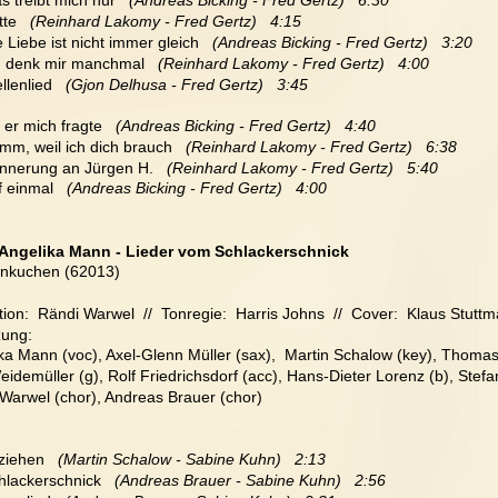
s treibt mich nur  
 (Andreas Bicking - Fred Gertz)   6:30
tte 
  (Reinhard Lakomy - Fred Gertz)   4:15
e Liebe ist nicht immer gleich  
 (Andreas Bicking - Fred Gertz)   3:20
ch denk mir manchmal 
  (Reinhard Lakomy - Fred Gertz)   4:00
llenlied 
  (Gjon Delhusa - Fred Gertz)   3:45
s er mich fragte
   (Andreas Bicking - Fred Gertz)   4:40
omm, weil ich dich brauch
   (Reinhard Lakomy - Fred Gertz)   6:38
rinnerung an Jürgen H.
   (Reinhard Lakomy - Fred Gertz)   5:40
f einmal 
  (Andreas Bicking - Fred Gertz)   4:00
Angelika Mann - Lieder vom Schlackerschnick 
unkuchen (62013)
ion:  Rändi Warwel  //  Tonregie:  Harris Johns  //  Cover:  Klaus Stutt
zung:
ka Mann (voc), Axel-Glenn Müller (sax),  Martin Schalow (key), Thomas
idemüller (g), Rolf Friedrichsdorf (acc), Hans-Dieter Lorenz (b), Stef
Warwel (chor), Andreas Brauer (chor)
ziehen  
 (Martin Schalow - Sabine Kuhn)   2:13 
chlackerschnick   
(Andreas Brauer - Sabine Kuhn)   2:56