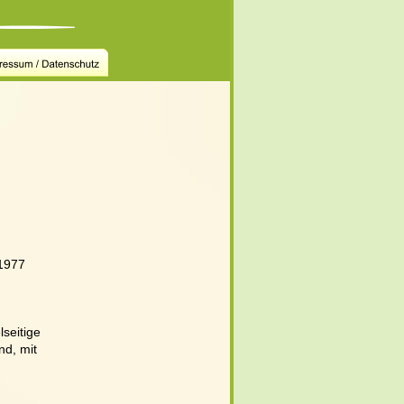
1977 
 
seitige 
nd, mit 