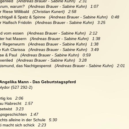
genlied  
 (Andreas Brauer - Sabine Kuhn)   2:31
arum, warum?  
 (Andreas Brauer - Sabine Kuhn)   1:07
r Riese Willibald   
(Christian Kunert)   2:58
achtigall & Spatz & Spinne  
 (Andreas Brauer - Sabine Kuhn)   0:48
r Haifisch Fridolin  
 (Andreas Brauer - Sabine Kuhn)   3:25
ied vom essen   
(Andreas Brauer - Sabine Kuhn)   2:12
eter hat Masern  
 (Andreas Brauer - Sabine Kuhn)   1:38
er Regenwurm   
(Andreas Brauer - Sabine Kuhn)   1:38
e Kuh Clarissa  
 (Andreas Brauer - Sabine Kuhn)   3:49
se & Paul   
(Andreas Brauer - Sabine Kuhn)   0:59
xenlied   
(Andreas Brauer - Sabine Kuhn)   3:28
igismund, das Nachtgespenst   
(Andreas Brauer - Sabine Kuhn)   2:01
Angelika Mann - Das Geburtstagspferd 
lydor (527 292-2)
rtig los   
2:06
rau Habrecht   
1:57
setwist   
3:23
lapsgeschichten   
1:47
chts alleine in der Schule   
5:30
ti macht sich schick   
2:23