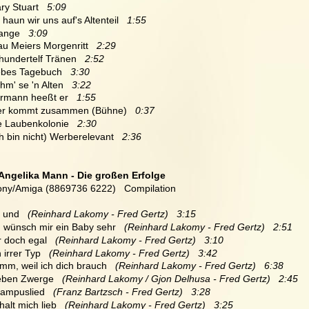
ry Stuart   
5:09
haun wir uns auf's Altenteil  
 1:55
ange  
 3:09
au Meiers Morgenritt  
 2:29
fhundertelf Tränen 
  2:52
ebes Tagebuch  
 3:30
hm' se 'n Alten  
 3:22
rmann heeßt er   
1:55
er kommt zusammen (Bühne)   
0:37
e Laubenkolonie   
2:30
ch bin nicht) Werberelevant  
 2:36
 Angelika Mann - Die großen Erfolge
ny/Amiga (8869736 6222)   Compilation
a und 
  (Reinhard Lakomy - Fred Gertz)   3:15
ch wünsch mir ein Baby sehr 
  (Reinhard Lakomy - Fred Gertz)   2:51
r doch egal 
  (Reinhard Lakomy - Fred Gertz)   3:10
n irrer Typ 
  (Reinhard Lakomy - Fred Gertz)   3:42
omm, weil ich dich brauch
   (Reinhard Lakomy - Fred Gertz)   6:38
ieben Zwerge
   (Reinhard Lakomy / Gjon Delhusa - Fred Gertz)   2:45
hampuslied  
 (Franz Bartzsch - Fred Gertz)   3:28
halt mich lieb
   (Reinhard Lakomy - Fred Gertz)   3:25