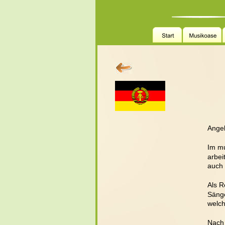
Angel
Im mu
arbei
auch 
Als R
Sänge
welch
Nach 