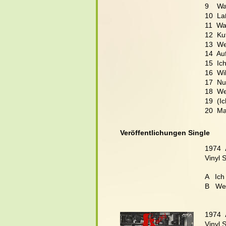
9    W
10  La
11  Wa
12  Ku
13  We
14  Au
15  Ic
16  Wi
17  Nu
18  We
19  (I
20  Ma
Veröffentlichungen Single
1974  
Vinyl 
A   Ic
B
Wen
1974  
Vinyl 