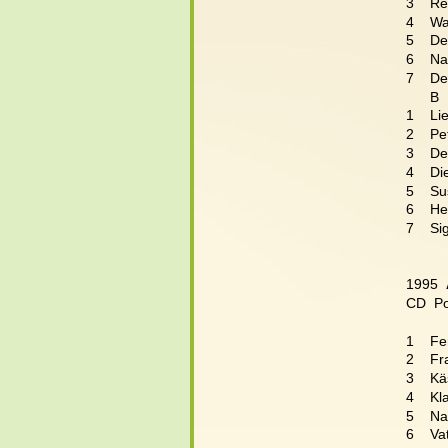
3    Re
4    W
5    De
6    N
7    De
      B
1    L
2    P
3    D
4    Di
5    Su
6    He
7    S
1995  
CD  Po
1    Fe
2    F
3    Kä
4    K
5    Na
6    Va