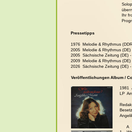
Solop
übern
Ihr f
Progr
Pressetipps
1976  Melodie & Rhythmus (DDR)
2005  Melodie & Rhythmus (DE) 
2005  Sächsische Zeitung (DE) -
2009  Melodie & Rhythmus (DE) 
2026
  Sächsische Zeitung (DE) -
Veröffentlichungen Album / C
1981  
LP  Am
Redakt
Beset
Angeli
      A