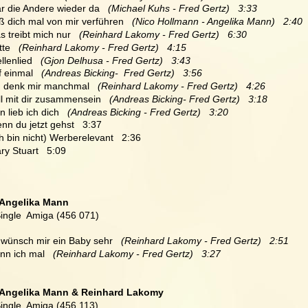
ar die Andere wieder da
   (Michael Kuhs - Fred Gertz)   3:33
ß dich mal von mir verführen
   (Nico Hollmann - Angelika Mann)   2:40
s treibt mich nur
   (Reinhard Lakomy - Fred Gertz)   6:30
tte
   (Reinhard Lakomy - Fred Gertz)   4:15
llenlied
   (Gjon Delhusa - Fred Gertz)   3:43
f einmal
   (Andreas Bicking-  Fred Gertz)   3:56
h denk mir manchmal
   (Reinhard Lakomy - Fred Gertz)   4:26
ll mit dir zusammensein
   (Andreas Bicking- Fred Gertz)   3:18
n lieb ich dich
   (Andreas Bicking - Fred Gertz)   3:20
nn du jetzt gehst   3:37
ch bin nicht) Werberelevant   2:36
ry Stuart   5:09
Angelika Mann 
Single  Amiga (456 071)
h wünsch mir ein Baby sehr 
  (Reinhard Lakomy - Fred Gertz)   2:51
n ich mal 
  (Reinhard Lakomy - Fred Gertz)   3:27
Angelika Mann & Reinhard Lakomy 
Single  Amiga (456 113)