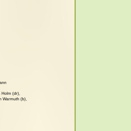
mann
 Holm (dr),
an Warmuth (b),