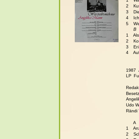
1    Wa
2    Ku
3    Di
4    I
5    We
      B
1    Al
2    K
3    E
4    Au
1987  
LP  F
Redakt
Beset
Angeli
Udo We
Rändi 
      A
1    An
2    S