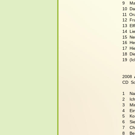
9    Ma
10  Da 
11  Or
12  Fr
13  El
14  Li
15  Ne
16  He
17  Hi
18  Di
19  (I
2008 
CD  So
1    N
2    I
3    Mi
4    Ei
5    K
6    S
7    C
8    Be