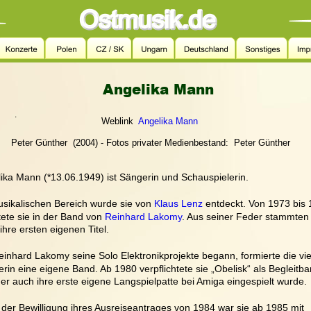
Angelika Mann
.
   Weblink  
Angelika Mann
Peter Günther  (2004) - Fotos privater Medienbestand:  Peter Günther 
ika Mann (*13.06.1949) ist Sängerin und Schauspielerin.
sikalischen Bereich wurde sie von 
Klaus Lenz
 entdeckt. Von 1973 bis 
tete sie in der Band von 
Reinhard Lakomy
. Aus seiner Feder stammten
ihre ersten eigenen Titel.
einhard Lakomy seine Solo Elektronikprojekte begann, formierte die viel
rin eine eigene Band. Ab 1980 verpflichtete sie „Obelisk“ als Begleitba
er auch ihre erste eigene Langspielpatte bei Amiga eingespielt wurde.
der Bewilligung ihres Ausreiseantrages von 1984 war sie ab 1985 mit 