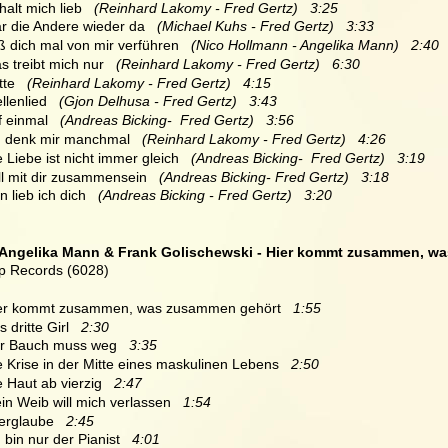
halt mich lieb
   (Reinhard Lakomy - Fred Gertz)   3:25
r die Andere wieder da
   (Michael Kuhs - Fred Gertz)   3:33
ß dich mal von mir verführen
   (Nico Hollmann - Angelika Mann)   2:40
s treibt mich nur
   (Reinhard Lakomy - Fred Gertz)   6:30
tte
   (Reinhard Lakomy - Fred Gertz)   4:15
llenlied
   (Gjon Delhusa - Fred Gertz)   3:43
f einmal
   (Andreas Bicking-  Fred Gertz)   3:56
h denk mir manchmal
   (Reinhard Lakomy - Fred Gertz)   4:26
e Liebe ist nicht immer gleich
   (Andreas Bicking-  Fred Gertz)   3:19
ll mit dir zusammensein
   (Andreas Bicking- Fred Gertz)   3:18
n lieb ich dich
   (Andreas Bicking - Fred Gertz)   3:20
Angelika Mann & Frank Golischewski - Hier kommt zusammen, w
p Records (6028)
ier kommt zusammen, was zusammen gehört   
1:55
s dritte Girl   
2:30
er Bauch muss weg   
3:35
ie Krise in der Mitte eines maskulinen Lebens   
2:50
e Haut ab vierzig  
 2:47
ein Weib will mich verlassen   
1:54
erglaube   
2:45
h bin nur der Pianist  
 4:01