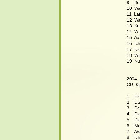
9    Be
10  Wa
11  La
12  Wa
13  Ku
14  We
15  Au
16  Ic
17  Di
18  Wi
19  Nu
2004  
CD  Ki
1    H
2    Da
3    D
4    D
5    Di
6    M
7    Ab
8    Ic