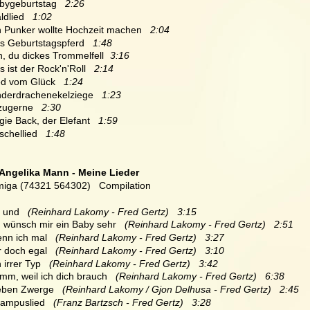
abygeburtstag  
 2:26
ldlied   
1:02
in Punker wollte Hochzeit machen   
2:04
s Geburtstagspferd   
1:48
h, du dickes Trommelfell
3:16
 ist der Rock'n'Roll   
2:14
ed vom Glück   
1:24
nderdrachenekelziege   
1:23
zugerne   
2:30
gie Back, der Elefant   
1:59
chellied   
1:48
Angelika Mann - Meine Lieder 
iga (74321 564302)   Compilation
a und 
  (Reinhard Lakomy - Fred Gertz)   3:15
ch wünsch mir ein Baby sehr 
  (Reinhard Lakomy - Fred Gertz)   2:51
enn ich mal 
  (Reinhard Lakomy - Fred Gertz)   3:27
r doch egal 
  (Reinhard Lakomy - Fred Gertz)   3:10
n irrer Typ 
  (Reinhard Lakomy - Fred Gertz)   3:42
omm, weil ich dich brauch
   (Reinhard Lakomy - Fred Gertz)   6:38
ieben Zwerge
   (Reinhard Lakomy / Gjon Delhusa - Fred Gertz)   2:45
hampuslied  
 (Franz Bartzsch - Fred Gertz)   3:28