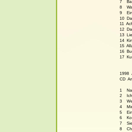
7    B
8    Wa
9    E
10  Da
11  Ac
12  Das
13  Li
14  Ki
15  All
16  Bu
17  Kus
1998  
CD  Am
1    N
2    I
3    W
4    Mi
5    Ei
6    K
7    S
8    C