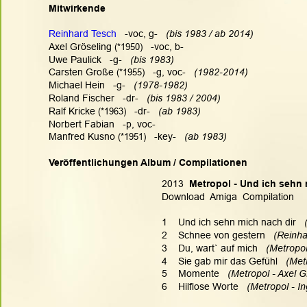
Mitwirkende
Reinhard Tesch
   -voc, g-   
(bis 1983 / ab 2014)
Axel Gröseling
 (*1950)
   -voc, b-
Uwe Paulick   -g-   
(bis 1983)
Carsten Große
 (*1955)
   -g, voc-   
(1982-2014)
Michael Hein   -g-   
(1978-1982)
Roland Fischer   -dr-   
(bis 1983 / 2004)
Ralf Kricke
 (*1963)
   -dr-   
(ab 1983)
Norbert Fabian
 -p, voc-
Manfred Kusno
 (*1951)
   -key-   
(ab 1983)
Veröffentlichungen Album / Compilationen
2013 
 Metropol - Und ich sehn m
Download  Amiga  Compilation
1    Und ich sehn mich nach dir  
 
2    Schnee von gestern   
(Reinha
3    Du, wart` auf mich  
 (Metropol
4    Sie gab mir das Gefühl  
 (Met
5    Momente   
(Metropol - Axel G
6    Hilflose Worte   
(Metropol - I