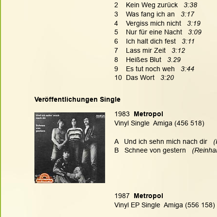
2    Kein Weg zurück   
3:38
3    Was fang ich an   
3:17
4    Vergiss mich nicht   
3:19
5    Nur für eine Nacht   
3:09
6    Ich halt dich fest   
3:11
7    Lass mir Zeit   
3:12
8    Heißes Blut   
3.29
9    Es tut noch weh   
3:44
10  Das Wort   
3:20
Veröffentlichungen Single
1983
  Metropol
Vinyl Single  Amiga (456 518)
A   Und ich sehn mich nach dir  
 
B   Schnee von gestern   
(Reinhar
1987
  Metropol
Vinyl EP Single  Amiga (556 158)