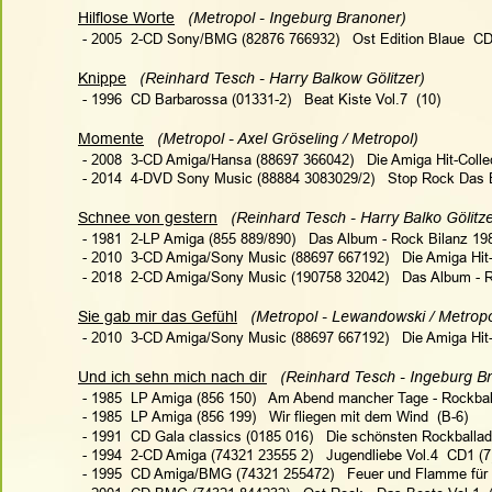
Hilflose Worte
(Metropol - Ingeburg Branoner)   
 - 2005  2-CD Sony/BMG (82876 766932)   Ost Edition Blaue  CD
Knippe
(Reinhard Tesch - Harry Balkow Gölitzer)  
 - 1996  CD Barbarossa (01331-2)   Beat Kiste Vol.7  (10)
Momente
 (Metropol - Axel Gröseling / Metropol)   
 - 2008  3-CD Amiga/Hansa (88697 366042)   Die Amiga Hit-Collec
 - 2014  4-DVD Sony Music (88884 3083029/2)   Stop Rock Das B
Schnee von gestern
(Reinhard Tesch - Harry Balko Gölitze
 - 1981  2-LP Amiga (855 889/890)   Das Album - Rock Bilanz 198
 - 2010  3-CD Amiga/Sony Music (88697 667192)   Die Amiga Hit-C
 - 2018  2-CD Amiga/Sony Music (190758 32042)   Das Album - R
Sie gab mir das Gefühl
(Metropol - Lewandowski / Metropol
 - 2010  3-CD Amiga/Sony Music (88697 667192)   Die Amiga Hit-C
Und ich sehn mich nach dir
(Reinhard Tesch - Ingeburg Br
 - 1985  LP Amiga (856 150)   Am Abend mancher Tage - Rockbal
 - 1985  LP Amiga (856 199)   Wir fliegen mit dem Wind  (B-6)
 - 1991  CD Gala classics (0185 016)   Die schönsten Rockballade
 - 1994  2-CD Amiga (74321 23555 2)   Jugendliebe Vol.4  CD1 (7
 - 1995  CD Amiga/BMG (74321 255472)   Feuer und Flamme für 