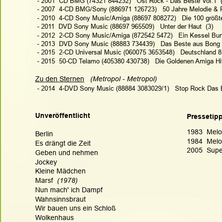
 - 2001  CD BMG (74321 844232)   Ost Rock - Das Beste Vol.1  
 - 2007  4-CD BMG/Sony (886971 126723)   50 Jahre Melodie &
 - 2010  4-CD Sony Music/Amiga (88697 808272)   Die 100 größte
 - 2011  DVD Sony Music (88697 965509)   Unter der Haut  (3)
 - 2012  2-CD Sony Music/Amiga (872542 5472)   Ein Kessel Bun
 - 2013  DVD Sony Music (88883 734439)   Das Beste aus Bong
 - 2015  2-CD Universal Music (060075 3653548)   Deutschland 8
 - 
2015  50-CD Telamo (405380 430738)   Die Goldenen Amiga Hi
Zu den Sternen
(Metropol - Metropol)
 - 2014  4-DVD Sony Music (88884 3083029/1)   Stop Rock Das B
Unveröffentlicht
Pressetip
1983  Melo
Berlin
1984  Melo
Es drängt die Zeit
2005  Super
Geben und nehmen
Jockey
Kleine Mädchen
Marsf  
(1978)
Nun mach' ich Dampf
Wahnsinnsbraut
Wir bauen uns ein Schloß
Wolkenhaus