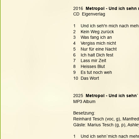
2016 
 Metropol - Und ich sehn
CD  Eigenverlag
1    Und ich seh'n mich nach meh
2    Kein Weg zurück
3    Was fang ich an
4    Vergiss mich nicht
5    Nur für eine Nacht
6    Ich halt Dich fest
7    Lass mir Zeit
8    Heisses Blut
9    Es tut noch weh
10  Das Wort
2025 
 Metropol - Und ich sehn
MP3 Album
Besetzung:
Reinhard Tesch (voc, g), Manfred 
Gäste: Marius Tesch (g, p), Ashl
1    Und ich sehn`mich nach mehr