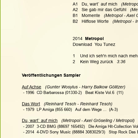
A1   Du, wart` auf mich  
 (Metropo
A2   Sie gab mir das Gefühl   
(Met
B1   Momente   
(Metropol - Axel 
B2   Hilflose Worte   
(Metropol - 
2014 
 Metropol
Download  You Tunez
1    Und ich seh'n mich nach mehr
2    Kein Weg zurück   
3:36
Veröffentlichungen Sampler
Auf Achse
(Gunter Wosylus - Harry Balkow Gölitzer)   
 - 1996  CD Barbarossa (01330-2)   Beat Kiste Vol.6  (11)
Das Wort
(Reinhard Tesch - Reinhard Tesch)   
 - 1979  LP Amiga (855 660)   Auf dem Wege ...  (A-3)
Du, wart` auf mich
(Metropol - Axel Gröseling / Metropol)  
 - 2007  3-CD BMG (88697 165492)   Die Amiga Hit-Collection Vol
 - 2014  4-DVD Sony Music (88884 3083029/3)   Stop Rock Das B