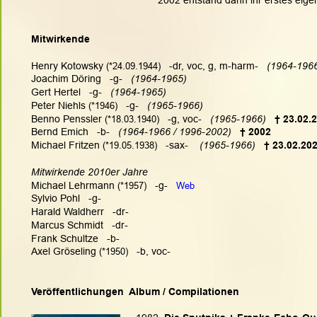
2002 entstand dann ihr erstes eige
Mitwirkende
Henry Kotowsky 
(*24.09.1944)
   -dr, voc, g, m-harm- 
  (1964-196
Joachim Döring   -g-  
 (1964-1965)
Gert Hertel   -g-   
(1964-1965)
Peter Niehls 
(*1946)
   -g-   
(1965-1966)
Benno Penssler 
(*18.03.1940)
   -g, voc-   
(1965-1966)
† 23.02.
Bernd Emich   -b- 
  (1964-1966 / 1996-2002)
† 2002
Michael Fritzen 
(*19.05.1938)
   -sax-   
 (1965-1966)   
† 23.02.20
Mitwirkende 2010er Jahre
Michael Lehrmann 
(*1957)
   -g-   
Web
Sylvio Pohl   -g-
Harald Waldherr   -dr-
Marcus Schmidt   -dr-
Frank Schultze   -b-
Axel Gröseling 
(*1950)
   -b, voc-
Veröffentlichungen  Album / Compilationen