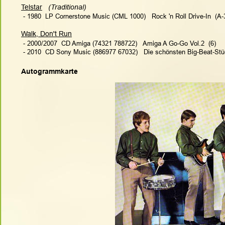
Telstar
  (Traditional)   
 - 1980  LP Cornerstone Music (CML 1000)   Rock 'n Roll Drive-In  (A-
Walk, Don't Run
 - 2000/2007  CD Amiga (74321 788722)   Amiga A Go-Go Vol.2  (6)
 - 2010  CD Sony Music (886977 67032)   Die schönsten Big-Beat-Stü
Autogrammkarte