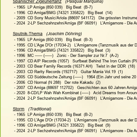
Spanischer Zigeunertanz
  (Pasqual Marquina)   
 - 1965  LP Amiga (850 039)   Big Beat  (B-7)
 - 1996  CD Amiga/BMG (74321 335822)   Big Beat  (14)
 - 2009  CD Sony Music/Ariola (88697 541172)   Die grössten Instrumen
 - 2024  2-LP Sechzehnzehn/Amiga (BF 06091)   L'Amigamore - Die An
Sputnik-Thema
  (Joachim Döhring)   
 - 1965  LP Amiga (850 039)   Big Beat  (B-3)
 - 1995  CD L'Age D'Or (17034-2)   L'Amigamore (Tanzmusik aus der 
 - 1996  CD Amiga/BMG (74321 335822)   Big Beat  (3)
 - 1996  MC ------ (------)   Zonic - Der Sampler zur Nr.7  (A-2)
 - 1997  CD AIP Records (1057)   Surfbeat Behind The Iron Curtain (Pl
 - 2003  CD Bear Family Records (16371 AH)   Twist in der DDR  (18)
 - 2003  CD Rarity Records (192717)   Guitar Mania Vol.19  (1)
 - 2005  CD Süddeutsche Zeitung (------)   1964 (Ein Jahr und seine 20
 - 2006  CD Normal (N 288)   Der rote Kakadu  (2)
 - 2007  CD Amiga (88697 112702)   Geschichten aus 60 Jahren Amiga:
 - 2020  8-CD/LP Wah Wah Kombinat (------)   Acid Dreams from Aroun
 - 2024  2-LP Sechzehnzehn/Amiga (BF 06091)   L'Amigamore - Die An
Storm
  (Traditional)   
 - 1965  LP Amiga (850 039)   Big Beat  (B-2)
 - 1995  CD L'Age D'Or (17034-2)   L'Amigamore (Tanzmusik aus der 
 - 1996  CD Amiga/BMG (74321 335822)   Big Beat  (9)
 - 2024  2-LP Sechzehnzehn/Amiga (BF 06091)   L'Amigamore - Die An