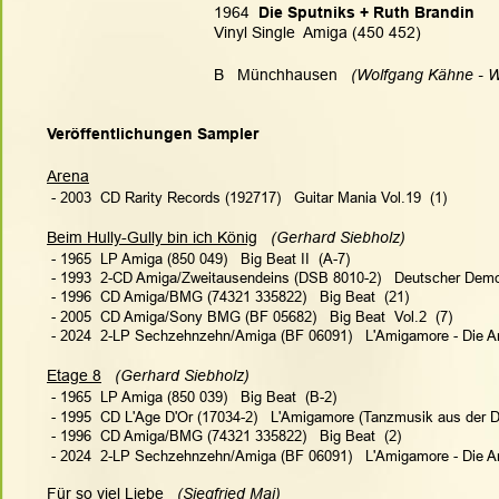
1964  
Die Sputniks + Ruth Brandin
Vinyl Single  Amiga (450 452)
B   Münchhausen 
  (Wolfgang Kähne - 
Veröffentlichungen Sampler
Arena
 - 2003  CD Rarity Records (192717)   Guitar Mania Vol.19  (1)
Beim Hully-Gully bin ich König
  (Gerhard Siebholz)  
 - 1965  LP Amiga (850 049)   Big Beat II  (A-7)
 - 1993  2-CD Amiga/Zweitausendeins (DSB 8010-2)   Deutscher Demok
 - 1996  CD Amiga/BMG (74321 335822)   Big Beat  (21)
 - 2005  CD Amiga/Sony BMG (BF 05682)   Big Beat  Vol.2  (7)
 - 2024  2-LP Sechzehnzehn/Amiga (BF 06091)   L'Amigamore - Die An
Etage 8
  (Gerhard Siebholz)   
 - 1965  LP Amiga (850 039)   Big Beat  (B-2)
 - 1995  CD L'Age D'Or (17034-2)   L'Amigamore (Tanzmusik aus der 
 - 1996  CD Amiga/BMG (74321 335822)   Big Beat  (2)
 - 2024  2-LP Sechzehnzehn/Amiga (BF 06091)   L'Amigamore - Die An
Für so viel Liebe
  (Siegfried Mai)   