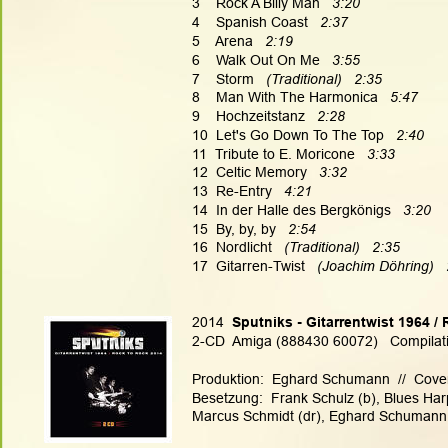
3    Rock A Billy Man   
3:20
4    Spanish Coast   
2:37
5    Arena   
2:19
6    Walk Out On Me   
3:55
7    Storm 
  (Traditional)   2:35
8    Man With The Harmonica   
5:47
9    Hochzeitstanz   
2:28
10  Let's Go Down To The Top   
2:40
11  Tribute to E. Moricone   
3:33
12  Celtic Memory   
3:32
13  Re-Entry   
4:21
14  In der Halle des Bergkönigs   
3:20
15  By, by, by   
2:54
16  Nordlicht 
  (Traditional)   2:35
17  Gitarren-Twist 
  (Joachim Döhring)  
2014  
Sputniks - Gitarrentwist 1964 /
2-CD  Amiga (888430 60072)   Compilat
Produktion:  Eghard Schumann  //  Cove
Besetzung:  Frank Schulz (b), Blues Harp
Marcus Schmidt (dr), Eghard Schumann (