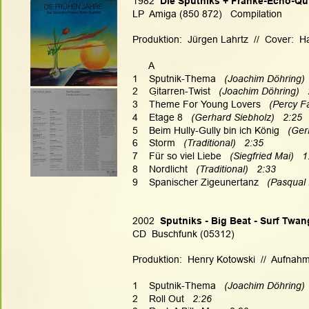
1982  
Die Sputniks + Franke-Echo-Qui
LP  Amiga (850 872)   Compilation
Produktion:  Jürgen Lahrtz  //  Cover:  
      A
1    Sputnik-Thema 
  (Joachim Döhring) 
2    Gitarren-Twist 
  (Joachim Döhring)  
.
3    Theme For Young Lovers 
  (Percy Fa
4    Etage 8 
  (Gerhard Siebholz)   2:25
5    Beim Hully-Gully bin ich König 
  (Ger
6    Storm 
  (Traditional)   2:35
7    Für so viel Liebe 
  (Siegfried Mai)   
8    Nordlicht 
  (Traditional)   2:33
9    Spanischer Zigeunertanz 
  (Pasqual
2002  
Sputniks - Big Beat - Surf Twan
CD  Buschfunk (05312)
Produktion:  Henry Kotowski  //  Aufnahme
1    Sputnik-Thema 
  (Joachim Döhring) 
2    Roll Out   
2:26