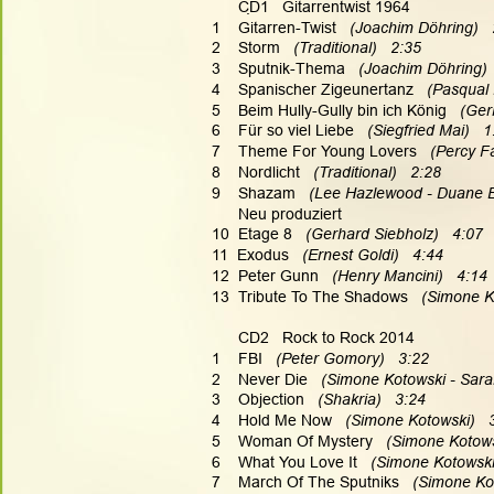
      CD1   Gitarrentwist 1964
.
1    Gitarren-Twist 
  (Joachim Döhring)  
2    Storm 
  (Traditional)   2:35
3    Sputnik-Thema 
  (Joachim Döhring) 
4    Spanischer Zigeunertanz 
  (Pasqual
5    Beim Hully-Gully bin ich König 
  (Ger
6    Für so viel Liebe 
  (Siegfried Mai)   
7    Theme For Young Lovers 
  (Percy Fa
8    Nordlicht 
  (Traditional)   2:28
9    Shazam
  (Lee Hazlewood - Duane E
      Neu produziert
10  Etage 8 
  (Gerhard Siebholz)   4:07
11  Exodus
   (Ernest Goldi)   4:44
12  Peter Gunn
   (Henry Mancini)   4:14
13  Tribute To The Shadows 
  (Simone K
      CD2   Rock to Rock 2014
1    FBI 
  (Peter Gomory)   3:22
2    Never Die 
  (Simone Kotowski - Sara
3    Objection 
  (Shakria)   3:24
4    Hold Me Now 
  (Simone Kotowski)   
5    Woman Of Mystery 
  (Simone Kotows
6    What You Love It 
  (Simone Kotowski
7    March Of The Sputniks 
  (Simone Ko