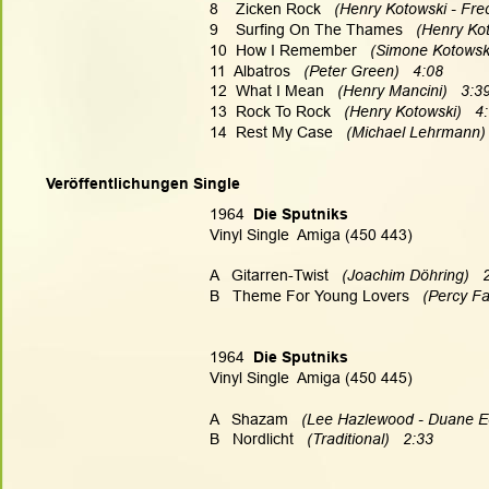
8    Zicken Rock 
  (Henry Kotowski - Fre
9    Surfing On The Thames 
  (Henry Kot
10  How I Remember 
  (Simone Kotowski
11  Albatros 
  (Peter Green)   4:08
12  What I Mean
   (Henry Mancini)   3:3
13  Rock To Rock 
  (Henry Kotowski)   4
14  Rest My Case 
  (Michael Lehrmann) 
Veröffentlichungen Single
1964  
Die Sputniks
Vinyl Single  Amiga (450 443)
A   Gitarren-Twist 
  (Joachim Döhring)   
B   Theme For Young Lovers 
  (Percy Fa
1964  
Die Sputniks
Vinyl Single  Amiga (450 445)
A   Shazam 
  (Lee Hazlewood - Duane E
B   Nordlicht 
  (Traditional)   2:33