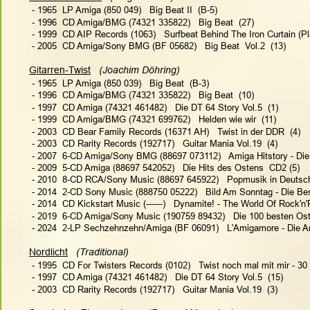
 - 1965  LP Amiga (850 049)   Big Beat II  (B-5)
 - 1996  CD Amiga/BMG (74321 335822)   Big Beat  (27)
 - 1999  CD AIP Records (1063)   Surfbeat Behind The Iron Curtain (Pl
 - 2005  CD Amiga/Sony BMG (BF 05682)   Big Beat  Vol.2  (13)
Gitarren-Twist
  (Joachim Döhring)  
 - 1965  LP Amiga (850 039)   Big Beat  (B-3)
 - 1996  CD Amiga/BMG (74321 335822)   Big Beat  (10)
 - 1997  CD Amiga (74321 461482)   Die DT 64 Story Vol.5  (1)
 - 1999  CD Amiga/BMG (74321 699762)   Helden wie wir  (11)
 - 2003  CD Bear Family Records (16371 AH)   Twist in der DDR  (4)
 - 2003  CD Rarity Records (192717)   Guitar Mania Vol.19  (4)
 - 2007  6-CD Amiga/Sony BMG (88697 073112)   Amiga Hitstory - Di
 - 2009  5-CD Amiga (88697 542052)   Die Hits des Ostens  CD2 (5)
 - 2010  8-CD RCA/Sony Music (88697 645922)   Popmusik in Deutsc
 - 2014  2-CD Sony Music (888750 05222)   Bild Am Sonntag - Die Be
 - 2014  CD Kickstart Music (------)   Dynamite! - The World Of Rock'n'R
 - 2019  6-CD Amiga/Sony Music (190759 89432)   Die 100 besten Os
 - 2024  2-LP Sechzehnzehn/Amiga (BF 06091)   L'Amigamore - Die An
Nordlicht
  (Traditional)   
 - 1995  CD For Twisters Records (0102)   Twist noch mal mit mir - 3
 - 1997  CD Amiga (74321 461482)   Die DT 64 Story Vol.5  (15)
 - 2003  CD Rarity Records (192717)   Guitar Mania Vol.19  (3)