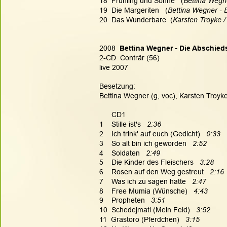
18  Frühling und Sonne   (
Bettina Wegn
19  Die Margeriten   (
Bettina Wegner - 
20  Das Wunderbare  (
Karsten Troyke /
2008  
Bettina Wegner - Die Abschied
2-CD  Conträr (56)
live 2007
Besetzung:
Bettina Wegner (g, voc), Karsten Troyke 
      CD1
1    Stille ist's   
2:36
2    Ich trink' auf euch (Gedicht)   
0:33
3    So alt bin ich geworden   
2:52
4    Soldaten   
2:49
5    Die Kinder des Fleischers   
3:28
6    Rosen auf den Weg gestreut   
2:16
7    Was ich zu sagen hatte   
2:47
8    Free Mumia (Wünsche)   
4:43
9    Propheten   
3:51
10  Schedejmati (Mein Feld)   
3:52
11  Grastoro (Pferdchen)   
3:15