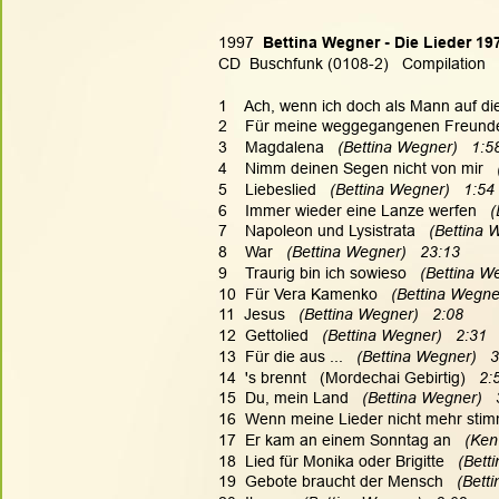
1997  
Bettina Wegner - Die Lieder 19
CD  Buschfunk (0108-2)   Compilation
1    Ach, wenn ich doch als Mann auf d
2    Für meine weggegangenen Freunde
3    Magdalena   
(Bettina Wegner)   1:5
4    Nimm deinen Segen nicht von mir   
5    Liebeslied   
(Bettina Wegner)   1:54
6    Immer wieder eine Lanze werfen   
(
7    Napoleon und Lysistrata   
(Bettina 
8    War   
(Bettina Wegner)   23:13
9    Traurig bin ich sowieso   
(Bettina We
10  Für Vera Kamenko   
(Bettina Wegner
11  Jesus   
(Bettina Wegner)   2:08
12  Gettolied   
(Bettina Wegner)   2:31
13  Für die aus ...   
(Bettina Wegner)   
14  's brennt   (Mordechai Gebirtig)   
2:
15  Du, mein Land   
(Bettina Wegner)   
16  Wenn meine Lieder nicht mehr stim
17  Er kam an einem Sonntag an   
(Ken
18  Lied für Monika oder Brigitte   
(Betti
19  Gebote braucht der Mensch   
(Bett