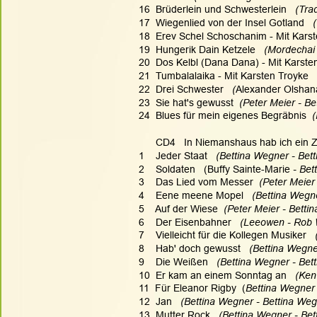
16  Brüderlein und Schwesterlein  
 (Trad
17  Wiegenlied von der Insel Gotland  
 
18  Erev Schel Schoschanim - Mit Karst
19  Hungerik Dain Ketzele  
 (Mordechai 
20  Dos Kelbl (Dana Dana) - Mit Karsten
21  Tumbalalaika - Mit Karsten Troyke  
22  Drei Schwester   
(
Alexander Olshana
23  Sie hat's gewusst 
 (Peter Meier - Be
24  Blues für mein eigenes Begräbnis 
 
      CD4   In Niemanshaus hab ich ein
1    Jeder Staat  
 (Bettina Wegner - Bet
2    Soldaten   (Buffy Sainte-Marie
 - Be
3    Das Lied vom Messer 
 (Peter Meier
4    Eene meene Mopel  
 (Bettina Wegn
5    Auf der Wiese 
 (Peter Meier - Betti
6    Der Eisenbahner   
(Leeowen - Rob W
7    Vielleicht für die Kollegen Musiker  
 
8    Hab' doch gewusst  
 (Bettina Wegne
9    Die Weißen  
 (Bettina Wegner - Bet
10  Er kam an einem Sonntag an   
(Ken
11  Für Eleanor Rigby  (
Bettina Wegner
12  Jan  
 (Bettina Wegner - Bettina Weg
13  Mutter Rock  
 (Bettina Wegner - Bet