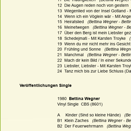
12  Die Augen reden noch von gestern  
13  Wiegenlied von der Insel Gotland - 
14  Wenn ich ein Vöglein wär - Mit Ange
15  Heiratslied  
 (Bettina Wegner - Bett
16  Meinetwegen  
 (Bettina Wegner - Be
17  Über den Berg ist mein Liebster ge
18  Schedejmati - Mit Karsten Troyke  
 
19  Wenn du mir nicht mehr ins Gesicht 
20  Frühling und Sonne  
 (Bettina Wegn
21  Manchmal  
 (Bettina Wegner - Betti
22  Mach dir kein Bild / In einer Sekunde 
23  Liebster, Liebster - Mit Karsten Troy
24  Tanz mich bis zur Liebe Schluss (D
Veröffentlichungen Single
1980  
Bettina Wegner
Vinyl Single  CBS (8601)
A     Kinder (Sind so kleine Hände)   
(Be
B1 
Klein Zaches   
(Bettina Wegner - Be
B2
Der Feuerwehrmann   
(Bettina Weg