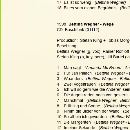
17  Es ist so wenig   
(Bettina Wegner)  
18  Blues vom eignen Begräbnis   
(Bett
1998  
Bettina Wegner - Wege
CD  Buschfunk (01112)
Produktion:  Stefan Kling + Tobias Morge
Besetzung:
Bettina Wegner (g, voc), Rainer Rohloff
Stefan Kling (p, key, perc), Ulli Bartel (v
1    Man sagt  
 (Amanda Mc Broom - Ama
2    Für Jan Palach   (
Bettina Wegner - 
3    Woanders   (
Bettina Wegner - Bett
4    Zwei Vogelfrauen   (
Bettina Wegner 
5    Ich will so gern wie die Anderen sein
6    Die Augen reden noch von gestern  
7    Manchmal   (
Bettina Wegner - Bett
8    Frühling und Sonne   (
Bettina Wegn
9    Nimm die Bilder von der Wand   (
Be
10  So alt bin ich geworden   (
Bettina W
11  Die Margeriten   (
Bettina Wegner - 
12  In einer Sekunde   (
Bettina Wegner 