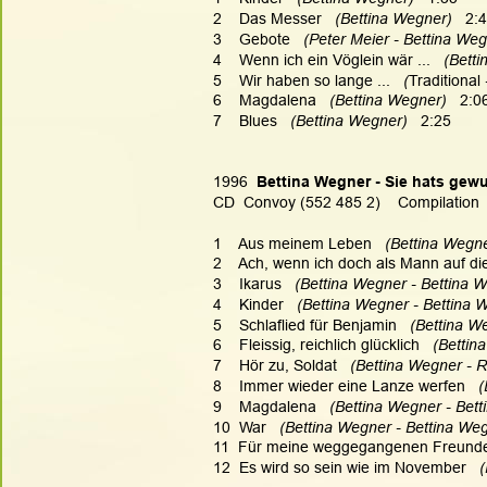
2    Das Messer   
(Bettina Wegner)   
2:
3    Gebote   
(Peter Meier - Bettina Weg
4    Wenn ich ein Vöglein wär ...   
(Betti
5    Wir haben so lange ...   
(
Traditional
6    Magdalena   
(Bettina Wegner)   
2:0
7    Blues   
(Bettina Wegner)   
2:25
1996  
Bettina Wegner - Sie hats gew
CD  Convoy (552 485 2)    Compilation
1    Aus meinem Leben   
(Bettina Wegner
2    Ach, wenn ich doch als Mann auf d
3    Ikarus   
(Bettina Wegner - Bettina W
4    Kinder   
(Bettina Wegner - Bettina W
5    Schlaflied für Benjamin   
(Bettina We
6    Fleissig, reichlich glücklich   
(Bettin
7    Hör zu, Soldat   
(Bettina Wegner - R
8    Immer wieder eine Lanze werfen   
(
9    Magdalena   
(Bettina Wegner - Bett
10  War   
(Bettina Wegner - Bettina Weg
11  Für meine weggegangenen Freunde
12  Es wird so sein wie im November   
(