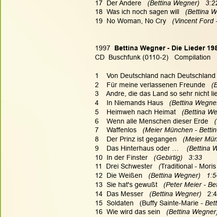
17  Der Andere   
(Bettina Wegner)   3:2
18  Was ich noch sagen will   
(Bettina W
19  No Woman, No Cry   
(Vincent Ford 
1997  
Bettina Wegner - Die Lieder 19
CD  Buschfunk (0110-2)   Compilation
1    Von Deutschland nach Deutschland 
2    Für meine verlassenen Freunde   
(
3    Andre, die das Land so sehr nicht lie
4    In Niemands Haus   
(Bettina Wegner
5    Heimweh nach Heimat   
(Bettina We
6    Wenn alle Menschen dieser Erde   
7    Waffenlos   
(Meier München - Bettin
8    Der Prinz ist gegangen   
(Meier Mün
9    Das Hinterhaus oder …    
(Bettina 
10  In der Finster   
(Gebirtig)   3:33
11  Drei Schwester   
(
Traditional - Mori
12  Die Weißen   
(Bettina Wegner)   1:5
13  Sie hat's gewußt   
(Peter Meier - Be
14  Das Messer   
(Bettina Wegner)   
2:
15  Soldaten   (Buffy Sainte-Marie
 - Be
16  Wie wird das sein   
(Bettina Wegner)