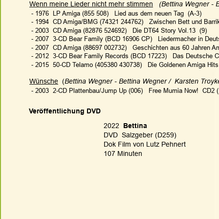
Wenn meine Lieder nicht mehr stimmen
(Bettina Wegner - 
 - 1976  LP Amiga (855 508)   Lied aus dem neuen Tag  (A-3)
 - 1994  CD Amiga/BMG (74321 244762)   Zwischen Bett und Barrik
 - 2003  CD Amiga (82876 524692)   Die DT64 Story Vol.13  (9)
 - 2007  3-CD Bear Family (BCD 16906 CP)   Liedermacher in Deuts
 - 2007  CD Amiga (88697 002732)   Geschichten aus 60 Jahren Ami
 - 2012  3-CD Bear Family Records (BCD 17223)   Das Deutsche C
 - 2015  50-CD Telamo (405380 430738)   Die Goldenen Amiga Hits
Wünsche
  (
Bettina Wegner - Bettina Wegner /  Karsten Troyke
 - 2003  2-CD Plattenbau/Jump Up (006)   Free Mumia Now!  CD2 (
Veröffentlichung DVD
2022
  Bettina
DVD  Salzgeber (D259)
Dok Film von Lutz Pehnert
107 Minuten