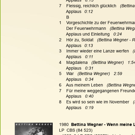
      Applaus   
0:15
7    Fleissig, reichlich glücklich   
(Bettin
      Applaus
0:12
      B
1    Vorgeschichte zu der Feuerwehrm
      Der Feuerwehrmann   
(Bettina Wegn
      Applaus und Einleitung   
0:24
2    Hör zu, Soldat   
(Bettina Wegner - R
      Applaus
0:13
3    Immer wieder eine Lanze werfen   
(
      Applaus   
0:11
4    Magdalena   
(Bettina Wegner)   1:5
      Applaus   
0:31
5    War   
(Bettina Wegner)   2:59
      Applaus   
0:34
6    Aus meinem Leben   
(Bettina Wegner
7    Für meine weggegangenen Freunde
      Applaus  
 0:40
8    Es wird so sein wie im November   
(
      Applaus   
0:19
1980  
Bettina Wegner - Wenn meine 
LP  CBS (84 523)