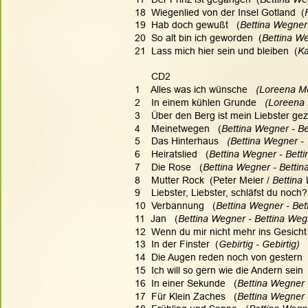
18  Wiegenlied von der Insel Gotland  (
19  Hab doch gewußt   (
Bettina Wegner
20  So alt bin ich geworden  (
Bettina We
21  Lass mich hier sein und bleiben  (
Ka
      CD2
1    Alles was ich wünsche   
(Loreena Mc
2    In einem kühlen Grunde   
(Loreena 
3    Über den Berg ist mein Liebster gez
4    Meinetwegen   (
Bettina Wegner - B
5    Das Hinterhaus   
(Bettina Wegner - 
6    Heiratslied   (
Bettina Wegner - Bett
7    Die Rose   (
Bettina Wegner - Betti
8    Mutter Rock  (Peter Meier / 
Bettina
9    Liebster, Liebster, schläfst du noch?
10  Verbannung   (
Bettina Wegner - Bet
11  Jan   (
Bettina Wegner - Bettina Weg
12  Wenn du mir nicht mehr ins Gesicht s
13  In der Finster  (
Gebirtig - Gebirtig)
14  Die Augen reden noch von gestern  
15  Ich will so gern wie die Andern sein  
16  In einer Sekunde   (
Bettina Wegner 
17  Für Klein Zaches   (
Bettina Wegner 