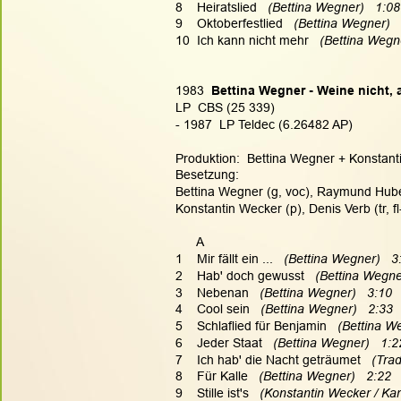
8    Heiratslied   
(Bettina Wegner)   1:08
9    Oktoberfestlied   
(Bettina Wegner)  
10  Ich kann nicht mehr   
(Bettina Wegne
1983  
Bettina Wegner - Weine nicht, 
LP  CBS (25 339)
- 1987  LP Teldec (6.26482 AP)
Produktion:  Bettina Wegner + Konstant
Besetzung:
Bettina Wegner (g, voc), Raymund Huber 
Konstantin Wecker (p), Denis Verb (tr, f
      A
1    Mir fällt ein ...   
(Bettina Wegner)   3
2    Hab' doch gewusst   
(Bettina Wegne
3    Nebenan   
(Bettina Wegner)   3:10
4    Cool sein   
(Bettina Wegner)   2:33
5    Schlaflied für Benjamin   
(Bettina We
6    Jeder Staat   
(Bettina Wegner)   1:2
7    Ich hab' die Nacht geträumet   
(Trad
8    Für Kalle   
(Bettina Wegner)   2:22
9    Stille ist's   
(Konstantin Wecker / Kar