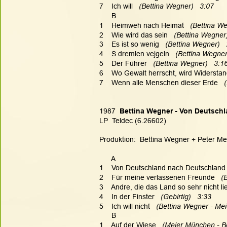
7    Ich will   
(Bettina Wegner)   3:07
      B
1    Heimweh nach Heimat   
(Bettina We
2    Wie wird das sein   
(Bettina Wegner)
3    Es ist so wenig   
(Bettina Wegner)  
4    S dremlen vejgeln   
(Bettina Wegner
5    Der Führer   
(Bettina Wegner)   3:1
6    Wo Gewalt herrscht, wird Widerstand 
7    Wenn alle Menschen dieser Erde   
1987  
Bettina Wegner - Von Deutsch
LP  Teldec (6.26602)
Produktion:  Bettina Wegner + Peter Me
      A
1    Von Deutschland nach Deutschland 
2    Für meine verlassenen Freunde   
(
3    Andre, die das Land so sehr nicht lie
4    In der Finster   
(Gebirtig)   3:33
5    Ich will nicht   
(Bettina Wegner - Mei
      B
1    Auf der Wiese   
(Meier München - Be