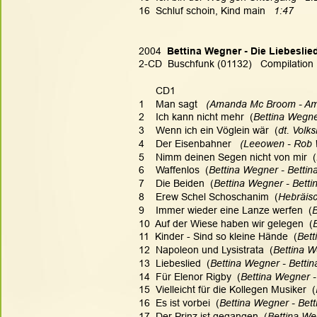
16  Schluf schoin, Kind main   
1:47
2004  
Bettina Wegner - Die Liebeslie
2-CD  Buschfunk (01132)   Compilation
      CD1
1    Man sagt  
 (Amanda Mc Broom - Ama
2    Ich kann nicht mehr  (
Bettina Wegne
3    Wenn ich ein Vöglein wär  (
dt. Volk
4    Der Eisenbahner   
(Leeowen - Rob W
5    Nimm deinen Segen nicht von mir  (
6    Waffenlos  (
Bettina Wegner - Betti
7    Die Beiden  (
Bettina Wegner - Bett
8    Erew Schel Schoschanim  (
Hebräisc
9    Immer wieder eine Lanze werfen  (
B
10  Auf der Wiese haben wir gelegen  (
11  Kinder - Sind so kleine Hände  (
Bett
12  Napoleon und Lysistrata  (
Bettina W
13  Liebeslied  (
Bettina Wegner - Betti
14  Für Elenor Rigby  (
Bettina Wegner 
15  Vielleicht für die Kollegen Musiker  (
16  Es ist vorbei  (
Bettina Wegner - Bet
17  Der Prinz ist gegangen  (
Bettina We