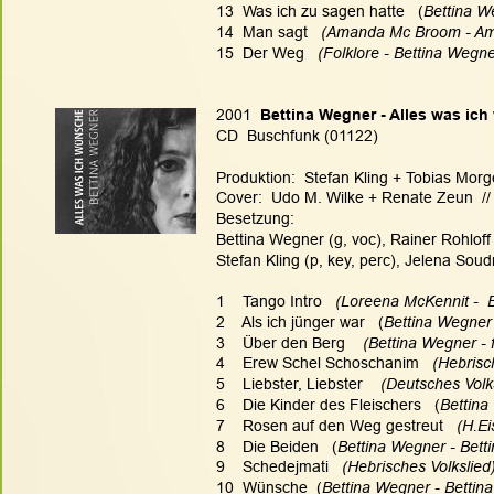
13  Was ich zu sagen hatte   (
Bettina W
14  Man sagt  
 (Amanda Mc Broom - Ama
15  Der Weg  
 (Folklore - Bettina Wegne
2001  
Bettina Wegner - Alles was ic
CD  Buschfunk (01122)
Produktion:  Stefan Kling + Tobias Morg
Cover:  Udo M. Wilke + Renate Zeun  //
Besetzung:
Bettina Wegner (g, voc), Rainer Rohloff
Stefan Kling (p, key, perc), Jelena Soudn
1    Tango Intro   
(Loreena McKennit -  B
2    Als ich jünger war   (
Bettina Wegner
3    Über den Berg  
  (Bettina Wegner - f
4    Erew Schel Schoschanim 
  (Hebrisc
5    Liebster, Liebster    
(Deutsches Volks
6    Die Kinder des Fleischers   (
Bettina
7    Rosen auf den Weg gestreut   
(H.Ei
8    Die Beiden   (
Bettina Wegner - Bett
9    Schedejmati 
  (Hebrisches Volkslied)
10  Wünsche  (
Bettina Wegner - Bettina