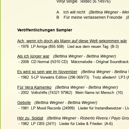
Vinyl Single  Teldec (6.14976)
A    Ich will nicht   
(Bettina Wegner - Mei
B    Für meine verlassenen Freunde   
(
Veröffentlichungen Sampler
Ach, wenn ich doch als Mann auf diese Welt gekommen wär
 - 1976  LP Amiga (855 508)   Lied aus dem neuen Tag  (B-3)
Als ich jünger war
(Bettina Wegner - Bettina Wegner) 
 - 2008  CD Normal (N310 CD)   Märzmelodie - Original Soundtrack 
Es wird so sein wie im November
(Bettina Wegner - Bettina 
 - 1982  5-LP Vorwärts Edition (296 069/73)   Trotz alledem!  LP3 (
Für Vera Kamenko
(Bettina Wegner - Bettina Wegner)   
 - 2002  Volkshilfe (74321 97962)   Mein Name ist Mensch  (10)
Gebote
  (Bettina Wegner - Bettina Wegner) 
 - 1981  LP Mood Records (24999)   Lieder für Instandbesetzer - Li
Hör zu, Soldat
(Bettina Wegner - Roberto Rivera / Payo Gron
 - 1982  LP CBS (2411)   Lieder für Liebe & Frieden  (A-6)