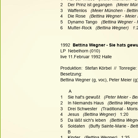
2    Der Prinz ist gegangen   
(Meier Mün
3    Waffenlos   
(Meier München - Bettin
4    Die Rose   
(Bettina Wegner - Meier
5    Dynamo Tango   
(Bettina Wegner - 
6    Mutter-Rock   
(Bettina Wegner)   1:
1992  
Bettina Wegner - Sie hats gew
LP  Nebelhorn (010)
live 11.Februar 1992 Halle
Produktion:  Stefan Körbel  //  Tonregie: 
Besetzung:
Bettina Wegner (g, voc), Peter Meier (g
       A
1    Sie hat's gewußt   
(Peter Meier - Be
2    In Niemands Haus   
(Bettina Wegner
3    Drei Schwester   
(
Traditional - Mori
4    Jesus   
(Bettina Wegner)   
1:20
5    Da läßt sich's leben   
(Bettina Wegne
6    Soldaten   (Buffy Sainte-Marie
 - Be
      B
1    Kinder   
(Bettina Wegner)   
1:35