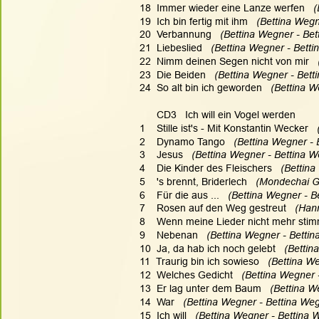
18  Immer wieder eine Lanze werfen  
 
19  Ich bin fertig mit ihm  
 (Bettina Wegn
20  Verbannung  
 (Bettina Wegner - Bet
21  Liebeslied  
 (Bettina Wegner - Betti
22  Nimm deinen Segen nicht von mir  
23  Die Beiden  
 (Bettina Wegner - Bett
24  So alt bin ich geworden  
 (Bettina W
      CD3   Ich will ein Vogel werden
1    Stille ist's - Mit Konstantin Wecker   
2    Dynamo Tango  
 (Bettina Wegner - 
3    Jesus  
 (Bettina Wegner - Bettina W
4    Die Kinder des Fleischers  
 (Bettina
5    's brennt, Briderlech  
 (Mondechai Ge
6    Für die aus ...  
 (Bettina Wegner - B
7    Rosen auf den Weg gestreut  
 (Hann
8    Wenn meine Lieder nicht mehr stim
9    Nebenan  
 (Bettina Wegner - Bettin
10  Ja, da hab ich noch gelebt  
 (Bettin
11  Traurig bin ich sowieso  
 (Bettina W
12  Welches Gedicht  
 (Bettina Wegner 
13  Er lag unter dem Baum  
 (Bettina W
14  War  
 (Bettina Wegner - Bettina Weg
15  Ich will  
 (Bettina Wegner - Bettina 