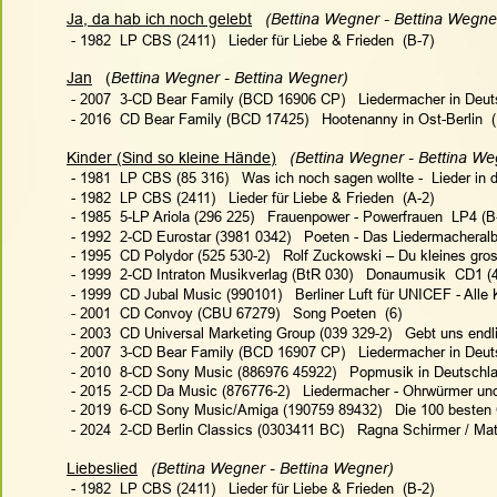
Ja, da hab ich noch gelebt
 (Bettina Wegner - Bettina Wegner
 - 1982  LP CBS (2411)   Lieder für Liebe & Frieden  (B-7)
Jan
   (
Bettina Wegner - Bettina Wegner)
 - 2007  3-CD Bear Family (BCD 16906 CP)   Liedermacher in Deuts
 - 2016  CD Bear Family (BCD 17425)   Hootenanny in Ost-Berlin  (
Kinder (Sind so kleine Hände)
(Bettina Wegner - Bettina We
 - 1981  LP CBS (85 316)   Was ich noch sagen wollte -  Lieder in 
 - 1982  LP CBS (2411)   Lieder für Liebe & Frieden  (A-2)
 - 1985  5-LP Ariola (296 225)   Frauenpower - Powerfrauen  LP4 (B
 - 1992  2-CD Eurostar (3981 0342)   Poeten - Das Liedermacheral
 - 1995  CD Polydor (525 530-2)   Rolf Zuckowski – Du kleines gro
 - 1999  2-CD Intraton Musikverlag (BtR 030)   Donaumusik  CD1 (
 - 1999  CD Jubal Music (990101)   Berliner Luft für UNICEF - Alle 
 - 2001  CD Convoy (CBU 67279)   Song Poeten  (6)
 - 2003  CD Universal Marketing Group (039 329-2)   Gebt uns endli
 - 2007  3-CD Bear Family (BCD 16907 CP)   Liedermacher in Deuts
 - 2010  8-CD Sony Music (886976 45922)   Popmusik in Deutschl
 - 2015  2-CD Da Music (876776-2)   Liedermacher - Ohrwürmer u
 - 2019  6-CD Sony Music/Amiga (190759 89432)   Die 100 besten
 - 2024  2-CD Berlin Classics (0303411 BC)   Ragna Schirmer / Ma
Liebeslied
(Bettina Wegner - Bettina Wegner)   
 - 1982  LP CBS (2411)   Lieder für Liebe & Frieden  (B-2)