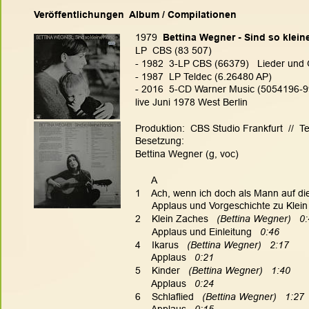
Veröffentlichungen  Album / Compilationen
1979  
Bettina Wegner - Sind so klei
LP  CBS (83 507)
- 1982  3-LP CBS (66379)   Lieder und
- 1987  LP Teldec (6.26480 AP)
- 2016  5-CD Warner Music (5054196-99
live Juni 1978 West Berlin
Produktion:  CBS Studio Frankfurt  //  T
Besetzung:
Bettina Wegner (g, voc)
      A
1    Ach, wenn ich doch als Mann auf d
Applaus und Vorgeschichte zu Klei
2    Klein Zaches
   (Bettina Wegner)   0
Applaus und Einleitung
   0:46
4    Ikarus   
(Bettina Wegner)   2:17
      Applaus   
0:21
5    Kinder   
(Bettina Wegner)   1:40
      Applaus   
0:24
6    Schlaflied   
(Bettina Wegner)   1:27