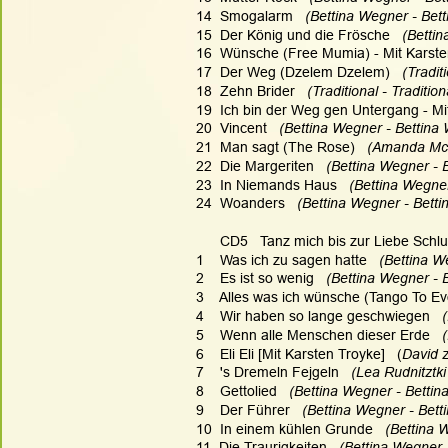
14  Smogalarm  
 (Bettina Wegner - Bet
15  Der König und die Frösche  
 (Betti
16  Wünsche (Free Mumia) - Mit Karste
17  Der Weg (Dzelem Dzelem)  
 (Tradit
18  Zehn Brider  
 (Traditional - Tradition
19  Ich bin der Weg gen Untergang - Mi
20  Vincent  
 (Bettina Wegner - Bettina
21  Man sagt (The Rose)  
 (Amanda McB
22  Die Margeriten  
 (Bettina Wegner - 
23  In Niemands Haus  
 (Bettina Wegner
24  Woanders  
 (Bettina Wegner - Betti
      CD5   Tanz mich bis zur Liebe Schl
1    Was ich zu sagen hatte  
 (Bettina W
2    Es ist so wenig  
 (Bettina Wegner - 
3    Alles was ich wünsche (Tango To Evo
4    Wir haben so lange geschwiegen  
 
5    Wenn alle Menschen dieser Erde  
 
6    Eli Eli [Mit Karsten Troyke]   (
David z
7    's Dremeln Fejgeln  
 (Lea Rudnitztki
8    Gettolied  
 (Bettina Wegner - Bettin
9    Der Führer  
 (Bettina Wegner - Bett
10  In einem kühlen Grunde  
 (Bettina 
11  Die Traurigkeiten  
 (Bettina Wegner 