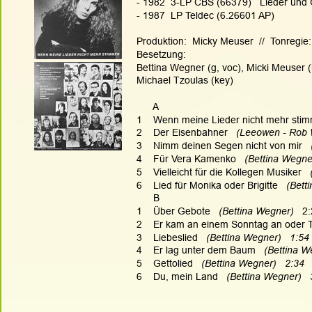
- 1982  3-LP CBS (66379)   Lieder und
- 1987  LP Teldec (6.26601 AP)
Produktion:  Micky Meuser  //  Tonregie
Besetzung:
Bettina Wegner (g, voc), Micki Meuser (
Michael Tzoulas (key)
      A
1    Wenn meine Lieder nicht mehr stim
2    Der Eisenbahner   
(Leeowen - Rob W
3    Nimm deinen Segen nicht von mir   
4    Für Vera Kamenko   
(Bettina Wegner
5    Vielleicht für die Kollegen Musiker   
6    Lied für Monika oder Brigitte   
(Bett
      B
1    Über Gebote   
(Bettina Wegner)   
2:
2    Er kam an einem Sonntag an oder T
3    Liebeslied   
(Bettina Wegner)   1:54
4    Er lag unter dem Baum   
(Bettina W
5    Gettolied   
(Bettina Wegner)   2:34
6    Du, mein Land   
(Bettina Wegner)   