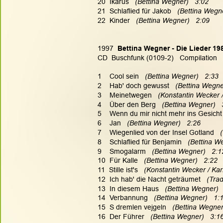
20  Ikarus   
(Bettina Wegner)   3:02
21  Schlaflied für Jakob   
(Bettina Wegne
22  Kinder   
(Bettina Wegner)   2:09
1997  
Bettina Wegner - Die Lieder 19
CD  Buschfunk (0109-2)   Compilation
1    Cool sein   
(Bettina Wegner)   2:33
2    Hab' doch gewusst   
(Bettina Wegne
3    Meinetwegen   
(Konstantin Wecker /
4    Über den Berg   
(Bettina Wegner)   
5    Wenn du mir nicht mehr ins Gesicht 
6    Jan   
(Bettina Wegner)   2:26
7    Wiegenlied von der Insel Gotland   
8    Schlaflied für Benjamin   
(Bettina We
9    Smogalarm   
(Bettina Wegner)   2:1
10  Für Kalle   
(Bettina Wegner)   2:22
11  Stille ist's   
(Konstantin Wecker / Karl
12  Ich hab' die Nacht geträumet   
(Trad
13  In diesem Haus   
(Bettina Wegner)  
14  Verbannung   
(Bettina Wegner)   1:
15  S dremlen vejgeln   
(Bettina Wegner
16  Der Führer   
(Bettina Wegner)   3:1