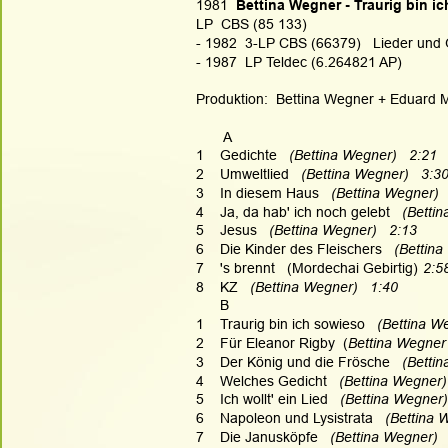
1981  
Bettina Wegner - Traurig bin i
LP  CBS (85 133)
- 1982  3-LP CBS (66379)   Lieder und
- 1987  LP Teldec (6.264821 AP)
Produktion:  Bettina Wegner + Eduard Me
       A
1    Gedichte   
(Bettina Wegner)   2:21
2    Umweltlied   
(Bettina Wegner)   3:3
3    In diesem Haus   
(Bettina Wegner)  
4    Ja, da hab' ich noch gelebt   
(Bettin
5    Jesus   
(Bettina Wegner)   2:13
6    Die Kinder des Fleischers   
(Bettina
7    's brennt   (Mordechai Gebirtig)
2:5
8    KZ   
(Bettina Wegner)   1:40
      B
1    Traurig bin ich sowieso   
(Bettina We
2    Für Eleanor Rigby  (
Bettina Wegner
3    Der König und die Frösche   
(Bettin
4    Welches Gedicht   
(Bettina Wegner)
5    Ich wollt' ein Lied   
(Bettina Wegner)
6    Napoleon und Lysistrata   
(Bettina 
7    Die Janusköpfe   
(Bettina Wegner)  