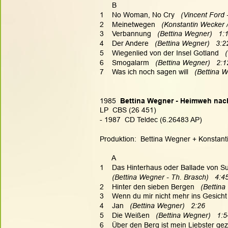
      B
1    No Woman, No Cry   
(Vincent Ford 
2    Meinetwegen   
(Konstantin Wecker /
3    Verbannung   
(Bettina Wegner)   1:
4    Der Andere   
(Bettina Wegner)   3:2
5    Wiegenlied von der Insel Gotland   
6    Smogalarm   
(Bettina Wegner)   2:1
7    Was ich noch sagen will   
(Bettina W
1985  
Bettina Wegner - Heimweh nac
LP  CBS (26 451)
- 1987  CD Teldec (6.26483 AP)
Produktion:  Bettina Wegner + Konstanti
      A
1    Das Hinterhaus oder Ballade von S
(Bettina Wegner - Th. Brasch)   4:4
2    Hinter den sieben Bergen   
(Bettina
3    Wenn du mir nicht mehr ins Gesicht 
4    Jan   
(Bettina Wegner)   2:26
5    Die Weißen   
(Bettina Wegner)   1:5
6    Über den Berg ist mein Liebster gez