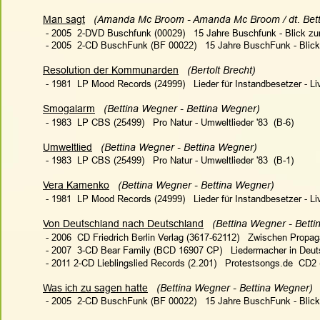
Man sagt
 (Amanda Mc Broom - Amanda Mc Broom / dt. Bett
 - 2005  2-DVD Buschfunk (00029)   15 Jahre Buschfunk - Blick z
 - 2005  2-CD BuschFunk (BF 00022)   15 Jahre BuschFunk - Blick
Resolution der Kommunarden
  (Bertolt Brecht)
 - 1981  LP Mood Records (24999)   Lieder für Instandbesetzer - Li
Smogalarm
(Bettina Wegner - Bettina Wegner)  
 - 1983  LP CBS (25499)   Pro Natur - Umweltlieder '83  (B-6)
Umweltlied
(Bettina Wegner - Bettina Wegner)   
 - 1983  LP CBS (25499)   Pro Natur - Umweltlieder '83  (B-1)
Vera Kamenko
  (Bettina Wegner - Bettina Wegner) 
 - 1981  LP Mood Records (24999)   Lieder für Instandbesetzer - Li
Von Deutschland nach Deutschland
(Bettina Wegner - Bett
 - 2006  CD Friedrich Berlin Verlag (3617-62112)   Zwischen Prop
 - 2007  3-CD Bear Family (BCD 16907 CP)   Liedermacher in Deuts
 - 2011 2-CD Lieblingslied Records (2.201)   Protestsongs.de  CD2 
Was ich zu sagen hatte
 (Bettina Wegner - Bettina Wegner)  
 - 2005  2-CD BuschFunk (BF 00022)   15 Jahre BuschFunk - Blick