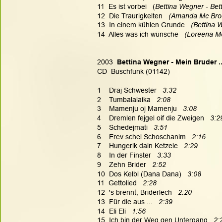
11  Es ist vorbei   (
Bettina Wegner - Bet
12  Die Traurigkeiten  
 (Amanda Mc Broo
13  In einem kühlen Grunde  
 (Bettina 
14  Alles was ich wünsche   
(Loreena Mc
2003  
Bettina Wegner - Mein Bruder .
CD  Buschfunk (01142)
1    Draj Schwester   
3:32
2    Tumbalalaika   
2:08
3    Mamenju oj Mamenju   
3:08
4    Dremlen fejgel oif die Zweigen   
3:2
5    Schedejmati   
3:51
6    Erev schel Schoschanim   
2:16
7    Hungerik dain Ketzele   
2:29
8    In der Finster   
3:33
9    Zehn Brider   
2:52
10  Dos Kelbl (Dana Dana)   
3:08
11  Gettolied   
2:28
12  's brennt, Briderlech   
2:20
13  Für die aus ...   
2:39
14  Eli Eli   
1:56
15  Ich bin der Weg gen Untergang   
2: