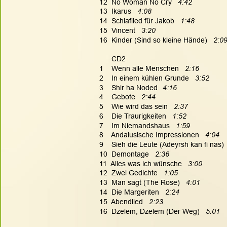
12  No Woman No Cry   
4:42
13  Ikarus   
4:08
14  Schlaflied für Jakob   
1:48
15  Vincent  
 3:20
16  Kinder (Sind so kleine Hände)   
2:0
      CD2
1    Wenn alle Menschen   
2:16
2    In einem kühlen Grunde   
3:52
3    Shir ha Noded
4:16
4    Gebote   
2:44
5    Wie wird das sein   
2:37
6    Die Traurigkeiten   
1:52
7    Im Niemandshaus   
1:59
8    Andalusische Impressionen   
4:04
9    Sieh die Leute (Adeyrsh kan fi nas)  
10  Demontage   
2:36
11  Alles was ich wünsche   
3:00
12  Zwei Gedichte   
1:05
13  Man sagt (The Rose)   
4:01
14  Die Margeriten   
2:24
15  Abendlied   
2:23
16  Dzelem, Dzelem (Der Weg)   
5:01