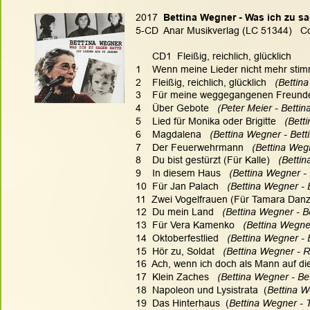
2017  
Bettina Wegner - Was ich zu sa
5-CD  Anar Musikverlag (LC 51344)   C
      CD1  Fleißig, reichlich, glücklich
1    Wenn meine Lieder nicht mehr stim
2    Fleißig, reichlich, glücklich  
 (Bettin
3    Für meine weggegangenen Freunde
4    Über Gebote   
(Peter Meier - Bettin
5    Lied für Monika oder Brigitte  
 (Bett
6    Magdalena  
 (Bettina Wegner - Bett
7    Der Feuerwehrmann   
(Bettina Wegn
8    Du bist gestürzt (Für Kalle)  
 (Betti
9    In diesem Haus  
 (Bettina Wegner -
10  Für Jan Palach  
 (Bettina Wegner - 
11  Zwei Vogelfrauen (Für Tamara Danz
12  Du mein Land  
 (Bettina Wegner - B
13  Für Vera Kamenko  
 (Bettina Wegne
14  Oktoberfestlied  
 (Bettina Wegner - 
15  Hör zu, Soldat   
(Bettina Wegner - R
16  Ach, wenn ich doch als Mann auf d
17  Klein Zaches  
 (Bettina Wegner - Be
18  Napoleon und Lysistrata  (
Bettina 
19  Das Hinterhaus  (
Bettina Wegner -