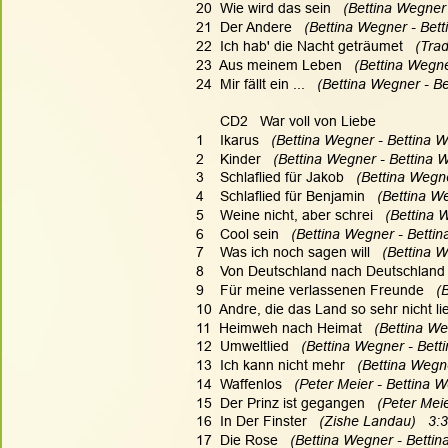
20  Wie wird das sein  
 (Bettina Wegner 
21  Der Andere  
 (Bettina Wegner - Bett
22  Ich hab' die Nacht geträumet  
 (Trad
23  Aus meinem Leben   
(Bettina Wegner
24  Mir fällt ein ...  
 (Bettina Wegner - Be
      CD2   War voll von Liebe
1    Ikarus  
 (Bettina Wegner - Bettina W
2    Kinder  
 (Bettina Wegner - Bettina 
3    Schlaflied für Jakob  
 (Bettina Wegn
4    Schlaflied für Benjamin  
 (Bettina W
5    Weine nicht, aber schrei  
 (Bettina 
6    Cool sein  
 (Bettina Wegner - Bettin
7    Was ich noch sagen will  
 (Bettina 
8    Von Deutschland nach Deutschland 
9    Für meine verlassenen Freunde  
 (
10  Andre, die das Land so sehr nicht lie
11  Heimweh nach Heimat  
 (Bettina We
12  Umweltlied  
 (Bettina Wegner - Bett
13  Ich kann nicht mehr  
 (Bettina Wegn
14  Waffenlos  
 (Peter Meier - Bettina W
15  Der Prinz ist gegangen  
 (Peter Mei
16  In Der Finster  
 (Zishe Landau)   3:
17  Die Rose  
 (Bettina Wegner - Bettin