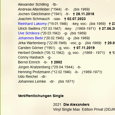
Alexander Schilling   -tb-
Andreas Altenfelder
 (*1944)
   -tr-    
(bis 1969)
Jochen Gleichmann
 (*1941)
   -tr-
† 28.11.2018
Joachim Schmauch   -sax-
† 02.07.2023
Reinhard Lakomy
 (*19.01.1946)
   -key, voc-  
(bis 1969)
† 2
Ulrich Swillms
 (*07.03.1947)
   -key-   
(1969-1971)
† 27.06.2
Uve Schikora
 (*20.03.1942)
  -g-  
(bis 1969)
Johannes Biebl
 (*20.02.1945)
  -g-  
(bis 1969)
Jirka Wartenberg
 (*22.09.1949)
   -voc, g-  
 (bis 1969)
† 20.
Carsten Görner
 (*1951)
   -g, voc-   
† 07.11.2019
Herbert Dreilich
 (*05.12.1942)
   -g, voc-   
(1969 - 1971) 
† 1
Conny Hasbach   -g-
Bernd Emrich   -b-
† 2002
Jürgen Kratzenberg (*29.04.1944)   -b-
Henning Protzmann
 (*12.02.1946)
   -b-   
(1969-1971)
Udo Reichel   -dr-
Johannes Lemke   -dr-   
(bis 1971)
Veröffentlichungen Single
2021
  Die Alexanders
Vinyl Single Max  Edition Privat (DDJ