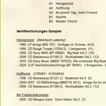
A1   Honigmond
A2   Hoffnung
A3   An jenem Tag, mein Freund
B1   Nachts
B2   Kloster Chorin
Veröffentlichungen Sampler
Honigmond
(Reinhard Lakomy)    
 - 1969  LP Amiga (850 157)   Schlager im Schnee  (A-6)
 - 1995  CD Rough Treade (17034-2)   L'amigamore  (11)
 - 2005  CD Sony BMG (BF 05682)   Big Beat Vol.2  (19)
 - 2008  CD Barbarossa (01340-2)   Rockballaden Vol.2  (12)
 - 2010  CD Sony Music (88697 767032)  Die schönsten Big Beat
 - 
2024  2-LP Sechzehnzehn/Amiga (BF 06091)   
L'Amigamore - 
Hoffnung
(CSN&Y - H.Dreilich)  
 - 1996  CD Barbarossa (01321 2)   Beatkiste Vol.4  (5)
 - 2000+2007  CD BMG/Amiga (8869716 5472)   Amiga Go-Go Vol
 - 2008  CD Barbarossa (01340-2)   Rockballaden Vol.2  (12)
My Fellow Astronauts
 - 2005  CD Mangna Carta   Drum Nation Vol.2  (7)