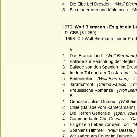
4    Die Elbe bei Dresden
   (Wolf Bier
5    Bin mager nun und fühle mich
   (
1976  
Wolf Biermann - Es gibt ein 
LP  CBS (81 259)
- 1996  CD Wolf Biermann Lieder Prod
      A
1    Das Franco Lied
   (Wolf Biermann)
2    Ballade zur Beachtung der Begle
3    Ballade von den Spaniern im Dres
4    In dem Tal dort am Rio Jarama
   
5    Bedenkelied
   (Wolf Biermann)   1
6    Jaramafront
   (Carlos Palacio - Er
7    Preussische Romanze
   (Wolf Bie
      B
1    Genosse Julian Grimau
   (Wolf Bi
2    Chile (Ballade vom Kameramann)
3    Die Herren Generale
   (span. Volk
4    Commandante Che Guevara
   (C
5    Es gibt ein Leben vor dem Tod
   (
6    Spaniens Himmel
   (Paul Dessau) 
7    Wir saßen am Feuer im Dunkeln
  