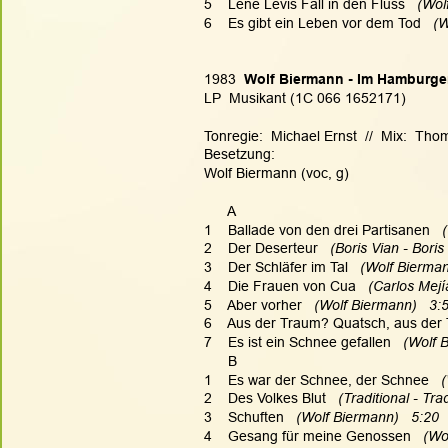
5    Lene Levis Fall in den Fluss
   (Wol
6    Es gibt ein Leben vor dem Tod
   (
1983  
Wolf Biermann - Im Hamburger
LP  Musikant (1C 066 1652171)
Tonregie:  Michael Ernst  //  Mix:  Th
Besetzung:
Wolf Biermann (voc, g)
      A
1    Ballade von den drei Partisanen
  
2    Der Deserteur
   (Boris Vian - Bori
3    Der Schläfer im Tal
   (Wolf Bierma
4    Die Frauen von Cua
   (Carlos Mej
5    Aber vorher
   (Wolf Biermann)   3:
6    Aus der Traum? Quatsch, aus der
7    Es ist ein Schnee gefallen
   (Wolf
      B
1    Es war der Schnee, der Schnee
   
2    Des Volkes Blut
   (Traditional - Tr
3    Schuften
   (Wolf Biermann)   5:20
4    Gesang für meine Genossen
   (W