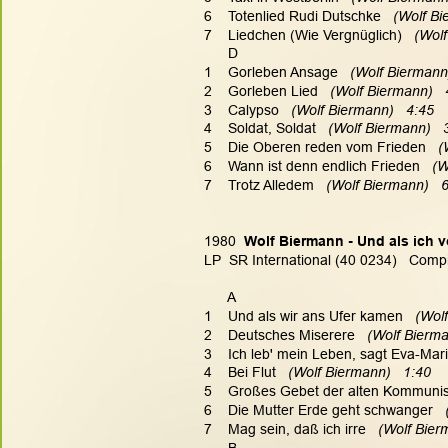
6    Totenlied Rudi Dutschke
   (Wolf B
7    Liedchen (Wie Vergnüglich)
   (Wol
      D
1    Gorleben Ansage
   (Wolf Biermann
2    Gorleben Lied
   (Wolf Biermann)  
3    Calypso
   (Wolf Biermann)   4:45
4    Soldat, Soldat
   (Wolf Biermann)   
5    Die Oberen reden vom Frieden
   
6    Wann ist denn endlich Frieden
   (
7    Trotz Alledem
   (Wolf Biermann)   
1980  
Wolf Biermann - Und als ich
LP  SR International (40 0234)   Compi
      A
1    Und als wir ans Ufer kamen
   (Wol
2    Deutsches Miserere
   (Wolf Bierma
3    Ich leb' mein Leben, sagt Eva-Mar
4    Bei Flut
   (Wolf Biermann)   1:40
5    Großes Gebet der alten Kommun
6    Die Mutter Erde geht schwanger
  
7    Mag sein, daß ich irre
   (Wolf Bier
      B