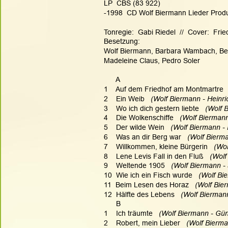
LP  CBS (83 922)
-1998  CD Wolf Biermann Lieder Produkt
Tonregie:  Gabi Riedel  //  Cover:  Fr
Besetzung:
Wolf Biermann, Barbara Wambach, Be
Madeleine Claus, Pedro Soler
      A
1    Auf dem Friedhof am Montmartre
 
2    Ein Weib
   (Wolf Biermann - Heinri
3    Wo ich dich gestern liebte
   (Wolf 
4    Die Wolkenschiffe
   (Wolf Bierman
5    Der wilde Wein
   (Wolf Biermann -
6    Was an dir Berg war
   (Wolf Bierm
7    Willkommen, kleine Bürgerin
   (Wo
8    Lene Levis Fall in den Fluß
   (Wol
9    Weltende 1905
   (Wolf Biermann -
10  Wie ich ein Fisch wurde
   (Wolf Bi
11  Beim Lesen des Horaz
   (Wolf Bie
12  Hälfte des Lebens
   (Wolf Biermann
      B
1    Ich träumte
   (Wolf Biermann - Günt
2    Robert, mein Lieber
   (Wolf Bierma