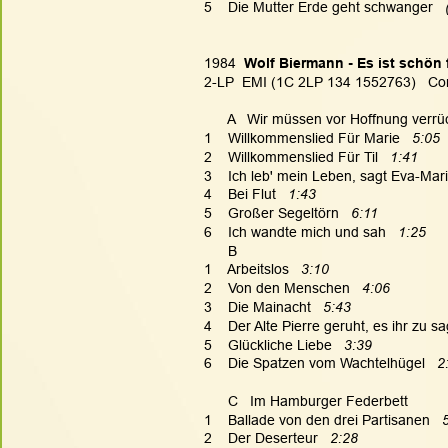
5    Die Mutter Erde geht schwanger
  
1984  
Wolf Biermann - Es ist schön
2-LP  EMI (1C 2LP 134 1552763)   Co
      A   Wir müssen vor Hoffnung verrü
1    Willkommenslied Für Marie  
 5:05
2    Willkommenslied Für Til   
1:41
3    Ich leb' mein Leben, sagt Eva-Mari
4    Bei Flut   
1:43
5    Großer Segeltörn   
6:11
6    Ich wandte mich und sah   
1:25
      B
1    Arbeitslos  
 3:10
2    Von den Menschen   
4:06
3    Die Mainacht   
5:43
4    Der Alte Pierre geruht, es ihr zu sa
5    Glückliche Liebe   
3:39
6    Die Spatzen vom Wachtelhügel   
2
      C   Im Hamburger Federbett
1    Ballade von den drei Partisanen   
2    Der Deserteur  
 2:28