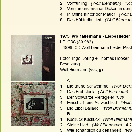
2    Vorfrühling
   (Wolf Biermann)   1:4
3    Von mir und meiner Dicken in den
4    In China hinter der Mauer
   (Wolf 
5    Das Hölderlin Lied
   (Wolf Bierman
1975  
Wolf Biermann - Liebeslieder
LP  CBS (80 982)
- 1996  CD Wolf Biermann Lieder Produk
Foto:  Ingo Döring + Thomas Höpker
Besetzung:
Wolf Biermann (voc, g)
      A
1    Die grüne Schwemme
   (Wolf Bie
2    Das Frühstück
   (Wolf Biermann)  
3    Der Schwarze Pleitegeier
1:30
4    Einschlaf- und Aufwachlied
   (Wolf
5    Die Bibel Ballade
   (Wolf Biermann)
      B
1    Kuckuck Kuckuck
   (Wolf Biermann
2    Steine Lied
   (Wolf Biermann)   4:2
3    Wie schändlich du gehandelt
   (Wo