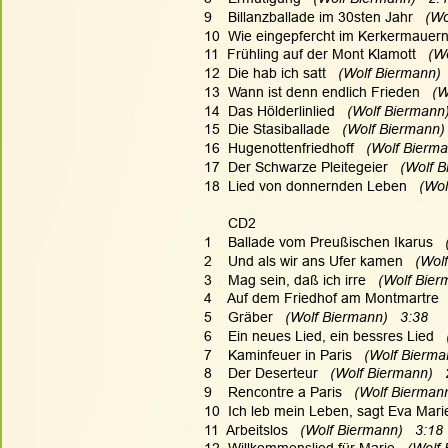
9    Billanzballade im 30sten Jahr
   (W
10  Wie eingepfercht im Kerkermauer
11  Frühling auf der Mont Klamott
   (W
12  Die hab ich satt
   (Wolf Biermann) 
13  Wann ist denn endlich Frieden
   (
14  Das Hölderlinlied
   (Wolf Biermann)
15  Die Stasiballade
   (Wolf Biermann) 
16  Hugenottenfriedhoff
   (Wolf Bierma
17  Der Schwarze Pleitegeier
   (Wolf 
18  Lied von donnernden Leben
   (Wo
      CD2
1    Ballade vom Preußischen Ikarus
  
2    Und als wir ans Ufer kamen
   (Wol
3    Mag sein, daß ich irre
   (Wolf Bier
4    Auf dem Friedhof am Montmartre 
5    Gräber
   (Wolf Biermann)   3:38
6    Ein neues Lied, ein bessres Lied
  
7    Kaminfeuer in Paris
   (Wolf Bierma
8    Der Deserteur
   (Wolf Biermann)  
9    Rencontre a Paris
   (Wolf Biermann
10  Ich leb mein Leben, sagt Eva Mari
11  Arbeitslos
   (Wolf Biermann)   3:18