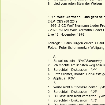
8    Lied vom roten Stein der Weisen
  
1977  
Wolf Biermann - Das geht sei
2-LP  CBS (88 224)
-1999  2-CD Wolf Biermann Lieder Produ
- 2023  2-DVD Wolf Biermann Lieder P
Live 13. November 1976
Tonregie:  Klaus Jürgen Wilcke + Paul 
Fotos:  Peter Schommertz + Wolfgang
      A
1    So soll es sein
   (Wolf Biermann)  
2    Ich möchte am liebsten weg sein u
3    Sprechteil - Diskussion   
1:44
4    Fritz Cremer, Bronze: Der Aufstei
5    Applaus   
0:07
      B
1    Warte nicht suf bess're Zeiten
   (W
2    Sprechteil - Diskussion   
1:25
3    Du, lass' dich nicht verhärten
   (W
4    Sprechteil - Diskussion  
 1:12
5    Das kann doch nicht alles gewese