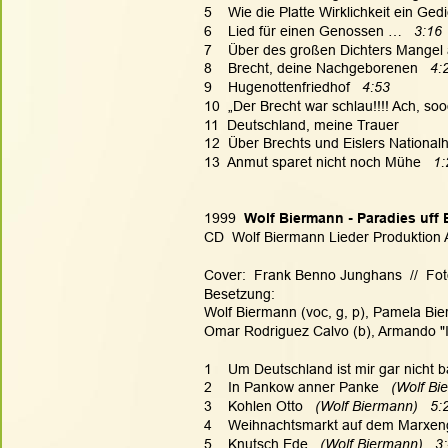
5    Wie die Platte Wirklichkeit ein Gedi
6    Lied für einen Genossen …   
3:16
7    Über des großen Dichters Mangel 
8    Brecht, deine Nachgeborenen  
 4:
9    Hugenottenfriedhof   
4:53
10  „Der Brecht war schlau!!!! Ach, soo
11  Deutschland, meine Trauer
12  Über Brechts und Eislers National
13  Anmut sparet nicht noch Mühe   
1:
1999  
Wolf Biermann - Paradies uff 
CD  Wolf Biermann Lieder Produktion A
Cover:  Frank Benno Junghans  //  Fot
Besetzung:
Wolf Biermann (voc, g, p), Pamela Bie
Omar Rodriguez Calvo (b), Armando "I
1    Um Deutschland ist mir gar nicht 
2    In Pankow anner Panke
   (Wolf Bi
3    Kohlen Otto
   (Wolf Biermann)   5:
4    Weihnachtsmarkt auf dem Marxen
5    Knutsch Ede
   (Wolf Biermann)   3