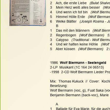
2    Ach, die erste Liebe
   (Bulat Shal
3    Mein Herz weiß alles besser
   (Wo
4    Und wenn ich tot bin
   (Wolf Bierm
5    Himmel Hölle Erde
   (Wolf Bierman
6    Welke Blätter
   (Joseph Kosma - Ja
      B
1    Das mit den Männern
   (Wolf Bier
2    Regenbogen
   (Wolf Biermann)   5
3    Calypso
   (Traditional - Wolf Bierm
4    Und wir hatten keine Höhle
   (Wol
5    Aber küssen
   (Wolf Biermann)   2
1986  
Wolf Biermann - Seelengeld
2-LP  Musikant (1C 164 24 06513)
-1998  2-CD Wolf Biermann Lieder Produ
Mix:  Thomas Kukuck  //  Cover:  Kochl
Besetzung:
Wolf Biermann (voc, g), Fuat Saka (vo
Benjamin Biermann (back-voc), Marie 
      A
1    Ballade für Eva Marie, für die aus