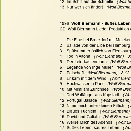
12  Im Schilf auf die Schnelle
   (Wolf 
13  Nur wer sich ändert
   (Wolf Bierma
1996  
Wolf Biermann - Süßes Leben
CD  Wolf Biermann Lieder Produktion Al
1    Die Elbe bei Brockdorf mit Meleke
2    Ballade von der Elbe bei Hamburg
3    Spätsommer östlich von Flensburg
4    Tod in Altona
   (Wolf Biermann)   3
5    Der Leierkastenmann
   (Wolf Bier
6    Legende von Inge Müller
   (Wolf B
7    Petschaft
   (Wolf Biermann)   3:12
8    Er kam mit dem Wind
   (Wolf Bier
9    Hochwasser in Paris
   (Wolf Bierm
10  Mit Mimi am Zürichsee
   (Wolf Bie
11  Drei Walfänger aus Kapstadt
   (Wo
12  Portugal Ballade
   (Wolf Biermann)
13  Nimm mich unter deinen Fittich
   
14  Blaues Tüchlein
   (Wolf Biermann) 
15  David und Goliath
   (Wolf Biermann
16  Weiße Milch des Abends
   (Wolf B
17  Süßes Leben, saures Leben
   (Wo