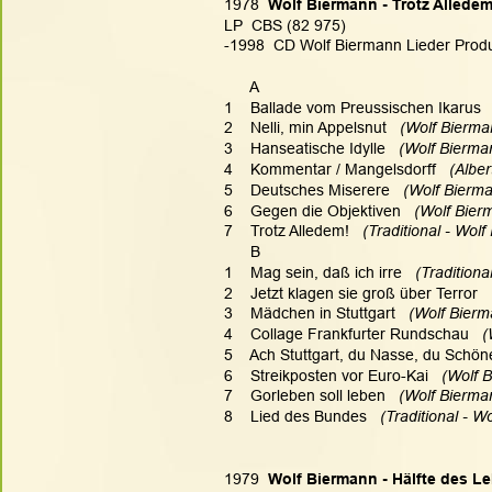
1978  
Wolf Biermann - Trotz Alledem
LP  CBS (82 975)
-1998  CD Wolf Biermann Lieder Produkt
      A
1    Ballade vom Preussischen Ikarus
 
2    Nelli, min Appelsnut
   (Wolf Bierma
3    Hanseatische Idylle
   (Wolf Bierma
4    Kommentar / Mangelsdorff
   (Albe
5    Deutsches Miserere
   (Wolf Bierma
6    Gegen die Objektiven
   (Wolf Bier
7    Trotz Alledem!
   (Traditional - Wol
      B
1    Mag sein, daß ich irre
   (Tradition
2    Jetzt klagen sie groß über Terror
  
3    Mädchen in Stuttgart
   (Wolf Bierm
4    Collage Frankfurter Rundschau
   
5    Ach Stuttgart, du Nasse, du Schön
6    Streikposten vor Euro-Kai
   (Wolf 
7    Gorleben soll leben
   (Wolf Bierma
8    Lied des Bundes
   (Traditional - W
1979  
Wolf Biermann - Hälfte des L