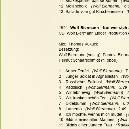
11  Shakespeare, das 66.Sonett
   (Wo
12  Melancholie
   (Wolf Biermann)   6:
13  Ballade vom gut Kirschenessen
   
1991  
Wolf Biermann - Nur wer sich 
CD  Wolf Biermann Lieder Produktion 
Mix:  Thomas Kukuck
Besetzung:
Wolf Biermann (voc, g), Pamela Bierm
Helmut Schaarschmidt (fl, oboe)
1    Armer Teufel
   (Wolf Biermann)   7
2    Junger Soldat in Afghanistan
   (Wo
3    Russisches Fallobst
   (Wolf Bierma
4    Kaddisch
   (Wolf Biermann)   3:29
5    Wir lebn ewig
   (Wolf Biermann)   
6    Wir tranken schön Tee
   (Wolf Bie
7    Dideldumm
   (Wolf Biermann)   6:
8    Lamento
   (Wolf Biermann)   
2:49
9    Ich möchte, wenns mich müdet
   
10  Bildnis eines alten Mannes
   (Wolf
11  Bildnis einer Jungen Frau
   (Tradi