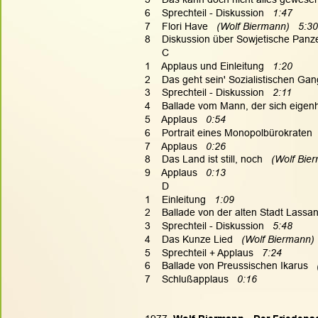
6    Sprechteil - Diskussion   
1:47
7    Flori Have
   (Wolf Biermann)   5:30
8    Diskussion über Sowjetische Panzer
      C
1    Applaus und Einleitung   
1:20
2    Das geht sein' Sozialistischen Gan
3    Sprechteil - Diskussion  
 2:11
4    Ballade vom Mann, der sich eige
5    Applaus   
0:54
6    Portrait eines Monopolbürokraten
 
7    Applaus   
0:26
8    Das Land ist still, noch
   (Wolf Bie
9    Applaus   
0:13
      D
1    Einleitung  
 1:09
2    Ballade von der alten Stadt Lassa
3    Sprechteil - Diskussion   
5:48
4    Das Kunze Lied
   (Wolf Biermann) 
5    Sprechteil + Applaus  
 7:24
6    Ballade von Preussischen Ikarus
  
7    Schlußapplaus   
0:16