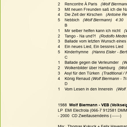
2    Rencontre À Paris
   (Wolf Bierman
3    Mit neuen Freunden saß ich die N
4    Die Zeit der Kirschen
   (Antoine R
5    Nebbich
   (Wolf Biermann)   4:30
      B
1    Mir selber helfen kann ich nicht
   
2    Tango - Na und?!
   (Rodolfo Mede
3    Ballade vom letzten Wunsch eines 
4    Ein neues Lied, Ein bessres Lied
  
5    Kinderhymne
   (Hanns Eisler - Ber
      C
1    Ballade gegen die Verleumder
   (
2    Wolkenbilder über Hamburg
   (Wo
3    Asyl für den Türken
  (Traditional 
4    König Renaud
 (Wolf Biermann - Tr
      D
1    Vom Lesen in den Innerein
   (Wol
1988  
Wolf Biermann - VEB (Volksei
LP  EMI Electrola (066-7 912581 DMM
- 2000  CD Zweitausendeins (------)
Mix:  Thomas Kukuck + Felix Havemann 