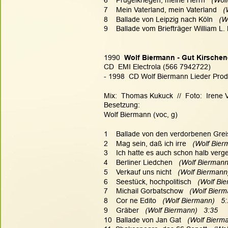
7    Mein Vaterland, mein Vaterland
   
8    Ballade von Leipzig nach Köln
   (
9    Ballade vom Briefträger William L
1990  
Wolf Biermann - Gut Kirschen
CD  EMI Electrola (566 7942722)
- 1998  CD Wolf Biermann Lieder Produk
Mix:  Thomas Kukuck  //  Foto:  Irene 
Besetzung:
Wolf Biermann (voc, g)
1    Ballade von den verdorbenen Gre
2    Mag sein, daß ich irre
   (Wolf Bier
3    Ich hatte es auch schon halb verg
4    Berliner Liedchen
   (Wolf Biermann
5    Verkauf uns nicht
   (Wolf Biermann
6    Seestück, hochpolitisch
   (Wolf Bi
7    Michail Gorbatschow
   (Wolf Bierm
8    Cor ne Edito
   (Wolf Biermann)   5
9    Gräber
   (Wolf Biermann)   3:35
10  Ballade von Jan Gat
   (Wolf Bierm