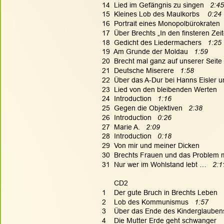
14  Lied im Gefängnis zu singen   
2:45
15  Kleines Lob des Maulkorbs 
   0:24
16  Portrait eines Monopolbürokraten  
17  Über Brechts „In den finsteren Zeit
18  Gedicht des Liedermachers  
 1:25
19  Am Grunde der Moldau   
1:59
20  Brecht mal ganz auf unserer Seite 
21  Deutsche Miserere   
1:58
22  Über das A-Dur bei Hanns Eisler 
23  Lied von den bleibenden Werten   
24  Introduction  
 1:16
25  Gegen die Objektiven  
 2:38
26  Introduction   
0:26
27  Marie A.  
 2:09
28  Introduction   
0:18
29  Von mir und meiner Dicken
30  Brechts Frauen und das Problem m
31  Nur wer im Wohlstand lebt …   
2:1
      CD2
1    Der gute Bruch in Brechts Leben   
2    Lob des Kommunismus   
1:57
3    Über das Ende des Kinderglaubens
4    Die Mutter Erde geht schwanger