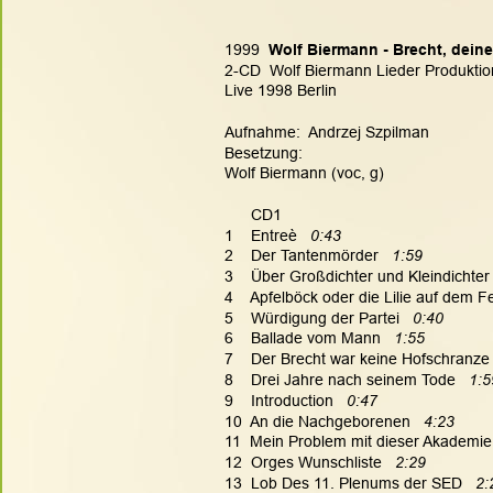
1999  
Wolf Biermann - Brecht, dei
2-CD  Wolf Biermann Lieder Produktion
Live 1998 Berlin
Aufnahme:  Andrzej Szpilman
Besetzung:
Wolf Biermann (voc, g)
      CD1
1    Entreè   
0:43
2    Der Tantenmörder
   1:59
3    Über Großdichter und Kleindichter 
4    Apfelböck oder die Lilie auf dem Fe
5    Würdigung der Partei   
0:40
6    Ballade vom Mann 
  1:55
7    Der Brecht war keine Hofschranze 
8    Drei Jahre nach seinem Tode   
1:5
9    Introduction   
0:47
10  An die Nachgeborenen  
 4:23
11  Mein Problem mit dieser Akademie 
12  Orges Wunschliste   
2:29
13  Lob Des 11. Plenums der SED  
 2: