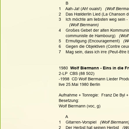
      B
1    Aah-Ja! (Ah! ouais!)
   (Wolf Bierm
2    Das Hœlderlin Lied (La Chanson d
3    Ich möchte am liebsten weg sein - 
   (Wolf Biermann)
4    Großes Gebet der alten Kommuni
      communiste de Hambourg)
   (Wol
5    Ermutigung (Encouragement)
   (W
6    Gegen die Objektiven (Contre ceux 
7    Mag sein, dass ich irre (Peut-être b
1980  
Wolf Biermann - Eins in die F
2-LP  CBS (88 502)
-1998  CD Wolf Biermann Lieder Produk
live 25.Mai 1980 Berlin
Aufnahme + Tonregie:  Franz De Byl + 
Besetzung:
Wolf Biermann (voc, g)
      A
1    Gitarren-Vorspiel
   (Wolf Biermann)
2    Der Herbst hat seinen Herbst
   (W