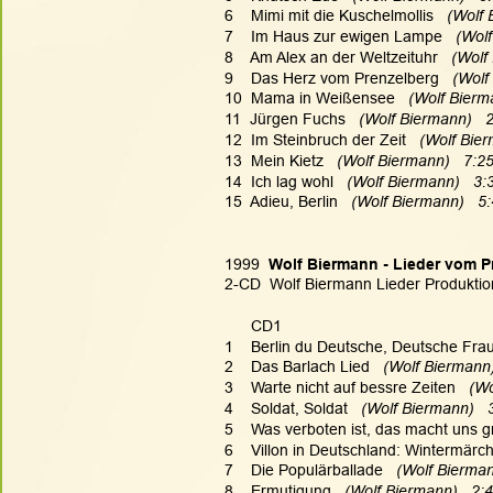
6    Mimi mit die Kuschelmollis
   (Wolf
7    Im Haus zur ewigen Lampe
   (Wol
8    Am Alex an der Weltzeituhr
   (Wolf
9    Das Herz vom Prenzelberg
   (Wol
10  Mama in Weißensee
   (Wolf Bierm
11  Jürgen Fuchs
   (Wolf Biermann)   
12  Im Steinbruch der Zeit
   (Wolf Bie
13  Mein Kietz
   (Wolf Biermann)   7:2
14  Ich lag wohl
   (Wolf Biermann)   3:
15  Adieu, Berlin
   (Wolf Biermann)   5
1999  
Wolf Biermann - Lieder vom P
2-CD  Wolf Biermann Lieder Produktion 
      CD1
1    Berlin du Deutsche, Deutsche Fra
2    Das Barlach Lied
   (Wolf Biermann)
3    Warte nicht auf bessre Zeiten
   (W
4    Soldat, Soldat
   (Wolf Biermann)   
5    Was verboten ist, das macht uns g
6    Villon in Deutschland: Wintermärc
7    Die Populärballade
   (Wolf Bierman
8    Ermutigung
   (Wolf Biermann)   2: