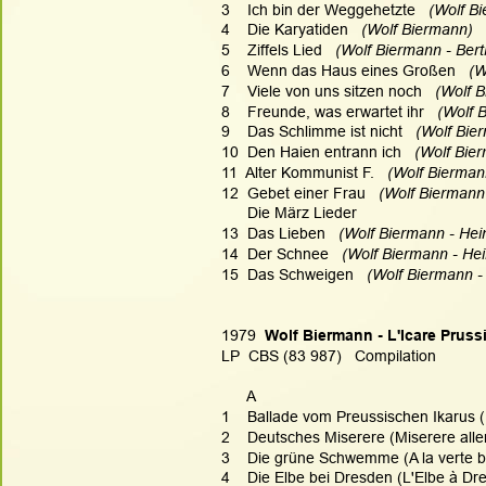
3    Ich bin der Weggehetzte
   (Wolf B
4    Die Karyatiden
   (Wolf Biermann)  
5    Ziffels Lied
   (Wolf Biermann - Bert
6    Wenn das Haus eines Großen
   (
7    Viele von uns sitzen noch
   (Wolf 
8    Freunde, was erwartet ihr
   (Wolf 
9    Das Schlimme ist nicht
   (Wolf Bie
10  Den Haien entrann ich
   (Wolf Bie
11  Alter Kommunist F.
   (Wolf Bierman
12  Gebet einer Frau
   (Wolf Biermann
      Die März Lieder
13  Das Lieben
   (Wolf Biermann - Hei
14  Der Schnee
   (Wolf Biermann - Hei
15  Das Schweigen
   (Wolf Biermann -
1979  
Wolf Biermann - L'Icare Prus
LP  CBS (83 987)   Compilation
      A
1    Ballade vom Preussischen Ikarus (
2    Deutsches Miserere (Miserere all
3    Die grüne Schwemme (A la verte b
4    Die Elbe bei Dresden (L'Elbe à Dr