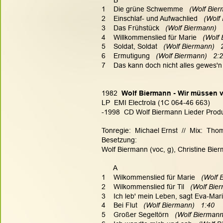
1    Die grüne Schwemme
   (Wolf Bie
2    Einschlaf- und Aufwachlied
   (Wolf
3    Das Frühstück
   (Wolf Biermann)  
4    Willkommenslied für Marie
   (Wolf
5    Soldat, Soldat
   (Wolf Biermann)   
6    Ermutigung
   (Wolf Biermann)   2:
7    Das kann doch nicht alles gewes'n
1982  
Wolf Biermann - Wir müssen v
LP  EMI Electrola (1C 064-46 663)
-1998  CD Wolf Biermann Lieder Produkt
Tonregie:  Michael Ernst  //  Mix:  Th
Besetzung:
Wolf Biermann (voc, g), Christine Bie
      A
1    Wilkommenslied für Marie
   (Wolf 
2    Wilkommenslied für Til
   (Wolf Bie
3    Ich leb' mein Leben, sagt Eva-Mar
4    Bei Flut
   (Wolf Biermann)   1:40
5    Großer Segeltörn
   (Wolf Biermann