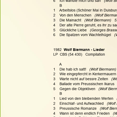
6    Ich wandte mich und sah
   (Wolf B
      B
1    Arbeitslos (Schöner Mai in Duisbur
2    Von den Menschen
   (Wolf Bierma
3    Die Mainacht
   (Wolf Biermann)   5
4    Der alte Pierre geruht, es ihr zu s
5    Glückliche Liebe
   (Georges Brasse
6    Die Spatzen vom Wachtelhügel
   
1982  
Wolf Biermann - Lieder
LP  CBS (54 430)   Compilation
      A
1    Die hab ich satt!
   (Wolf Biermann) 
2    Wie eingepfercht in Kerkermauern
3    Warte nicht auf bessre Zeiten
   (W
4    Ballade vom Preussischen Ikarus
 
5    Gegen die Objektiven
   (Wolf Bier
      B
1    Lied von den bleibenden Werten
  
2    Einschlaf- und Aufwachlied
   (Wolf
3    Preussische Romanze
   (Wolf Bie
4    Wann ist denn endlich Frieden
   (