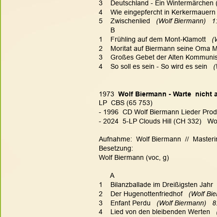
3    Deutschland - Ein Wintermärchen (
4    Wie eingepfercht in Kerkermauern
5    Zwischenlied
   (Wolf Biermann)   1
      B
1    Frühling auf dem Mont-Klamott
   
2    Moritat auf Biermann seine Oma
3    Großes Gebet der Alten Kommun
4    So soll es sein - So wird es sein
   
1973  
Wolf Biermann - Warte  nicht 
LP  CBS (65 753)
- 1996  CD Wolf Biermann Lieder Produk
- 2024  5-LP Clouds Hill (CH 332)   Wo
Aufnahme:  Wolf Biermann  //  Masteri
Besetzung:
Wolf Biermann (voc, g)
      A
1    Bilanzballade im Dreißigsten Jahr
 
2    Der Hugenottenfriedhof
   (Wolf Bi
3    Enfant Perdu
   (Wolf Biermann)   8
4    Lied von den bleibenden Werten
  