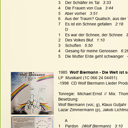
3    Der Schläfer im Tal  
 3:33
4    Die Frauen von Cua   
3:44
5    Aber vorher   
3:51
6    Aus der Traum? Quatsch, aus der 
7    Es ist ein Schnee gefallen   
2:18
      D
1    Es war der Schnee, der Schnee   
3
2    Des Volkes Blut   
1:10
3    Schuften 
  5:50
4    Gesang für meine Genossen   
6:2
5    Die Mutter Erde geht schwanger   
1985  
Wolf Biermann - Die Welt ist 
LP  Musikant (1C 066 24 04451)
-1998  CD Wolf Biermann Lieder Produkt
Tonregie:  Michael Ernst  //  Mix:  Th
Besetzung:
Wolf Biermann (voc, g), Klaus Gutjahr 
Lazar Zimmermann (p), Jakob Lichtma
      A
1    Pardon
   (Wolf Biermann)   3:10