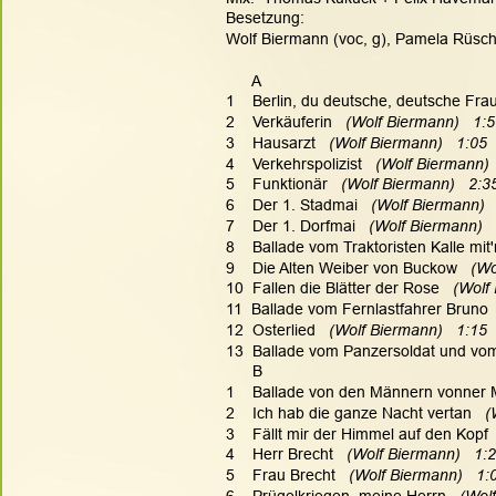
Besetzung:
Wolf Biermann (voc, g), Pamela Rüsche
      A
1    Berlin, du deutsche, deutsche Fra
2    Verkäuferin
   (Wolf Biermann)   1:
3    Hausarzt
   (Wolf Biermann)   1:05
4    Verkehrspolizist
   (Wolf Biermann) 
5    Funktionär
   (Wolf Biermann)   2:3
6    Der 1. Stadmai
   (Wolf Biermann)  
7    Der 1. Dorfmai
   (Wolf Biermann)  
8    Ballade vom Traktoristen Kalle mit
9    Die Alten Weiber von Buckow
   (W
10  Fallen die Blätter der Rose
   (Wolf
11  Ballade vom Fernlastfahrer Bruno
 
12  Osterlied
   (Wolf Biermann)   1:15
13  Ballade vom Panzersoldat und v
      B
1    Ballade von den Männern vonner 
2    Ich hab die ganze Nacht vertan
   
3    Fällt mir der Himmel auf den Kopf
 
4    Herr Brecht
   (Wolf Biermann)   1:
5    Frau Brecht
   (Wolf Biermann)   1:
6    Prügelkriegen, meine Herrn
   (Wol