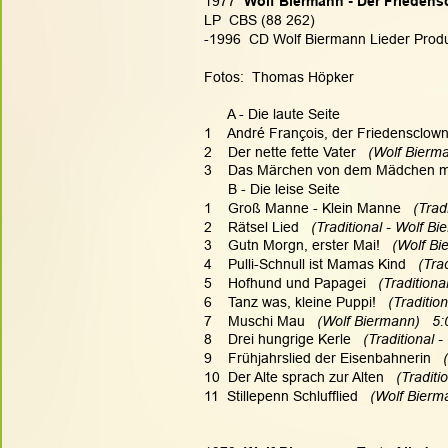
1977  
Wolf Biermann - Der Friedens
LP  CBS (88 262)
-1996  CD Wolf Biermann Lieder Produkt
Fotos:  Thomas Höpker
      A - Die laute Seite
1    André François, der Friedensclow
2    Der nette fette Vater
   (Wolf Bierm
3    Das Märchen von dem Mädchen m
      B - Die leise Seite
1    Groß Manne - Klein Manne
   (Tra
2    Rätsel Lied
   (Traditional - Wolf B
3    Gutn Morgn, erster Mai!
   (Wolf B
4    Pulli-Schnull ist Mamas Kind
   (Tra
5    Hofhund und Papagei
   (Tradition
6    Tanz was, kleine Puppi!
   (Traditio
7    Muschi Mau
   (Wolf Biermann)   5:
8    Drei hungrige Kerle
   (Traditional 
9    Frühjahrslied der Eisenbahnerin
  
10  Der Alte sprach zur Alten
   (Tradit
11  Stillepenn Schlufflied
   (Wolf Bierm