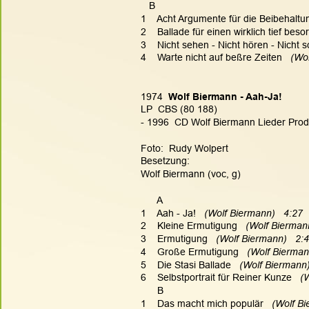
   B
1    Acht Argumente für die Beibehaltun
2    Ballade für einen wirklich tief bes
3    Nicht sehen - Nicht hören - Nicht
4    Warte nicht auf beßre Zeiten
   (Wo
1974  
Wolf Biermann - Aah-Ja!
LP  CBS (80 188)
- 1996  CD Wolf Biermann Lieder Produk
Foto:  Rudy Wolpert
Besetzung:
Wolf Biermann (voc, g)
      A
1    Aah - Ja!
   (Wolf Biermann)   4:27
2    Kleine Ermutigung
   (Wolf Bierman
3    Ermutigung
   (Wolf Biermann)   2:
4    Große Ermutigung
   (Wolf Bierman
5    Die Stasi Ballade
   (Wolf Biermann)
6    Selbstportrait für Reiner Kunze
   (
      B
1    Das macht mich populär
   (Wolf B