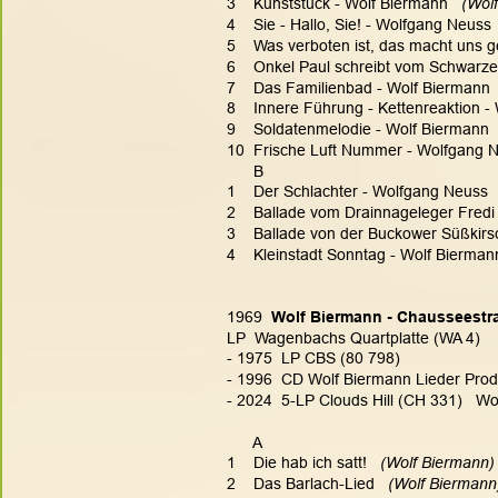
3    Kunststück - Wolf Biermann
   (Wol
4    Sie - Hallo, Sie! - Wolfgang Neuss
 
5    Was verboten ist, das macht uns 
6    Onkel Paul schreibt vom Schwarz
7    Das Familienbad - Wolf Biermann
 
8    Innere Führung - Kettenreaktion 
9    Soldatenmelodie - Wolf Biermann
 
10  Frische Luft Nummer - Wolfgang 
      B
1    Der Schlachter - Wolfgang Neuss
 
2    Ballade vom Drainnageleger Fred
3    Ballade von der Buckower Süßkirs
4    Kleinstadt Sonntag - Wolf Bierman
1969  
Wolf Biermann - Chausseestr
LP  Wagenbachs Quartplatte (WA 4)
- 1975  LP CBS (80 798)
- 1996  CD Wolf Biermann Lieder Produk
- 2024  5-LP Clouds Hill (CH 331)   Wo
      A
1    Die hab ich satt!
   (Wolf Biermann) 
2    Das Barlach-Lied
   (Wolf Biermann