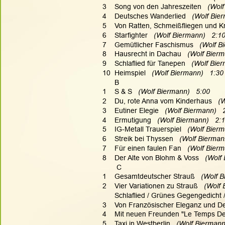
3    Song von den Jahreszeiten
   (Wol
4    Deutsches Wanderlied
   (Wolf Bie
5    Von Ratten, Schmeißfliegen und K
6    Starfighter
   (Wolf Biermann)   2:1
7    Gemütlicher Faschismus
   (Wolf B
8    Hausrecht in Dachau
   (Wolf Bierm
9    Schlaflied für Tanepen
   (Wolf Bie
10  Heimspiel
   (Wolf Biermann)   1:30
      B
1    S & S
   (Wolf Biermann)   5:00
2    Du, rote Anna vom Kinderhaus
   (
3    Eutiner Elegie
   (Wolf Biermann)   
4    Ermutigung
   (Wolf Biermann)   2:
5    IG-Metall Trauerspiel
   (Wolf Bierm
6    Streik bei Thyssen
   (Wolf Bierman
7    Für einen faulen Fan
   (Wolf Bierm
8    Der Alte von Blohm & Voss
   (Wolf
       C
1    Gesamtdeutscher Strauß
   (Wolf 
2    Vier Variationen zu Strauß
   (Wolf
      Schlaflied / Grünes Gegengedich
3    Von Französischer Eleganz und De
4    Mit neuen Freunden "Le Temps De
5    Taxi in Westberlin
   (Wolf Biermann