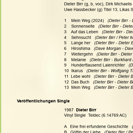
Dieter Birr (g, b, voc), Dirk Michaeli
Uwe Hassbecker (g) Titel 13, Likas Sc
1    Mein Weg (2024)
   (Dieter Birr - 
2    Sonnenseite
   (Dieter Birr - Diete
3    Auf das Leben 
  (Dieter Birr - Die
4    Sehnsucht
   (Dieter Birr / Peter
5    Lange her
   (Dieter Birr - Dieter B
6    Hiroshima
   (Dave Morgan - Dav
7    Weitergehn
   (Dieter Birr - Dieter
8    Melanie
   (Dieter Birr - Burkhard
9    Hunderttausend Laienrichter
   (
10  Ikarus
   (Dieter Birr - Wolfgang T
11  Lebe wohl
   (Dieter Birr - Dieter B
12  Das Buch
   (Dieter Birr - Dieter Bi
13  Mein Weg
   (Dieter Birr - Dieter B
Veröffentlichungen Single
1987
  Dieter Birr
Vinyl Single  Teldec (6.14769 AC)
A   Eine frei erfundene Geschichte   
B   Göttin der Liebe 
  (Dieter Birr / P