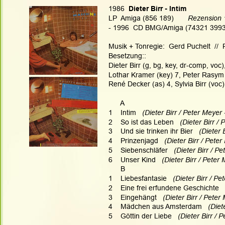
1986 
 Dieter Birr - Intim
LP  Amiga (856 189)      
 Rezension
- 1996  CD BMG/Amiga (74321 399392
Musik + Tonregie:  Gerd Puchelt  // 
Besetzung::
Dieter Birr (g, bg, key, dr-comp, voc
Lothar Kramer (key) 7, Peter Rasym (
René Decker (as) 4, Sylvia Birr (voc
      A
1    Intim   
(Dieter Birr / Peter Meyer -
2    So ist das Leben  
 (Dieter Birr / 
3    Und sie trinken ihr Bier   
(Dieter 
4    Prinzenjagd   
(Dieter Birr / Peter
5    Siebenschläfer  
 (Dieter Birr / Pe
6    Unser Kind  
 (Dieter Birr / Peter 
      B
1    Liebesfantasie 
  (Dieter Birr / Pe
2    Eine frei erfundene Geschichte  
3    Eingehängt  
 (Dieter Birr / Peter
4    Mädchen aus Amsterdam  
 (Diet
5    Göttin der Liebe 
  (Dieter Birr / 