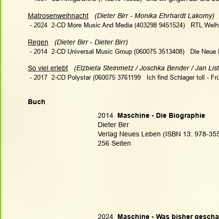
Matrosenweihnacht
 (Dieter Birr - Monika Ehrhardt Lakomy)
 - 2024  2-CD More Music And Media (403298 9451524)   RTL Weihn
Regen
(Dieter Birr - Dieter Birr) 
 - 
2014  2-CD Universal Music Group (060075 3513408)   Die Neue 
So viel erlebt
 (Elzbieta Steinmetz / Joschka Bender / Jan List
 - 
2017  2-CD Polystar (060075 3761199   Ich find Schlager toll - F
Buch
2014
  Maschine - Die Biographie
Dieter Birr
Verlag Neues Leben (ISBN 13: 978-35
256 Seiten
2024
  Maschine - Was bisher gesch