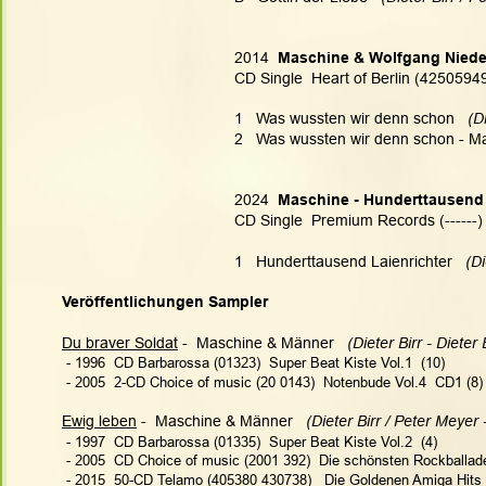
2014
  Maschine & Wolfgang Nied
CD Single  Heart of Berlin (4250594
1   Was wussten wir denn schon  
 (D
2   Was wussten wir denn schon - Ma
2024
  Maschine - Hunderttausend 
CD Single  Premium Records (------)
1   Hunderttausend Laienrichter  
 (Di
Veröffentlichungen Sampler
Du braver Soldat
 - 
Maschine & Männer  
 (Dieter Birr - Dieter 
 - 1996  CD Barbarossa (01323)  Super Beat Kiste Vol.1  (10)
 - 2005  2-CD Choice of music (20 0143)  Notenbude Vol.4  CD1 (8)
Ewig leben
 - 
Maschine & Männer   
(Dieter Birr / Peter Meyer -
 - 1997  CD Barbarossa (01335)  Super Beat Kiste Vol.2  (4)
 - 2005  CD Choice of music (2001 392)  Die schönsten Rockballade
- 
2015  50-CD Telamo (405380 430738)   Die Goldenen Amiga Hits 