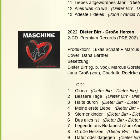
11  Liebes altgewordnes Jahr  
 (Diet
12  Alles was ich will  
 (Dieter Birr - D
13  Adeste Fideles   
(John Francis W
2022 
 Dieter Birr - Große Herzen
2-CD  Premium Records (PRE 202)  
Produktion:  Lukas Schaaf + Marcus G
Cover: Dana Barthel
Besetzung:
Dieter Birr (g, b, voc), Marcus Gorst
Jana Groß (voc), Charlotte Roelcke 
       CD1
1    Gloria
   (Dieter Birr - Dieter Birr)
2    Bessere Tage
   (Dieter Birr - Diet
3    Halte durch
   (Dieter Birr - Dieter
4    Meine erste Liebe
   (Dieter Birr -
5    Sternenkinder
   (Dieter Birr - Die
6    Das alles ist
   (Dieter Birr - Dieter
7    Legende aus Budapest (Zum 
8    Große Herzen
   (Dieter Birr - Die
9    Dafür oder dagegen
   (Dieter Bir