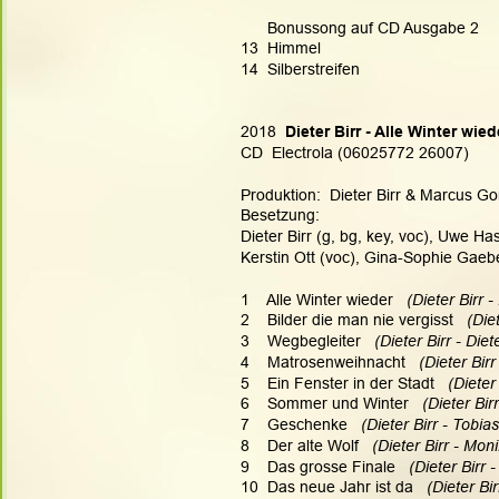
      Bonussong auf CD Ausgabe 2
13  Himmel
14  Silberstreifen
2018 
 Dieter Birr - Alle Winter wied
CD  Electrola (06025772 26007)
Produktion:  Dieter Birr & Marcus Go
Besetzung:
Dieter Birr (g, bg, key, voc), Uwe H
Kerstin Ott (voc), Gina-Sophie Gaebe
1    Alle Winter wieder  
 (Dieter Birr -
2    Bilder die man nie vergisst  
 (Die
3    Wegbegleiter   
(Dieter Birr - Diet
4    Matrosenweihnacht  
 (Dieter Bir
5    Ein Fenster in der Stadt  
 (Diete
6    Sommer und Winter 
  (Dieter Bir
7    Geschenke  
 (Dieter Birr - Tobia
8    Der alte Wolf  
 (Dieter Birr - Mo
9    Das grosse Finale 
  (Dieter Birr -
10  Das neue Jahr ist da  
 (Dieter Bir