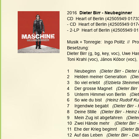
2016
  Dieter Birr - Neubeginner
CD  Heart of Berlin (42505949 01733) 
- CD  Heart of Berlin (42505949 01
- 2-LP  Heart of Berlin (42505949 0
Musik + Tonregie:  Ingo Politz  //  Pr
Besetzung:
Dieter Birr (g, bg, key, voc), Uwe H
Toni Krahl (voc), János Kóbor (voc),
1    Neubeginn   
(Dieter Birr - Dieter 
2    Helden meiner Generation   
(Diet
3    So viel erlebt  
 (Elzbieta Steinme
4    Der grosse Magnet  
 (Dieter Bir
5    Unterm Himmel von Berlin
   (Die
6    So wie du bist   
(Heinz Rudolf Ku
7    Irgendwie begabt 
  (Dieter Birr 
8    Deine Stille  
 (Dieter Birr - Hein
9    Mein Zug ist abgefahren   
(Diete
10  Zwei Hände mehr   
 (Dieter Birr 
11  Ehe der Krieg beginnt  
 (Dieter B
12  Auf das Leben  
 (Dieter Birr - Die