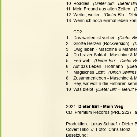
10  Roadies
   (Dieter Birr - Dieter Bir
11  Mein Freund aus alten Zeiten
   (
12  Weiter, weiter
   (Dieter Birr - Diet
13  Wenn ich noch einmal leben kön
CD2
1    Das warten ist vorbei 
  (Dieter Bi
2    Große Herzen (Rockversion)   
(D
3    Ewig leben - Maschine & Männer
4    Du braver Soldat - Maschine & 
5    Fernweh   
(Dieter Birr – Dieter Bi
6    Auf das Leben - Hofmann   
(Diet
7    Magisches Licht   
(Ulrich Swillms
8    Zusammenleben - Maschine & M
9    Hey, wir woll`n die Eisbären sehn
10  Was bleibt
  (Dieter Birr – Gerulf
2024 
 Dieter Birr - Mein Weg
CD  Premium Records (PRE 222)   auc
Produktion:  Lukas Schaaf + Dieter B
Cover: Hiko  //  Foto:  Chris Gonz
Besetzung: