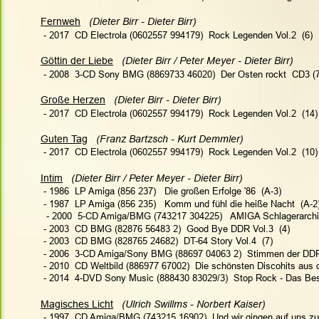
Fernweh
(Dieter Birr - Dieter Birr)
 - 2017  CD Electrola (0602557 994179)  Rock Legenden Vol.2  (6)
Göttin der Liebe
   (Dieter Birr / Peter Meyer - Dieter Birr)   
 - 2008  3-CD Sony BMG (8869733 46020)  Der Osten rockt  CD3 (7
Große Herzen
(Dieter Birr - Dieter Birr)
 - 2017  CD Electrola (0602557 994179)  Rock Legenden Vol.2  (14)
Guten Tag
  (Franz Bartzsch - Kurt Demmler)
 - 2017  CD Electrola (0602557 994179)  Rock Legenden Vol.2  (10)
Intim
(Dieter Birr / Peter Meyer - Dieter Birr)  
 - 1986  LP Amiga (856 237)   Die großen Erfolge '86  (A-3)
 - 1987  LP Amiga (856 235)   Komm und fühl die heiße Nacht  (A-2
  - 2000  5-CD Amiga/BMG (743217 304225)   AMIGA Schlagerarchiv
 - 2003  CD BMG (82876 56483 2)  Good Bye DDR Vol.3  (4)
 - 2003  CD BMG (828765 24682)  DT-64 Story Vol.4  (7)
 - 2006  3-CD Amiga/Sony BMG (88697 04063 2)  Stimmen der DDR
 - 2010  CD Weltbild (886977 67002)  Die schönsten Discohits aus 
 - 2014  4-DVD Sony Music (888430 83029/3)  Stop Rock - Das Be
Magisches Licht
  (Ulrich Swillms - Norbert Kaiser) 
 - 1997  CD Amiga/BMG (743215 16902)  Und wir gingen auf uns zu 