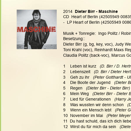
2014
  Dieter Birr - Maschine
CD  Heart of Berlin (42505949 0083
-  LP Heart of Berlin (42505949 0086
Musik + Tonregie:  Ingo Politz / Robi
Besetzung::
Dieter Birr (g, bg, key, voc), Judy 
Toni Krahl (voc), Reinhardt Maxs Rep
Claudia Politz (back-voc), Marcus G
1    Leben ist kurz  
 (D. Birr / D. Her
2    Lebenszeit   
(D. Birr / Dieter He
3    Geh zu ihr   
(Peter Gotthardt - Ul
4    Die Boote der Jugend  
 (Dieter B
5    Regen   
(Dieter Birr - Dieter Birr)
6    Mein Weg   
(Dieter Birr - Dieter B
7    Lied für Generationen  
 (Harry J
8    Was wussten wir denn schon 
  (
9    Wenn ein Mensch lebt  
 (Peter Go
10  November im Mai   
(Peter Meyer 
11  Du hast schuld, das ich dich liebe
12  Wirst du für mich da sein  
 (Diete