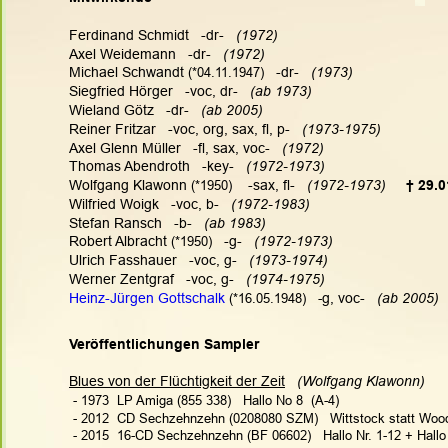
Ferdinand Schmidt   -dr-   
(1972)
Axel Weidemann   -dr-   
(1972)
Michael Schwandt
 (*04.11.1947)
   -dr-   
(1973)
Siegfried Hörger   -voc, dr-   
(ab 1973)
Wieland Götz   -dr-  
 (ab 2005)
Reiner Fritzar   -voc, org, sax, fl, p-   
(1973-1975)
Axel Glenn Müller   -fl, sax, voc-   
(1972)
Thomas Abendroth   -key-   
(1972-1973)
Wolfgang Klawonn
 (*1950)
    -sax, fl-   
(1972-1973)
† 29.0
Wilfried Woigk   -voc, b-   
(1972-1983)
Stefan Ransch   -b-  
 (ab 1983)
Robert Albracht
 (*1950)
   -g-   
(1972-1973)
Ulrich Fasshauer   -voc, g-   
(1973-1974)
Werner Zentgraf   -voc, g-   
(1974-1975)
Heinz-Jürgen Gottschalk
 (*16.05.1948)   -
g, voc-   
(ab 2005)
Veröffentlichungen Sampler
Blues von der Flüchtigkeit der Zeit
(Wolfgang Klawonn)   
 - 1973  LP Amiga (855 338)   Hallo No 8  (A-4)
 - 2012  CD Sechzehnzehn (0208080 SZM)   Wittstock statt Wood
 - 2015  16-CD Sechzehnzehn (BF 06602)   Hallo Nr. 1-12 + Hallo 