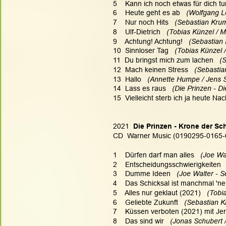
5    Kann ich noch etwas für dich tu
6    Heute geht es ab   
(Wolfgang L
7    Nur noch Hits  
 (Sebastian Krum
8    Ulf-Dietrich   
(Tobias Künzel / M
9    Achtung! Achtung!  
 (Sebastian
10  Sinnloser Tag   
(Tobias Künzel /
11  Du bringst mich zum lachen  
 (
12  Mach keinen Stress  
 (Sebastia
13  Hallo   
(Annette Humpe / Jens S
14  Lass es raus  
 (Die Prinzen - Di
15  Vielleicht sterb ich ja heute Nach
2021 
 Die Prinzen - Krone der S
CD  Warner Music (0190295-0165-
1    Dürfen darf man alles 
  (Joe Wa
2    Entscheidungsschwierigkeiten 
3    Dumme Ideen 
  (Joe Walter - 
4    Das Schicksal ist manchmal 'n
5    Alles nur geklaut (2021)   
(Tobi
6    Geliebte Zukunft  
 (Sebastian K
7    Küssen verboten (2021) mit Jen
8    Das sind wir  
 (Jonas Schubert 