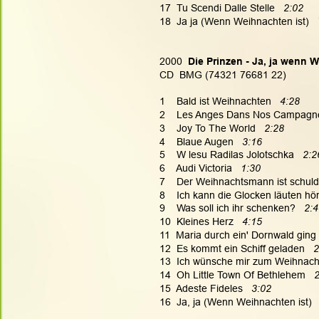
17  Tu Scendi Dalle Stelle  
 2:02
18  Ja ja (Wenn Weihnachten ist)   
2000 
 Die Prinzen - Ja, ja wenn 
CD  BMG (74321 76681 22)
1    Bald ist Weihnachten   
4:28
2    Les Anges Dans Nos Campagnes
3    Joy To The World   
2:28
4    Blaue Augen   
3:16
5    W lesu Radilas Jolotschka   
2:2
6    Audi Victoria   
1:30
7    Der Weihnachtsmann ist schuld
8    Ich kann die Glocken läuten hör'
9    Was soll ich ihr schenken?   
2:4
10  Kleines Herz   
4:15
11  Maria durch ein' Dornwald ging 
12  Es kommt ein Schiff geladen 
  
13  Ich wünsche mir zum Weihnach
14  Oh Little Town Of Bethlehem 
  
15  Adeste Fideles   
3:02
16  Ja, ja (Wenn Weihnachten ist)  