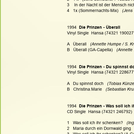
3    In der Nacht ist der Mensch nic
4   1x (Sommernachts-Mix)   
(Jens 
1994 
 Die Prinzen - Überall
Vinyl Single  Hansa (74321 190027
A   Überall  
 (Annette Humpe / S. Kr
B   Überall (GA-Capella)  
 (Annette
1994 
 Die Prinzen - Du spinnst d
Vinyl Single  Hansa (74321 228677
A   Du spinnst doch  
 (Tobias Künze
B   Christina.Marie
   (Sebastian Kr
1994 
 Die Prinzen - Was soll ich
CD Single  Hansa (74321 246792)
1   Was soll ich ihr schenken? 
  (In
2   Maria durch ein Dornwald ging 
3   Was soll ich ihr schenken? (A-Ca