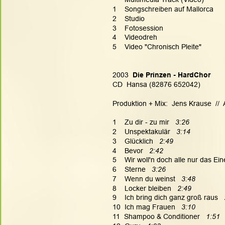
1    Songschreiben auf Mallorca
2    Studio
3    Fotosession
4    Videodreh
5    Video "Chronisch Pleite"
2003 
 Die Prinzen - HardChor
CD  Hansa (82876 652042)
Produktion + Mix:  Jens Krause  // 
1    Zu dir - zu mir  
 3:26
2    Unspektakulär  
 3:14
3    Glücklich   
2:49
4    Bevor   
2:42
5    Wir woll'n doch alle nur das Ein
6    Sterne   
3:26
7    Wenn du weinst  
 3:48
8    Locker bleiben  
 2:49
9    Ich bring dich ganz groß raus   
10  Ich mag Frauen  
 3:10
11  Shampoo & Conditioner  
 1:51