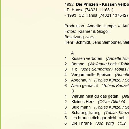
1992 
 Die Prinzen - Küssen verb
LP  Hansa (74321 111631)
- 1993  CD Hansa (74321 137542) 
Produktion:  Annette Humpe  //  A
Fotos:  Kramer & Giogoli
Besetzung -voc-:
Henri Schmidt, Jens Sembdner, Seb
      A
1    Küssen verboten 
  (Annette Hu
2    Bombe 
  (Wolfgang Lenk / Tobi
3    1 x 
  (Jens Sembdner / Tobias K
4    Vergammelte Speisen 
  (Annet
5    Abgehau'n 
  (Tobias Künzel / S
6    Allein gemacht 
  (Tobias Künzel
      B
1    Warum hast du das getan 
  (An
2    Kleines Herz   
(Oliver Dittrich)  
3    Suleimann 
  (Tobias Künzel / S
4    Schaurig traurig 
  (Tobias Künz
5    Ich brauch dich gar nicht mehr 
6    Die Thräne  
 (Joh. Witt)   1:52