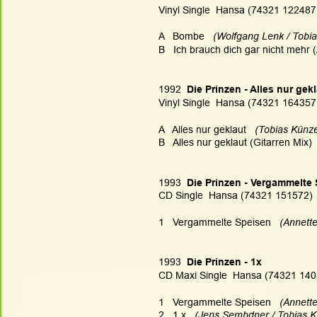
Vinyl Single  Hansa (74321 122487
A   Bombe 
  (Wolfgang Lenk / Tobia
B   Ich brauch dich gar nicht mehr 
1992 
 Die Prinzen - Alles nur gek
Vinyl Single  Hansa (74321 164357
A   Alles nur geklaut 
  (Tobias Künze
B   Alles nur geklaut (Gitarren Mix) 
1993 
 Die Prinzen - Vergammelte
CD Single  Hansa (74321 151572)
1   Vergammelte Speisen 
  (Annett
1993 
 Die Prinzen - 1x
CD Maxi Single  Hansa (74321 140
1   Vergammelte Speisen 
  (Annett
2   1 x 
  (Jens Sembdner / Tobias K