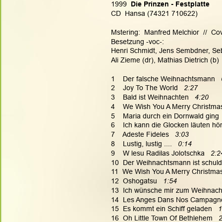
1999 
 Die Prinzen - Festplatte
CD  Hansa (74321 710622)
Mstering:  Manfred Melchior  //  C
Besetzung -voc-:
Henri Schmidt, Jens Sembdner, Seb
Ali Zieme (dr), Mathias Dietrich (b)
1    Der falsche Weihnachtsmann 
 
2    Joy To The World   
2:27
3    Bald ist Weihnachten  
 4:20
4    We Wish You A Merry Christmas 
5    Maria durch ein Dornwald ging 
6    Ich kann die Glocken läuten hör'
7    Adeste Fideles 
  3:03
8    Lustig, lustig ....   
0:14
9    W lesu Radilas Jolotschka   
2:2
10  Der Weihnachtsmann ist schuld
11  We Wish You A Merry Christmas 
12  Oshogatsu  
 1:54
13  Ich wünsche mir zum Weihnacht
14  Les Anges Dans Nos Campagne
15  Es kommt ein Schiff geladen   
1
16  Oh Little Town Of Bethlehem   
2