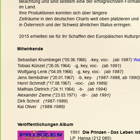
Beachtung und sind seitdem eine der erfolgreichsten Format
im Land. 
Ihre Produktionen konnten sich über längere 
Zeiträume in den deutschen Charts weit oben platzieren und
in Österreich und der Schweiz ähnlichen Status erringen.
2015 erhielten sie für ihr Schaffen den Europäischen Kulturp
Mitwirkende
Sebastian Krumbiegel
 (*05.06.1966)
   -key, voc-  
 (ab 1987) 
We
Tobias Künzel
 (*26.05.1964)
   -g, key, voc-   
(ab 1991)
Wolfgang Lenk
 (*04.09.1966)
   -g, key, voc-   
(ab 1987)
Jens Sembdner
 (*20.01.1967)
   -b, key-  
 (1987-1988, ab 1990)
Henri Schmidt
 (*17.08.1967)
   -voc-   
(ab 1989)
Mathias Dietrich
 (*24.11.1964)
   -b-   
(ab 1994)
Alexander Zieme
 (*23.03.1971)
   -dr-   
(ab 1991)
Dirk Schrot  
 (1987-1989
)
Kai Oliver  
 (1988-1989)
Veröffentlichungen Album
1991 
 Die Prinzen - Das Leben i
LP  Hansa (212 085)