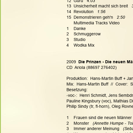
12  Guru   
4:03
13  Unsicherheit macht sich breit   
14  Revolution   
1:56
15  Demonstrieren geh'n   
2:50
      Multimedia Tracks Video
1    Danke
2    Schmuggerow
3    Studio
4    Wodka Mix
2009 
 Die Prinzen - Die neuen M
CD  Ariola (88697 276402)
Produktion:  Hans-Martin Buff + Ja
Mix:  Hans-Martin Buff  //  Cover: 
Besetzung:
-voc-:  Henri Schmidt, Jens Sembdn
Pauline Kingsbury (voc), Mathias Die
Philip Sindy (tr, fl-horn), Oleg Rov
1    Frauen sind die neuen Männer 
2    Monster   
(Annette Humpe - Tob
3    Immer anderer Meinung  
 (Seb