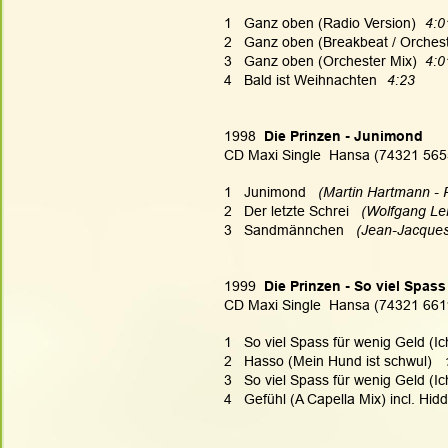
1   Ganz oben (Radio Version)
4:0
2   Ganz oben (Breakbeat / Orchest
3   Ganz oben (Orchester Mix)
4:0
4   Bald ist Weihnachten
 4:23
1998 
 Die Prinzen - Junimond
CD Maxi Single  Hansa (74321 565
1   Junimond   
(Martin Hartmann - R
2   Der letzte Schrei  
 (Wolfgang Le
3   Sandmännchen   
(Jean-Jacques
1999 
 Die Prinzen - So viel Spas
CD Maxi Single  Hansa (74321 661
1   So viel Spass für wenig Geld (Ich
2   Hasso (Mein Hund ist schwul)   
3   So viel Spass für wenig Geld (I
4   Gefühl (A Capella Mix) incl. Hid