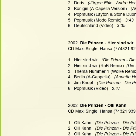
2   Doris   
(Jürgen Ehle - Andre Her
3   Königin (A-Capella Version)  
 (A
4   Popmusik (Layton & Stone Dubm
5   Popmusik (Modo Remix)  
 3:43
6   Deutschland (Video)   
3:35
2002 
 Die Prinzen - Hier sind wir
CD Maxi Single  Hansa (774321 9
1   Hier sind wir   
(Die Prinzen - Die
2   Hier sind wir (RnB-Remix)  
(Die 
3   Thema Nummer 1 (Wolke Remix)
4   Berlin (A-Cappella)   
(Annette H
5   Jim Knopf   
(Die Prinzen - Die P
6   Popmusik (Video)   
2:47
2002 
 Die Prinzen - Olli Kahn
CD Maxi Single  Hansa (74321 939
1   Olli Kahn   
(Die Prinzen - Die Pr
2   Olli Kahn   
(Die Prinzen - Die P
3   Olli Kahn   
(Die Prinzen - Die Pr