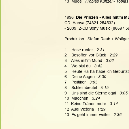
13  Müde 
  (Tobias Künzel - Tobias
1996 
 Die Prinzen - Alles mit'm 
CD  Hansa (74321 254532)
- 2009  2-CD Sony Music (88697 595
Produktion:  Stefan Raab + Wolfga
1    Hose runter  
 2:31
2    Besoffen vor Glück   
2:29
3    Alles mit'm Mund   
3:02
4    Wo bist du   
3:42
5    Heute Ha-ha-habe ich Geburtst
6    Deine Augen   
3:30
7    Politiker  
 3:03
8    Schleimbeutel   3:
15
9    Uns sind die Sterne egal   
3:05
10  Mädchen   
3:24
11  Keine Tränen mehr   
3:14
12  Audi Victoria   
1:29
13  Es geht immer weiter   
2:36