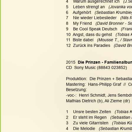
4    Warum ausgerechnet ich  
 (J.S
5    Leben strengt an   
(Jovanka von
6    Aufgehört  
 (Sebastian Krumbieg
7    Nie wieder Liebeslieder 
  (Nils
8    My Friend 
  (David Bronner - S
9    Be Cool Speak Deutsch 
  (Fra
10  Angst, dass du gehst   
(Tobias 
11  Biste dabei  
 (Mousse T., / Stav
12  Zurück ins Paradies  
 (David Br
2015 
 Die Prinzen - Familienalbu
CD  Sony Music (88843 023852)
Produktion:  Die Prinzen + Sebasti
Mastering:  Hans-Philipp Graf  //  C
Besetzung:
-voc-:  Henri Schmidt, Jens Sembd
Mathias Dietrich (b), Ali Zieme (dr)
1    Unsre besten Zeiten   
(Tobias K
2    Er steht im Regen  
 (Sebastian 
3    Zu viele Gitarristen   
(Tobias Kü
4    Die Melodie  
 (Sebastian Krumb