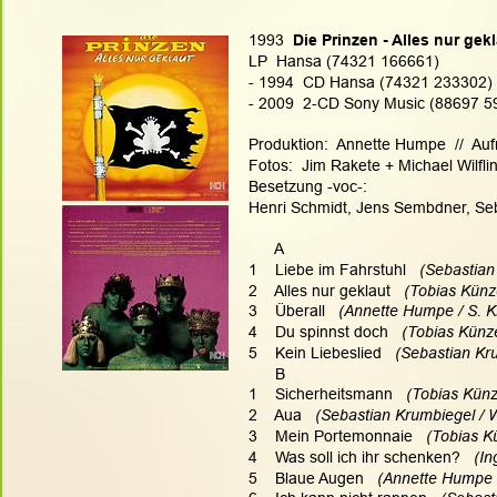
1993 
 Die Prinzen - Alles nur gek
LP  Hansa (74321 166661)
- 1994  CD Hansa (74321 233302) 
- 2009  2-CD Sony Music (88697 595
Produktion:  Annette Humpe  //  A
Fotos:  Jim Rakete + Michael Wilf
Besetzung -voc-:
Henri Schmidt, Jens Sembdner, Seb
      A
1    Liebe im Fahrstuhl
   (Sebastia
2    Alles nur geklaut 
  (Tobias Künz
3    Überall  
 (Annette Humpe / S. K
4    Du spinnst doch  
 (Tobias Künze
5    Kein Liebeslied
   (Sebastian Kr
      B
1    Sicherheitsmann 
  (Tobias Künz
2    Aua  
 (Sebastian Krumbiegel / 
3    Mein Portemonnaie 
  (Tobias K
4    Was soll ich ihr schenken? 
  (I
5    Blaue Augen  
 (Annette Humpe 