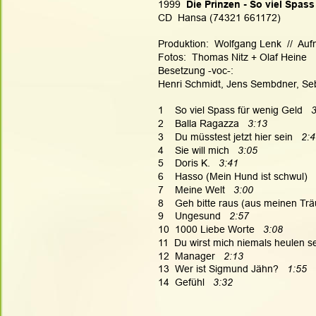
1999 
 Die Prinzen - So viel Spas
CD  Hansa (74321 661172)
Produktion:  Wolfgang Lenk  //  Au
Fotos:  Thomas Nitz + Olaf Heine
Besetzung -voc-:
Henri Schmidt, Jens Sembdner, Seb
1    So viel Spass für wenig Geld   
3
2    Balla Ragazza   
3:13
3    Du müsstest jetzt hier sein   
2:4
4    Sie will mich   
3:05
5    Doris K.   
3:41
6    Hasso (Mein Hund ist schwul)   
7    Meine Welt  
 3:00
8    Geh bitte raus (aus meinen Trä
9    Ungesund   
2:57
10  1000 Liebe Worte   
3:08
11  Du wirst mich niemals heulen se
12  Manager   
2:13
13  Wer ist Sigmund Jähn? 
  1:55
14  Gefühl   
3:32