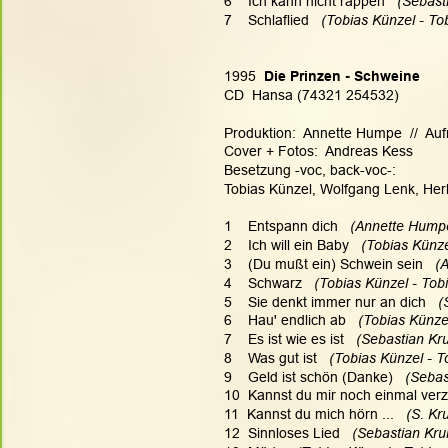
6    Ich kann nicht rappen  
 (Sebast
7    Schlaflied 
  (Tobias Künzel - To
1995 
 Die Prinzen - Schweine
CD  Hansa (74321 254532)
Produktion:  Annette Humpe  //  A
Cover + Fotos:  Andreas Kess
Besetzung -voc, back-voc-:
Tobias Künzel, Wolfgang Lenk, He
1    Entspann dich  
 (Annette Humpe
2    Ich will ein Baby 
  (Tobias Künze
3    (Du mußt ein) Schwein sein  
 (
4    Schwarz 
  (Tobias Künzel - Tob
5    Sie denkt immer nur an dich 
  
6    Hau' endlich ab 
  (Tobias Künze
7    Es ist wie es ist 
  (Sebastian Kr
8    Was gut ist 
  (Tobias Künzel - T
9    Geld ist schön (Danke)
   (Seba
10  Kannst du mir noch einmal verz
11  Kannst du mich hörn ...
   (S. K
12  Sinnloses Lied
   (Sebastian Kr