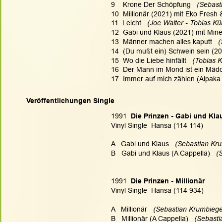
9    Krone Der Schöpfung  
 (Sebast
10  Millionär (2021) mit Eko Fresh 
11  Leicht 
  (Joe Walter - Tobias Kü
12  Gabi und Klaus (2021) mit Mine
13  Männer machen alles kaputt  
 
14  (Du mußt ein) Schwein sein (20
15  Wo die Liebe hinfällt 
  (Tobias K
16  Der Mann im Mond ist ein Mäd
17  Immer auf mich zählen (Alpaka 
Veröffentlichungen Single
1991 
 Die Prinzen - Gabi und Kla
Vinyl Single  Hansa (114 114)
A   Gabi und Klaus
   (Sebastian Kr
B   Gabi und Klaus (A Cappella)
   
1991 
 Die Prinzen - Millionär
Vinyl Single  Hansa (114 934)
A   Millionär
   (Sebastian Krumbiege
B   Millionär (A Cappella)
   (Sebast