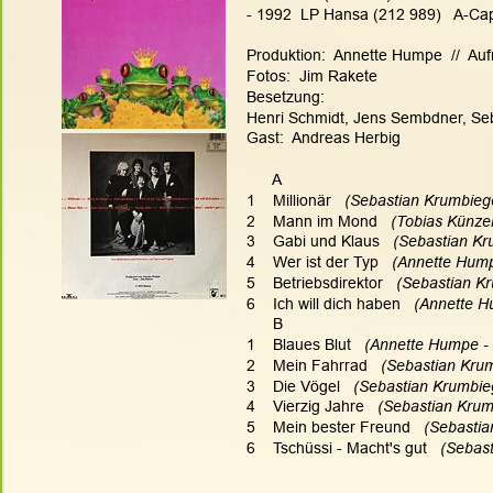
- 1992  LP Hansa (212 989)   A-Ca
Produktion:  Annette Humpe  //  Au
Fotos:  Jim Rakete
Besetzung:
Henri Schmidt, Jens Sembdner, Seb
Gast:  Andreas Herbig
      A
1    Millionär
   (Sebastian Krumbieg
2    Mann im Mond   
(Tobias Künzel
3    Gabi und Klaus
   (Sebastian Kr
4    Wer ist der Typ 
  (Annette Hump
5    Betriebsdirektor
   (Sebastian K
6    Ich will dich haben 
  (Annette H
      B
1    Blaues Blut 
  (Annette Humpe -
2    Mein Fahrrad
   (Sebastian Kru
3    Die Vögel
   (Sebastian Krumbie
4    Vierzig Jahre
   (Sebastian Krum
5    Mein bester Freund
   (Sebasti
6    Tschüssi - Macht's gut
   (Sebas