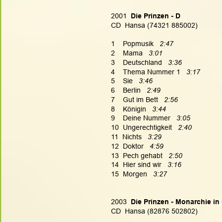
2001 
 Die Prinzen - D
CD  Hansa (74321 885002)
1    Popmusik   
2:47
2    Mama   
3:01
3    Deutschland   
3:36
4    Thema Nummer 1   
3:17
5    Sie   
3:46
6    Berlin   
2:49
7    Gut im Bett   
2:56
8    Königin   
3:44
9    Deine Nummer   
3:05
10  Ungerechtigkeit  
 2:40
11  Nichts   
3:29
12  Doktor   
4:59
13  Pech gehabt   
2:50
14  Hier sind wir   
3:16
15  Morgen   
3:27
2003 
 Die Prinzen - Monarchie i
CD  Hansa (82876 502802)