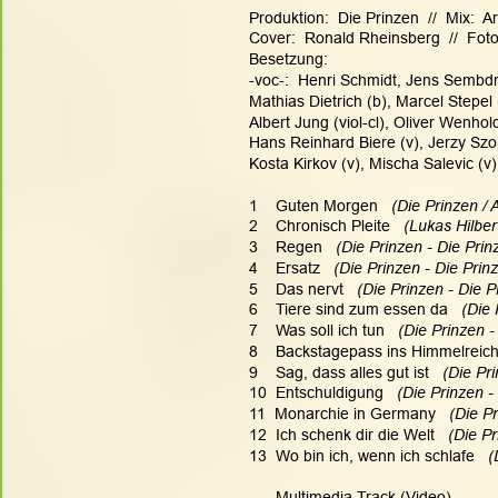
Produktion:  Die Prinzen  //  Mix:
Cover:  Ronald Rheinsberg  //  Foto
Besetzung:
-voc-:  Henri Schmidt, Jens Sembdn
Mathias Dietrich (b), Marcel Stepel 
Albert Jung (viol-cl), Oliver Wenhold
Hans Reinhard Biere (v), Jerzy Szopi
Kosta Kirkov (v), Mischa Salevic (v)
1    Guten Morgen   
(Die Prinzen / 
2    Chronisch Pleite 
  (Lukas Hilbe
3    Regen   
(Die Prinzen - Die Prin
4    Ersatz   
(Die Prinzen - Die Prinz
5    Das nervt   
(Die Prinzen - Die P
6    Tiere sind zum essen da   
(Die 
7    Was soll ich tun   
(Die Prinzen -
8    Backstagepass ins Himmelreich
9    Sag, dass alles gut ist   
(Die Pri
10  Entschuldigung   
(Die Prinzen -
11  Monarchie in Germany   
(Die Pr
12  Ich schenk dir die Welt   
(Die Pr
13  Wo bin ich, wenn ich schlafe   
(
      Multimedia Track (Video)