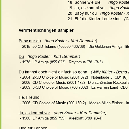
18  Sonne wie Blei      
(Ingo Koste
19  Ja, es kommt vor   
(Ingo Kost
20  Baby nur du   
(Ingo Koster - 
21  Eh´ die Kinder Leute sind  
 (C
Veröffentlichungen Sampler
Baby nur du
  (Ingo Koster - Kurt Demmler)
 - 2015  50-CD Telamo (405380 430738)   Die Goldenen Amiga Hit
Du
 (Ingo Koster - Kurt Demmler)
 - 1978  LP Amiga (855 623)   Rhythmus `78  (B-3)
Du kannst doch nicht einfach so gehn
(Willy Klüter - Bern
 - 2004  2-CD Choice of Music (2001 372)   Notenbude 3  CD1 (6)
 - 2006  CD Choice of Music (2001 472)   Die schönsten Rockballa
 - 2009  3-CD Choice of Music (700 7002)   Es war ein Land  CD3 
He, Freund
 - 2006  CD Choice of Music (200 150-2)   Mocka-Milch-Eisbar - In
Ja, es kommt vor
(Ingo Koster - Kurt Demmler) 
 - 1980  LP Amiga (855 799)   Kleeblatt 3/80  (B-4)
Lied für Lennon