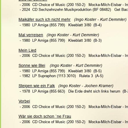
 - 2006  CD Choice of Music (200 150-2)   Mocka-Milch-Eisbar - In
 - 2024  CD Sechzehnzehn Musikproduktion (BF 08482)   Get Back 
Maikäfer such ich nicht mehr
(Ingo Koster - Kurt Demmler)
 - 1980  LP Amiga (855 799)   Kleeblatt 3/80  (B-4)
Mal verreisen
 (Ingo Koster - Kurt Demmler)  
 - 1980  LP Amiga (855 799)   Kleeblatt 3/80  (B-3)
Mein Lied
 - 2006  CD Choice of Music (200 150-2)   Mocka-Milch-Eisbar - In
Sonne wie Blei
 (Ingo Koster - Kurt Demmler) 
 - 1980  LP Amiga (855 799)   Kleeblatt 3/80  (B-5)
 - 1982  LP Supraphon (1113 3010)   Ruleta 3  (A-5)
Steigen wie ein Falk
(Ingo Koster - Jochen Kramer)   
 - 1978  LP Amiga (855 663)   Die Erde dreht sich links herum  (B-
Vorbei
 - 2006  CD Choice of Music (200 150-2)   Mocka-Milch-Eisbar - In
Wär sie doch schon `ne Frau
 - 2006  CD Choice of Music (200 150-2)   Mocka-Milch-Eisbar - In