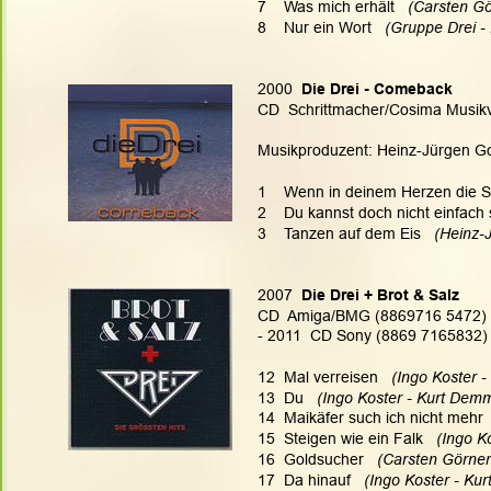
7    Was mich erhält   
(Carsten Gö
8    Nur ein Wort   
(Gruppe Drei -
2000
  Die Drei - Comeback
CD  Schrittmacher/Cosima Musik
Musikproduzent: Heinz-Jürgen Got
1    Wenn in deinem Herzen die S
2    Du kannst doch nicht einfach 
3    Tanzen auf dem Eis   
(Heinz-
2007
  Die Drei + Brot & Salz
CD  Amiga/BMG (8869716 5472)   C
- 2011  CD Sony (8869 7165832)
12  Mal verreisen  
 (Ingo Koster -
13  Du  
 (Ingo Koster - Kurt Demm
14  Maikäfer such ich nicht mehr  
15  Steigen wie ein Falk  
 (Ingo K
16  Goldsucher  
 (Carsten Görner
17  Da hinauf  
 (Ingo Koster - Ku