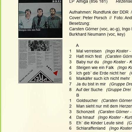
LP  Amiga (856 181)       
Rezensi
Aufnahmen: Rundfunk der DDR  // 
Cover: Peter Porsch  //  Foto: An
Besetzung:
Carsten Görner (voc, ac-g), Ingo 
Burkhard Neumann (voc, key)
      A
1    Mal verreisen  
 (Ingo Koster -
2    Halt mich fest   
(Carsten Görn
3    Baby nur du 
  (Ingo Koster - 
4    Steigen wie ein Falk   
(Ingo K
5    Ich geb´ die Erde nicht her
   
6    Maikäfer such ich nicht mehr 
7    Ja du bist in mir  
 (Gruppe Drei
8    Auf der Suche 
  (Gruppe Drei 
      B
1    Goldsucher   
(Carsten Görner
2    Man sieht nur mit dem Herzen
3    Schonzeit   
(Carsten Görner -
4    Da hinauf   
(Ingo Koster - Kur
5    Eh´ die Kinder Leute sind   
(C
6    Schlaraffenland  
 (Ingo Koste