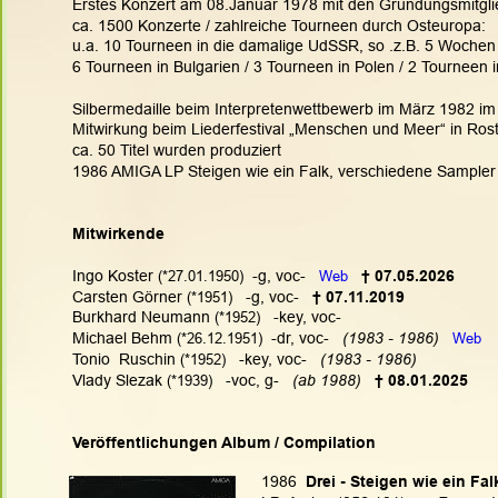
Erstes Konzert am 08.Januar 1978 mit den Gründungsmitgli
ca. 1500 Konzerte / zahlreiche Tourneen durch Osteuropa: 
u.a. 10 Tourneen in die damalige UdSSR, so .z.B. 5 Wochen 
6 Tourneen in Bulgarien / 3 Tourneen in Polen / 2 Tourneen
Silbermedaille beim Interpretenwettbewerb im März 1982 im
Mitwirkung beim Liederfestival „Menschen und Meer“ in Ro
ca. 50 Titel wurden produziert
1986 AMIGA LP Steigen wie ein Falk, verschiedene Sampler /
Mitwirkende
Ingo Koster
 (*27.01.1950)
  -g, voc-   
Web
† 07.05.2026
Carsten Görner
 (*1951)
   -g, voc-   
† 07.11.2019
Burkhard Neumann
 (*1952)
   -key, voc-
Michael Behm
 (*26.12.1951)
  -dr, voc-   
(1983 - 1986)   
Web
Tonio  Ruschin
 (*1952)
   -key, voc-   
(1983 - 1986)
Vlady Slezak
 (*1939)
   -voc, g-   
(ab 1988)   
† 08.01.2025
Veröffentlichungen Album / Compilation
1986
  Drei - Steigen wie ein Fal