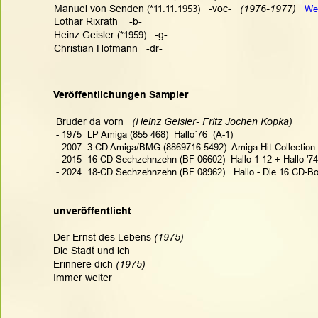
Manuel von Senden
 (*11.11.1953)
   -voc-   
(1976-1977)   
We
Lothar Rixrath    -b-
Heinz Geisler
 (*1959)
   -g-
Christian Hofmann   -dr-
Veröffentlichungen Sampler
 Bruder da vorn
(Heinz Geisler- Fritz Jochen Kopka)   
 - 1975  LP Amiga (855 468)  Hallo`76  (A-1)
 - 2007  3-CD Amiga/BMG (8869716 5492)  Amiga Hit Collection 
 - 2015  16-CD Sechzehnzehn (BF 06602)  Hallo 1-12 + Hallo '74 
 - 2024  18-CD Sechzehnzehn (BF 08962)   Hallo - Die 16 CD-B
unveröffentlicht
Der Ernst des Lebens
 (1975)
Die Stadt und ich
Erinnere dich 
(1975)
Immer weiter