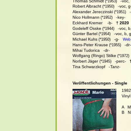
Thomas Schmidt
   -voc,
 (
*1953)
Robert Albracht
   -voc, g
 (
*1950)
Alexander Jereczinski
  
 (
*1951)
Nico Hollmann
   -key-
 (
*1952)
Eckhard Kremer    -b-  
 † 2020
Godeleff Osske
   -voc, b
 (
*1944)
Günter Bartel
   -voc, b, 
 (
*1954)
Michael Kuhs
   -g-
 (
*1950)
Web
Hans-Peter Krause
   -dr-
 (
*1955)
Mihai Tudorica   -dr-
Wolfgang (Ringo) Stilke
 
 (
*1972)
Norbert Jäger
   -perc-  
 
 (
*1945)
Tina Schwarzkopf   -Tanz-
Veröffentlichungen - Single
1982
Vinyl
A   M
B   N