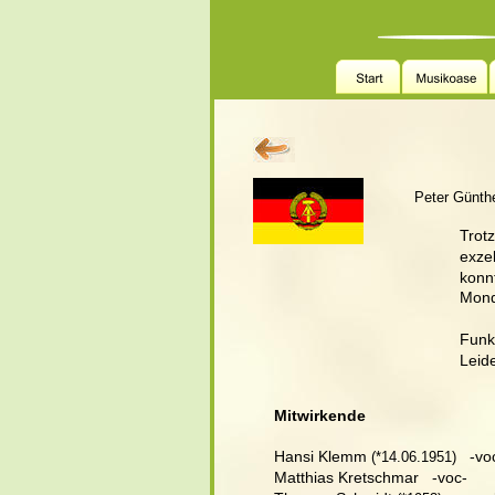
Peter Günthe
Trot
exzel
konn
Mondi
Funk
Leid
Mitwirkende
Hansi Klemm
   -v
 (
*14.06.1951)
Matthias Kretschmar   -voc-