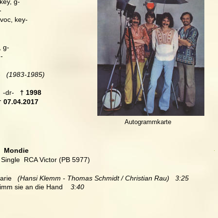
 key, g-
-
 -voc, key-
, g-
g-
   
(1983-1985)
  -dr-  
 † 1998
† 07.04.2017
Autogrammkarte
  Mondie
 Single  RCA Victor (PB 5977)
arie   
(Hansi Klemm - Thomas Schmidt / Christian Rau)   3:25
imm sie an die Hand    
3:40