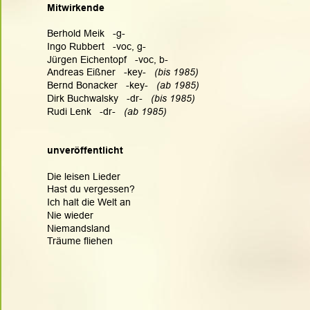
Mitwirkende
Berhold Meik   -g-
Ingo Rubbert   -voc, g-
Jürgen Eichentopf   -voc, b-
Andreas Eißner   -key-   
(bis 1985)
Bernd Bonacker   -key-  
 (ab 1985)
Dirk Buchwalsky   -dr-  
 (bis 1985)
Rudi Lenk   -dr-  
 (ab 1985)
unveröffentlicht
Die leisen Lieder
Hast du vergessen?
Ich halt die Welt an
Nie wieder
Niemandsland
Träume fliehen