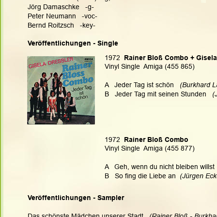
Jörg Damaschke   -g-
Peter Neumann   -voc-
Bernd Roitzsch   -key-
Veröffentlichungen - Single
1972
  Rainer Bloß Combo + Gisela
Vinyl Single  Amiga (455 865)
A   Jeder Tag ist schön  
 (Burkhard L
B   Jeder Tag mit seinen Stunden  
 (
1972
  Rainer Bloß Combo
Vinyl Single  Amiga (455 877)
A   Geh, wenn du nicht bleiben willst 
B   So fing die Liebe an  
(Jürgen Eck
Veröffentlichungen - Sampler
Das schönste Mädchen unserer Stadt
(Rainer Bloß - Burkhar