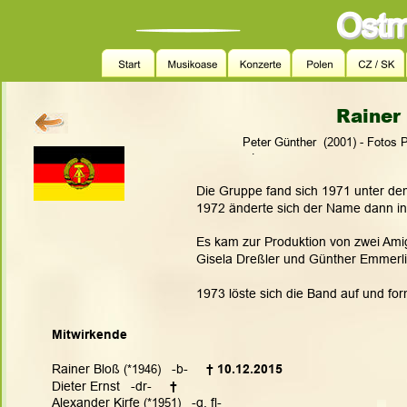
Rainer
   Peter Günther  (2001) - Fotos
.
Die Gruppe fand sich 1971 unter d
1972 änderte sich der Name dann i
Es kam zur Produktion von zwei Amig
Gisela Dreßler und Günther Emmerli
1973 löste sich die Band auf und fo
Mitwirkende
Rainer Bloß
 (*1946)
   -b-     
† 10.12.2015
Dieter Ernst   -dr-     
†
Alexander Kirfe
 (*1951)
   -g, fl-