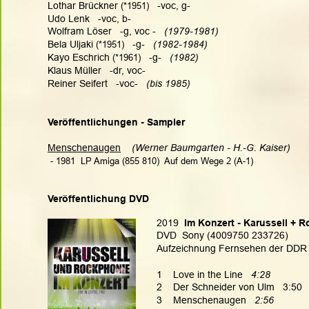
Lothar Brückner 
(*1951)
   -voc, g-
Udo Lenk   -voc, b-
Wolfram Löser   -g, voc -  
 (1979-1981)
Bela Uljaki 
(*1951)
   -g-   
(1982-1984)
Kayo Eschrich 
(*1961)
   -g-  
 (1982)
Klaus Müller   -dr, voc-
Reiner Seifert   -voc-  
 (bis 1985)
Veröffentlichungen - Sampler
Menschenaugen
(Werner Baumgarten - H.-G. Kaiser)  
 - 1981  LP Amiga (855 810)  Auf dem Wege 2 (A-1)
Veröffentlichung DVD
2019
  Im Konzert - Karussell + 
DVD  Sony (4009750 233726)
Aufzeichnung Fernsehen der DDR  
1    Love in the Line   
4:28
2    Der Schneider von Ulm   3:50
3    Menschenaugen   
2:56