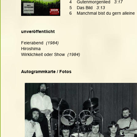
4    Gutenmorgenlied   
3:17
5    Das Bild   
3:13
6    Manchmal bist du gern alleine  
unveröffentlicht
Feierabend  
(1984)
Hiroshima
Wirklichkeit oder Show  
(1984)
Autogrammkarte / Fotos