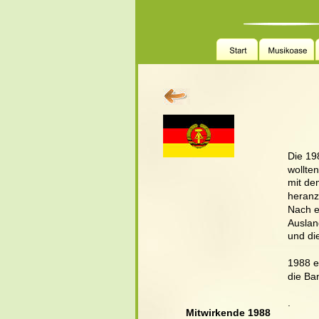
Die 19
wollten
mit de
heranz
Nach e
Auslan
und di
1988 e
die Ba
.
Mitwirkende 1988