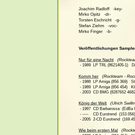
Joachim Radloff   -key-
Mirko Opitz   -dr-
Torsten Eschricht   -g-
Stefan Ziehm   -voc-
Mirko Finger   -b-
Veröffentlichungen Sample
Nur für eine Nacht
 (Rocktea
 - 1989  LP TRL (8621405-1)   D
Komm her
 (Rockteam - Roc
 - 1988  LP Amiga (856 369)   St
 - 1989  LP Amiga (856 454)   Kle
 - 2003  CD BMG (8287652 4682) 
König der Welt
(Ulrich Swill
 - 1997  CD Barbarossa  (EdBa 0
 - -----    CD Eurotrend  (153.056
 - 2005  2-CD Eurotrend  (169.45
Wie beim ersten Mal
(Rockt