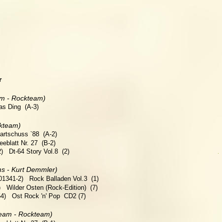
r
m - Rockteam)   
as Ding  (A-3)
kteam)  
artschuss `88  (A-2)
eblatt Nr. 27  (B-2)
  Dt-64 Story Vol.8  (2)
ms - Kurt Demmler)   
1341-2)   Rock Balladen Vol.3  (1)
)   Wilder Osten (Rock-Edition)  (7)
4)   Ost Rock 'n' Pop  CD2 (7)
eam - Rockteam)  