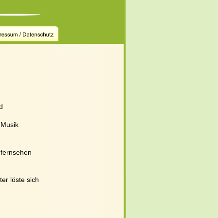
d 
 Musik 
dfernsehen 
er löste sich 