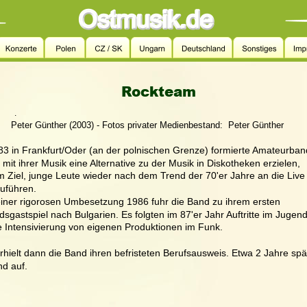
Rockteam
.
Peter Günther (2003) - Fotos privater Medienbestand:  Peter Günther
83 in Frankfurt/Oder (an der polnischen Grenze) formierte Amateurban
 mit ihrer Musik eine Alternative zu der Musik in Diskotheken erzielen, 
m Ziel, junge Leute wieder nach dem Trend der 70'er Jahre an die Live
uführen. 
iner rigorosen Umbesetzung 1986 fuhr die Band zu ihrem ersten 
dsgastspiel nach Bulgarien. Es folgten im 87'er Jahr Auftritte im Jugen
e Intensivierung von eigenen Produktionen im Funk.
rhielt dann die Band ihren befristeten Berufsausweis. Etwa 2 Jahre spät
nd auf.