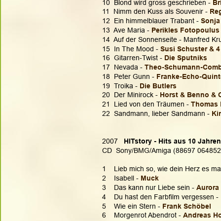
10  Blond wird gross geschrieben - 
Br
11  Nimm den Kuss als Souvenir - 
Re
12  Ein himmelblauer Trabant - 
Sonja
13  Ave Maria - 
Perikles Fotopoulus
14  Auf der Sonnenseite - Manfred Kr
15  In The Mood - 
Susi Schuster & 
16  Gitarren-Twist - 
Die Sputniks
17  Nevada - 
Theo-Schumann-Com
18  Peter Gunn - 
Franke-Echo-Quinte
19  Troika - 
Die Butlers
20  Der Minirock - 
Horst & Benno & O
21  Lied von den Träumen -
 Thomas 
22  Sandmann, lieber Sandmann - 
Ki
2007  
 HITstory - Hits aus 10 Jahre
CD  Sony/BMG/Amiga (88697 064852
1    Lieb mich so, wie dein Herz es ma
2    Isabell - 
Muck
3    Das kann nur Liebe sein - 
Aurora
4    Du hast den Farbfilm vergessen - 
5    Wie ein Stern - 
Frank Schöbel
6    Morgenrot Abendrot - 
Andreas H