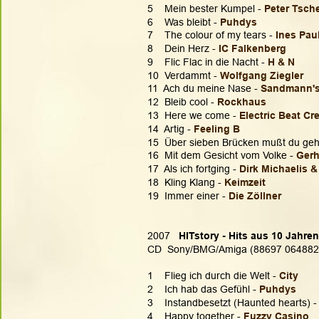
5    Mein bester Kumpel - 
Peter Tsch
6    Was bleibt - 
Puhdys
7    The colour of my tears - 
Ines Pau
8    Dein Herz - 
IC Falkenberg
9    Flic Flac in die Nacht - 
H & N
10  Verdammt - 
Wolfgang Ziegler
11  Ach du meine Nase - 
Sandmann'
12  Bleib cool - 
Rockhaus
13  Here we come - 
Electric Beat Cr
14  Artig - 
Feeling B
15  Über sieben Brücken mußt du geh
16  Mit dem Gesicht vom Volke - 
Gerh
17  Als ich fortging - 
Dirk Michaelis &
18  Kling Klang - 
Keimzeit
19  Immer einer - 
Die Zöllner
2007  
 HITstory - Hits aus 10 Jahre
CD  Sony/BMG/Amiga (88697 064882
1    Flieg ich durch die Welt - 
City
2    Ich hab das Gefühl - 
Puhdys
3    Instandbesetzt (Haunted hearts) -
4    Happy together - 
Fuzzy Casino