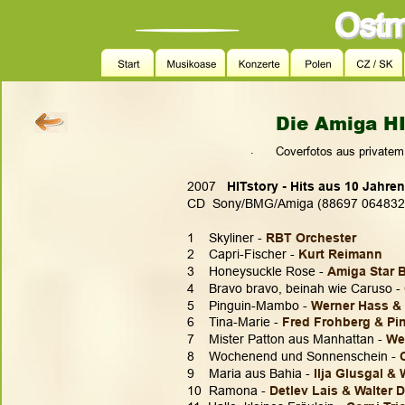
Die Amiga HI
.
Coverfotos aus privatem
2007  
 HITstory - Hits aus 10 Jahre
CD  Sony/BMG/Amiga (88697 064832
1    Skyliner - 
RBT Orchester
2    Capri-Fischer - 
Kurt Reimann
3    Honeysuckle Rose - 
Amiga Star 
4    Bravo bravo, beinah wie Caruso - 
5    Pinguin-Mambo - 
Werner Hass & 
6    Tina-Marie - 
Fred Frohberg & Pi
7    Mister Patton aus Manhattan - 
We
8    Wochenend und Sonnenschein - 
9    Maria aus Bahia - 
Ilja Glusgal &
10  Ramona - 
Detlev Lais & Walter 