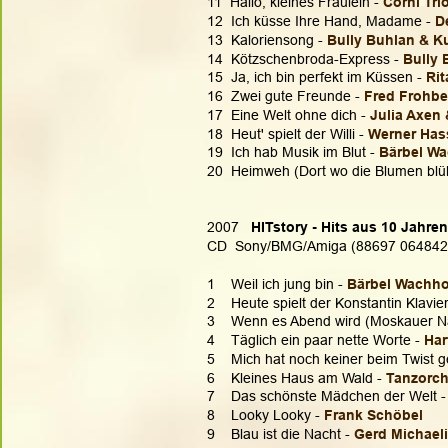
11  Hallo, kleines Fräulein - 
Corni Tri
12  Ich küsse Ihre Hand, Madame - 
D
13  Kaloriensong - 
Bully Buhlan & K
14  Kötzschenbroda-Express - 
Bully 
15  Ja, ich bin perfekt im Küssen - 
Rit
16  Zwei gute Freunde - 
Fred Frohbe
17  Eine Welt ohne dich - 
Julia Axen
18  Heut' spielt der Willi - 
Werner Has
19  Ich hab Musik im Blut - 
Bärbel Wa
20  Heimweh (Dort wo die Blumen blüh
2007  
 HITstory - Hits aus 10 Jahre
CD  Sony/BMG/Amiga (88697 064842
1    Weil ich jung bin - 
Bärbel Wachho
2    Heute spielt der Konstantin Klavier
3    Wenn es Abend wird (Moskauer Nä
4    Täglich ein paar nette Worte - 
Har
5    Mich hat noch keiner beim Twist g
6    Kleines Haus am Wald - 
Tanzorch
7    Das schönste Mädchen der Welt -
8    Looky Looky - 
Frank Schöbel
9    Blau ist die Nacht - 
Gerd Michael