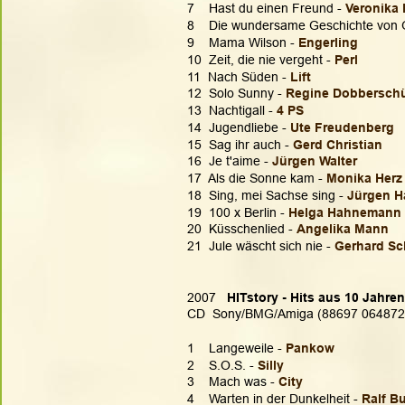
7    Hast du einen Freund - 
Veronika 
8    Die wundersame Geschichte von G
9    Mama Wilson - 
Engerling 
10  Zeit, die nie vergeht - 
Perl
11  Nach Süden - 
Lift
12  Solo Sunny - 
Regine Dobberschü
13  Nachtigall - 
4 PS
14  Jugendliebe - 
Ute Freudenberg
15  Sag ihr auch - 
Gerd Christian
16  Je t'aime - 
Jürgen Walter
17  Als die Sonne kam - 
Monika Herz
18  Sing, mei Sachse sing - 
Jürgen H
19  100 x Berlin - 
Helga Hahnemann
20  Küsschenlied - 
Angelika Mann
21  Jule wäscht sich nie - 
Gerhard S
2007  
 HITstory - Hits aus 10 Jahre
CD  Sony/BMG/Amiga (88697 064872
1    Langeweile - 
Pankow
2    S.O.S. - 
Silly
3    Mach was - 
City
4    Warten in der Dunkelheit - 
Ralf B