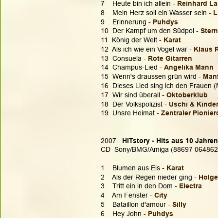
7    Heute bin ich allein - 
Reinhard L
8    Mein Herz soll ein Wasser sein - 
L
9    Erinnerung - 
Puhdys
10  Der Kampf um den Südpol - 
Ster
11  König der Welt - 
Karat
12  Als ich wie ein Vogel war - 
Klaus 
13  Consuela - 
Rote Gitarren
14  Champus-Lied - 
Angelika Mann
15  Wenn's draussen grün wird - 
Manf
16  Dieses Lied sing ich den Frauen (
17  Wir sind überall - 
Oktoberklub
18  Der Volkspolizist -
 Uschi & Kinde
19  Unsre Heimat - 
Zentraler Pionie
2007  
 HITstory - Hits aus 10 Jahre
CD  Sony/BMG/Amiga (88697 064862
1    Blumen aus Eis - 
Karat
2    Als der Regen nieder ging - 
Holge
3    Tritt ein in den Dom - 
Electra
4    Am Fenster - 
City
5    Bataillon d'amour - 
Silly
6    Hey John - 
Puhdys