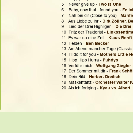
5    Never give up - 
Two Is One
6    Baby, now that I found you - 
Felic
7    Nah bei dir (Close to you) - 
Manfr
8    Aus Liebe zu ihr - 
Dirk Zöllner, 
9    Lied der Drei Highligen - 
Die Drei
10  Fritz der Traktorist -
 Linkssentim
11  Es war da eine Zeit -
 Klaus Renf
12  Helden - 
Ben Becker
13  Am Abend mancher Tage (Classic V
14  I'll do it for you
 -
 Mothers Little H
15  Hipp Hipp Hurra -
 Puhdys
16  Verführ mich - 
Wolfgang Ziegler
17  Der Sommer mit dir - 
Frank Schö
18  Dein Bild - 
Herbert Dreilich
19  Maskentanz - 
Orchester Walter 
20  Als ich fortging - 
Kyau vs. Albert