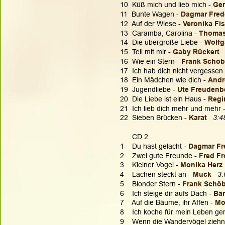
10  Küß mich und lieb mich - 
Ger
11  Bunte Wagen - 
Dagmar Frede
12  Auf der Wiese - 
Veronika Fis
13  Caramba, Carolina - 
Thomas
14  Die übergroße Liebe - 
Wolfg
15  Teil mit mir - 
Gaby Rückert
16  Wie ein Stern - 
Frank Schöb
17  Ich hab dich nicht vergessen 
18  Ein Mädchen wie dich - 
Andr
19  Jugendliebe - 
Ute Freudenb
20  Die Liebe ist ein Haus - 
Regi
21  Ich lieb dich mehr und mehr -
22  Sieben Brücken - 
Karat
3:4
      CD 2
1    Du hast gelacht - 
Dagmar Fre
2    Zwei gute Freunde - 
Fred Fr
3    Kleiner Vogel - 
Monika Herz
4    Lachen steckt an - 
Muck
3:
5    Blonder Stern - 
Frank Schöb
6    Ich steige dir aufs Dach - 
Bär
7    Auf die Bäume, ihr Affen - 
Mo
8    Ich koche für mein Leben ger
9    Wenn die Wandervögel ziehn 