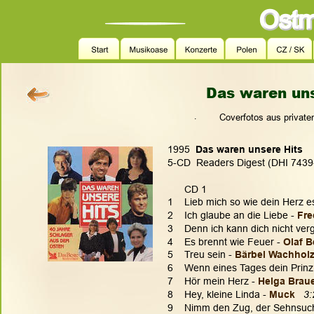
Das waren uns
.
 Coverfotos aus privat
1995  
Das waren unsere Hits
5-CD  Readers Digest (DHI 7439
      CD 1
1    Lieb mich so wie dein Herz e
2    Ich glaube an die Liebe - 
Fre
3    Denn ich kann dich nicht ver
4    Es brennt wie Feuer - 
Olaf B
5    Treu sein - 
Bärbel Wachhol
6    Wenn eines Tages dein Prin
7    Hör mein Herz - 
Helga Brau
8    Hey, kleine Linda - 
Muck
3:
9    Nimm den Zug, der Sehnsucht