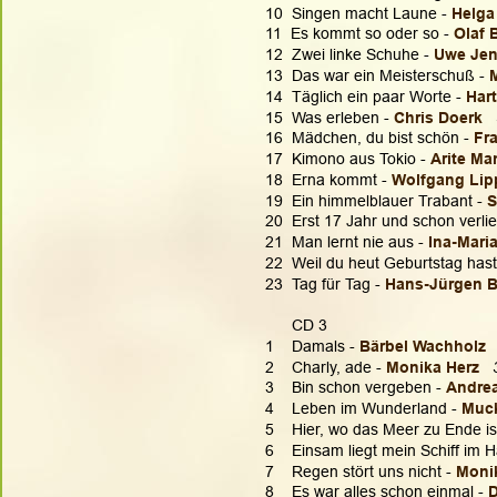
10  Singen macht Laune - 
Helga
11  Es kommt so oder so - 
Olaf 
12  Zwei linke Schuhe - 
Uwe Jen
13  Das war ein Meisterschuß - 
14  Täglich ein paar Worte - 
Hart
15  Was erleben - 
Chris Doerk 
16  Mädchen, du bist schön - 
Fr
17  Kimono aus Tokio - 
Arite Ma
18  Erna kommt - 
Wolfgang Lip
19  Ein himmelblauer Trabant - 
S
20  Erst 17 Jahr und schon verlie
21  Man lernt nie aus - 
Ina-Mari
22  Weil du heut Geburtstag hast
23  Tag für Tag - 
Hans-Jürgen B
      CD 3
1    Damals - 
Bärbel Wachholz 
2    Charly, ade - 
Monika Herz
3    Bin schon vergeben - 
Andre
4    Leben im Wunderland - 
Muc
5    Hier, wo das Meer zu Ende ist
6    Einsam liegt mein Schiff im H
7    Regen stört uns nicht - 
Monik
8    Es war alles schon einmal - 
D