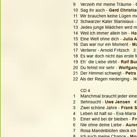
9    Verzeih mir meine Träume - 
10  Sag ihr auch - 
Gerd Christia
11  Wir brauchen keine Lügen me
12  Schwarzer Kater Stanislaus -
13  Jedes junge Mädchen wird ma
14  Weil ich immer allein bin - 
Ha
15  Eine Welt ohne dich - 
Julia 
16  Das war nur ein Moment - 
Ma
17  Verlierer - Arnold Fritzsch   
3
18  Es war doch nicht das erste M
19  Eh` die Liebe stirbt - 
Ralf Bu
20  Du fehlst mir sehr - 
Wolfgang
21  Der Himmel schweigt -
 Petra
22  Als der Regen niederging - 
H
      CD 4
1    Manchmal braucht jeder eine
2    Sehnsucht - 
Uwe Jensen  
4
3    Zwei schöne Jahre - 
Frank 
4    Leben ist halt so - Eva-Maria 
5    Einer wird bei dir bleiben - 
Fr
6    Nie ohne deine Liebe - 
Auror
7    Rosa Mandelblüten steck ich 
8    Ich such meine Chance - 
Mon