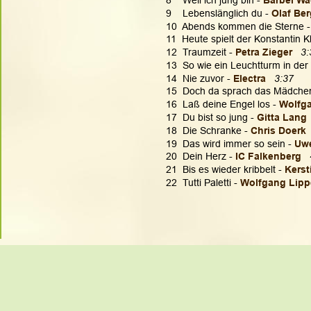
8    Weil ich jung bin - 
Bärbel Wa
9    Lebenslänglich du - 
Olaf Ber
10  Abends kommen die Sterne -
11  Heute spielt der Konstantin Kl
12  Traumzeit - 
Petra Zieger
3:
13  So wie ein Leuchtturm in der 
14  Nie zuvor - 
Electra
3:37
15  Doch da sprach das Mädchen
16  Laß deine Engel los - 
Wolfga
17  Du bist so jung - 
Gitta Lang 
18  Die Schranke - 
Chris Doerk
19  Das wird immer so sein - 
Uwe
20  Dein Herz - 
IC Falkenberg
21  Bis es wieder kribbelt - 
Kerst
22  Tutti Paletti - 
Wolfgang Lippe