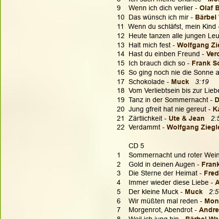
9    Wenn ich dich verlier - 
Olaf B
10  Das wünsch ich mir - 
Bärbel
11  Wenn du schläfst, mein Kind 
12  Heute tanzen alle jungen Leu
13  Halt mich fest - 
Wolfgang Zie
14  Hast du einben Freund - 
Ver
15  Ich brauch dich so - 
Frank S
16  So ging noch nie die Sonne a
17  Schokolade - 
Muck
3:19
18  Vom Verliebtsein bis zur Liebe
19  Tanz in der Sommernacht - 
D
20  Jung gfreit hat nie gereut - 
K
21  Zärtlichkeit - 
Ute & Jean
2:
22  Verdammt - 
Wolfgang Ziegl
      CD 5
1    Sommernacht und roter Wein
2    Gold in deinen Augen - 
Fran
3    Die Sterne der Heimat - 
Fred
4    Immer wieder diese Liebe - 
A
5    Der kleine Muck - 
Muck 
2:5
6    Wir müßten mal reden - 
Moni
7    Morgenrot, Abendrot - 
Andre