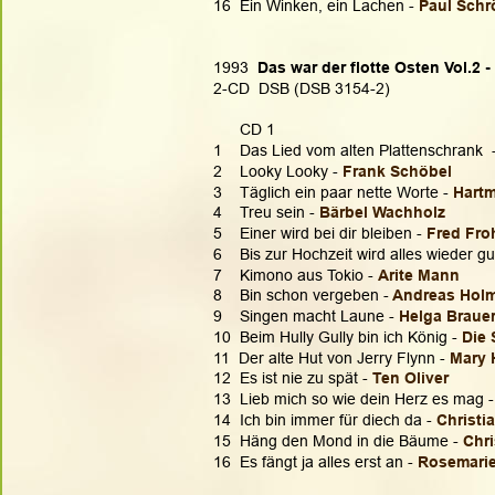
16  Ein Winken, ein Lachen - 
Paul Schr
1993  
Das war der flotte Osten Vol.2 -
2-CD  DSB (DSB 3154-2)
      CD 1
1    Das Lied vom alten Plattenschrank  -
2    Looky Looky - 
Frank Schöbel
3    Täglich ein paar nette Worte - 
Hartm
4    Treu sein - 
Bärbel Wachholz
5    Einer wird bei dir bleiben - 
Fred Fro
6    Bis zur Hochzeit wird alles wieder gut
7    Kimono aus Tokio - 
Arite Mann
8    Bin schon vergeben -
 Andreas Hol
9    Singen macht Laune - 
Helga Braue
10  Beim Hully Gully bin ich König - 
Die 
11  Der alte Hut von Jerry Flynn - 
Mary 
12  Es ist nie zu spät - 
Ten Oliver
13  Lieb mich so wie dein Herz es mag -
14  Ich bin immer für diech da - 
Christi
15  Häng den Mond in die Bäume - 
Chr
16  Es fängt ja alles erst an - 
Rosemari