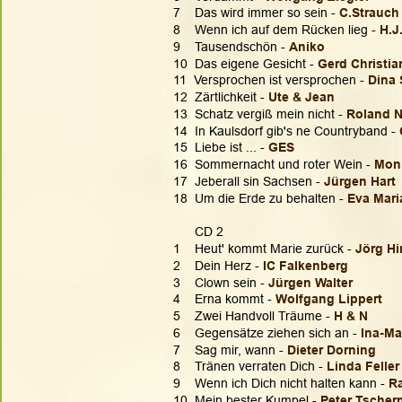
7    Das wird immer so sein - 
C.Strauch
8    Wenn ich auf dem Rücken lieg - 
H.J
9    Tausendschön - 
Aniko
10  Das eigene Gesicht - 
Gerd Christia
11  Versprochen ist versprochen - 
Dina 
12  Zärtlichkeit - 
Ute & Jean
13  Schatz vergiß mein nicht - 
Roland N
14  In Kaulsdorf gib's ne Countryband - 
15  Liebe ist ... - 
GES
16  Sommernacht und roter Wein - 
Moni
17  Jeberall sin Sachsen - 
Jürgen Hart
18  Um die Erde zu behalten - 
Eva Mari
      CD 2
1    Heut' kommt Marie zurück - 
Jörg H
2    Dein Herz - 
IC Falkenberg
3    Clown sein - 
Jürgen Walter
4    Erna kommt - 
Wolfgang Lippert
5    Zwei Handvoll Träume - 
H & N
6    Gegensätze ziehen sich an -
 Ina-Ma
7    Sag mir, wann - 
Dieter Dorning
8    Tränen verraten Dich - 
Linda Feller
9    Wenn ich Dich nicht halten kann - 
Ra
10  Mein bester Kumpel - 
Peter Tscher