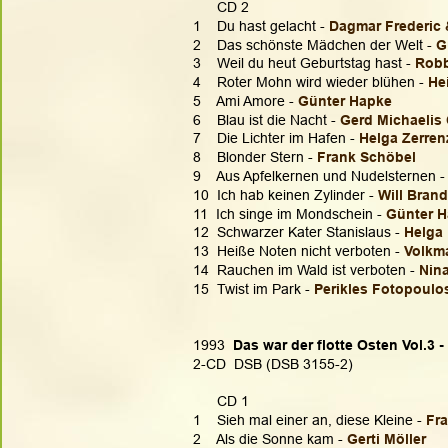
      CD 2
1    Du hast gelacht - 
Dagmar Frederic 
2    Das schönste Mädchen der Welt - 
G
3    Weil du heut Geburtstag hast - 
Robb
4    Roter Mohn wird wieder blühen - 
He
5    Ami Amore - 
Günter Hapke
6    Blau ist die Nacht - 
Gerd Michaelis
7    Die Lichter im Hafen - 
Helga Zerren
8    Blonder Stern - 
Frank Schöbel
9    Aus Apfelkernen und Nudelsternen -
10  Ich hab keinen Zylinder - 
Will Bran
11  Ich singe im Mondschein - 
Günter 
12  Schwarzer Kater Stanislaus - 
Helga 
13  Heiße Noten nicht verboten - 
Volkm
14  Rauchen im Wald ist verboten - 
Nina
15  Twist im Park - 
Perikles Fotopoulo
1993  
Das war der flotte Osten Vol.3 -
2-CD  DSB (DSB 3155-2)
      CD 1
1    Sieh mal einer an, diese Kleine - 
Fr
2    Als die Sonne kam - 
Gerti Möller