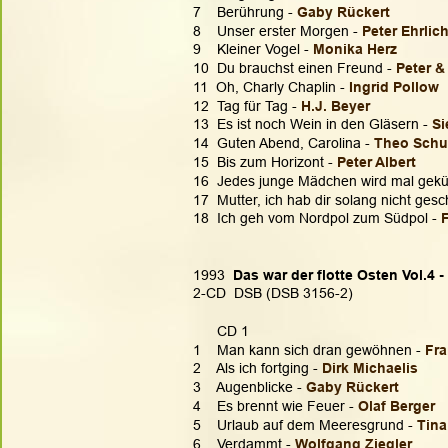
7    Berührung - 
Gaby Rückert
8    Unser erster Morgen - 
Peter Ehrlic
9    Kleiner Vogel - 
Monika Herz
10  Du brauchst einen Freund - 
Peter &
11  Oh, Charly Chaplin - 
Ingrid Pollow
12  Tag für Tag - 
H.J. Beyer
13  Es ist noch Wein in den Gläsern - 
Si
14  Guten Abend, Carolina - 
Theo Sch
15  Bis zum Horizont - 
Peter Albert
16  Jedes junge Mädchen wird mal gekü
17  Mutter, ich hab dir solang nicht gesc
18  Ich geh vom Nordpol zum Südpol - 
1993  
Das war der flotte Osten Vol.4 -
2-CD  DSB (DSB 3156-2)
      CD 1
1    Man kann sich dran gewöhnen - 
Fra
2    Als ich fortging - 
Dirk Michaelis
3    Augenblicke - 
Gaby Rückert
4    Es brennt wie Feuer - 
Olaf Berger
5    Urlaub auf dem Meeresgrund - 
Tina
6    Verdammt - 
Wolfgang Ziegler