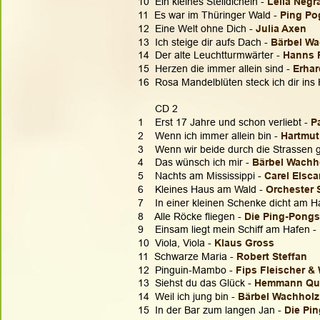
10  Ein kleines Stelldichein - 
Leila Negr
11  Es war im Thüringer Wald - 
Ping Po
12  Eine Welt ohne Dich - 
Julia Axen
13  Ich steige dir aufs Dach - 
Bärbel Wa
14  Der alte Leuchtturmwärter - 
Hanns 
15  Herzen die immer allein sind -
 Erha
16  Rosa Mandelblüten steck ich dir ins 
      CD 2
1    Erst 17 Jahre und schon verliebt - 
P
2    Wenn ich immer allein bin - 
Hartmut
3    Wenn wir beide durch die Strassen 
4    Das wünsch ich mir - 
Bärbel Wachh
5    Nachts am Mississippi - 
Carel Elsc
6    Kleines Haus am Wald - 
Orchester 
7    In einer kleinen Schenke dicht am H
8    Alle Röcke fliegen - 
Die Ping-Pongs
9    Einsam liegt mein Schiff am Hafen -
10  Viola, Viola - 
Klaus Gross
11  Schwarze Maria - 
Robert Steffan
12  Pinguin-Mambo - 
Fips Fleischer &
13  Siehst du das Glück - 
Hemmann Qui
14  Weil ich jung bin - 
Bärbel Wachholz
15  In der Bar zum langen Jan - 
Die Pi