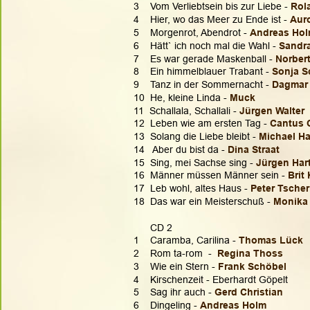
3    Vom Verliebtsein bis zur Liebe - 
Rol
4    Hier, wo das Meer zu Ende ist - 
Aur
5    Morgenrot, Abendrot - 
Andreas Ho
6    Hätt` ich noch mal die Wahl - 
Sandr
7    Es war gerade Maskenball -
 Norber
8    Ein himmelblauer Trabant - 
Sonja S
9    Tanz in der Sommernacht - 
Dagmar 
10  He, kleine Linda - 
Muck
11  Schallala, Schallali - 
Jürgen Walter
12  Leben wie am ersten Tag - 
Cantus 
13  Solang die Liebe bleibt -
 Michael H
14   Aber du bist da - 
Dina Straat
15  Sing, mei Sachse sing - 
Jürgen Har
16  Männer müssen Männer sein - 
Brit
17  Leb wohl, altes Haus - 
Peter Tscher
18  Das war ein Meisterschuß - 
Monika 
      CD 2
1    Caramba, Carilina - 
Thomas Lück
2    Rom ta-rom  -  
Regina Thoss
3    Wie ein Stern - 
Frank Schöbel
4    Kirschenzeit - Eberhardt Göpelt
5    Sag ihr auch - 
Gerd Christian
6    Dingeling - 
Andreas Holm