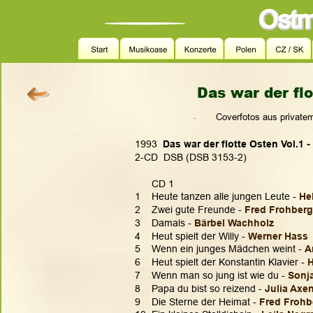
Das war der flo
.
  Coverfotos aus private
1993  
Das war der flotte Osten Vol.1 -
2-CD  DSB (DSB 3153-2)
      CD 1
1    Heute tanzen alle jungen Leute - 
He
2    Zwei gute Freunde - 
Fred Frohberg
3    Damals - 
Bärbel Wachholz
4    Heut spielt der Willy - 
Werner Hass
5    Wenn ein junges Mädchen weint - 
A
6    Heut spielt der Konstantin Klavier - 
H
7    Wenn man so jung ist wie du - 
Sonja
8    Papa du bist so reizend - 
Julia Axe
9    Die Sterne der Heimat -
 Fred Frohb