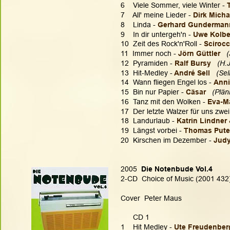
6    Viele Sommer, viele Winter - 
7    All' meine Lieder - 
Dirk Micha
8    Linda - 
Gerhard Gunderman
9    In dir untergeh'n - 
Uwe Kolbe
10  Zeit des Rock'n'Roll - 
Scirocc
11  Immer noch - 
Jörn Güttler
 
12  Pyramiden - 
Ralf Bursy
 (H.
13  Hit-Medley -
 André Sell
  (Sel
14  Wann fliegen Engel los - 
Ann
15  Bin nur Papier - 
Cäsar 
(Plän
16  Tanz mit den Wolken - 
Eva-Ma
17  Der letzte Walzer für uns zwei
18  Landurlaub - 
Katrin Lindner
19  Längst vorbei - 
Thomas Put
20  Kirschen im Dezember - 
Judy
2005  
Die Notenbude Vol.4
2-CD  Choice of Music (2001 432)
Cover  Peter Maus
      CD 1
1    Hit Medley - 
Ute Freudenber