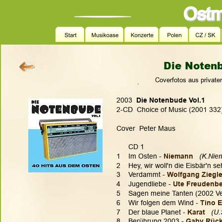
Die Notenb
Coverfotos aus privat
.
2003  
Die Notenbude Vol.1
2-CD  Choice of Music (2001 332)
Cover  Peter Maus
      CD 1
1    Im Osten - 
Niemann
(K.Nie
2    Hey, wir woll'n die Eisbär'n se
3    Verdammt - 
Wolfgang Ziegle
4    Jugendliebe - 
Ute Freudenbe
5    Sagen meine Tanten (2002 Ve
6    Wir folgen dem Wind - 
Tino E
7    Der blaue Planet - 
Karat 
 (U.
8    Berührung 2003 - 
Gaby Rück