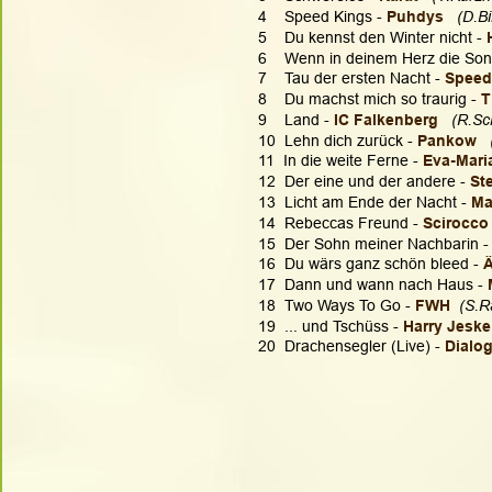
4    Speed Kings - 
Puhdys
(D.Bi
5    Du kennst den Winter nicht - 
6    Wenn in deinem Herz die Son
7    Tau der ersten Nacht - 
Speed
8    Du machst mich so traurig - 
T
9    Land - 
IC Falkenberg
 (R.Sc
10  Lehn dich zurück - 
Pankow
11  In die weite Ferne - 
Eva-Maria
12  Der eine und der andere - 
St
13  Licht am Ende der Nacht - 
Ma
14  Rebeccas Freund - 
Scirocco
15  Der Sohn meiner Nachbarin -
16  Du wärs ganz schön bleed - 
17  Dann und wann nach Haus - 
18  Two Ways To Go - 
FWH
  (S.R
19  ... und Tschüss - 
Harry Jeske
20  Drachensegler (Live) -
 Dialo