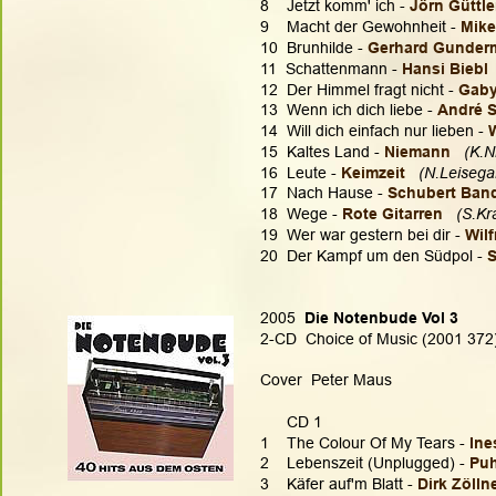
8    Jetzt komm' ich - 
Jörn Güttler
9    Macht der Gewohnheit - 
Mike
10  Brunhilde - 
Gerhard Gunder
11  Schattenmann - 
Hansi Biebl 
12  Der Himmel fragt nicht - 
Gaby
13  Wenn ich dich liebe - 
André S
14  Will dich einfach nur lieben - 
15  Kaltes Land - 
Niemann 
(K.N
16  Leute - 
Keimzeit
 (N.Leisega
17  Nach Hause - 
Schubert Ban
18  Wege - 
Rote Gitarren
 (S.Kr
19  Wer war gestern bei dir - 
Wilf
20  Der Kampf um den Südpol - 
S
2005  
Die Notenbude Vol 3
2-CD  Choice of Music (2001 372)
Cover  Peter Maus
      CD 1
1    The Colour Of My Tears - 
Ine
2    Lebenszeit (Unplugged) - 
Puh
3    Käfer auf'm Blatt - 
Dirk Zölln