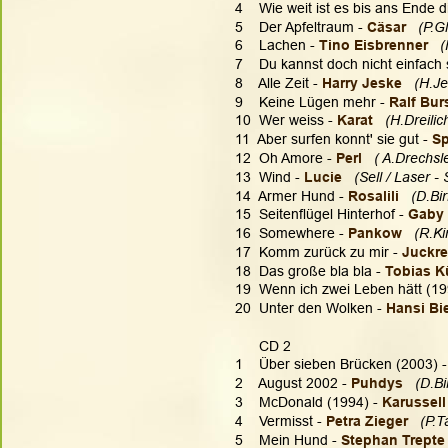
4    Wie weit ist es bis ans Ende d
5    Der Apfeltraum - 
Cäsar 
 (P.G
6    Lachen - 
Tino Eisbrenner
(
7    Du kannst doch nicht einfach 
8    Alle Zeit - 
Harry Jeske
 (H.Je
9    Keine Lügen mehr - 
Ralf Bur
10  Wer weiss - 
Karat 
  (H.Dreilic
11  Aber surfen konnt' sie gut - 
S
12  Oh Amore - 
Perl  
 ( A.Drechsl
13  Wind - 
Lucie  
 (Sell / Laser -
14  Armer Hund -
 Rosalili 
 (D.Bir
15  Seitenflügel Hinterhof - 
Gaby 
16  Somewhere - 
Pankow
  (R.K
17  Komm zurück zu mir -
 Juckre
18  Das große bla bla - 
Tobias K
19  Wenn ich zwei Leben hätt (19
20  Unter den Wolken - 
Hansi Bie
      CD 2
1    Über sieben Brücken (2003) -
2    August 2002 - 
Puhdys 
  (D.Bi
3    McDonald (1994) - 
Karussell 
4    Vermisst - 
Petra Zieger  
(P.T
5    Mein Hund - 
Stephan Trepte