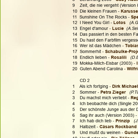
9    Zeit, die nie vergeht (Version 
10  Die kleinen Frauen - 
Karussel
11  Sunshine On The Rocks - 
Sp
12  I Need You Girl - 
Lotos
(A.G
13  Engel d'amour - 
Lucie
  (A.Sel
14  Das passiert in den besten Fa
15  Du hast den Farbfilm vergess
16  Wer ist das Mädchen - 
Tobia
17  Sommerhit - 
Schabulke-Proj
18  Endlich lieben - 
Rosalili
(D.B
19  Mokka-Milch-Eisbar (2003) - 
20  Guten Abend Carolina - 
Wilfr
      CD 2
1    Als ich fortging - 
Dirk Michael
2    Sommer -
 Petra Zieger 
  (P.
3    Du machst mich verliebt - 
Re
4    Ich beobachte dich (Single 20
5    Der schönste Junge aus der D
6    Sag ihr auch (Version 2003) -
7    Ich hab dich lieb - 
Prinzip 
 (
8    Halbzeit - 
Cäsars Rockband 
9    Und mußt du weinen - 
Gunde