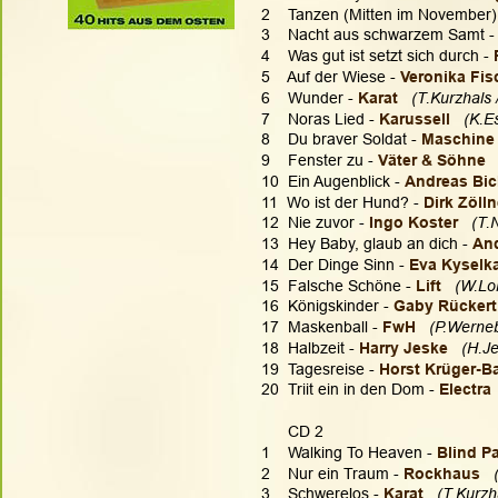
2    Tanzen (Mitten im November) 
3    Nacht aus schwarzem Samt -
4    Was gut ist setzt sich durch - 
5    Auf der Wiese - 
Veronika Fis
6    Wunder - 
Karat 
(T.Kurzhals 
7    Noras Lied - 
Karussell
(K.E
8    Du braver Soldat - 
Maschine
9    Fenster zu - 
Väter & Söhne
10  Ein Augenblick - 
Andreas Bic
11  Wo ist der Hund? - 
Dirk Zöll
12  Nie zuvor -
 Ingo Koster  
(T.
13  Hey Baby, glaub an dich - 
And
14  Der Dinge Sinn - 
Eva Kyselka
15  Falsche Schöne -
 Lift
 (W.Lo
16  Königskinder - 
Gaby Rückert
17  Maskenball - 
FwH  
(P.Werneb
18  Halbzeit - 
Harry Jeske 
  (H.J
19  Tagesreise - 
Horst Krüger-B
20  Triit ein in den Dom - 
Electra
      CD 2
1    Walking To Heaven - 
Blind P
2    Nur ein Traum - 
Rockhaus 
3    Schwerelos - 
Karat
(T.Kurzh