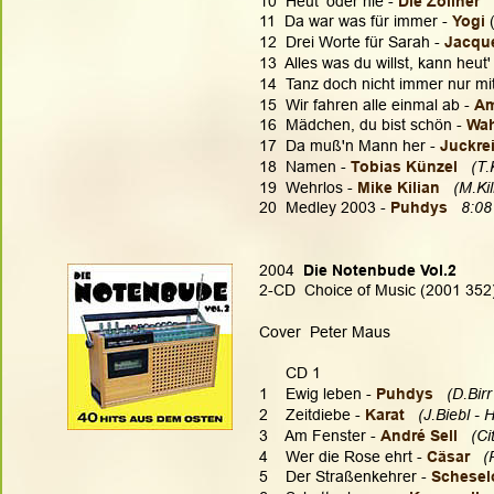
10  Heut' oder nie - 
Die Zöllner
 
11  Da war was für immer -
 Yogi
 
12  Drei Worte für Sarah - 
Jacque
13  Alles was du willst, kann heut
14  Tanz doch nicht immer nur mit
15  Wir fahren alle einmal ab - 
Am
16  Mädchen, du bist schön - 
Wah
17  Da muß'n Mann her - 
Juckrei
18  Namen - 
Tobias Künzel
 (T.
19  Wehrlos - 
Mike Kilian 
(M.Kil
20  Medley 2003 - 
Puhdys 
8:08
2004  
Die Notenbude Vol.2
2-CD  Choice of Music (2001 352)
Cover  Peter Maus
      CD 1
1    Ewig leben - 
Puhdys
(D.Birr
2    Zeitdiebe - 
Karat 
 (J.Biebl - H
3    Am Fenster - 
André Sell  
(Ci
4    Wer die Rose ehrt -
 Cäsar 
 (
5    Der Straßenkehrer - 
Schesel