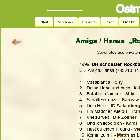
Amiga / Hansa  „Ro
.
Coverfotos aus private
1996  
Die schönsten Rockbal
CD  Amiga/Hansa (743213 37
1    Casablanca - 
City
2    Deine Liebe und mein Lied
3    Bataillon d'amour - 
Silly
4    Schattenkreuze - 
Karussel
5    Dein Herz - 
IC Falkenber
6    Ein Mädchen wie du - 
Tran
7    Viel zu weit - 
Die Zöllner
8    Und ich liebe dich - 
Karat
9    Hast du einen Freund - 
Ve
10  Komm zu mir -
Matthias 