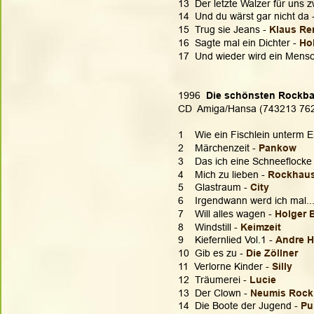
13  Der letzte Walzer für uns z
14  Und du wärst gar nicht da -
15  Trug sie Jeans - 
Klaus Re
16  Sagte mal ein Dichter - 
Ho
17  Und wieder wird ein Mensc
1996  
Die schönsten Rockbal
CD  Amiga/Hansa (743213 76
1    Wie ein Fischlein unterm Ei
2    Märchenzeit - 
Pankow
3    Das ich eine Schneeflocke 
4    Mich zu lieben - 
Rockhau
5    Glastraum - 
City
6    Irgendwann werd ich mal...
7    Will alles wagen - 
Holger 
8    Windstill - 
Keimzeit
9    Kiefernlied Vol.1 - 
Andre H
10  Gib es zu - 
Die Zöllner 
11  Verlorne Kinder - 
Silly
12  Träumerei - 
Lucie
13  Der Clown - 
Neumis Rock
14  Die Boote der Jugend - 
Pu