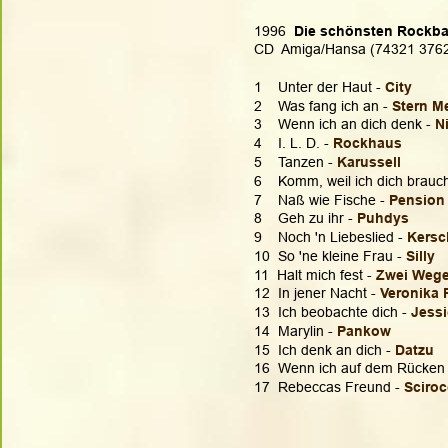
1996  
Die schönsten Rockbal
CD  Amiga/Hansa (74321 376
1    Unter der Haut - 
City
2    Was fang ich an - 
Stern M
3    Wenn ich an dich denk - 
N
4    I. L. D. - 
Rockhaus
5    Tanzen - 
Karussell
6    Komm, weil ich dich brauch
7    Naß wie Fische - 
Pension
8    Geh zu ihr - 
Puhdys
9    Noch 'n Liebeslied - 
Kersc
10  So 'ne kleine Frau - 
Silly
11  Halt mich fest - 
Zwei Weg
12  In jener Nacht - 
Veronika 
13  Ich beobachte dich - 
Jess
14  Marylin -
 Pankow
15  Ich denk an dich - 
Datzu
16  Wenn ich auf dem Rücken l
17  Rebeccas Freund - 
Sciro