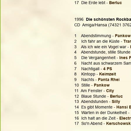
17  Die Erde lebt -
 Berluc
1996  
Die schönsten Rockbal
CD  Amiga/Hansa (74321 376
1    Abendstimmung - 
Pankow
2    Ich fahr an die Küste - 
Tra
3    Als ich wie ein Vogel war - 
4    Abendstunde, stille Stunde 
5    Die Vergangenheit - 
Ines 
6    Nacht aus schwarzem Samt
7    Nachtigall - 
4 PS
8    Kintopp - 
Keimzeit
9    Nachts - 
Panta Rhei
10  Stille - 
Pankow
11  Am Fenster - 
City
12  Blaue Stunde - 
Berluc
13  Abendstunden - 
Silly
14  Es gibt Momente - 
Hansi 
15  Warten in der Dunkelheit - 
16  Ich halt an die Zeit - 
Elect
17  So'n Abend - 
Kerschowsk