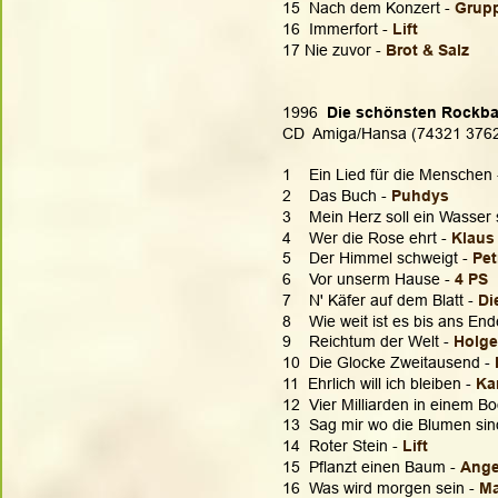
15  Nach dem Konzert - 
Grupp
16  Immerfort - 
Lift
17 Nie zuvor - 
Brot & Salz
1996  
Die schönsten Rockbal
CD  Amiga/Hansa (74321 376
1    Ein Lied für die Menschen 
2    Das Buch - 
Puhdys
3    Mein Herz soll ein Wasser 
4    Wer die Rose ehrt - 
Klaus
5    Der Himmel schweigt - 
Pet
6    Vor unserm Hause - 
4 PS
7    N' Käfer auf dem Blatt - 
Di
8    Wie weit ist es bis ans End
9    Reichtum der Welt -
 Holge
10  Die Glocke Zweitausend - 
11  Ehrlich will ich bleiben -
 Ka
12  Vier Milliarden in einem Bo
13  Sag mir wo die Blumen sind
14  Roter Stein - 
Lift 
15  Pflanzt einen Baum - 
Ange
16  Was wird morgen sein - 
M