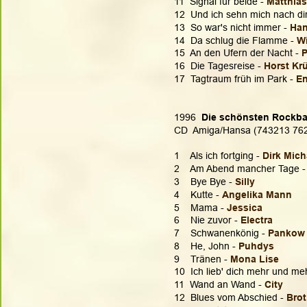
11  Signal für beide - 
Matthias
12  Und ich sehn mich nach dir
13  So war's nicht immer - 
Han
14  Da schlug die Flamme - 
Wi
15  An den Ufern der Nacht - 
16  Die Tagesreise - 
Horst Kr
17  Tagtraum früh im Park -
 E
1996  
Die schönsten Rockbal
CD  Amiga/Hansa (743213 76
1    Als ich fortging - 
Dirk Mich
2    Am Abend mancher Tage -
3    Bye Bye - 
Silly
4    Kutte - 
Angelika Mann
5    Mama - 
Jessica
6    Nie zuvor - 
Electra
7    Schwanenkönig - 
Pankow
8    He, John - 
Puhdys
9    Tränen - 
Mona Lise
10  Ich lieb' dich mehr und meh
11  Wand an Wand -
 City
12  Blues vom Abschied - 
Brot