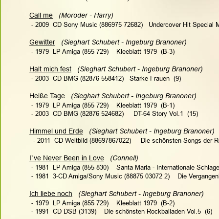
Call me
 (Moroder - Harry)   
 - 2009  CD Sony Music (886975 72682)   Undercover Hit Special M
Gewitter
  (Sieghart Schubert - Ingeburg Branoner)  
 - 1979  LP Amiga (855 729)    Kleeblatt 1979  (B-3)
Halt mich fest
 (Sieghart Schubert - Ingeburg Branoner)   
 - 2003  CD BMG (82876 558412)   Starke Frauen  (9)
Heiße Tage
(Sieghart Schubert - Ingeburg Branoner)   
 - 1979  LP Amiga (855 729)    Kleeblatt 1979  (B-1)
 - 2003  CD BMG (82876 524682)     DT-64 Story Vol.1  (15)
Himmel und Erde
(Sieghart Schubert - Ingeburg Branoner)  
  - 2011  CD Weltbild (88697867022)     Die schönsten Songs der 
I`ve Never Been in Love
 (Connell)  
 - 1981  LP Amiga (855 830)    Santa Maria - Internationale Schlage
 - 1981  3-CD Amiga/Sony Music (88875 03072 2)    Die Vergangenhe
Ich liebe noch
 (Sieghart Schubert - Ingeburg Branoner)   
 - 1979  LP Amiga (855 729)    Kleeblatt 1979  (B-2)
 - 1991  CD DSB (3139)    Die schönsten Rockballaden Vol.5  (6)