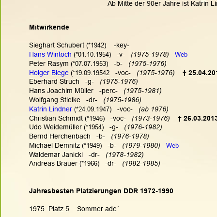
Ab Mitte der 90er Jahre ist Katrin Li
Mitwirkende
Sieghart Schubert 
(*1942)
    -key-
Hans Wintoch
(*01.10.1954)
   -v-   
(1975-1978)   
Web
Peter Rasym 
(*07.07.1953)
   -b-  
 (1975-1976)
Holger Biege
(*19.09.19542
   -voc-   
(1975-1976) 
† 25.04.201
Eberhard Struch   -g-   
(1975-1976)
Hans Joachim Müller   -perc-  
 (1975-1981)
Wolfgang Stielke   -dr-   
(1975-1986)
Katrin Lindner
(*24.09.1947)
   -voc- 
  (ab 1976)
Christian Schmidt 
(*1946)
   -voc-   
(1973-1976) 
† 26.03.201
Udo Weidemüller 
(*1954)
   -g-   
(1976-1982)
Bernd Herchenbach   -b-   
(1976-1978)
Michael Demnitz 
(*1949)
   -b-   
(1979-1980)
Web
Waldemar Janicki   -dr-   
(1978-1982)
Andreas Brauer 
(*1966)
   -dr-   
(1982-1985)
Jahresbesten Platzierungen DDR 1972-1990
1975  Platz 5    Sommer ade´