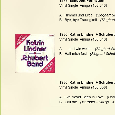
1978
  Schubert Formation
Vinyl Single  Amiga (456 343)
A   Himmel und Erde   
(Sieghart S
B   Bye, bye Traurigkeit   
(Sieghar
1980
  Katrin Lindner + Schuber
Vinyl Single  Amiga (456 343)
A   ... und wie weiter 
  (Sieghart S
B   Halt mich fest  
 (Sieghart Schu
1980
  Katrin Lindner + Schuber
Vinyl Single  Amiga (456 356)
A   I`ve Never Been in Love   
(Conn
B   Call me   
(Moroder - Harry)   3