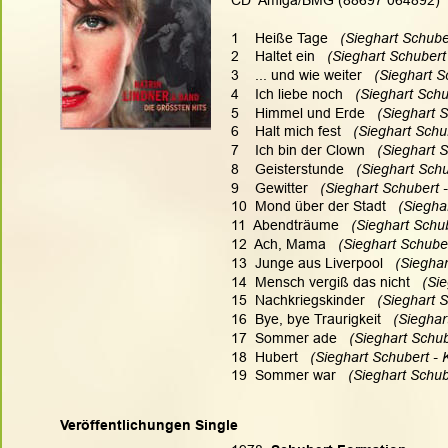
CD  Amiga/BMG (88697 064892)  
1    Heiße Tage
   (Sieghart Schube
2    Haltet ein   
(Sieghart Schubert
3    ... und wie weiter 
  (Sieghart 
4    Ich liebe noch   
(Sieghart Schu
5    Himmel und Erde   
(Sieghart 
6    Halt mich fest  
 (Sieghart Schu
7    Ich bin der Clown
   (Sieghart 
8    Geisterstunde 
  (Sieghart Sch
9    Gewitter   
(Sieghart Schubert 
10  Mond über der Stadt
   (Siegh
11  Abendträume  
 (Sieghart Schu
12  Ach, Mama   
(Sieghart Schuber
13  Junge aus Liverpool  
 (Siegha
14  Mensch vergiß das nicht   
(Sie
15  Nachkriegskinder  
 (Sieghart 
16  Bye, bye Traurigkeit   
(Sieghar
17  Sommer ade  
 (Sieghart Schub
18  Hubert  
 (Sieghart Schubert - K
19  Sommer war   
(Sieghart Schub
Veröffentlichungen Single