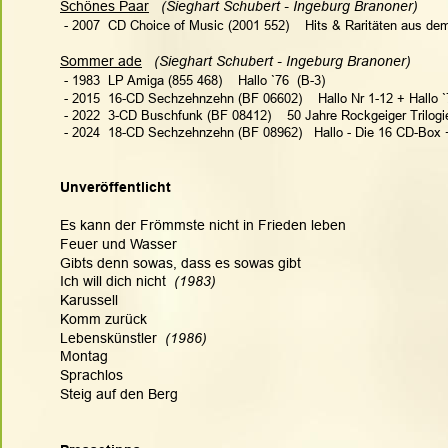
Schönes Paar
 (Sieghart Schubert - Ingeburg Branoner)  
 - 2007  CD Choice of Music (2001 552)    Hits & Raritäten aus de
Sommer ade
(Sieghart Schubert - Ingeburg Branoner)  
 - 1983  LP Amiga (855 468)    Hallo `76  (B-3)
 - 2015  16-CD Sechzehnzehn (BF 06602)    Hallo Nr 1-12 + Hallo `
 - 2022  3-CD Buschfunk (BF 08412)    50 Jahre Rockgeiger Trilogi
 - 2024  18-CD Sechzehnzehn (BF 08962)   Hallo - Die 16 CD-Box
Unveröffentlicht
Es kann der Frömmste nicht in Frieden leben
Feuer und Wasser
Gibts denn sowas, dass es sowas gibt
Ich will dich nicht 
 (1983)
Karussell
Komm zurück
Lebenskünstler 
 (1986)
Montag
Sprachlos
Steig auf den Berg