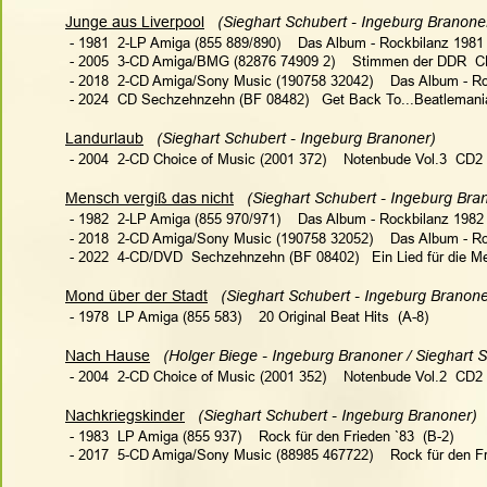
Junge aus Liverpool
 (Sieghart Schubert - Ingeburg Branoner
 - 1981  2-LP Amiga (855 889/890)    Das Album - Rockbilanz 1981 
 - 2005  3-CD Amiga/BMG (82876 74909 2)    Stimmen der DDR  C
 - 2018  2-CD Amiga/Sony Music (190758 32042)    Das Album - Ro
 - 
2024  CD Sechzehnzehn (BF 08482)   Get Back To...Beatlemania
Landurlaub
 (Sieghart Schubert - Ingeburg Branoner)  
 - 2004  2-CD Choice of Music (2001 372)    Notenbude Vol.3  CD2 
Mensch vergiß das nicht
(Sieghart Schubert - Ingeburg Bran
 - 1982  2-LP Amiga (855 970/971)    Das Album - Rockbilanz 1982 
 - 2018  2-CD Amiga/Sony Music (190758 32052)    Das Album - Ro
 - 2022  4-CD/DVD  Sechzehnzehn (BF 08402)   Ein Lied für die 
Mond über der Stadt
(Sieghart Schubert - Ingeburg Branoner
 - 1978  LP Amiga (855 583)    20 Original Beat Hits  (A-8)
Nach Hause
(Holger Biege - Ingeburg Branoner / Sieghart S
 - 2004  2-CD Choice of Music (2001 352)    Notenbude Vol.2  CD2 
Nachkriegskinder
 (Sieghart Schubert - Ingeburg Branoner)  
 - 1983  LP Amiga (855 937)    Rock für den Frieden `83  (B-2)
 - 2017  5-CD Amiga/Sony Music (88985 467722)    Rock für den Fr