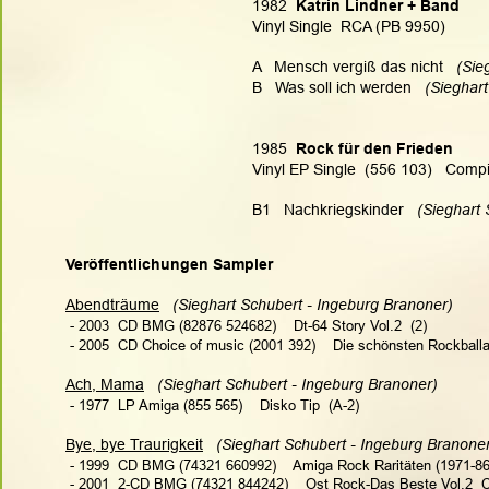
1982
  Katrin Lindner + Band
Vinyl Single  RCA (PB 9950)
A   Mensch vergiß das nicht   
(Sie
B   Was soll ich werden  
 (Sieghar
1985
  Rock für den Frieden
Vinyl EP Single  (556 103)   Compi
B1   Nachkriegskinder  
 (Sieghart
Veröffentlichungen Sampler
Abendträume
 (Sieghart Schubert - Ingeburg Branoner)   
 - 2003  CD BMG (82876 524682)    Dt-64 Story Vol.2  (2)
 - 2005  CD Choice of music (2001 392)    Die schönsten Rockballa
Ach, Mama
(Sieghart Schubert - Ingeburg Branoner)  
 - 1977  LP Amiga (855 565)    Disko Tip  (A-2)
Bye, bye Traurigkeit
(Sieghart Schubert - Ingeburg Branoner)
 - 1999  CD BMG (74321 660992)    Amiga Rock Raritäten (1971-86)
 - 2001  2-CD BMG (74321 844242)    Ost Rock-Das Beste Vol.2  