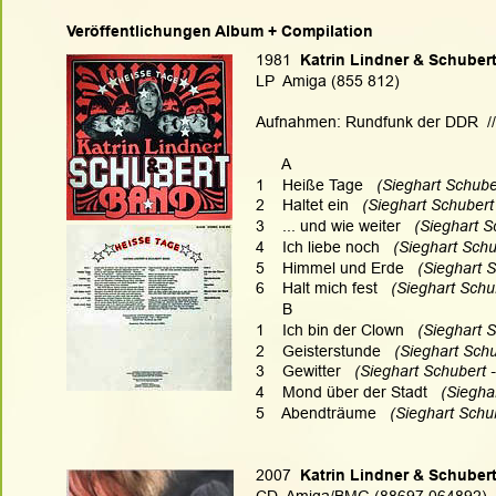
Veröffentlichungen Album + Compilation
1981
  Katrin Lindner & Schuber
LP  Amiga (855 812)
Aufnahmen: Rundfunk der DDR  //  
      A
1    Heiße Tage   
(Sieghart Schube
2    Haltet ein   
(Sieghart Schubert
3    ... und wie weiter   
(Sieghart S
4    Ich liebe noch   
(Sieghart Schu
5    Himmel und Erde  
 (Sieghart 
6    Halt mich fest  
 (Sieghart Schu
      B
1    Ich bin der Clown   
(Sieghart 
2    Geisterstunde
   (Sieghart Sch
3    Gewitter   
(Sieghart Schubert 
4    Mond über der Stadt 
  (Siegha
5    Abendträume  
 (Sieghart Schu
2007
  Katrin Lindner & Schuber