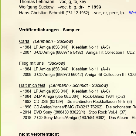
Thomas Lehmann   -voc, g, tb, key-
Wolfgang Suckow    -voc, b, g, dr-   
† 1993
Hans-Christian Schmidt 
(*31.12.1952)
   -voc, dr, perc, tp-   
We
Veröffentlichungen - Sampler
Carla
(Lehmann - Suckow)    
 - 1984  LP Amiga (856 044)   Kleeblatt No 11  (A-5)
 - 2007  3-CD Amiga (8869716 5492)   Amiga Hit Collection I  CD2 
Flieg mit uns
 (Suckow)    
 - 1984  LP Amiga (856 044)   Kleeblatt No 11  (A-4)
 - 2008  3-CD Amiga (886973 66042)  Amiga Hit Collection III  CD3
Halt mich fest
(Lehmann / Schmidt - Suckow) 
 - 1984  LP Amiga (856 044)   Kleeblatt No 11  (A-6)
 - 1984  2-LP Amiga (856 083/084)   Rock-Bilanz 1984  (C-2)
 - 1992  CD DSB (03139)   Die schönsten Rockballaden Nr.5  (8)
 - 1996  CD Amiga/Hansa/BMG (743213 76262)   Die schönsten Roc
 - 2014  DVD Sony ((888430 83029/4)   Stop Rock Vol.4  (37)
 - 2018  2-CD Sony Music/Amiga (1907584 9392)   Das Album - Ro
Pr
nicht veröffentlicht