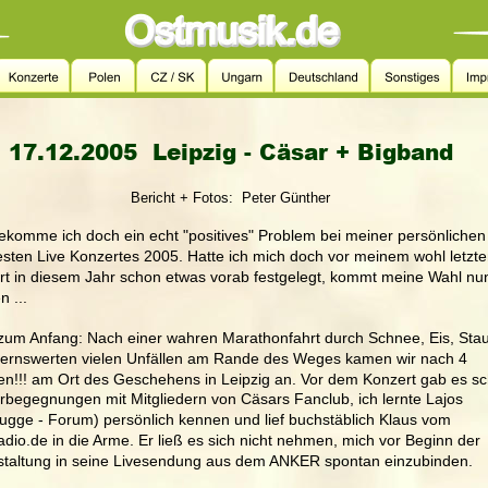
17.12.2005  Leipzig - Cäsar + Bigband
       Bericht + Fotos:  Peter Günther
komme ich doch ein echt "positives" Problem bei meiner persönlichen
sten Live Konzertes 2005. Hatte ich mich doch vor meinem wohl letzte
t in diesem Jahr schon etwas vorab festgelegt, kommt meine Wahl nun
 ...
zum Anfang: Nach einer wahren Marathonfahrt durch Schnee, Eis, Sta
ernswerten vielen Unfällen am Rande des Weges kamen wir nach 4 
en!!! am Ort des Geschehens in Leipzig an. Vor dem Konzert gab es s
begegnungen mit Mitgliedern von Cäsars Fanclub, ich lernte Lajos 
gge - Forum) persönlich kennen und lief buchstäblich Klaus vom 
dio.de in die Arme. Er ließ es sich nicht nehmen, mich vor Beginn der 
staltung in seine Livesendung aus dem ANKER spontan einzubinden.