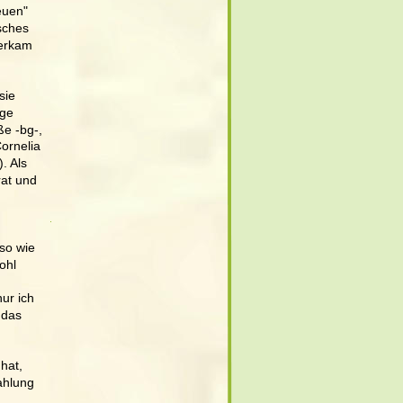
euen" 
sches 
erkam 
sie 
ge 
e -bg-, 
ornelia 
. Als 
at und 
so wie 
ohl 
ur ich 
 das 
hat, 
ahlung 