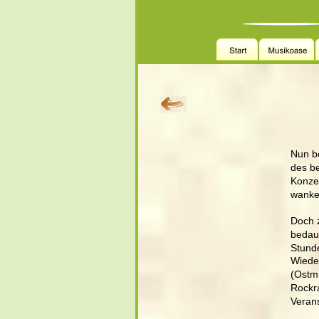
Nun be
des be
Konzer
wanken
Doch 
bedau
Stund
Wieder
(Ostmu
Rockra
Veran