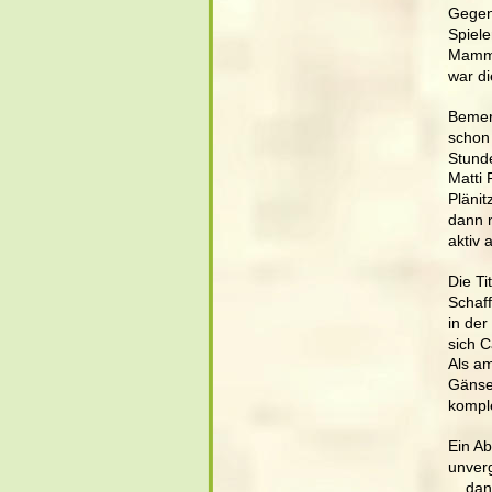
Gegen 
Spiele
Mammu
war di
Bemerk
schon
Stund
Matti 
Plänit
dann n
aktiv 
Die Ti
Schaff
in de
sich C
Als am
Gänseh
komple
Ein Ab
unverg
... da