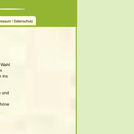
 Wahl 
n 
 ins 
u und 
chöne 