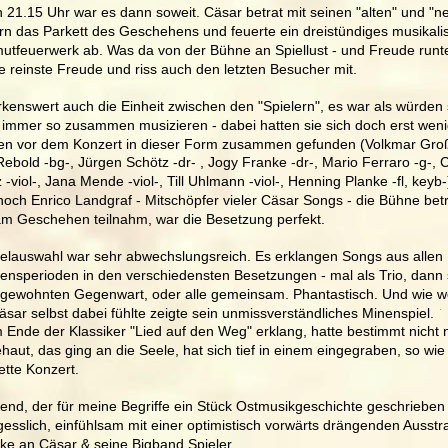
21.15 Uhr war es dann soweit. Cäsar betrat mit seinen "alten" und "n
rn das Parkett des Geschehens und feuerte ein dreistündiges musikali
tfeuerwerk ab. Was da von der Bühne an Spiellust - und Freude runt
e reinste Freude und riss auch den letzten Besucher mit. 
enswert auch die Einheit zwischen den "Spielern", es war als würden 
 immer so zusammen musizieren - dabei hatten sie sich doch erst weni
en vor dem Konzert in dieser Form zusammen gefunden (Volkmar Groß
Rebold -bg-, Jürgen Schötz -dr- , Jogy Franke -dr-, Mario Ferraro -g-, C
z -viol-, Jana Mende -viol-, Till Uhlmann -viol-, Henning Planke -fl, keyb-)
och Enrico Landgraf - Mitschöpfer vieler Cäsar Songs - die Bühne betr
am Geschehen teilnahm, war die Besetzung perfekt.
telauswahl war sehr abwechslungsreich. Es erklangen Songs aus allen 
ensperioden in den verschiedensten Besetzungen - mal als Trio, dann 
r gewohnten Gegenwart, oder alle gemeinsam. Phantastisch. Und wie w
äsar selbst dabei fühlte zeigte sein unmissverständliches Minenspiel.
 Ende der Klassiker "Lied auf den Weg" erklang, hatte bestimmt nicht n
aut, das ging an die Seele, hat sich tief in einem eingegraben, so wie
tte Konzert.
end, der für meine Begriffe ein Stück Ostmusikgeschichte geschrieben 
esslich, einfühlsam mit einer optimistisch vorwärts drängenden Ausstr
nke an Cäsar & seine Bigband Spieler.