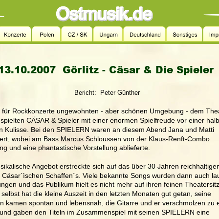
13.10.2007  Görlitz - Cäsar & Die Spieler
Bericht:  Peter Günther
er für Rockkonzerte ungewohnten - aber schönen Umgebung - dem Thea
, spielten CÄSAR & Spieler mit einer enormen Spielfreude vor einer halb
en Kulisse. Bei den SPIELERN waren an diesem Abend Jana und Matti 
dert, wobei am Bass Marcus Schloussen von der Klaus-Renft-Combo 
ng und eine phantastische Vorstellung ablieferte.
ikalische Angebot erstreckte sich auf das über 30 Jahren reichhaltige
Cäsar`ìschen Schaffen`s. Viele bekannte Songs wurden dann auch lau
ngen und das Publikum hielt es nicht mehr auf ihren feinen Theatersitz
elbst hat die kleine Auszeit in den letzten Monaten gut getan, seine 
 kamen spontan und lebensnah, die Gitarre und er verschmolzen zu e
 und gaben den Titeln im Zusammenspiel mit seinen SPIELERN eine 