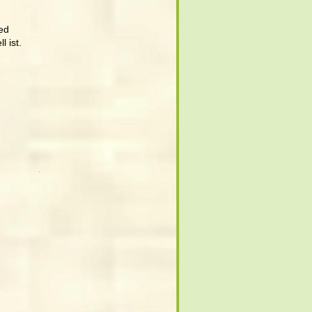
ed 
 ist.