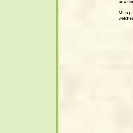
unwider
Mein pe
welches