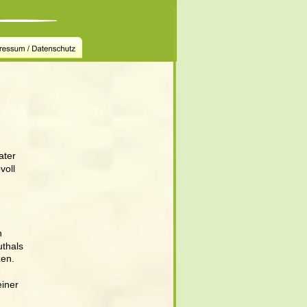
ter 
voll 
n 
thals 
en. 
iner 