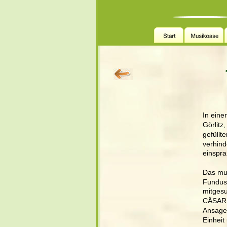
In ein
Görlitz
gefüllt
verhin
einspra
Das mus
Fundus 
mitgesu
CÄSAR s
Ansagen
Einheit