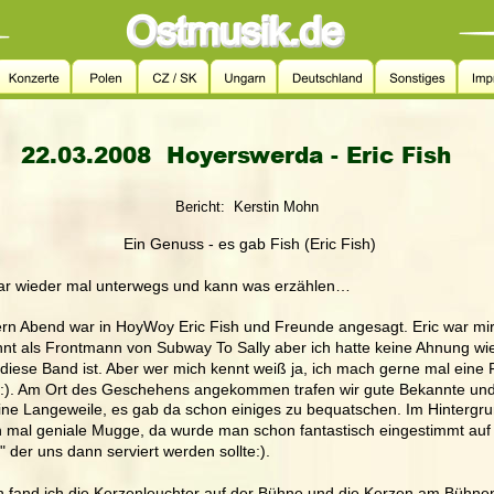
22.03.2008  Hoyerswerda - Eric Fish
Bericht:  Kerstin Mohn
                               Ein Genuss - es gab Fish (Eric Fish)
ar wieder mal unterwegs und kann was erzählen…
rn Abend war in HoyWoy Eric Fish und Freunde angesagt. Eric war mir
nt als Frontmann von Subway To Sally aber ich hatte keine Ahnung wie
diese Band ist. Aber wer mich kennt weiß ja, ich mach gerne mal eine F
:). Am Ort des Geschehens angekommen trafen wir gute Bekannte und
ine Langeweile, es gab da schon einiges zu bequatschen. Im Hintergrun
 mal geniale Mugge, da wurde man schon fantastisch eingestimmt auf
h" der uns dann serviert werden sollte:). 
 fand ich die Kerzenleuchter auf der Bühne und die Kerzen am Bühne