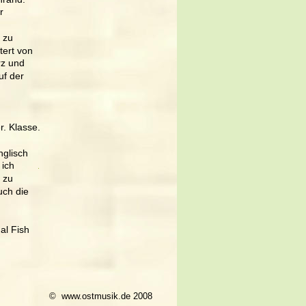
r 
 zu 
ert von 
rz und 
uf der 
. Klasse. 
glisch 
ich 
 zu 
uch die 
al Fish 
©  www.ostmusik.de 2008