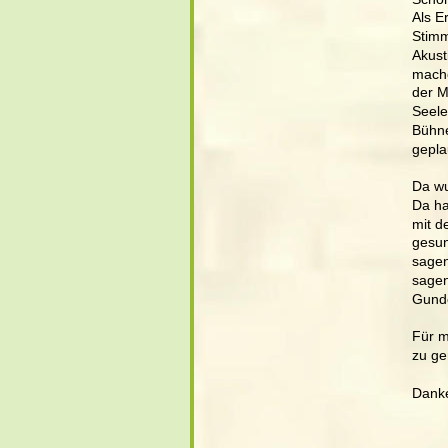
Als E
Stimm
Akust
mache
der M
Seele
Bühne
gepla
Da wu
Da ha
mit d
gesun
sagen
sagen
Gund
Für m
zu ge
Danke