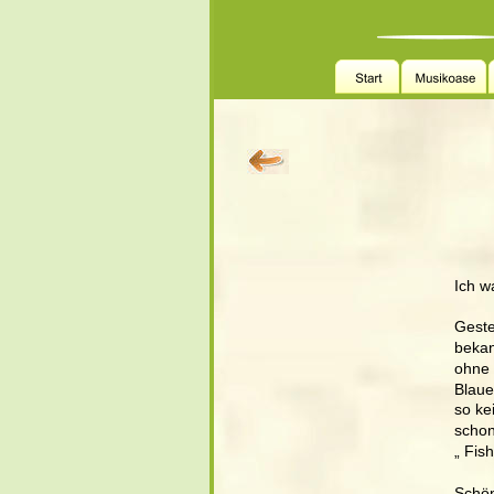
      
Ich w
Geste
bekan
ohne 
Blaue
so ke
schon
„ Fis
Schön