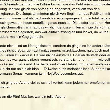
ric & Friends dann auf die Bühne kamen war das Publikum schon beste
ung. Ich war gleich von Anfang an begeistert, vor allem von den 
ikgitarren. Die Jungs animierten gleich von Beginn an das Publikum mit
n und immer mal als Backrundchor einzuspringen. Ich bin total begeist
usik gewesen, heute natürlich genau noch so. Die Lieder berühren He
 gleichermaßen, ich hab das wirklich genossen. Herrlich wie die Fünf a
 zusammen agierten, das war einfach zwanglos und locker, da wurde 
udert, mal ein Gag gemacht. 
rde nicht Lied an Lied geklatscht, sondern da ging eins ins andere über
t es richtig Spaß gemacht mitzusingen, mitzuklatschen, naja auch mal 
en Füßen zu wackeln. Da war nix gekünsteltes. Egal ob deutsch oder en
gen es war ganz einfach romantisch, verständlich und - mmhh wie soll 
 - für mich befreiend. Die Texte sind voller Gefühl und haben auch was
, nicht nur so’n blah blah ... Teilweise auch melancholisch. Super toll a
ermann Songs, kommen ja in HoyWoy besonders gut.
ich ging der Abend viel zu schnell vorbei, kann jedem nur empfehlen m
nießen.
 an die Fünf Musiker, war ein toller Abend.