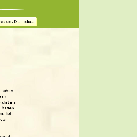
 schon 
 er 
ahrt ins 
 hatten 
d lief 
 den
nrand. 