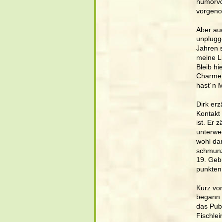
humorvol
vorgeno
Aber auc
unplugge
Jahren s
meine L
Bleib hi
Charme 
hast´n 
Dirk erz
Kontakt
ist. Er 
unterwe
wohl dar
schmunz
19. Gebu
punkten
Kurz vo
begann 
das Pub
Fischlei