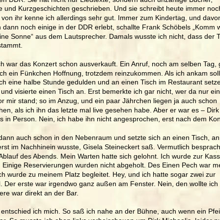
e und Kurzgeschichten geschrieben. Und sie schreibt heute immer noc
 von ihr kenne ich allerdings sehr gut. Immer zum Kindertag, und davo
h dann noch einige in der DDR erlebt, schallte Frank Schöbels „Komm w
ine Sonne“ aus dem Lautsprecher. Damals wusste ich nicht, dass der T
 stammt.
ch war das Konzert schon ausverkauft. Ein Anruf, noch am selben Tag, 
och ein Fünkchen Hoffnung, trotzdem reinzukommen. Als ich ankam sollt
ch eine halbe Stunde gedulden und an einen Tisch im Restaurant setze
 und visierte einen Tisch an. Erst bemerkte ich gar nicht, wer da nur ein
r mir stand; so im Anzug, und ein paar Jährchen liegen ja auch schon 
en, als ich ihn das letzte mal live gesehen habe. Aber er war es – Dirk
s in Person. Nein, ich habe ihn nicht angesprochen, erst nach dem Kon
 dann auch schon in den Nebenraum und setzte sich an einen Tisch, an
erst im Nachhinein wusste, Gisela Steineckert saß. Vermutlich besprac
Ablauf des Abends. Mein Warten hatte sich gelohnt. Ich wurde zur Kass
. Einige Reservierungen wurden nicht abgeholt. Des Einen Pech war me
ch wurde zu meinem Platz begleitet. Hey, und ich hatte sogar zwei zur 
 Der erste war irgendwo ganz außen am Fenster. Nein, den wollte ich n
re war direkt an der Bar.
entschied ich mich. So saß ich nahe an der Bühne, auch wenn ein Pfei