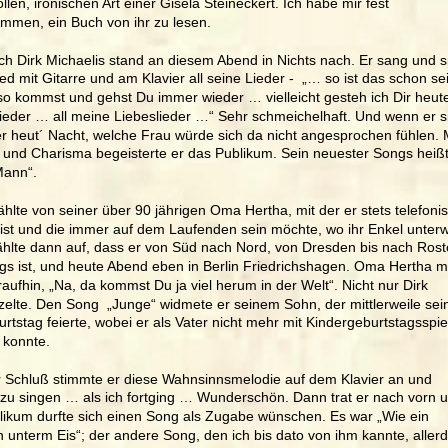
len, ironischen Art einer Gisela Steineckert. Ich habe mir fest 
mmen, ein Buch von ihr zu lesen. 
h Dirk Michaelis stand an diesem Abend in Nichts nach. Er sang und sp
d mit Gitarre und am Klavier all seine Lieder -  „… so ist das schon sei
o kommst und gehst Du immer wieder … vielleicht gesteh ich Dir heute 
ieder … all meine Liebeslieder …“ Sehr schmeichelhaft. Und wenn er si
er heut´ Nacht, welche Frau würde sich da nicht angesprochen fühlen. M
und Charisma begeisterte er das Publikum. Sein neuester Songs heißt
Mann“.
ählte von seiner über 90 jährigen Oma Hertha, mit der er stets telefonis
 ist und die immer auf dem Laufenden sein möchte, wo ihr Enkel unter
zählte dann auf, dass er von Süd nach Nord, von Dresden bis nach Rost
gs ist, und heute Abend eben in Berlin Friedrichshagen. Oma Hertha m
aufhin, „Na, da kommst Du ja viel herum in der Welt“. Nicht nur Dirk 
elte. Den Song  „Junge“ widmete er seinem Sohn, der mittlerweile sei
rtstag feierte, wobei er als Vater nicht mehr mit Kindergeburtstagsspie
 konnte. 
r Schluß stimmte er diese Wahnsinnsmelodie auf dem Klavier an und 
zu singen … als ich fortging … Wunderschön. Dann trat er nach vorn u
likum durfte sich einen Song als Zugabe wünschen. Es war „Wie ein 
n unterm Eis“; der andere Song, den ich bis dato von ihm kannte, allerd