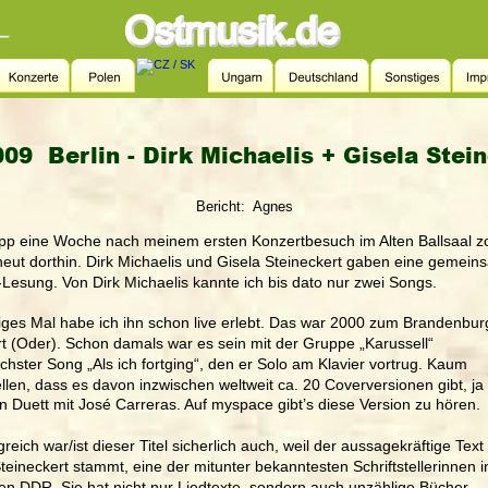
09  Berlin - Dirk Michaelis + Gisela Stei
Bericht:  Agnes
pp eine Woche nach meinem ersten Konzertbesuch im Alten Ballsaal z
neut dorthin. Dirk Michaelis und Gisela Steineckert gaben eine gemein
Lesung. Von Dirk Michaelis kannte ich bis dato nur zwei Songs. 
iges Mal habe ich ihn schon live erlebt. Das war 2000 zum Brandenburg
t (Oder). Schon damals war es sein mit der Gruppe „Karussell“ 
ichster Song „Als ich fortging“, den er Solo am Klavier vortrug. Kaum 
llen, dass es davon inzwischen weltweit ca. 20 Coverversionen gibt, ja 
n Duett mit José Carreras. Auf myspace gibt’s diese Version zu hören. 
greich war/ist dieser Titel sicherlich auch, weil der aussagekräftige Text
teineckert stammt, eine der mitunter bekanntesten Schriftstellerinnen i
en DDR. Sie hat nicht nur Liedtexte, sondern auch unzählige Bücher, 