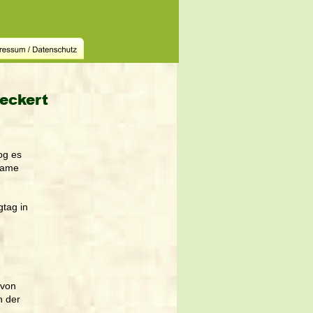
neckert
og es 
same 
tag in 
 von 
n der 