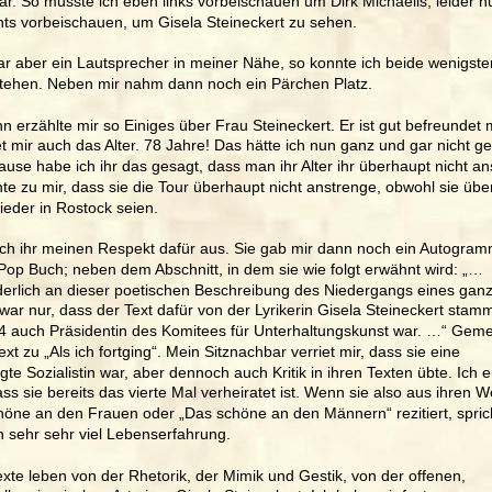
. So musste ich eben links vorbeischauen um Dirk Michaelis, leider nur
hts vorbeischauen, um Gisela Steineckert zu sehen. 
ar aber ein Lautsprecher in meiner Nähe, so konnte ich beide wenigste
stehen. Neben mir nahm dann noch ein Pärchen Platz. 
 erzählte mir so Einiges über Frau Steineckert. Er ist gut befreundet mi
et mir auch das Alter. 78 Jahre! Das hätte ich nun ganz und gar nicht ge
ause habe ich ihr das gesagt, dass man ihr Alter ihr überhaupt nicht an
te zu mir, dass sie die Tour überhaupt nicht anstrenge, obwohl sie üb
eder in Rostock seien. 
ach ihr meinen Respekt dafür aus. Sie gab mir dann noch ein Autogra
Pop Buch; neben dem Abschnitt, in dem sie wie folgt erwähnt wird: „… 
erlich an dieser poetischen Beschreibung des Niedergangs eines gan
ar nur, dass der Text dafür von der Lyrikerin Gisela Steineckert stamm
84 auch Präsidentin des Komitees für Unterhaltungskunst war. …“ Geme
Text zu „Als ich fortging“. Mein Sitznachbar verriet mir, dass sie eine 
te Sozialistin war, aber dennoch auch Kritik in ihren Texten übte. Ich e
ss sie bereits das vierte Mal verheiratet ist. Wenn sie also aus ihren 
höne an den Frauen oder „Das schöne an den Männern“ rezitiert, spric
 sehr sehr viel Lebenserfahrung.  
xte leben von der Rhetorik, der Mimik und Gestik, von der offenen, 