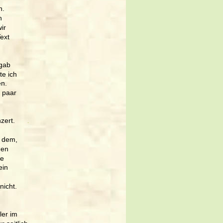
h.
n 
ir 
ext 
gab 
e ich 
n. 
 paar 
 
zert. 
 dem, 
hen 
e 
in 
icht. 
ler im 