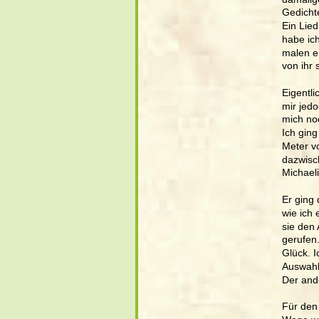
Gedicht
Ein Lied
habe ic
malen e
von ihr
Eigentli
mir jed
mich no
Ich ging
Meter vo
dazwisch
Michaeli
Er ging
wie ich 
sie den 
gerufen
Glück. I
Auswahl.
Der ande
Für den 