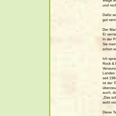
Wege war
und rec
Dafür w
gut ver
Der Mann
Er verri
In der P
Sie mein
schon wi
Ich spr
Rock & 
Verwund
Landes w
seit 19
ist der 
überzeug
auch, da
„Das sc
wohl von
Diese Te