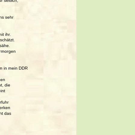
 seitlich, 
ns sehr 
t ihr. 
schätzt. 
sähe. 
ermorgen 
mm in mein DDR 
zen 
t, die 
int 
rfuhr 
Werken 
ht das 