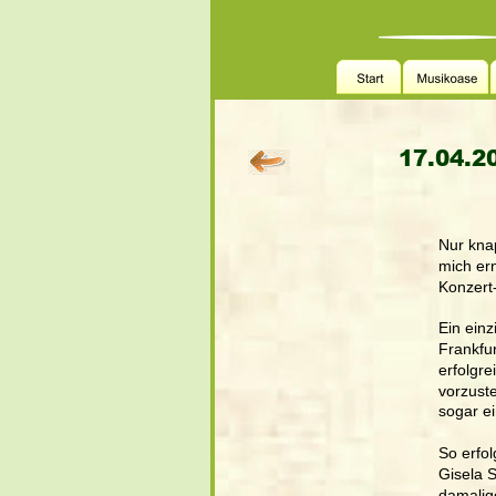
17.04.20
Nur kna
mich er
Konzert-
Ein einz
Frankfur
erfolgre
vorzuste
sogar ei
So erfol
Gisela S
damalig