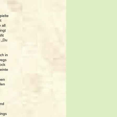
ielte 
t 
all 
ngt 
it 
 „Du 
ch in 
wegs 
ock 
einte 
nen 
len 
nd 
ings 