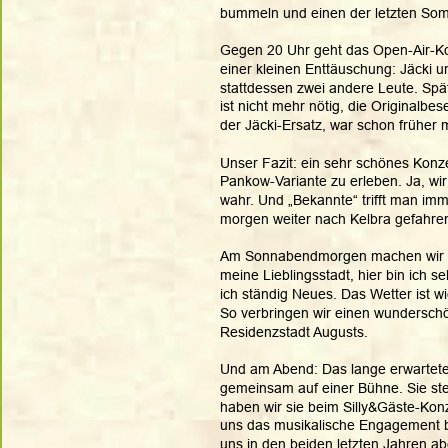
bummeln und einen der letzten So
Gegen 20 Uhr geht das Open-Air-Kon
einer kleinen Enttäuschung: Jäcki un
stattdessen zwei andere Leute. Später
ist nicht mehr nötig, die Originalbe
der Jäcki-Ersatz, war schon früher 
Unser Fazit: ein sehr schönes Konze
Pankow-Variante zu erleben. Ja, wi
wahr. Und „Bekannte“ trifft man imm
morgen weiter nach Kelbra gefahren s
Am Sonnabendmorgen machen wir un
meine Lieblingsstadt, hier bin ich s
ich ständig Neues. Das Wetter ist w
So verbringen wir einen wundersch
Residenzstadt Augusts.
Und am Abend: Das lange erwartete
gemeinsam auf einer Bühne. Sie ste
haben wir sie beim Silly&Gäste-Konze
uns das musikalische Engagement be
uns in den beiden letzten Jahren abe