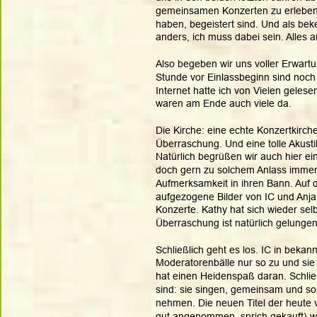
gemeinsamen Konzerten zu erleben. 
haben, begeistert sind. Und als bek
anders, ich muss dabei sein. Alles a
Also begeben wir uns voller Erwart
Stunde vor Einlassbeginn sind noch
Internet hatte ich von Vielen gelese
waren am Ende auch viele da. 
Die Kirche: eine echte Konzertkirche
Überraschung. Und eine tolle Akusti
Natürlich begrüßen wir auch hier ein
doch gern zu solchem Anlass immer 
Aufmerksamkeit in ihren Bann. Auf 
aufgezogene Bilder von IC und Anja
Konzerte. Kathy hat sich wieder sel
Überraschung ist natürlich gelungen
Schließlich geht es los. IC in bekann
Moderatorenbälle nur so zu und sie 
hat einen Heidenspaß daran. Schließl
sind: sie singen, gemeinsam und sol
nehmen. Die neuen Titel der heute 
gut angenommen, sprich gekauft) wec