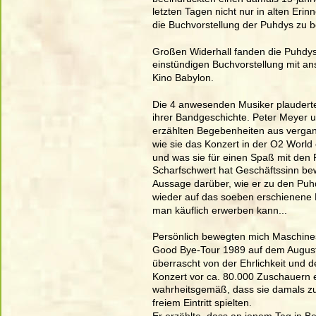
letzten Tagen nicht nur in alten Er
die Buchvorstellung der Puhdys zu 
Großen Widerhall fanden die Puhdys
einstündigen Buchvorstellung mit a
Kino Babylon. 
Die 4 anwesenden Musiker plaudert
ihrer Bandgeschichte. Peter Meyer 
erzählten Begebenheiten aus vergan
wie sie das Konzert in der O2 World
und was sie für einen Spaß mit den 
Scharfschwert hat Geschäftssinn bew
Aussage darüber, wie er zu den Puh
wieder auf das soeben erschienene B
man käuflich erwerben kann... 
Persönlich bewegten mich Maschines
Good Bye-Tour 1989 auf dem August-
überrascht von der Ehrlichkeit und d
Konzert vor ca. 80.000 Zuschauern erz
wahrheitsgemäß, dass sie damals zu e
freiem Eintritt spielten. 
Er erzählte, dass an jenem Tag in B