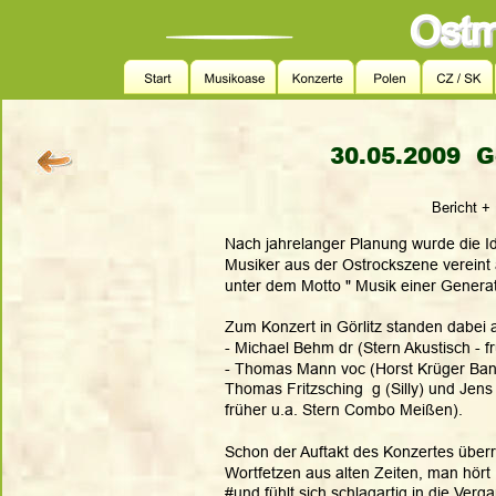
30.05.2009  G
Bericht +
Nach jahrelanger Planung wurde die I
Musiker aus der Ostrockszene vereint 
unter dem Motto " Musik einer Generat
Zum Konzert in Görlitz standen dabei 
- Michael Behm dr (Stern Akustisch - 
- Thomas Mann voc (Horst Krüger Band
Thomas Fritzsching  g (Silly) und Jens 
früher u.a. Stern Combo Meißen).
Schon der Auftakt des Konzertes überr
Wortfetzen aus alten Zeiten, man hö
#und fühlt sich schlagartig in die Ver