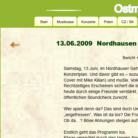
13.06.2009  Nordhausen -
              Berich
Samstag, 13.Juni, im Nordhäuser Gehe
Konzertplan. Und davor gibt es – so
Cover mit Mike Kilian) und muSix. Vo
Rechtzeitiges Erscheinen sichert die
heute durch einige Freunde verstärkt,
öffentlichen Soundcheck zurecht.  
Wer spielt denn da? Das sind doch Uwe
„angefressen“. Was ist da los? Die Fra
Ob da…? Böse Ahnungen steigen auf.
Endlich geht das Programm los. 
Etwas verspätet durch den langen S