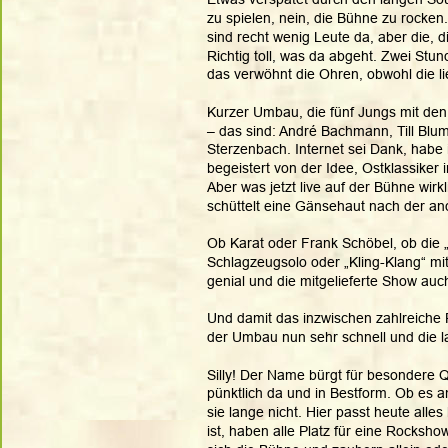
zu spielen, nein, die Bühne zu rocken
sind recht wenig Leute da, aber die, di
Richtig toll, was da abgeht. Zwei Stund
das verwöhnt die Ohren, obwohl die li
Kurzer Umbau, die fünf Jungs mit de
– das sind: André Bachmann, Till Blume
Sterzenbach. Internet sei Dank, habe 
begeistert von der Idee, Ostklassiker 
Aber was jetzt live auf der Bühne wirkl
schüttelt eine Gänsehaut nach der an
Ob Karat oder Frank Schöbel, ob die
Schlagzeugsolo oder „Kling-Klang“ mit 
genial und die mitgelieferte Show auc
Und damit das inzwischen zahlreiche 
der Umbau nun sehr schnell und die l
Silly! Der Name bürgt für besondere Qua
pünktlich da und in Bestform. Ob es a
sie lange nicht. Hier passt heute alles
ist, haben alle Platz für eine Rocksho