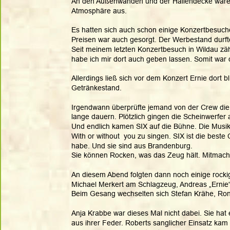
An den Außenwänden und der Hallendecke waren 
Atmosphäre aus. 
Es hatten sich auch schon einige Konzertbesuch
Preisen war auch gesorgt. Der Werbestand durfte
Seit meinem letzten Konzertbesuch in Wildau zä
habe ich mir dort auch geben lassen. Somit war 
Allerdings ließ sich vor dem Konzert Ernie dort
Getränkestand.  
Irgendwann überprüfte jemand von der Crew die I
lange dauern. Plötzlich gingen die Scheinwerfer a
Und endlich kamen SIX auf die Bühne. Die Musik 
With or without  you zu singen. SIX ist die beste
habe. Und sie sind aus Brandenburg. 
Sie können Rocken, was das Zeug hält. Mitmachen
An diesem Abend folgten dann noch einige rock
Michael Merkert am Schlagzeug, Andreas „Ernie
Beim Gesang wechselten sich Stefan Krähe, Ron
Anja Krabbe war dieses Mal nicht dabei. Sie ha
aus ihrer Feder. Roberts sanglicher Einsatz kam 