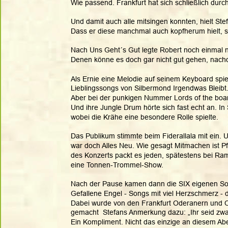
Wie passend. Frankfurt hat sich schließlich du
Und damit auch alle mitsingen konnten, hielt Stef
Dass er diese manchmal auch kopfherum hielt, st
Nach Uns Geht´s Gut legte Robert noch einmal 
Denen könne es doch gar nicht gut gehen, nachd
Als Ernie eine Melodie auf seinem Keyboard spie
Lieblingssongs von Silbermond Irgendwas Bleibt
Aber bei der punkigen Nummer Lords of the boards
Und ihre Jungle Drum hörte sich fast echt an. I
wobei die Krähe eine besondere Rolle spielte. 
Das Publikum stimmte beim Fiderallala mit ein. 
war doch Alles Neu. Wie gesagt Mitmachen ist Pfl
des Konzerts packt es jeden, spätestens bei Ram
eine Tonnen-Trommel-Show.  
Nach der Pause kamen dann die SIX eigenen Song
Gefallene Engel - Songs mit viel Herzschmerz - 
Dabei wurde von den Frankfurt Oderanern und 
gemacht  Stefans Anmerkung dazu: „Ihr seid zwar 
Ein Kompliment. Nicht das einzige an diesem Ab