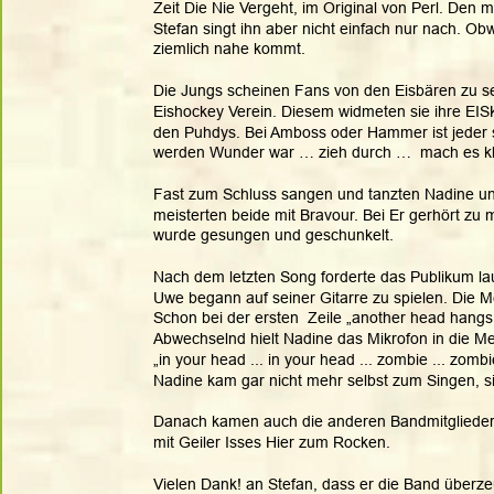
Zeit Die Nie Vergeht, im Original von Perl. Den m
Stefan singt ihn aber nicht einfach nur nach. Ob
ziemlich nahe kommt.  
Die Jungs scheinen Fans von den Eisbären zu sei
Eishockey Verein. Diesem widmeten sie ihre EIS
den Puhdys. Bei Amboss oder Hammer ist jeder 
werden Wunder war … zieh durch …  mach es kla
Fast zum Schluss sangen und tanzten Nadine und 
meisterten beide mit Bravour. Bei Er gerhört zu
wurde gesungen und geschunkelt. 
Nach dem letzten Song forderte das Publikum la
Uwe begann auf seiner Gitarre zu spielen. Die M
Schon bei der ersten  Zeile „another head hangs l
Abwechselnd hielt Nadine das Mikrofon in die Me
„in your head ... in your head ... zombie ... zombie
Nadine kam gar nicht mehr selbst zum Singen, s
Danach kamen auch die anderen Bandmitglieder 
mit Geiler Isses Hier zum Rocken. 
Vielen Dank! an Stefan, dass er die Band überze