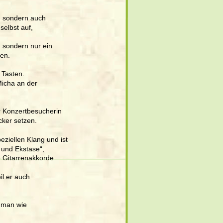
, sondern auch 
selbst auf, 
 sondern nur ein 
ten.
 Tasten. 
Micha an der 
r Konzertbesucherin 
cker setzen. 
eziellen Klang und ist 
und Ekstase“, 
e Gitarrenakkorde 
l er auch 
t man wie 