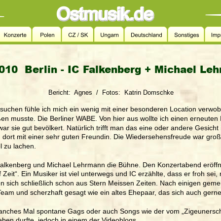
010  Berlin - IC Falkenberg + Michael Le
Bericht:  Agnes  /  Fotos:  Katrin Domschke
chen fühle ich mich ein wenig mit einer besonderen Location verwobe
ßen musste. Die Berliner WABE. Von hier aus wollte ich einen erneuten 
 sie gut bevölkert. Natürlich trifft man das eine oder andere Gesicht
 dort mit einer sehr guten Freundin. Die Wiedersehensfreude war groß
 zu lachen. 
Falkenberg und Michael Lehrmann die Bühne. Den Konzertabend eröffn
Zeit“. Ein Musiker ist viel unterwegs und IC erzählte, dass er froh sei,
nen sich schließlich schon aus Stern Meissen Zeiten. Nach einigen ge
 Team und scherzhaft gesagt wie ein altes Ehepaar, das sich auch gern
nches Mal spontane Gags oder auch Songs wie der vom „Zigeunerschn
rleben durfte, jedoch in einem der Videoblogs.