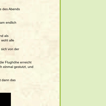
fe des Abends 
kam endlich 
d als 
wohl alle 
 sich von der 
die Flughöhe erreicht 
 einmal gestutzt, und 
t dann das 