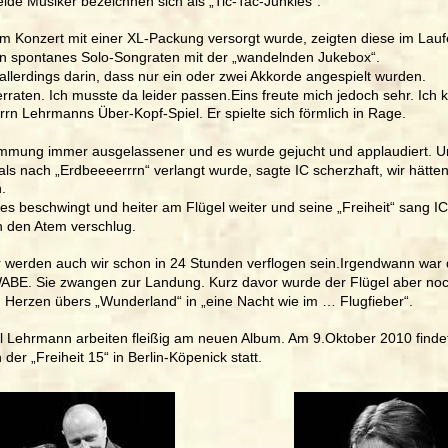
ide Musiker bezeichnen sich als „Tic-Tac-Junkies“.
 Konzert mit einer XL-Packung versorgt wurde, zeigten diese im Lau
in spontanes Solo-Songraten mit der „wandelnden Jukebox“. 
allerdings darin, dass nur ein oder zwei Akkorde angespielt wurden.
raten. Ich musste da leider passen.Eins freute mich jedoch sehr. Ich 
rn Lehrmanns Über-Kopf-Spiel. Er spielte sich förmlich in Rage. 
immung immer ausgelassener und es wurde gejucht und applaudiert. Un
s nach „Erdbeeeerrrn“ verlangt wurde, sagte IC scherzhaft, wir hätten 
.
es beschwingt und heiter am Flügel weiter und seine „Freiheit“ sang IC
h den Atem verschlug. 
er werden auch wir schon in 24 Stunden verflogen sein.Irgendwann war 
WABE. Sie zwangen zur Landung. Kurz davor wurde der Flügel aber noch
 Herzen übers „Wunderland“ in „eine Nacht wie im … Flugfieber“.
l Lehrmann arbeiten fleißig am neuen Album. Am 9.Oktober 2010 finde
der „Freiheit 15“ in Berlin-Köpenick statt.