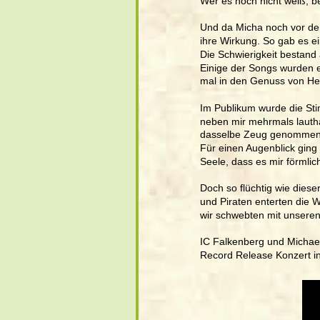
Wer es noch nicht weiß, be
Und da Micha noch vor dem
ihre Wirkung. So gab es e
Die Schwierigkeit bestand 
Einige der Songs wurden er
mal in den Genuss von Her
Im Publikum wurde die St
neben mir mehrmals lauthal
dasselbe Zeug genommen
Für einen Augenblick ging 
Seele, dass es mir förmlic
Doch so flüchtig wie dies
und Piraten enterten die 
wir schwebten mit unseren
IC Falkenberg und Michae
Record Release Konzert in 