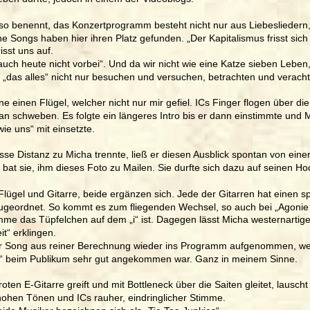
o benennt, das Konzertprogramm besteht nicht nur aus Liebesliedern
che Songs haben hier ihren Platz gefunden. „Der Kapitalismus frisst sich 
isst uns auf.  
uch heute nicht vorbei“. Und da wir nicht wie eine Katze sieben Leben,
r „das alles“ nicht nur besuchen und versuchen, betrachten und verach
 einen Flügel, welcher nicht nur mir gefiel. ICs Finger flogen über die
an schweben. Es folgte ein längeres Intro bis er dann einstimmte und 
wie uns“ mit einsetzte.
sse Distanz zu Micha trennte, ließ er diesen Ausblick spontan von eine
d bat sie, ihm dieses Foto zu Mailen. Sie durfte sich dazu auf seinen Ho
lügel und Gitarre, beide ergänzen sich. Jede der Gitarren hat einen sp
geordnet. So kommt es zum fliegenden Wechsel, so auch bei „Agonie 
mme das Tüpfelchen auf dem „i“ ist. Dagegen lässt Micha westernartig
t“ erklingen. 
r Song aus reiner Berechnung wieder ins Programm aufgenommen, wei
ch“ beim Publikum sehr gut angekommen war. Ganz in meinem Sinne. 
en E-Gitarre greift und mit Bottleneck über die Saiten gleitet, lausch
ohen Tönen und ICs rauher, eindringlicher Stimme.