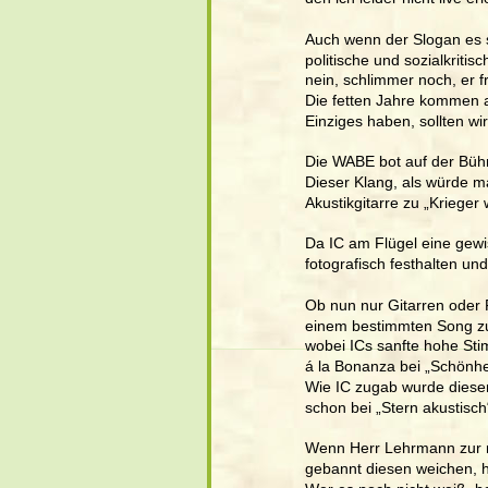
Auch wenn der Slogan es s
politische und sozialkritis
nein, schlimmer noch, er fr
Die fetten Jahre kommen a
Einziges haben, sollten wi
Die WABE bot auf der Bühne
Dieser Klang, als würde m
Akustikgitarre zu „Krieger 
Da IC am Flügel eine gewi
fotografisch festhalten un
Ob nun nur Gitarren oder F
einem bestimmten Song zu
wobei ICs sanfte hohe Sti
á la Bonanza bei „Schönhei
Wie IC zugab wurde diese
schon bei „Stern akustis
Wenn Herr Lehrmann zur rot
gebannt diesen weichen, h