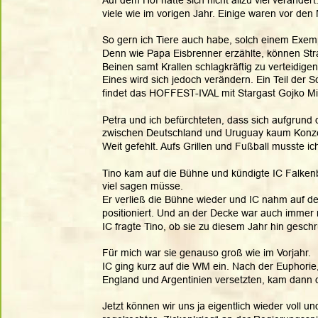
viele wie im vorigen Jahr. Einige waren vor de
So gern ich Tiere auch habe, solch einem Exempl
Denn wie Papa Eisbrenner erzählte, können Str
Beinen samt Krallen schlagkräftig zu verteidigen
Eines wird sich jedoch verändern. Ein Teil der 
findet das HOFFEST-IVAL mit Stargast Gojko Miti
Petra und ich befürchteten, dass sich aufgrund
zwischen Deutschland und Uruguay kaum Konzert
Weit gefehlt. Aufs Grillen und Fußball musste ic
Tino kam auf die Bühne und kündigte IC Falkenb
viel sagen müsse. 
Er verließ die Bühne wieder und IC nahm auf dem
positioniert. Und an der Decke war auch immer 
IC fragte Tino, ob sie zu diesem Jahr hin geschru
Für mich war sie genauso groß wie im Vorjahr.
IC ging kurz auf die WM ein. Nach der Euphorie
England und Argentinien versetzten, kam dann 
Jetzt können wir uns ja eigentlich wieder voll un