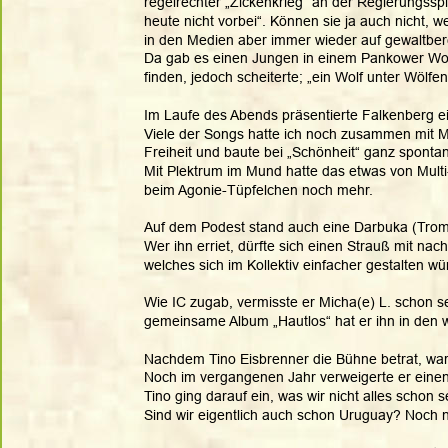
regelrechter „Zickenkrieg“ an der Regierungssp
heute nicht vorbei“. Können sie ja auch nicht, w
in den Medien aber immer wieder auf gewaltbere
Da gab es einen Jungen in einem Pankower Wohnp
finden, jedoch scheiterte; „ein Wolf unter Wölf
Im Laufe des Abends präsentierte Falkenberg ei
Viele der Songs hatte ich noch zusammen mit Mi
Freiheit und baute bei „Schönheit“ ganz spontan
Mit Plektrum im Mund hatte das etwas von Multi
beim Agonie-Tüpfelchen noch mehr.  
Auf dem Podest stand auch eine Darbuka (Trom
Wer ihn erriet, dürfte sich einen Strauß mit na
welches sich im Kollektiv einfacher gestalten wür
Wie IC zugab, vermisste er Micha(e) L. schon s
gemeinsame Album „Hautlos“ hat er ihn in den w
Nachdem Tino Eisbrenner die Bühne betrat, war 
Noch im vergangenen Jahr verweigerte er einen
Tino ging darauf ein, was wir nicht alles schon 
Sind wir eigentlich auch schon Uruguay? Noch ni