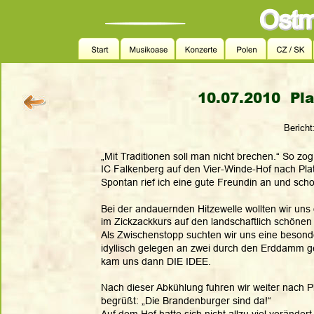
10.07.2010  Pla
Bericht
„Mit Traditionen soll man nicht brechen.“ So zog
IC Falkenberg auf den Vier-Winde-Hof nach Pla
Spontan rief ich eine gute Freundin an und sch
Bei der andauernden Hitzewelle wollten wir uns
im Zickzackkurs auf den landschaftlich schön
Als Zwischenstopp suchten wir uns eine besonder
idyllisch gelegen an zwei durch den Erddamm g
kam uns dann DIE IDEE.
Nach dieser Abkühlung fuhren wir weiter nach 
begrüßt: „Die Brandenburger sind da!“
Auf dem Hof hatte sich nicht allzu viel veränder