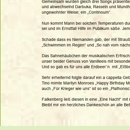
Gemeinsam wurden gleich drei Songs präsentiert: 
und abwechselnd Darbuka, Rasseln und Mundha
ungewohnter Weise; ein „Continoum“. 
Nun kommt Mann bei solchen Temperaturen durch
sei und im Ernstfall Hilfe im Publikum säße. Jema
Schade dass es Niemanden gab, der mit Strauße
„Schwimmen im Regen“ und „So nah vom nächste
Das Sahnehäubchen der musikalischen Erfrischun
unser beider Genuss von Vanilleeis mit besonde
Und so gab es für uns alle Erdbeer´n  mit „EIS
Sehr erheiternd folgte darauf ein a cappella G
Tino mimte Marilyn Monroes „Happy Birthday Mr. 
auch „Für Krieger wie uns“ ist so ein „Plathoni
Falkenberg ließ diesen in eine „Eine Nacht“ mi
Bleibt mir ein herzliches Dankeschön an alle Bet