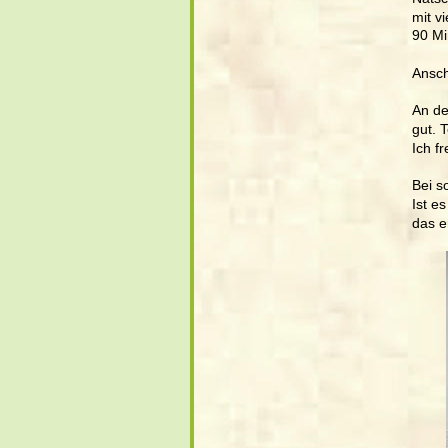
mit v
90 Mi
Ansch
An de
gut. 
Ich f
Bei s
Ist e
das e