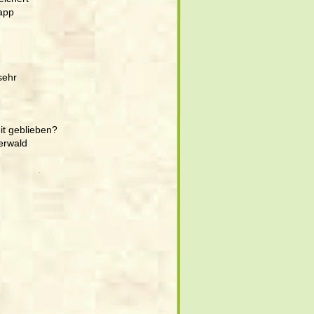
app 
sehr 
 
it geblieben? 
erwald 