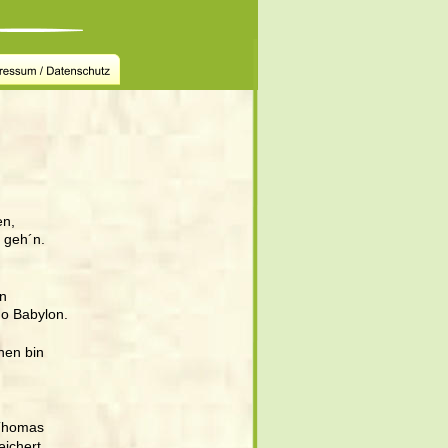
n, 
 geh´n.
n 
no Babylon. 
hen bin 
 Thomas 
eichert 