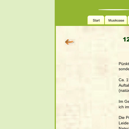
12
Pünkt
sonde
Ca. 1
Aufta
(natü
Im Ge
ich i
Die P
Leide
Natsc