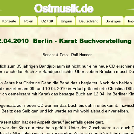
.04.2010  Berlin - Karat Buchvorstellung
Bericht & Foto:  Ralf Hander
lich zum 35 jährigen Bandjubiläum ist nicht nur eine neue CD erschiene
rn auch das Buch zur Bandgeschichte: Über sieben Brücken musst Du
½ Jahre hat Christine Dähn die Band dazu begleitet. Nach den beiden 
ktkonzerten am 09. und 10.04 2010 in Erfurt präsentierte Christina Däh
rlich gemeinsam mit Karat) das besagte Buch am 12.04. im Berliner Ki
gensatz zur neuen CD war mir das Buch bis dahin unbekannt. Inzwisc
m Besitz des Selbigen und ich werde es mir wohl alsbald einverleiben. 
räsentation hat den Appetit darauf jedenfalls gesteigert. 
r war das Kino nur etwa halb gefüllt. Unter den Zuschauern u.a. auch
hinski. Was folgte war eine kurzweilige Zeitreise durch 35 Jahre, anger