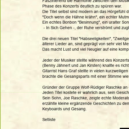
Faszinierend die Harmonie zwischen den Musike
Phase des Konzerts deutlich zu spüren war.
Die Titel selbst sind modern an das Hörgefühl 
"Doch wenn die Hähne krähn", ein echter Mutmac
Ein echtes Bonbon "Besinnung", ein uralter Song
 - In Sich Gehen -, der Ruhe verströmt und zugl
Die drei neuen Titel "Habseeligkeiten", "Zweitge
älterer Lieder an, sind geprägt von sehr viel M
Das macht Lust und viel Neugier auf eine kompl
Jeder der Musiker stellte während des Konzert
(Benny Jähnert und Jan Kirsten) knallte es rich
Gitarrist Hans Graf stellte in vielen kurzweilige
brachte die Gesangsparts mit einer Stimme wie i
Gründer der Gruppe Wolf-Rüdiger Raschke an d
Jeden Titel kostete er wahrlich aus, sein Gesic
Sein Sohn, Joe Raschke, zeigte echte Moderato
erzählte kleine ergänzende Geschichten zu den
Keyboards und Gesang.
Setliste