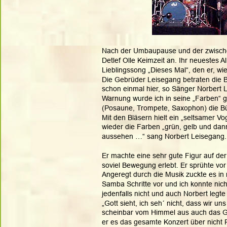
Nach der Umbaupause und der zwischen
Detlef Olle Keimzeit an. Ihr neuestes 
Lieblingssong „Dieses Mal“, den er, wie
Die Gebrüder Leisegang betraten die 
schon einmal hier, so Sänger Norbert L
Warnung wurde ich in seine „Farben“ g
(Posaune, Trompete, Saxophon) die B
Mit den Bläsern hielt ein „seltsamer V
wieder die Farben „grün, gelb und dann
aussehen …“ sang Norbert Leisegang.
Er machte eine sehr gute Figur auf der
soviel Bewegung erlebt. Er sprühte vor
Angeregt durch die Musik zuckte es in 
Samba Schritte vor und ich konnte nicht
jedenfalls nicht und auch Norbert legte 
„Gott sieht, ich seh´ nicht, dass wir un
scheinbar vom Himmel aus auch das Ge
er es das gesamte Konzert über nicht 