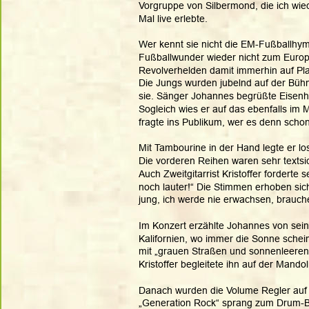
Vorgruppe von Silbermond, die ich wie
Mal live erlebte.
Wer kennt sie nicht die EM-Fußballhy
Fußballwunder wieder nicht zum Europame
Revolverhelden damit immerhin auf Pla
Die Jungs wurden jubelnd auf der Büh
sie. Sänger Johannes begrüßte Eisenhü
Sogleich wies er auf das ebenfalls im 
fragte ins Publikum, wer es denn schon
Mit Tambourine in der Hand legte er l
Die vorderen Reihen waren sehr textsic
Auch Zweitgitarrist Kristoffer forderte
noch lauter!“ Die Stimmen erhoben sich
jung, ich werde nie erwachsen, brauch
Im Konzert erzählte Johannes von sei
Kalifornien, wo immer die Sonne schein
mit „grauen Straßen und sonnenleeren
Kristoffer begleitete ihn auf der Mandol
Danach wurden die Volume Regler auf 
„Generation Rock“ sprang zum Drum-B