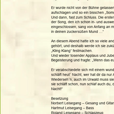
Er wurde nicht von der Bühne gelassen,
aufschlagen und so ein bisschen „Som
Und dann, fast zum Schluss. Die ersten
der Song, den ich schon in- und auswe
eingeschlossen, sang von Anfang an mit
in deinen zuckersüßen Mund …“ 
An diesem Abend hatte ich so viele a
gehört, und deshalb werde ich sie zukü
„Kling Klang“ festmachen. 
Und wieder tosender Applaus und Jubel
Begeisterung und fragte: „Wenn das eue
Er verabschiedete sich mit einem wund
schläft heut´ Nacht, wer hat dir da nur
Wiederseh´n, auch im Urwald muss sie 
sie schläft schon, nun schlaf auch du,
Nacht!“ 
Besetzung
Norbert Leisegang – Gesang und Gitar
Hartmut Leisegang – Bass
Roland Leisegang – Schlagzeug 