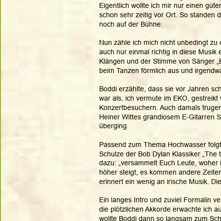
Eigentlich wollte ich mir nur einen gut
schon sehr zeitig vor Ort. So standen
noch auf der Bühne.
Nun zähle ich mich nicht unbedingt zu d
auch nur einmal richtig in diese Musik
Klängen und der Stimme von Sänger „Bo
beim Tanzen förmlich aus und irgendwa
Boddi erzählte, dass sie vor Jahren sc
war als, ich vermute im EKO, gestreikt
Konzertbesuchern. Auch damals trugen 
Heiner Wittes grandiosem E-Gitarren 
überging.
Passend zum Thema Hochwasser folgt
Schulze der Bob Dylan Klassiker „The t
dazu: „versammelt Euch Leute, woher ih
höher steigt, es kommen andere Zeiten“.
erinnert ein wenig an irische Musik. Di
Ein langes Intro und zuviel Formalin ve
die plötzlichen Akkorde erwachte ich a
wollte Boddi dann so langsam zum Sch