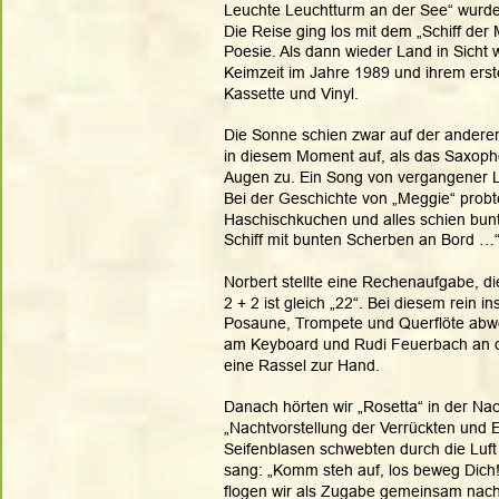
Leuchte Leuchtturm an der See“ wurd
Die Reise ging los mit dem „Schiff der M
Poesie. Als dann wieder Land in Sicht 
Keimzeit im Jahre 1989 und ihrem erst
Kassette und Vinyl. 
Die Sonne schien zwar auf der anderen 
in diesem Moment auf, als das Saxoph
Augen zu. Ein Song von vergangener Li
Bei der Geschichte von „Meggie“ probte
Haschischkuchen und alles schien bunt,
Schiff mit bunten Scherben an Bord …
Norbert stellte eine Rechenaufgabe, die
2 + 2 ist gleich „22“. Bei diesem rein i
Posaune, Trompete und Querflöte abwec
am Keyboard und Rudi Feuerbach an d
eine Rassel zur Hand. 
Danach hörten wir „Rosetta“ in der Nach
„Nachtvorstellung der Verrückten und 
Seifenblasen schwebten durch die Luft 
sang: „Komm steh auf, los beweg Dich!
flogen wir als Zugabe gemeinsam nach „S