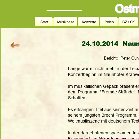
24.10.2014  Naun
Bericht:  Peter Gün
Lange war er nicht mehr in der Leip
Konzertbeginn im Naunhofer Kranwer
Im musikalischen Gepäck präsentier
dem Programm "Fremde Strände". Ein
Schaffen. 
Es erklangen Titel aus seiner Zeit m
seinem jüngsten Brecht Programm, ih
Weltmusikszene mit deutschem Text
In der dargebotenen sparsamen Inst
Frauendorf am Akkordeon, welcher s