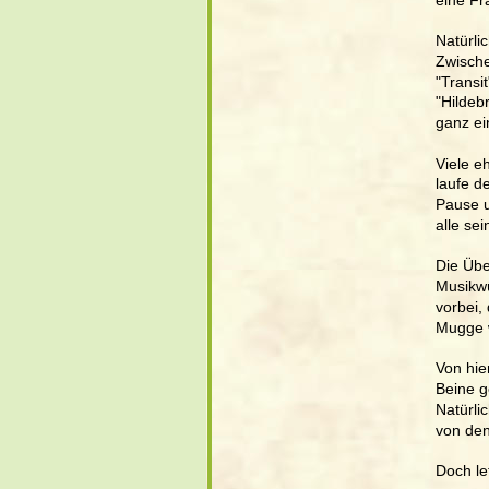
Natürli
Zwische
"Transi
"Hildeb
ganz ei
Viele e
laufe d
Pause u
alle se
Die Übe
Musikwü
vorbei,
Mugge 
Von hie
Beine g
Natürli
von den
Doch le