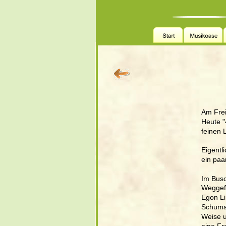
Am Frei
Heute "
feinen 
Eigentli
ein paa
Im Busc
Weggefä
Egon Li
Schuman
Weise u
eine Fr