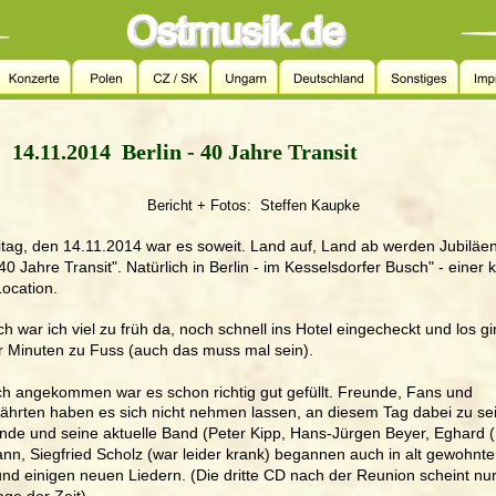
14.11.2014  Berlin - 40 Jahre Transit
Bericht + Fotos:  Steffen Kaupke
tag, den 14.11.2014 war es soweit. Land auf, Land ab werden Jubiläen 
40 Jahre Transit". Natürlich in Berlin - im Kesselsdorfer Busch" - einer 
Location. 
ch war ich viel zu früh da, noch schnell ins Hotel eingecheckt und los gi
r Minuten zu Fuss (auch das muss mal sein).
h angekommen war es schon richtig gut gefüllt. Freunde, Fans und 
hrten haben es sich nicht nehmen lassen, an diesem Tag dabei zu sei
nde und seine aktuelle Band (Peter Kipp, Hans-Jürgen Beyer, Eghard (
n, Siegfried Scholz (war leider krank) begannen auch in alt gewohnte
nd einigen neuen Liedern. (Die dritte CD nach der Reunion scheint nu
age der Zeit).