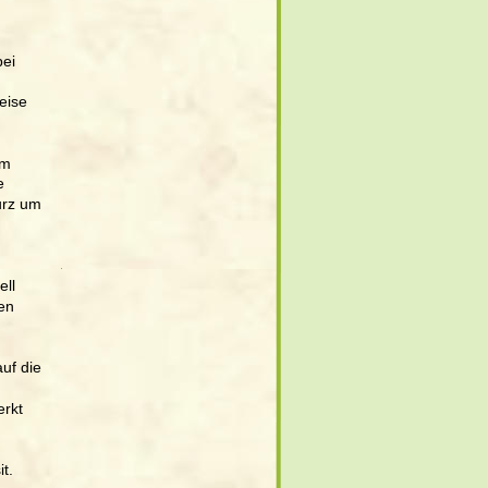
ei 
eise 
im 
e 
urz um 
 
ll 
en 
uf die 
rkt 
t.