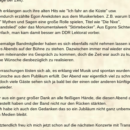
ch erklangen auch ihre alten Hits wie "Ich fahr an die Küste" usw. 
ndurch erzählte Egon Anekdoten aus dem Musikerleben. Z.B. warum b
t" Mythen und Sagen eine große Rolle spielen, Titel wie "Die Nixe", 
randslied" oder das Monumentalwerk "Störtebecker". Aus Egons Sichtw
nfach, man kam damit besser am DDR Lektorat vorbei.
hemalige Bandmitglieder haben es sich ebenfalls nicht nehmen lassen 
es Abends auf der Bühne zu stehen. Dazwischen immer mal wieder ein
m miteinander ins Gespräch zu kommen, doch die Zeit war auch zu k
ine Wünsche diesbezüglich zu realisieren. 
rraschungen lösten sich ab, es erklang viel Musik und spontan wurden
nsche aus dem Publikum erfüllt. Der Abend war eigentlich viel zu schne
 doch viele Gäste sehen sich ja bald bei der einen oder anderen künftig
wieder.
r aus ein ganz großer Dank an alle fleißigen Hände, die diesen Abend a
estellt haben und der Band nicht nur den Rücken stärkten.
ch habe ich auch den Gedanken das so ein Jubiläum nicht ganz unbeme
 Medien bleibt. 
tztendlich freu ich mich jetzt schon auf die nächsten Konzerte mit Transi