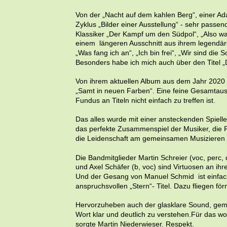
Von der „Nacht auf dem kahlen Berg“, einer Ad
Zyklus „Bilder einer Ausstellung“ - sehr passen
Klassiker „Der Kampf um den Südpol“, „Also was
einem  längeren Ausschnitt aus ihrem legendäre
„Was fang ich an“, „Ich bin frei“, „Wir sind die
Besonders habe ich mich auch über den Titel „
Von ihrem aktuellen Album aus dem Jahr 2020 er
„Samt in neuen Farben“. Eine feine Gesamtausw
Fundus an Titeln nicht einfach zu treffen ist.
Das alles wurde mit einer ansteckenden Spiell
das perfekte Zusammenspiel der Musiker, die F
die Leidenschaft am gemeinsamen Musizieren 
Die Bandmitglieder Martin Schreier (voc, perc, 
und Axel Schäfer (b, voc) sind Virtuosen an ihr
Und der Gesang von Manuel Schmid  ist einfach
anspruchsvollen „Stern“- Titel. Dazu fliegen fö
Hervorzuheben auch der glasklare Sound, gem
Wort klar und deutlich zu verstehen.Für das wo
sorgte Martin Niederwieser. Respekt.