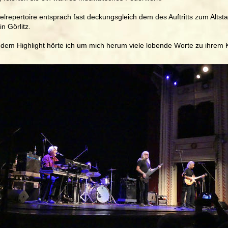
itelrepertoire entsprach fast deckungsgleich dem des Auftritts zum Altsta
n Görlitz.
dem Highlight hörte ich um mich herum viele lobende Worte zu ihrem 