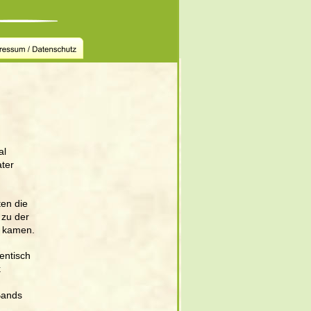
al 
ter 
en die 
zu der 
 kamen. 
entisch 
 
Bands 