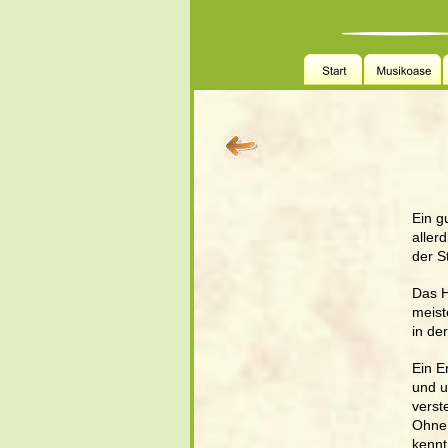
Ein g
aller
der S
Das H
meist
in de
Ein E
und u
verst
Ohne 
kennt