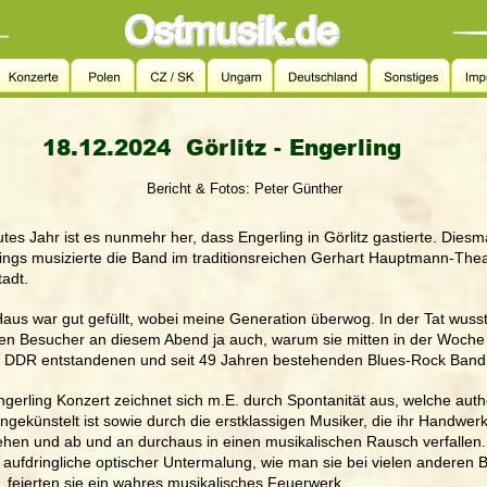
18.12.2024  
Görlitz - Engerling
Bericht & Fotos: Peter Günther
utes Jahr ist es nunmehr her, dass Engerling in Görlitz gastierte. Diesm
dings musizierte die Band im traditionsreichen Gerhart Hauptmann-Thea
tadt.
aus war gut gefüllt, wobei meine Generation überwog. In der Tat wusst
en Besucher an diesem Abend ja auch, warum sie mitten in der Woche 
r DDR entstandenen und seit 49 Jahren bestehenden Blues-Rock Band
ngerling Konzert zeichnet sich m.E. durch Spontanität aus, welche auth
ngekünstelt ist sowie durch die erstklassigen Musiker, die ihr Handwerk
ehen und ab und an durchaus in einen musikalischen Rausch verfallen.
aufdringliche optischer Untermalung, wie man sie bei vielen anderen 
, feierten sie ein wahres musikalisches Feuerwerk. 