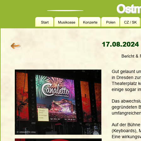
 17.08.2024 
Bericht & 
Gut gelaunt u
in Dresden zu
Theaterplatz k
einige sogar i
Das abwechslu
gegründeten Ba
umfangreichen 
Auf der Bühne
(Keyboards), M
Eine wirkungsv