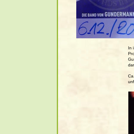
In
Pro
Gu
da
Ca.
unf