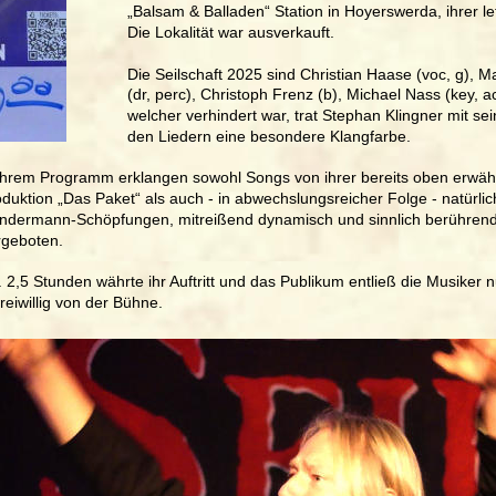
„Balsam & Balladen“ Station in Hoyerswerda, ihrer let
Die Lokalität war ausverkauft.
Die Seilschaft 2025 sind Christian Haase (voc, g), Mar
(dr, perc), Christoph Frenz (b), Michael Nass (key, 
welcher verhindert war, trat Stephan Klingner mit sein
den Liedern eine besondere Klangfarbe.
 ihrem Programm erklangen sowohl Songs von ihrer bereits oben erwäh
duktion „Das Paket“ als auch - in abwechslungsreicher Folge - natürlic
ndermann-Schöpfungen, mitreißend dynamisch und sinnlich berührend
rgeboten.
 2,5 Stunden währte ihr Auftritt und das Publikum entließ die Musiker n
reiwillig von der Bühne.