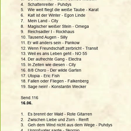
4.   Schattenreiter - Puhdys
5.   Wie weit fliegt die weiße Taube - Karat
6.   Kalt ist der Winter - Egon Linde
7.   Mein Land - City
8.   Magischer weißer Stein - Omega
9.   Reichsadler I - Rockhaus
10. Tausend Augen - Silly
11. Er will anders sein - Pankow
12. Wenn Freundschaft zerbricht - Transit
13. Weil es ans Leben geht - NO 55
14. Der aufrechte Gang - Electra
15. In Zeiten wie diesen - City
16. 8/8 Choro - Der wilde Garten
17. Utopia - Eric Fish
18. Fallen oder Fliegen - Falkenberg
19. Sage nein! - Konstantin Wecker
Send.116
16.06.
1.   Es brennt der Wald - Rote Gitarren
2.   Zwischen Liebe und Zorn - Renft
3.   Geh dem Wind nicht aus dem Wege - Puhdys
4.   Urgroßvater sagte - Skorpio