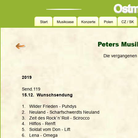
Peters Musi
Die vergangenen
2019
Send.119
15.12.  Wunschsendung
1.   Wilder Frieden - Puhdys
2.   Neuland - Scharfschwerdts Neuland
3.   Zeit des Rock`n`Roll - Scirocco
4.   Hilflos - Renft
5.   Soldat vom Don - Lift
6.   Lena - Omega