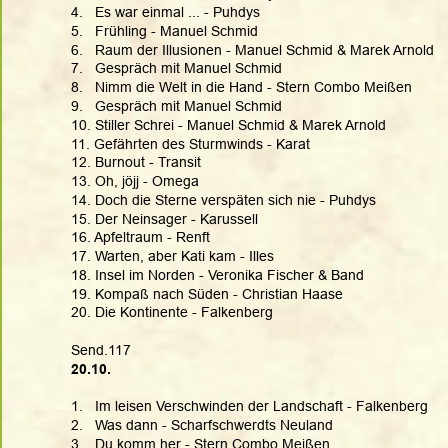
4.   Es war einmal ... - Puhdys
5.   Frühling - Manuel Schmid
6.   Raum der Illusionen - Manuel Schmid & Marek Arnold
7.   Gespräch mit Manuel Schmid
8.   Nimm die Welt in die Hand - Stern Combo Meißen
9.   Gespräch mit Manuel Schmid
10. Stiller Schrei - Manuel Schmid & Marek Arnold
11. Gefährten des Sturmwinds - Karat
12. Burnout - Transit
13. Oh, jöjj - Omega
14. Doch die Sterne verspäten sich nie - Puhdys
15. Der Neinsager - Karussell
16. Apfeltraum - Renft
17. Warten, aber Kati kam - Illes
18. Insel im Norden - Veronika Fischer & Band
19. Kompaß nach Süden - Christian Haase
20. Die Kontinente - Falkenberg
Send.117
20.10.
1.   Im leisen Verschwinden der Landschaft - Falkenberg
2.   Was dann - Scharfschwerdts Neuland
3.   Du komm her - Stern Combo Meißen