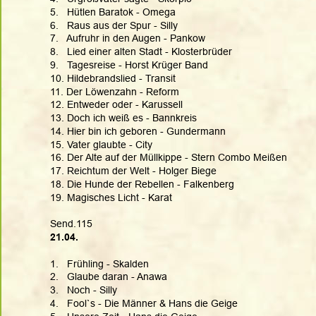
5.   Hütlen Baratok - Omega
6.   Raus aus der Spur - Silly
7.   Aufruhr in den Augen - Pankow
8.   Lied einer alten Stadt - Klosterbrüder
9.   Tagesreise - Horst Krüger Band
10. Hildebrandslied - Transit
11. Der Löwenzahn - Reform
12. Entweder oder - Karussell
13. Doch ich weiß es - Bannkreis
14. Hier bin ich geboren - Gundermann
15. Vater glaubte - City
16. Der Alte auf der Müllkippe - Stern Combo Meißen
17. Reichtum der Welt - Holger Biege
18. Die Hunde der Rebellen - Falkenberg
19. Magisches Licht - Karat
Send.115
21.04.
1.   Frühling - Skalden
2.   Glaube daran - Anawa
3.   Noch - Silly
4.   Fool`s - Die Männer & Hans die Geige