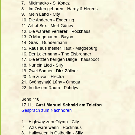
7.   Micimacko - S. Koncz
8.   Im Osten geboren - Hardy & Hereos
9.   Mein Land - City
10. Die Anderen - Engerling
11. Art of Sex - Mert Güney
12. Die wahren Verlierer - Rockhaus
13. O Mangobaum - Bayon
14. Gras - Gundermann
15. Raus aus meiner Haut - Magdeburg
16. Der Leiermann - Tino Eisbrenner
17. Die letzten heiligen Dinge - hausboot
18. Nur ein Lied - Silly
19. Zwei Sonnen  Dirk Zöllner
20. Nie zuvor - Electra
21. Gyöngyhajú Lány - Omega
22. In diesem Raum - Puhdys
Send.118
17.11.  Gast Manuel Schmid am Telefon
Gespräch zum Nachhören
1.   Highway zum Olymp - City
2.   Was wäre wenn - Rockhaus
3.   Halloween in Ostberlin - Silly