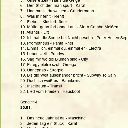
5.   Unsere Zeit - Hans die Geige
6.   Den Stich den man spürt - Karat
7.   Und musst du weinen - Gundermann
8.   Was mir fehlt - Renft
9.   Fieber - Klosterbrüder
10. Mütter gehn fort ohne Laut - Stern Combo Meißen
11. Atlantis - Lift
12. Ich hab die Sonne bei Nacht gesehn - Peter Holten Sept
13. Prometheus - Panta Rhei
14. Einmal ich, einmal du, einmal er - Electra
15. Lebenszeit - Puhdys
16. Sag mir wo die Blumen sind - City
17. Ez egy eletre szol - Omega
18. Ünnepnap - Skorpio
19. Bis die Welt auseinander bricht - Subway To Sally
20. Doch ich weiß es - Bannkreis
21. Inseltraum - Transit
22. Lied vom Frieden - Hausboot
Send.114
20.01.
1.   Das neue Jahr ist da - Maschine
2.   Jeden Tag ein Stück - Karat