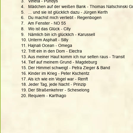
3.   Vineta - Puhdys
4.   Mädchen auf der weißen Bank - Thomas Natschinski G
5.   ... und sie ist glücklich dazu - Jürgen Kerth
6.   Du machst mich verliebt - Regenbogen
7.   Am Fenster - NO 55
8.   Wo ist das Glück - City
9.   Nämlich bin ich glücklich - Karussell
10. Unterm Asphalt - Silly
11. Hajnali Ocean - Omega
12. Tritt ein in den Dom - Electra
13. Aus meiner Haut komm ich nur selten raus - Transit
14. Tief auf meinem Grund - Magdeburg
15. Der Himmel schweigt - Petra Zieger & Band
16. Kinder im Krieg - Peter Kschentz
17. Als ich wie ein Vogel war - Renft
18. Jeder Tag, jede Nacht - Prinzip
19. Der Straßenkehrer - Scheselong
20. Requiem - Karthago