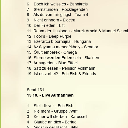
6    Doch ich weiss es - Bannkreis
7    Sternstunden - Rocklegenden
8    Als du von mir gingst - Team 4
9    Nicht erinnern - Electra
10  Der Frieden - Lift
11  Raum der Illusionen - Marek Arnold & Manuel Schm
12  Fool`s - Deep Purple
13  Ezerarcú bíborhajna - Hungaria
14  Az ágyam a menedékhely - Senator
15  Örült emberek - Omega
16  Sterne werden Erden sein - Skalden
17  Armagedon - Blue Effect
18  Satt zu essen - Pension Volkmann
19  Ist es vorbei? - Eric Fish & Friends
Send.161
15.10. - Live Aufnahmen
1    Stell dir vor - Eric Fish
2    Nie mehr - Gruppe „Wir“
3    Keiner will sterben - Karussell
4    Glaube an dich - Berluc
5    Angst in der Nacht - Silly