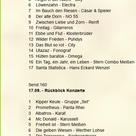
6    Löwenzahn - Electra
7    Im Bauch den Riesen - Cäsar & Spieler
8    Der alte Dorn - NO 55
9    Zwischen Liebe und Zorn - Renft
10  Freitag - Gitarreros
11  Ebbe und Flut - Klosterbrüder
12  Wilder Frieden - Puhdys
13  Das Blut so rot - City
14  Utazaz - Fonograf
15  Hütlen baratok - Omega
16  Ein Tag, ein Jahr, ein Leben - Stern Combo Meißen
17  Santa Statistica - Hans Eckard Wenzel
Send.160
17.09. - Rückblick Konzerte
1    Kipper Keule - Gruppe „Set“
2    Prometheus - Panta Rhei
3    Albatros - Karat
4    Mc Donald - Karussell
5    Freiheit ist - Stern Meißen
6    Die gelben Wiesen - Werther Lohse
7    Die Tagesreise - Sachsendreier