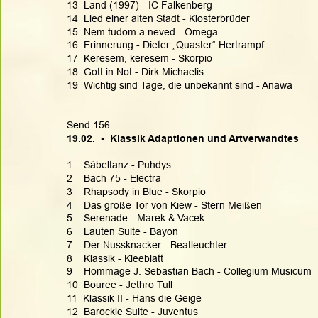
13  Land (1997) - IC Falkenberg
14  Lied einer alten Stadt - Klosterbrüder
15  Nem tudom a neved - Omega
16  Erinnerung - Dieter „Quaster“ Hertrampf
17  Keresem, keresem - Skorpio
18  Gott in Not - Dirk Michaelis
19  Wichtig sind Tage, die unbekannt sind - Anawa
Send.156
19.02.  -  Klassik Adaptionen und Artverwandtes
1    Säbeltanz - Puhdys
2    Bach 75 - Electra
3    Rhapsody in Blue - Skorpio
4    Das große Tor von Kiew - Stern Meißen
5    Serenade - Marek & Vacek
6    Lauten Suite - Bayon
7    Der Nussknacker - Beatleuchter
8    Klassik - Kleeblatt
9    Hommage J. Sebastian Bach - Collegium Musicum
10  Bouree - Jethro Tull
11  Klassik II - Hans die Geige
12  Barockle Suite - Juventus