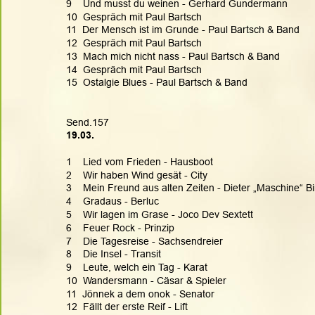
9    Und musst du weinen - Gerhard Gundermann
10  Gespräch mit Paul Bartsch
11  Der Mensch ist im Grunde - Paul Bartsch & Band
12  Gespräch mit Paul Bartsch
13  Mach mich nicht nass - Paul Bartsch & Band
14  Gespräch mit Paul Bartsch
15  Ostalgie Blues - Paul Bartsch & Band
Send.157
19.03. 
1    Lied vom Frieden - Hausboot
2    Wir haben Wind gesät - City
3    Mein Freund aus alten Zeiten - Dieter „Maschine“ Bi
4    Gradaus - Berluc
5    Wir lagen im Grase - Joco Dev Sextett
6    Feuer Rock - Prinzip
7    Die Tagesreise - Sachsendreier
8    Die Insel - Transit
9    Leute, welch ein Tag - Karat
10  Wandersmann - Cäsar & Spieler
11  Jönnek a dem onok - Senator
12  Fällt der erste Reif - Lift