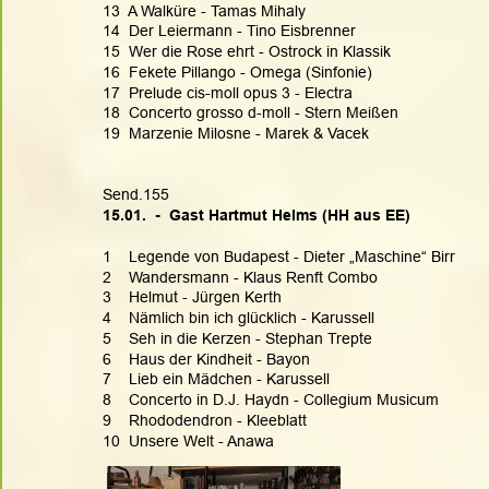
13  A Walküre - Tamas Mihaly
14  Der Leiermann - Tino Eisbrenner
15  Wer die Rose ehrt - Ostrock in Klassik
16  Fekete Pillango - Omega (Sinfonie)
17  Prelude cis-moll opus 3 - Electra
18  Concerto grosso d-moll - Stern Meißen
19  Marzenie Milosne - Marek & Vacek
Send.155
15.01.  -  Gast Hartmut Helms (HH aus EE)
1    Legende von Budapest - Dieter „Maschine“ Birr
2    Wandersmann - Klaus Renft Combo
3    Helmut - Jürgen Kerth
4    Nämlich bin ich glücklich - Karussell
5    Seh in die Kerzen - Stephan Trepte
6    Haus der Kindheit - Bayon
7    Lieb ein Mädchen - Karussell
8    Concerto in D.J. Haydn - Collegium Musicum
9    Rhododendron - Kleeblatt
10  Unsere Welt - Anawa