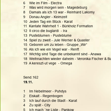
6    Wie im Film - Electra
7    Was wird morgen sein - Magedeburg
8    Damals als ich 13 war - Reinhard Lakomy
9    Donau Angler - Keimzeit
10  Jeden Tag ein Stück - Karat
11  Kantate Wahrheit 1 - Bürkholz Formation
12  Il circo die buglardi  - Ira
13  Pusteblumen - Pusteblume
14  Spiel zu zweit - Jule Werner & Quaster
15  Geboren um zu leben - Gruppe „Wir“
16  Als ich wie ein Vogel war - Renft
17  Wichtig sind Tage die unbekannt sind - Anawa
18  Weihnachten wieder daheim - Veronika Fischer & B
19  A kereszt-ut vege  - Omega
Send.162
19.11.
1    Im Nebelmeer - Puhdys
2    Eiskalt - Regenbogen
3    Ich lauf durch die Stadt - Karat
4    Zu spät - City
5    Ich mach `ne Liste - Pankow