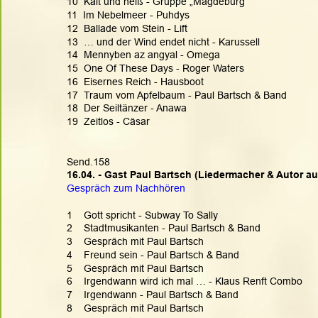
10  Kalt und heiß - Gruppe „Magdeburg“
11  Im Nebelmeer - Puhdys
12  Ballade vom Stein - Lift
13  … und der Wind endet nicht - Karussell
14  Mennyben az angyal - Omega
15  One Of These Days - Roger Waters
16  Eisernes Reich - Hausboot
17  Traum vom Apfelbaum - Paul Bartsch & Band
18  Der Seiltänzer - Anawa
19  Zeitlos - Cäsar
Send.158
16.04. - Gast Paul Bartsch (Liedermacher & Autor au
Gespräch zum Nachhören
1    Gott spricht - Subway To Sally
2    Stadtmusikanten - Paul Bartsch & Band
3    Gespräch mit Paul Bartsch
4    Freund sein - Paul Bartsch & Band
5    Gespräch mit Paul Bartsch
6    Irgendwann wird ich mal … - Klaus Renft Combo
7    Irgendwann - Paul Bartsch & Band
8    Gespräch mit Paul Bartsch