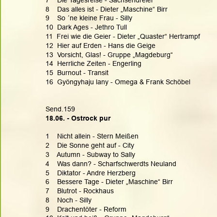
8    Das alles ist - Dieter „Maschine“ Birr
9    So ´ne kleine Frau - Silly
10  Dark Ages - Jethro Tull
11  Frei wie die Geier - Dieter „Quaster“ Hertrampf
12  Hier auf Erden - Hans die Geige
13  Vorsicht, Glas! - Gruppe „Magdeburg“
14  Herrliche Zeiten - Engerling
15  Burnout - Transit
16  Gyöngyhaju lany - Omega & Frank Schöbel
Send.159
18.06. - Ostrock pur
1    Nicht allein - Stern Meißen
2    Die Sonne geht auf - City
3    Autumn - Subway to Sally
4    Was dann? - Scharfschwerdts Neuland
5    Diktator - Andre Herzberg
6    Bessere Tage - Dieter „Maschine“ Birr
7    Blutrot - Rockhaus
8    Noch - Silly
9    Drachentöter - Reform