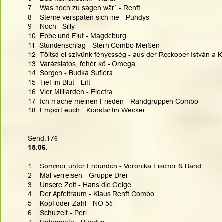
7    Was noch zu sagen wär´ - Renft
8    Sterne verspäten sich nie - Puhdys
9    Noch - Silly
10  Ebbe und Flut - Magdeburg
11  Stundenschlag - Stern Combo Meißen
12  Töltsd el szívünk fényesség - aus der Rockoper István a K
13  Varázslatos, fehér kö - Omega
14  Sorgen - Budka Suflera
15  Tief im Blut - Lift
16  Vier Milliarden - Electra
17  Ich mache meinen Frieden - Randgruppen Combo
18  Empört euch - Konstantin Wecker
Send.176
15.06.  
1    Sommer unter Freunden - Veronika Fischer & Band
2    Mal verreisen - Gruppe Drei
3    Unsere Zeit - Hans die Geige
4    Der Apfeltraum - Klaus Renft Combo
5    Kopf oder Zahl - NO 55
6    Schulzeit - Perl
7    Untermiete - Puhdys