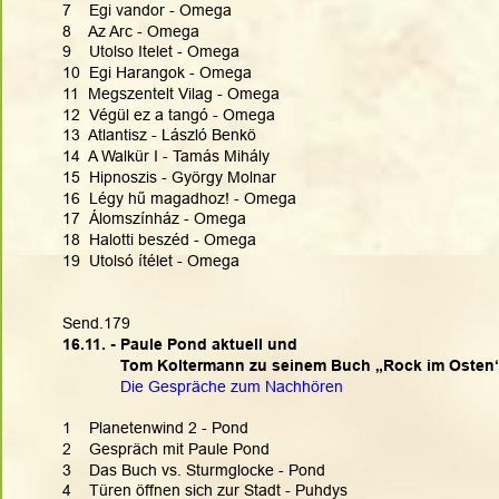
7    Egi vandor - Omega
8    Az Arc - Omega
9    Utolso Itelet - Omega
10  Egi Harangok - Omega
11  Megszentelt Vilag - Omega
12  Végül ez a tangó - Omega
13  Atlantisz - László Benkö
14  A Walkür I - Tamás Mihály
15  Hipnoszis - György Molnar
16  Légy hű magadhoz! - Omega
17  Álomszínház - Omega
18  Halotti beszéd - Omega 
19  Utolsó ítélet - Omega
Send.179
16.11. - Paule Pond aktuell und
             Tom Koltermann zu seinem Buch „Rock im Osten
Die Gespräche zum Nachhören
1    Planetenwind 2 - Pond
2    Gespräch mit Paule Pond
3    Das Buch vs. Sturmglocke - Pond
4    Türen öffnen sich zur Stadt - Puhdys