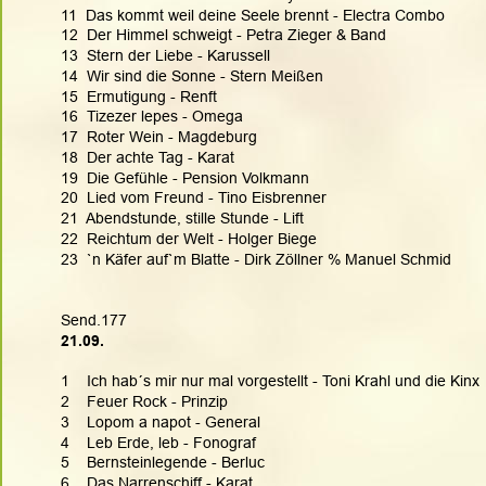
11  Das kommt weil deine Seele brennt - Electra Combo
12  Der Himmel schweigt - Petra Zieger & Band
13  Stern der Liebe - Karussell
14  Wir sind die Sonne - Stern Meißen
15  Ermutigung - Renft
16  Tizezer lepes - Omega
17  Roter Wein - Magdeburg
18  Der achte Tag - Karat
19  Die Gefühle - Pension Volkmann
20  Lied vom Freund - Tino Eisbrenner
21  Abendstunde, stille Stunde - Lift
22  Reichtum der Welt - Holger Biege
23  `n Käfer auf`m Blatte - Dirk Zöllner % Manuel Schmid
Send.177
21.09.  
1    Ich hab´s mir nur mal vorgestellt - Toni Krahl und die Kinx
2    Feuer Rock - Prinzip
3    Lopom a napot - General
4    Leb Erde, leb - Fonograf
5    Bernsteinlegende - Berluc
6    Das Narrenschiff - Karat