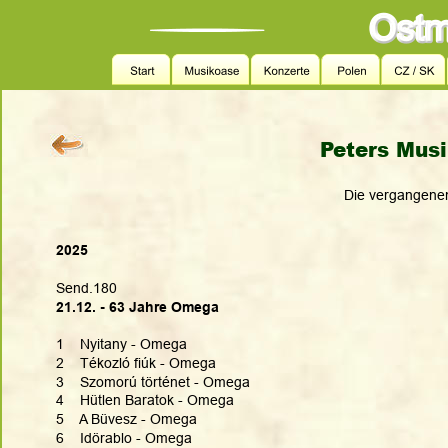
 Peters Musi
                                                                        Die 
2025
Send.180
21.12. - 63 Jahre Omega
1    Nyitany - Omega
2    Tékozló fiúk - Omega
3    Szomorú történet - Omega
4    Hütlen Baratok - Omega
5    A Büvesz - Omega
6    Idörablo - Omega