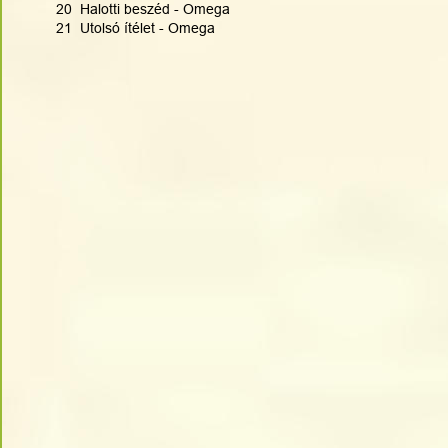
20  Halotti beszéd - Omega
21  Utolsó ítélet - Omega