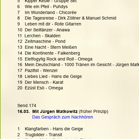
5    Kipper Keule - Gruppe Set
6    Wie ein Pfeil - Puhdys
7    Im Wunderland - Chicorée
8    Die Tagesreise - Dirk Zöllner & Manuel Schmid
9    Leben mit dir - Rote Gitarren
10  Der Seiltänzer - Anawa
11  Lerchen - Skalden
12  Zeitmaschine - Pond
13  Eine Nacht - Stern Meißen
14  Die Kontinente - Falkenberg
15  Eletfogytig Rock and Roll - Omega
16  Mein Deutschland - 1000 Tränen im Gesicht - Jürgen Mat
17  Pazifist - Wenzel
18  Liebes Lied - Hans die Geige
19  Der Mensch - Karat
20  Ezüst Esö - Omega
Send.174
16.03.  Mit Jürgen Matkowitz
 (früher Prinzip)
Das Gespräch zum Nachhören
1    Klangfarben - Hans die Geige
2    Trugbilder - Transit