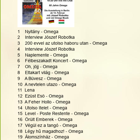
1    Nyitány - Omega
2    Interview Jószef Robotka
3    200 evvel az utolso haboru utan - Omega
4    Interview Jószef Robotka
5    Naplemente - Omega
6    Félbeszakadt Koncert - Omega
7    Oh, jöjj - Omega
8    Eltakart világ - Omega
9    A Büvesz - Omega
10  A nevtelen utazo - Omega
11  Lena  
12  Ezüst Esö - Omega
13  A Feher Hollo - Omega
14  Utolso Itelet - Omega
15  Level - Poste Restente - Omega
16  Örült Emberek - Omega
17  Végül ez a tangó - Omega
18  Légy hű magadhoz! - Omega
19  Álomszínház - Omega