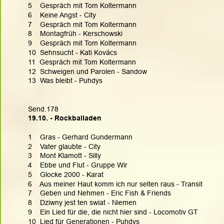
5    Gespräch mit Tom Koltermann
6    Keine Angst - City
7    Gespräch mit Tom Koltermann
8    Montagfrüh - Kerschowski
9    Gespräch mit Tom Koltermann
10  Sehnsucht - Kati Kovács
11  Gespräch mit Tom Koltermann
12  Schweigen und Parolen - Sandow
13  Was bleibt - Puhdys
Send.178
19.10. - Rockballaden
1    Gras - Gerhard Gundermann
2    Vater glaubte - City
3    Mont Klamott - Silly
4    Ebbe und Flut - Gruppe Wir
5    Glocke 2000 - Karat
6    Aus meiner Haut komm ich nur selten raus - Transit
7    Geben und Nehmen - Eric Fish & Friends
8    Dziwny jest ten swiat - Niemen
9    Ein Lied für die, die nicht hier sind - Locomotiv GT
10  Lied für Generationen - Puhdys