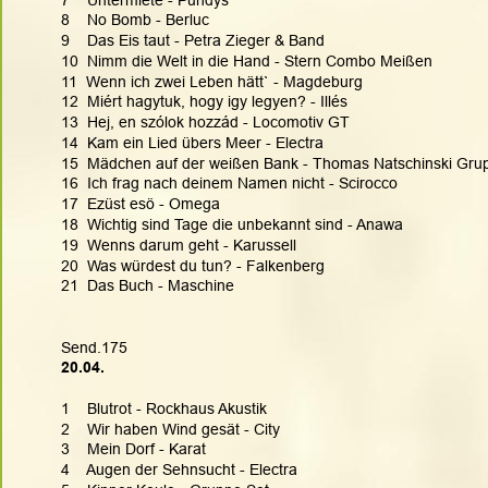
8    No Bomb - Berluc
9    Das Eis taut - Petra Zieger & Band
10  Nimm die Welt in die Hand - Stern Combo Meißen
11  Wenn ich zwei Leben hätt` - Magdeburg
12  Miért hagytuk, hogy igy legyen? - Illés
13  Hej, en szólok hozzád - Locomotiv GT
14  Kam ein Lied übers Meer - Electra
15  Mädchen auf der weißen Bank - Thomas Natschinski Gru
16  Ich frag nach deinem Namen nicht - Scirocco
17  Ezüst esö - Omega
18  Wichtig sind Tage die unbekannt sind - Anawa
19  Wenns darum geht - Karussell
20  Was würdest du tun? - Falkenberg
21  Das Buch - Maschine
Send.175
20.04.  
1    Blutrot - Rockhaus Akustik
2    Wir haben Wind gesät - City
3    Mein Dorf - Karat
4    Augen der Sehnsucht - Electra