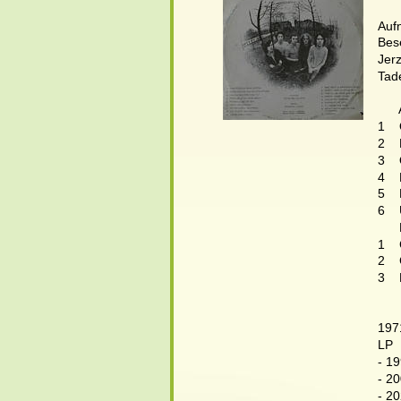
Aufn
Bes
Jerz
Tad
     
1   
2  
3   
4   
5   
6   
     
1  
2   
3   
197
LP 
- 19
- 2
- 2