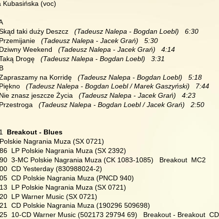
a Kubasińska (voc)
 A
 Skąd taki duży Deszcz 
  (Tadeusz Nalepa - Bogdan Loebl)   6:30
 Przemijanie 
  (Tadeusz Nalepa - Jacek Grań)   5:30
  Dziwny Weekend 
  (Tadeusz Nalepa - Jacek Grań)   4:14
 Taką Drogę 
  (Tadeusz Nalepa - Bogdan Loebl)   3:31
 B
  Zapraszamy na Korridę 
  (Tadeusz Nalepa - Bogdan Loebl)   5:18
 Piękno 
  (Tadeusz Nalepa - Bogdan Loebl / Marek Gaszyński)   7:44
 Nie znasz jeszcze Życia 
  (Tadeusz Nalepa - Jacek Grań)   4:23
 Przestroga 
  (Tadeusz Nalepa - Bogdan Loebl / Jacek Grań)   2:50
1  
Breakout - Blues
 Polskie Nagrania Muza (SX 0721)
986  LP Polskie Nagrania Muza (SX 2392)
990  3-MC Polskie Nagrania Muza (CK 1083-1085)   Breakout  MC2
000  CD Yesterday (830988024-2)
005  CD Polskie Nagrania Muza (PNCD 940)
013  LP Polskie Nagrania Muza (SX 0721)
020  LP Warner Music (SX 0721)
021  CD Polskie Nagrania Muza (190296 509698)
025  10-CD Warner Music (502173 29794 69)   Breakout - Breakout  C