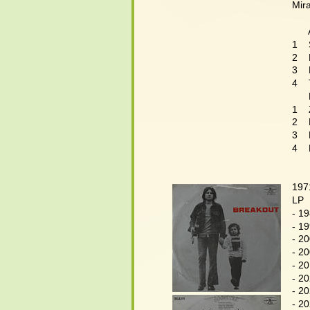
Mir
     
1   
2   
3  
4   
     
1  
2   
3   
4   
197
LP 
- 1
- 1
- 2
- 2
- 2
- 2
- 2
- 2