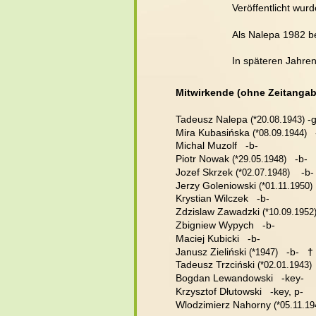
Veröffentlicht wurd
Als Nalepa 1982 be
In späteren Jahren
Mitwirkende (ohne Zeitangab
Tadeusz Nalepa 
 -
(
*20.08.1943)
Mira Kubasińska 
  
(
*08.09.1944)
Michal Muzolf   -b-
Piotr Nowak 
   -b-   
(
*29.05.1948)
Jozef Skrzek 
    -b-
(
*02.07.1948)
Jerzy Goleniowski 
 
(
*01.11.1950)
Krystian Wilczek   -b-
Zdzislaw Zawadzki 
(
*10.09.1952
Zbigniew Wypych   -b-
Maciej Kubicki   -b-
Janusz Zieliński 
   -b-   
†
(
*1947)
Tadeusz Trzciński 
(
*02.01.1943)
Bogdan Lewandowski   -key-
Krzysztof Dłutowski   -key, p-
Wlodzimierz Nahorny 
(
*05.11.19