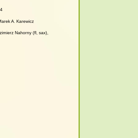
D4
 Marek A. Karewicz
imierz Nahorny (fl, sax),