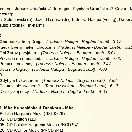
ahme:  Janusz Urbański  //  Tonregie:  Krystyna Urbańska  //  Cover: 
etzung:
y Goleniewski (b), Józef Hajdasz (dr), Tadeusz Nalepa (voc, g), Darius
eusz Trzciński (m-harm)
 A
 Ona poszła Inną Drogą 
  (Tadeusz Nalepa - Bogdan Loebl)   3:17
  Kiedy byłem małym chłopcem 
  (Tadeusz Nalepa - Bogdan Loebl)   3:1
 Oni Zaraz przyjdą tu 
  (Tadeusz Nalepa - Bogdan Loebl)   3:01
 Przyszła do mnie bieda 
  (Tadeusz Nalepa - Bogdan Loebl)   2:00
 Pomaluj moje sny 
  (Tadeusz Nalepa - Bogdan Loebl)   2:47
 Usta me Ogrzej 
  (Tadeusz Nalepa - Bogdan Loebl)   4:09
 B
  Gdybym był wichrem 
  (Tadeusz Nalepa - Bogdan Loebl)   7:58
 Co stało się kwiatom? 
  (Tadeusz Nalepa - Bogdan Loebl)   6:17
 Dzisiejszej nocy 
  (Tadeusz Nalepa - Bogdan Loebl)   4:33
1  
Mira Kubasińska & Breakout - Mira
 Polskie Nagrania Muza (SXL 0778)
92  CD Digiton (119)
005  CD Polskie Nagrania Muza (PNCD 941)
020  CD Warner Music (PNCD 941)