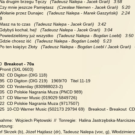
  Na drugim brzegu Tęczy
   (Tadeusz Nalepa - Jacek Grań)   3:58
 Czy mnie jeszcze Pamiętasz   
(Czesław Niemen - Jacek Grań)   5:20
 Wołanie przez Dunajec  
 (Tadeusz Nalepa - Marek Gaszyński)   2:24
 B
 Masz na to czas 
  (Tadeusz Nalepa - Jacek Grań)   3:42
 Gdybyś kochał, hej! 
  (Tadeusz Nalepa - Jacek Grań)   3:04
 Powiedzieliśmy już wszystko 
  (Tadeusz Nalepa - Bogdan Loebl)   3:50
 Gdzie chcesz iść 
  (Tadeusz Nalepa - Bogdan Loebl)   5:23
 Po ten księżyc Złoty 
  (Tadeusz Nalepa - Bogdan Loebl / Jacek Grań)  
0  
Breakout - 70a
 Pronit (SXL 0603)
992  CD Digiton (DIG 118)
95  CD Digiton (DIG 219)   1969/70   Titel 11-19
000  CD Yesterday (830988023-2)
005  CD Polskie Nagrania Muza (PNCD 989)
017  CD Warner Music (019029 5849726)
022  CD Polskie Nagrania Muza (9717507)
025  10-CD Warner Music (502173 29794 69)   Breakout - Breakout  C
ahme:  Wojciech Piętowski  //  Tonregie:  Halina Jastrzębska-Marcisze
etzung:
f Skrzek (b), Józef Hajdasz (dr), Tadeusz Nalepa (voc, g), Włodzimierz 