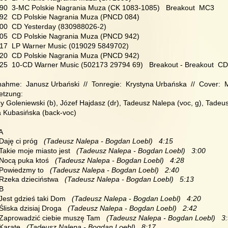
990  3-MC Polskie Nagrania Muza (CK 1083-1085)   Breakout  MC3
992  CD Polskie Nagrania Muza (PNCD 084)
000  CD Yesterday (830988026-2)
005  CD Polskie Nagrania Muza (PNCD 942) 
017  LP Warner Music (019029 5849702)
020  CD Polskie Nagrania Muza (PNCD 942)
025  10-CD Warner Music (502173 29794 69)   Breakout - Breakout  C
ahme:  Janusz Urbański  //  Tonregie:  Krystyna Urbańska  //  Cover: 
etzung:
y Goleniewski (b), Józef Hajdasz (dr), Tadeusz Nalepa (voc, g), Tadeus
a Kubasińska (back-voc)
 A
 Daję ci próg 
  (Tadeusz Nalepa - Bogdan Loebl)   4:15
 Takie moje miasto jest 
  (Tadeusz Nalepa - Bogdan Loebl)   3:00
 Nocą puka ktoś 
  (Tadeusz Nalepa - Bogdan Loebl)   4:28
 Powiedzmy to 
  (Tadeusz Nalepa - Bogdan Loebl)   2:40
 Rzeka dzieciństwa 
  (Tadeusz Nalepa - Bogdan Loebl)   5:13
 B
 Jest gdzieś taki Dom 
  (Tadeusz Nalepa - Bogdan Loebl)   4:20
 Śliska dzisiaj Droga 
  (Tadeusz Nalepa - Bogdan Loebl)   2:42
  Zaprowadzić ciebie muszę Tam 
  (Tadeusz Nalepa - Bogdan Loebl)   3
 Karate 
  (Tadeusz Nalepa - Bogdan Loebl)   8:17