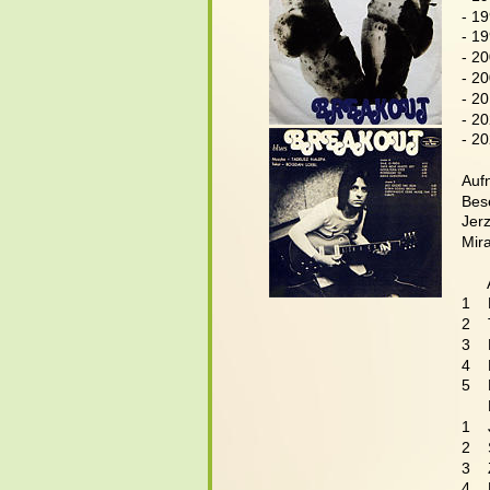
- 1
- 1
- 2
- 2
- 2
- 2
- 2
Aufn
Bes
Jerz
Mir
     
1   
2   
3   
4   
5   
     
1   
2   
3  
4   