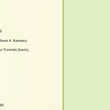
D5
 Marek A. Karewicz
z Trzciński (harm),
:56