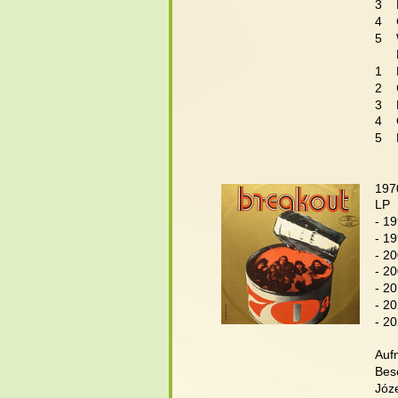
3  
4   
5   
     
1   
2   
3   
4   
5   
197
LP 
- 1
- 19
- 2
- 2
- 2
- 2
- 2
Aufn
Bes
Józe