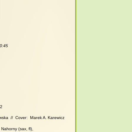
 0:45
D2
wska  //  Cover:  Marek A. Karewicz
Nahorny (sax, fl),