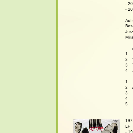
- 2
- 2
Aufn
Bes
Jerz
Mir
     
1   
2  
3   
4  
     
1   
2   
3   
4   
5   
197
LP 
- 1