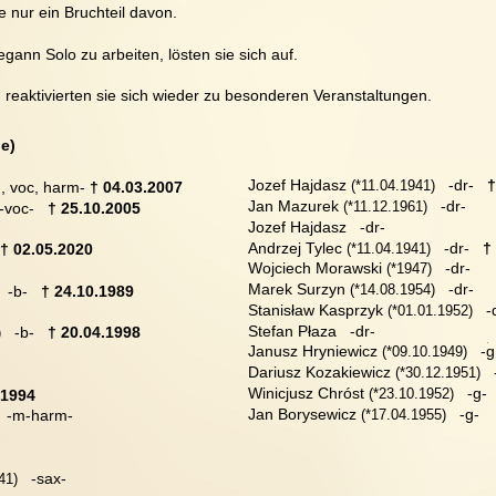
e nur ein Bruchteil davon.
gann Solo zu arbeiten, lösten sie sich auf.
 reaktivierten sie sich wieder zu besonderen Veranstaltungen.
e)
Jozef Hajdasz
   -dr-   
†
 (
*11.04.1941)
g, voc, harm- 
† 04.03.2007
Jan Mazurek
   -dr-
 (
*11.12.1961)
 -voc-   
† 25.10.2005
Jozef Hajdasz   -dr-
Andrzej Tylec
   -dr-   
†
 (
*11.04.1941)
† 02.05.2020
Wojciech Morawski 
   -dr-
(
*1947)
Marek Surzyn
   -dr-
 (
*14.08.1954)
  -b-   
† 24.10.1989
Stanisław Kasprzyk
   -
 (
*01.01.1952)
Stefan Płaza   -dr-
   -b-   
† 20.04.1998
)
Janusz Hryniewicz 
   -
(
*09.10.1949)
Dariusz Kozakiewicz 
  
(
*30.12.1951)
Winicjusz Chróst 
   -g-  
(
*23.10.1952)
 1994
Jan Borysewicz 
   -g- 
(
*17.04.1955)
   -m-harm-
   -sax-
41)