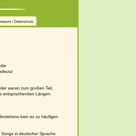
die 
adeusz 
eder waren zum großen Teil, 
hre entsprechenden Längen. 
Bestehens kam es zu häufigen 
 Songs in deutscher Sprache. 