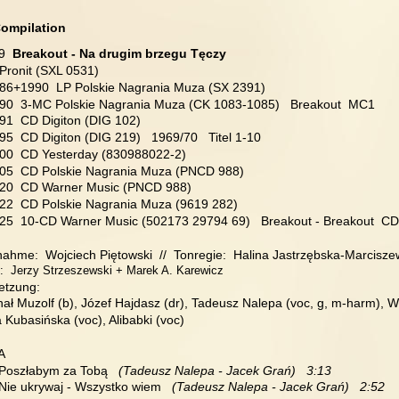
Compilation
9  
Breakout - Na drugim brzegu Tęczy
 Pronit (SXL 0531)
986+1990  LP Polskie Nagrania Muza (SX 2391)
990  3-MC Polskie Nagrania Muza (CK 1083-1085)   Breakout  MC1
991  CD Digiton (DIG 102)
95  CD Digiton (DIG 219)   1969/70   Titel 1-10
000  CD Yesterday (830988022-2)
005  CD Polskie Nagrania Muza (PNCD 988)
020  CD Warner Music (PNCD 988)
022  CD Polskie Nagrania Muza (9619 282)
025  10-CD Warner Music (502173 29794 69)   Breakout - Breakout  C
ahme:  Wojciech Piętowski  //  Tonregie:  Halina Jastrzębska-Marcisze
:  Jerzy Strzeszewski + Marek A. Karewicz
etzung:
ał Muzolf (b), Józef Hajdasz (dr), Tadeusz Nalepa (voc, g, m-harm), W
 Kubasińska (voc), Alibabki (voc)
 A
  Poszłabym za Tobą
   (Tadeusz Nalepa - Jacek Grań)   3:13
 Nie ukrywaj - Wszystko wiem  
 (Tadeusz Nalepa - Jacek Grań)   2:52