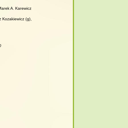
 Marek A. Karewicz
z Kozakiewicz (g),
0