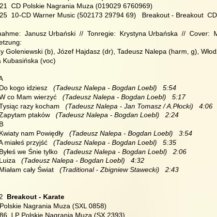
021  CD Polskie Nagrania Muza (019029 6760969)
025  10-CD Warner Music (502173 29794 69)   Breakout - Breakout  C
ahme:  Janusz Urbański  //  Tonregie:  Krystyna Urbańska  //  Cover: 
etzung:
y Goleniewski (b), Józef Hajdasz (dr), Tadeusz Nalepa (harm, g), Włodz
a Kubasińska (voc)
 A
 Do kogo idziesz 
  (Tadeusz Nalepa - Bogdan Loebl)   5:54
  W co Mam wierzyć 
  (Tadeusz Nalepa - Bogdan Loebl)   5:17
 Tysiąc razy kocham 
  (Tadeusz Nalepa - Jan Tomasz / A.Płocki)   4:06
  Zapytam ptaków 
  (Tadeusz Nalepa - Bogdan Loebl)   2:24
 B
 Kwiaty nam Powiędły 
  (Tadeusz Nalepa - Bogdan Loebl)   3:54
 A miałeś przyjść 
  (Tadeusz Nalepa - Bogdan Loebl)   5:35
 Byłeś we Śnie tylko 
  (Tadeusz Nalepa - Bogdan Loebl)   2:06
 Luiza 
  (Tadeusz Nalepa - Bogdan Loebl)   4:32
 Miałam cały Świat 
  (Traditional - Zbigniew Stawecki)   2:43
2  
Breakout - Karate
 Polskie Nagrania Muza (SXL 0858)
986  LP Polskie Nagrania Muza (SX 2393)