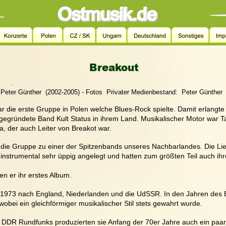
Breakout
.
Peter Günther  (2002-2005) - Fotos  Privater Medienbestand:  Peter Günther 
ar die erste Gruppe in Polen welche Blues-Rock spielte. Damit erlangte 
gegründete Band Kult Status in ihrem Land. Musikalischer Motor war T
a, der auch Leiter von Breakot war.
 die Gruppe zu einer der Spitzenbands unseres Nachbarlandes. Die Li
 instrumental sehr üppig angelegt und hatten zum größten Teil auch i
n er ihr erstes Album.
e 1973 nach England, Niederlanden und die UdSSR. In den Jahren des 
obei ein gleichförmiger musikalischer Stil stets gewahrt wurde.
s DDR Rundfunks produzierten sie Anfang der 70er Jahre auch ein paar