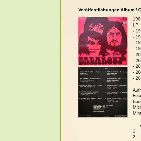
Veröffentlichungen Album / 
196
LP 
- 1
- 1
- 1
- 19
- 2
- 2
- 2
- 2
- 2
Aufn
Foto
Bes
Mich
Mira
     
1  
2   