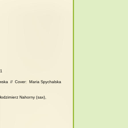
D1
wska  //  Cover:  Maria Spychalska
łodzimierz Nahorny (sax),