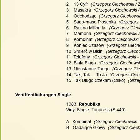
2    13 Cyfr
  (Grzegorz Ciechowski / 
3    Masakra
  (Grzegorz Ciechowski /
4    Odchodząc
  (Grzegorz Ciechowsk
5    Sado-maso Piosenka
  (Grzegorz
6    Raz na Milion lat
  (Grzegorz Ciec
7    Mamona
  (Grzegorz Ciechowski 
8    Kombinat
  (Grzegorz Ciechowski 
9    Koniec Czasów
  (Grzegorz Ciech
10  Śmierć w Bikini
  (Grzegorz Ciech
11  Telefony
  (Grzegorz Ciechowski -
12  Biała Flaga
  (Grzegorz Ciechowsk
13  Nieustanne Tango
  (Grzegorz Ci
14  Tak, Tak ... To Ja
  (Grzegorz Ciec
15  Tak Długo Czekam (Ciało)
  (Grze
Veröffentlichungen Single
1983
  Republika
Vinyl Single  Tonpress (S 440)
A   Kombinat
  (Grzegorz Ciechowski 
B   Gadające Głowy
  (Grzegorz Ciech