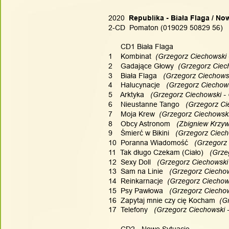
2020
  Republika - Biała Flaga / N
2-CD  Pomaton (019029 50829 56)   
      CD1 Biała Flaga
1    Kombinat
  (Grzegorz Ciechowski 
2    Gadające Głowy
  (Grzegorz Ciec
3    Biała Flaga
   (Grzegorz Ciechows
4    Halucynacje
   (Grzegorz Ciechow
5    Arktyka
   (Grzegorz Ciechowski -
6    Nieustanne Tango
   (Grzegorz C
7    Moja Krew
  (Grzegorz Ciechowski
8    Obcy Astronom
   (Zbigniew Krzy
9    Śmierć w Bikini
   (Grzegorz Ciech
10  Poranna Wiadomość
   (Grzegorz
11  Tak długo Czekam (Ciało)
   (Grz
12  Sexy Doll
   (Grzegorz Ciechowski
13  Sam na Linie
   (Grzegorz Ciecho
14  Reinkarnacje
  (Grzegorz Ciechow
15  Psy Pawłowa
   (Grzegorz Ciecho
16  Zapytaj mnie czy cię Kocham
  (G
17  Telefony
   (Grzegorz Ciechowski 
      CD2 - Nowe Sytuacje