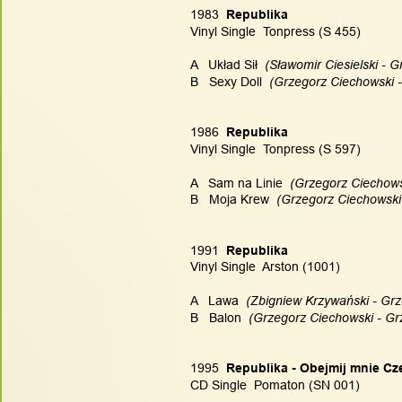
1983
  Republika
Vinyl Single  Tonpress (S 455)
A   Układ Sił
  (Sławomir Ciesielski - 
B   Sexy Doll
  (Grzegorz Ciechowski 
1986
  Republika
Vinyl Single  Tonpress (S 597)
A   Sam na Linie
  (Grzegorz Ciechows
B   Moja Krew
  (Grzegorz Ciechowski
1991
  Republika
Vinyl Single  Arston (1001)
A   Lawa
  (Zbigniew Krzywański - Grz
B   Balon
  (Grzegorz Ciechowski - Gr
1995
  Republika - Obejmij mnie Cz
CD Single  Pomaton (SN 001)