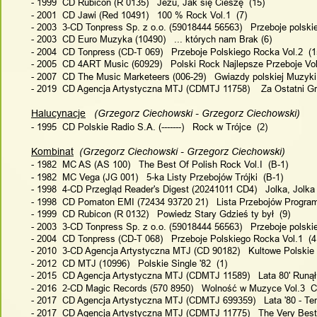
- 1999  CD Rubicon (R 0135)   Jezu, Jak się Cieszę  (15)
- 2001  CD Jawi (Red 10491)   100 % Rock Vol.1  (7)
- 2003  3-CD Tonpress Sp. z o.o. (59018444 56563)   Przeboje polsk
- 2003  CD Euro Muzyka (10490)   ... których nam Brak (6)
- 2004  CD Tonpress (CD-T 069)   Przeboje Polskiego Rocka Vol.2  (1
- 2005  CD 4ART Music (60929)   Polski Rock Najlepsze Przeboje Vol.
- 2007  CD The Music Marketeers (006-29)   Gwiazdy polskiej Muzyki l
- 2019  CD Agencja Artystyczna MTJ (CDMTJ 11758)    Za Ostatni Gr
Halucynacje
   (Grzegorz Ciechowski - Grzegorz Ciechowski)
- 1995  CD Polskie Radio S.A. (-------)   Rock w Trójce  (2)
Kombinat
  (Grzegorz Ciechowski - Grzegorz Ciechowski)
- 1982  MC AS (AS 100)   The Best Of Polish Rock Vol.I  (B-1)
- 1982  MC Vega (JG 001)   5-ka Listy Przebojów Trójki  (B-1)
- 1998  4-CD Przegląd Reader's Digest (20241011 CD4)   Jolka, Jolka -
- 1998  CD Pomaton EMI (72434 93720 21)   Lista Przebojów Programu 
- 1999  CD Rubicon (R 0132)   Powiedz Stary Gdzieś ty był  (9)
- 2003  3-CD Tonpress Sp. z o.o. (59018444 56563)   Przeboje polsk
- 2004  CD Tonpress (CD-T 068)   Przeboje Polskiego Rocka Vol.1  (4
- 2010  3-CD Agencja Artystyczna MTJ (CD 90182)   Kultowe Polskie 
- 2012  CD MTJ (10996)   Polskie Single '82  (1)
- 2015  CD Agencja Artystyczna MTJ (CDMTJ 11589)   Lata 80' Runął 
- 2016  2-CD Magic Records (570 8950)   Wolność w Muzyce Vol.3  C
- 2017  CD Agencja Artystyczna MTJ (CDMTJ 699359)   Lata '80 - Ten
- 2017  CD Agencja Artystyczna MTJ (CDMTJ 11775)   The Very Best o