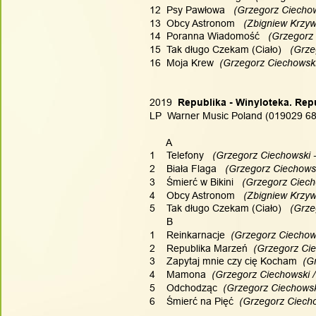
12  Psy Pawłowa
   (Grzegorz Ciecho
13  Obcy Astronom
   (Zbigniew Krzy
14  Poranna Wiadomość
   (Grzegorz
15  Tak długo Czekam (Ciało)
   (Grz
16  Moja Krew
  (Grzegorz Ciechowski
2019
  Republika - Winyloteka. Rep
LP  Warner Music Poland (019029 68
      A
1    Telefony
   (Grzegorz Ciechowski 
2    Biała Flaga
   (Grzegorz Ciechows
3    Śmierć w Bikini
   (Grzegorz Ciec
4    Obcy Astronom
   (Zbigniew Krzy
5    Tak długo Czekam (Ciało)
   (Grz
      B
1    Reinkarnacje
  (Grzegorz Ciechow
2    Republika Marzeń
  (Grzegorz Ci
3    Zapytaj mnie czy cię Kocham
  (G
4    Mamona
  (Grzegorz Ciechowski 
5    Odchodząc
  (Grzegorz Ciechowsk
6    Śmierć na Pięć
  (Grzegorz Ciech