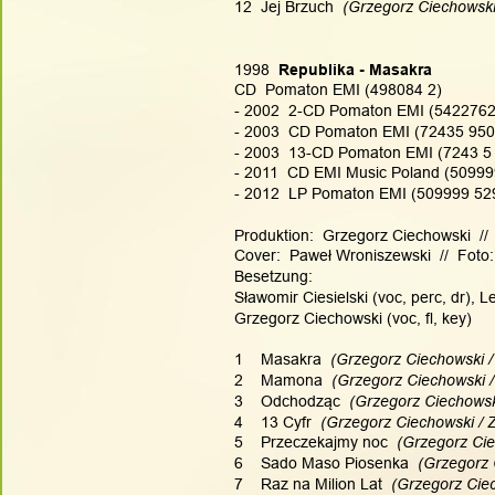
12  Jej Brzuch
  (Grzegorz Ciechowski
1998
  Republika - Masakra
CD  Pomaton EMI (498084 2)
- 2002  2-CD Pomaton EMI (5422762)
- 2003  CD Pomaton EMI (72435 950
- 2003  13-CD Pomaton EMI (7243 5 
- 2011  CD EMI Music Poland (50999
- 2012  LP Pomaton EMI (509999 52
Produktion:  Grzegorz Ciechowski  //
Cover:  Paweł Wroniszewski  //  Foto: 
Besetzung:
Sławomir Ciesielski (voc, perc, dr), L
Grzegorz Ciechowski (voc, fl, key)
1    Masakra
  (Grzegorz Ciechowski /
2    Mamona
  (Grzegorz Ciechowski 
3    Odchodząc
  (Grzegorz Ciechowsk
4    13 Cyfr
  (Grzegorz Ciechowski / 
5    Przeczekajmy noc
  (Grzegorz Ci
6    Sado Maso Piosenka
  (Grzegorz
7    Raz na Milion Lat
  (Grzegorz Cie