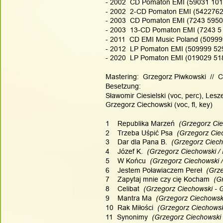
- 2002  CD Pomaton EMI (59031 101
- 2002  2-CD Pomaton EMI (5422762)
- 2003  CD Pomaton EMI (7243 5950
- 2003  13-CD Pomaton EMI (7243 5 
- 2011  CD EMI Music Poland (50999
- 2012  LP Pomaton EMI (509999 52
- 2020  LP Pomaton EMI (019029 51
Mastering:  Grzegorz Piwkowski  //  Co
Besetzung:
Sławomir Ciesielski (voc, perc), Lesze
Grzegorz Ciechowski (voc, fl, key)
1    Republika Marzeń
  (Grzegorz Cie
2    Trzeba Uśpić Psa
  (Grzegorz Cie
3    Dar dla Pana B.
  (Grzegorz Ciech
4    Józef K.
  (Grzegorz Ciechowski / 
5    W Końcu
  (Grzegorz Ciechowski 
6    Jestem Poławiaczem Pereł
  (Grz
7    Zapytaj mnie czy cię Kocham
  (G
8    Celibat
  (Grzegorz Ciechowski - 
9    Mantra Ma
  (Grzegorz Ciechowski 
10  Rak Miłości
  (Grzegorz Ciechowski
11  Synonimy
  (Grzegorz Ciechowski 