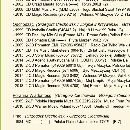
- 2002  CD Urząd Miasta Torunia (------)   Toruń 2002l  (2)
- 2008  CD MJM Music PL (MJM 5205)   Tego Słuchał Świat 1979-198
- 2010  CD Magic Records (275 9216)   Wolność W Muzyce Vol.2  (12
Odchodząc
  (Grzegorz Ciechowski / Zbigniew Krzywański - Grz
- 1999  CD Izabelin Studio (546443 2)   Naj 19 Hitów '99 Roku  (6)
- 1999  CD Dee Jay Mix Club (Promo 147)   Promo Only (Polish Edition
- 2000  CD Pomaton EMI (------)   Płyta Marzeń Vol.2  (9)
- 2005  2-CD Pomaton EMI (724386 058423)   Radio Zet Tylko Wielkie
- 2007  CD The Music Marketeers (004-18)   25 lat Listy Przebojów Tró
- 2013  3-CD Sony Music (887654 75772)   Dekady polskiej Ballady  
- 2014  3-CD Agencja Artystyczna MTJ (CDMTJ 90347)   Polskie Ball
- 2016  2-CD Pomaton (019029 59019 05)   Twoja Muzyka. Polskie lat
- 2017  2-CD Magic Records (574 6906)   Być Mężczyzną  CD1 (4)
- 2017  2-CD Magic Records (670 0402)   Wolność W Muzyce Vol.4  
- 2017  2-CD Pomaton (019029 56974 95)   Mój Empik - Moja Muzyka
- 2018  2-CD Magic Records (538 4708)   Mój Empik - Moja Muzyka. 
Poranna Wiadomość
   (Grzegorz Ciechowski - Grzegorz Ciecho
- 1985  2-LP Polskie Nagrania Muza (SX 2219/2220)   Music From Pol
- 2010  2-CD Warner Music Poland (65741863)   Beats Of Freedom =
Prąd
   (Grzegorz Ciechowski - Grzegorz Ciechowski)
- 1984  MC ------ (------)   Polska Rules / Jaruselskis TOT!!!  (B-7)