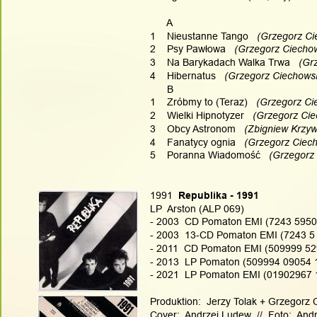
      A
1    Nieustanne Tango
   (Grzegorz C
2    Psy Pawłowa
   (Grzegorz Ciecho
3    Na Barykadach Walka Trwa
   (G
4    Hibernatus
   (Grzegorz Ciechowsk
      B
1    Zróbmy to (Teraz)
   (Grzegorz Ci
2    Wielki Hipnotyzer
   (Grzegorz Ci
3    Obcy Astronom
   (Zbigniew Krzy
4    Fanatycy ognia
   (Grzegorz Ciec
5    Poranna Wiadomość
   (Grzegorz
1991
  Republika - 1991
LP  Arston (ALP 069)
- 2003  CD Pomaton EMI (7243 5950
- 2003  13-CD Pomaton EMI (7243 5 
- 2011  CD Pomaton EMI (509999 52
- 2013  LP Pomaton (509994 09054 
- 2021  LP Pomaton EMI (01902967 
Produktion:  Jerzy Tolak + Grzegorz 
Cover:  Andrzej Ludew  //  Foto:  Andr