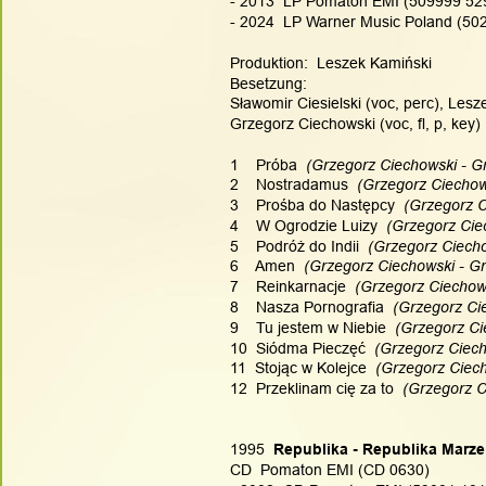
- 2013  LP Pomaton EMI (509999 52
- 2024  LP Warner Music Poland (50
Produktion:  Leszek Kamiński
Besetzung:
Sławomir Ciesielski (voc, perc), Lesze
Grzegorz Ciechowski (voc, fl, p, key)
1    Próba
  (Grzegorz Ciechowski - G
2    Nostradamus
  (Grzegorz Ciechow
3    Prośba do Następcy
  (Grzegorz 
4    W Ogrodzie Luizy
  (Grzegorz Cie
5    Podróż do Indii
  (Grzegorz Ciech
6    Amen
  (Grzegorz Ciechowski - G
7    Reinkarnacje
  (Grzegorz Ciechow
8    Nasza Pornografia
  (Grzegorz Ci
9    Tu jestem w Niebie
  (Grzegorz Ci
10  Siódma Pieczęć
  (Grzegorz Ciech
11  Stojąc w Kolejce
  (Grzegorz Ciec
12  Przeklinam cię za to
  (Grzegorz C
1995
  Republika - Republika Marz
CD  Pomaton EMI (CD 0630)