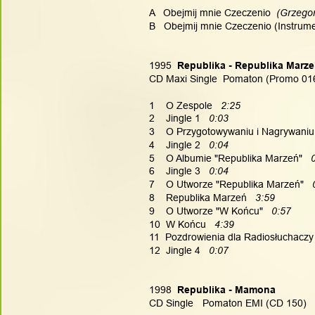
A   Obejmij mnie Czeczenio
  (Grzego
B   Obejmij mnie Czeczenio (Instrume
1995
  Republika - Republika Marz
CD Maxi Single  Pomaton (Promo 01
1    O Zespole   
2:25
2    Jingle 1 
  0:03
3    O Przygotowywaniu i Nagrywani
4    Jingle 2  
 0:04
5    O Albumie "Republika Marzeń"   
6    Jingle 3   
0:04
7    O Utworze "Republika Marzeń"   
8    Republika Marzeń   
3:59
9    O Utworze "W Końcu"   
0:57
10  W Końcu 
  4:39
11  Pozdrowienia dla Radiosłuchaczy 
12  Jingle 4   
0:07
1998
  Republika - Mamona
CD Single  
Pomaton EMI (CD 150)