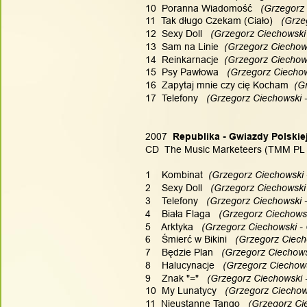
10  Poranna Wiadomość
   (Grzegorz
11  Tak długo Czekam (Ciało)
   (Grz
12  Sexy Doll
   (Grzegorz Ciechowski
13  Sam na Linie
  (Grzegorz Ciechow
14  Reinkarnacje
  (Grzegorz Ciechow
15  Psy Pawłowa
   (Grzegorz Ciecho
16  Zapytaj mnie czy cię Kocham
  (G
17  Telefony
   (Grzegorz Ciechowski 
2007
  Republika - Gwiazdy Polskie
CD  The Music Marketeers (TMM PL 0
1    Kombinat
  (Grzegorz Ciechowski 
2    Sexy Doll
   (Grzegorz Ciechowski
3    Telefony
   (Grzegorz Ciechowski 
4    Biała Flaga
   (Grzegorz Ciechows
5    Arktyka
   (Grzegorz Ciechowski -
6    Śmierć w Bikini
   (Grzegorz Ciech
7    Będzie Plan
   (Grzegorz Ciechows
8    Halucynacje
   (Grzegorz Ciechow
9    Znak "="
   (Grzegorz Ciechowski 
10  My Lunatycy
   (Grzegorz Ciechow
11  Nieustanne Tango
   (Grzegorz Ci