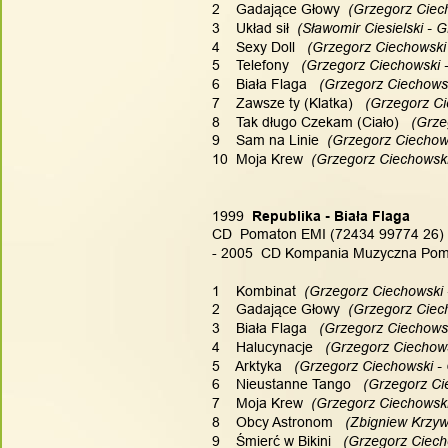
2    Gadające Głowy
  (Grzegorz Ciec
3    Układ sił
  (Sławomir Ciesielski - 
4    Sexy Doll
   (Grzegorz Ciechowski
5    Telefony
   (Grzegorz Ciechowski 
6    Biała Flaga
   (Grzegorz Ciechows
7    Zawsze ty (Klatka)
   (Grzegorz C
8    Tak długo Czekam (Ciało)
   (Grz
9    Sam na Linie
  (Grzegorz Ciechow
10  Moja Krew
  (Grzegorz Ciechowski
1999
  Republika - Biała Flaga
CD  Pomaton EMI (72434 99774 26)  
- 2005  CD Kompania Muzyczna Pom
1    Kombinat
  (Grzegorz Ciechowski 
2    Gadające Głowy
  (Grzegorz Ciec
3    Biała Flaga
   (Grzegorz Ciechows
4    Halucynacje
   (Grzegorz Ciechow
5    Arktyka
   (Grzegorz Ciechowski -
6    Nieustanne Tango
   (Grzegorz C
7    Moja Krew
  (Grzegorz Ciechowski
8    Obcy Astronom
   (Zbigniew Krzy
9    Śmierć w Bikini
   (Grzegorz Ciech