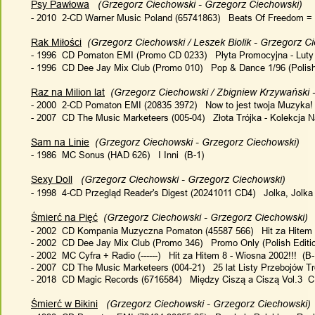
Psy Pawłowa
   (Grzegorz Ciechowski - Grzegorz Ciechowski)
- 2010  2-CD Warner Music Poland (65741863)   Beats Of Freedom =
Rak Miłości
  (Grzegorz Ciechowski / Leszek Biolik - Grzegorz C
- 1996  CD Pomaton EMI (Promo CD 0233)   Płyta Promocyjna - Luty 
- 1996  CD Dee Jay Mix Club (Promo 010)   Pop & Dance 1/96 (Polish 
Raz na Milion lat
  (Grzegorz Ciechowski / Zbigniew Krzywański 
- 2000  2-CD Pomaton EMI (20835 3972)   Now to jest twoja Muzyka! 
- 2007  CD The Music Marketeers (005-04)   Złota Trójka - Kolekcja 
Sam na Linie
  (Grzegorz Ciechowski - Grzegorz Ciechowski)
- 1986  MC Sonus (HAD 626)   I Inni  (B-1)
Sexy Doll
   (Grzegorz Ciechowski - Grzegorz Ciechowski)
- 1998  4-CD Przegląd Reader's Digest (20241011 CD4)   Jolka, Jolka -
Śmierć na Pięć
  (Grzegorz Ciechowski - Grzegorz Ciechowski)
- 2002  CD Kompania Muzyczna Pomaton (45587 566)   Hit za Hitem 
- 2002  CD Dee Jay Mix Club (Promo 346)   Promo Only (Polish Editio
- 2002  MC Cyfra + Radio (------)   Hit za Hitem 8 - Wiosna 2002!!!  (B
- 2007  CD The Music Marketeers (004-21)   25 lat Listy Przebojów Tró
- 2018  CD Magic Records (6716584)   Między Ciszą a Ciszą Vol.3  C
Śmierć w Bikini
   (Grzegorz Ciechowski - Grzegorz Ciechowski)