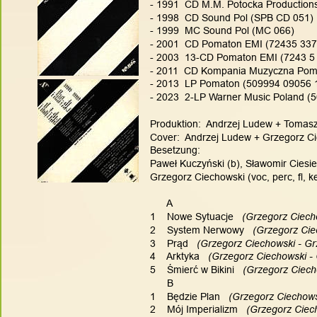
- 1991  CD M.M. Potocka Productions
- 1998  CD Sound Pol (SPB CD 051)  
- 1999  MC Sound Pol (MC 066)
- 2001  CD Pomaton EMI (72435 337
- 2003  13-CD Pomaton EMI (7243 5 
- 2011  CD Kompania Muzyczna Pom
- 2013  LP Pomaton (509994 09056 
- 2023  2-LP Warner Music Poland (
Produktion:  Andrzej Ludew + Tomasz 
Cover:  Andrzej Ludew + Grzegorz Cie
Besetzung:
Paweł Kuczyński (b), Sławomir Ciesiel
Grzegorz Ciechowski (voc, perc, fl, k
      A
1    Nowe Sytuacje
   (Grzegorz Ciech
2    System Nerwowy
   (Grzegorz Ci
3    Prąd
   (Grzegorz Ciechowski - Gr
4    Arktyka
   (Grzegorz Ciechowski -
5    Śmierć w Bikini
   (Grzegorz Ciech
      B
1    Będzie Plan
   (Grzegorz Ciechows
2    Mój Imperializm
   (Grzegorz Ciec