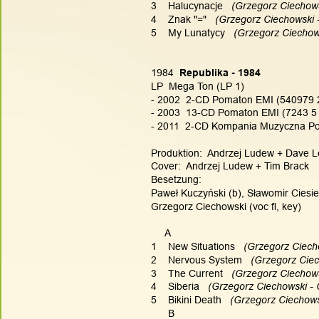
3    Halucynacje
   (Grzegorz Ciechow
4    Znak "="
   (Grzegorz Ciechowski 
5    My Lunatycy
   (Grzegorz Ciechow
1984
  Republika - 1984
LP  Mega Ton (LP 1)
- 2002  2-CD Pomaton EMI (540979 2
- 2003  13-CD Pomaton EMI (7243 5 
- 2011  2-CD Kompania Muzyczna Pom
Produktion:  Andrzej Ludew + Dave L
Cover:  Andrzej Ludew + Tim Brack
Besetzung:
Paweł Kuczyński (b), Sławomir Ciesiel
Grzegorz Ciechowski (voc fl, key)
     A
1    New Situations
   (Grzegorz Ciec
2    Nervous System
   (Grzegorz Cie
3    The Current
   (Grzegorz Ciechow
4    Siberia
   (Grzegorz Ciechowski -
5    Bikini Death
   (Grzegorz Ciechow
      B