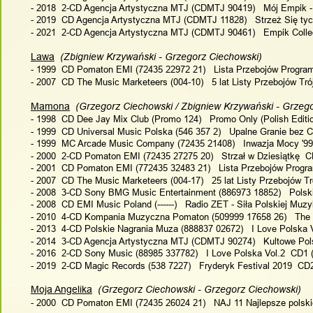
- 2018  2-CD Agencja Artystyczna MTJ (CDMTJ 90419)   Mój Empik -
- 2019  CD Agencja Artystyczna MTJ (CDMTJ 11828)   Strzeż Się tych
- 2021  2-CD Agencja Artystyczna MTJ (CDMTJ 90461)   Empik Colle
Lawa
  (Zbigniew Krzywański - Grzegorz Ciechowski)
- 1999  CD Pomaton EMI (72435 22972 21)   Lista Przebojów Programu 
- 2007  CD The Music Marketeers (004-10)   5 lat Listy Przebojów Trój
Mamona
  (Grzegorz Ciechowski / Zbigniew Krzywański - Grzeg
- 1998  CD Dee Jay Mix Club (Promo 124)   Promo Only (Polish Edition
- 1999  CD Universal Music Polska (546 357 2)   Upalne Granie bez C
- 1999  MC Arcade Music Company (72435 21408)   Inwazja Mocy '99 -
- 2000  2-CD Pomaton EMI (72435 27275 20)   Strzał w Dziesiątkę  C
- 2001  CD Pomaton EMI (772435 32483 21)   Lista Przebojów Programu
- 2007  CD The Music Marketeers (004-17)   25 lat Listy Przebojów Tró
- 2008  3-CD Sony BMG Music Entertainment (886973 18852)   Polski
- 2008  CD EMI Music Poland (------)   Radio ZET - Siła Polskiej Muzyk
- 2010  4-CD Kompania Muzyczna Pomaton (509999 17658 26)   The Be
- 2013  4-CD Polskie Nagrania Muza (888837 02672)   I Love Polska V
- 2014  3-CD Agencja Artystyczna MTJ (CDMTJ 90274)   Kultowe Polsk
- 2016  2-CD Sony Music (88985 337782)   I Love Polska Vol.2  CD1 
- 2019  2-CD Magic Records (538 7227)   Fryderyk Festival 2019  CD2
Moja Angelika
  (Grzegorz Ciechowski - Grzegorz Ciechowski)
- 2000  CD Pomaton EMI (72435 26024 21)   NAJ 11 Najlepsze polskie