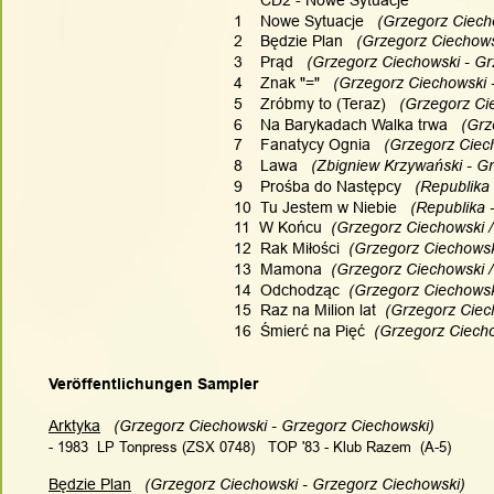
1    Nowe Sytuacje
   (Grzegorz Ciech
2    Będzie Plan
   (Grzegorz Ciechows
3    Prąd
   (Grzegorz Ciechowski - Gr
4    Znak "="
   (Grzegorz Ciechowski 
5    Zróbmy to (Teraz)
   (Grzegorz Ci
6    Na Barykadach Walka trwa
   (Gr
7    Fanatycy Ognia
   (Grzegorz Ciec
8    Lawa
   (Zbigniew Krzywański - G
9    Prośba do Następcy
   (Republika
10  Tu Jestem w Niebie
   (Republika
11  W Końcu
  (Grzegorz Ciechowski 
12  Rak Miłości
  (Grzegorz Ciechowsk
13  Mamona
  (Grzegorz Ciechowski 
14  Odchodząc
  (Grzegorz Ciechowsk
15  Raz na Milion lat
  (Grzegorz Ciec
16  Śmierć na Pięć
  (Grzegorz Ciech
Veröffentlichungen Sampler
Arktyka
   (Grzegorz Ciechowski - Grzegorz Ciechowski)
- 1983  LP Tonpress (ZSX 0748)   TOP '83 - Klub Razem  (A-5)
Będzie Plan
   (Grzegorz Ciechowski - Grzegorz Ciechowski)