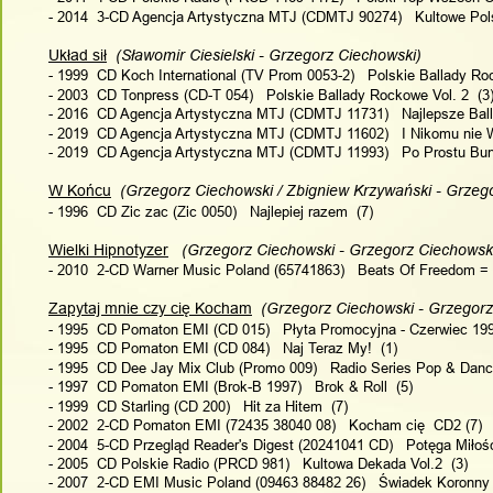
- 2014  3-CD Agencja Artystyczna MTJ (CDMTJ 90274)   Kultowe Polsk
Układ sił
  (Sławomir Ciesielski - Grzegorz Ciechowski)
- 1999  CD Koch International (TV Prom 0053-2)   Polskie Ballady Ro
- 2003  CD Tonpress (CD-T 054)   Polskie Ballady Rockowe Vol. 2  (3
- 2016  CD Agencja Artystyczna MTJ (CDMTJ 11731)   Najlepsze Ball
- 2019  CD Agencja Artystyczna MTJ (CDMTJ 11602)   I Nikomu nie W
- 2019  CD Agencja Artystyczna MTJ (CDMTJ 11993)   Po Prostu Bunt:
W Końcu
  (Grzegorz Ciechowski / Zbigniew Krzywański - Grzeg
- 1996  CD Zic zac (Zic 0050)   Najlepiej razem  (7)
Wielki Hipnotyzer
   (Grzegorz Ciechowski - Grzegorz Ciechowsk
- 2010  2-CD Warner Music Poland (65741863)   Beats Of Freedom =
Zapytaj mnie czy cię Kocham
  (Grzegorz Ciechowski - Grzegor
- 1995  CD Pomaton EMI (CD 015)   Płyta Promocyjna - Czerwiec 199
- 1995  CD Pomaton EMI (CD 084)   Naj Teraz My!  (1)
- 1995  CD Dee Jay Mix Club (Promo 009)   Radio Series Pop & Dance 
- 1997  CD Pomaton EMI (Brok-B 1997)   Brok & Roll  (5)
- 1999  CD Starling (CD 200)   Hit za Hitem  (7)
- 2002  2-CD Pomaton EMI (72435 38040 08)   Kocham cię  CD2 (7)
- 2004  5-CD Przegląd Reader's Digest (20241041 CD)   Potęga Miłośc
- 2005  CD Polskie Radio (PRCD 981)   Kultowa Dekada Vol.2  (3)
- 2007  2-CD EMI Music Poland (09463 88482 26)   Świadek Koronny 