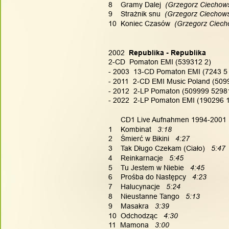
8    Gramy Dalej
  (Grzegorz Ciechows
9    Strażnik snu
  (Grzegorz Ciechows
10  Koniec Czasów
  (Grzegorz Ciech
2002
  Republika - Republika
2-CD  Pomaton EMI (539312 2)
- 2003  13-CD Pomaton EMI (7243 5 
- 2011  2-CD EMI Music Poland (509
- 2012  2-LP Pomaton (509999 5298
- 2022  2-LP Pomaton EMI (190296 
      CD1 Live Aufnahmen 1994-2001
1    Kombinat   
3:18
2    Śmierć w Bikini   
4:27
3    Tak Długo Czekam (Ciało)  
 5:47
4    Reinkarnacje   
5:45
5    Tu Jestem w Niebie   
4:45
6    Prośba do Następcy   
4:23
7    Halucynacje   
5:24
8    Nieustanne Tango   
5:13
9    Masakra  
 3:39
10  Odchodząc   
4:30
11  Mamona 
  3:00