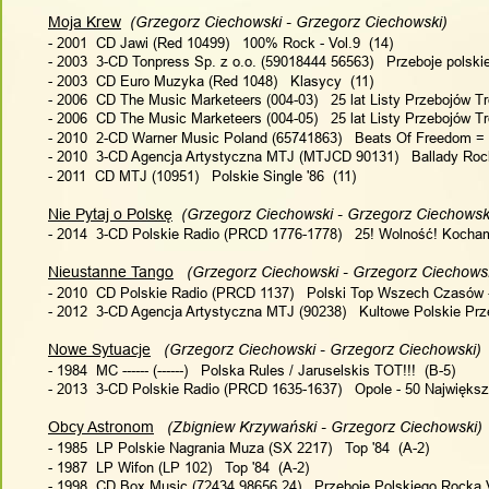
Moja Krew
  (Grzegorz Ciechowski - Grzegorz Ciechowski)
- 2001  CD Jawi (Red 10499)   100% Rock - Vol.9  (14)
- 2003  3-CD Tonpress Sp. z o.o. (59018444 56563)   Przeboje polsk
- 2003  CD Euro Muzyka (Red 1048)   Klasycy  (11)
- 2006  CD The Music Marketeers (004-03)   25 lat Listy Przebojów Tró
- 2006  CD The Music Marketeers (004-05)   25 lat Listy Przebojów Tró
- 2010  2-CD Warner Music Poland (65741863)   Beats Of Freedom =
- 2010  3-CD Agencja Artystyczna MTJ (MTJCD 90131)   Ballady Roc
- 2011  CD MTJ (10951)   Polskie Single '86  (11)
Nie Pytaj o Polskę
  (Grzegorz Ciechowski - Grzegorz Ciechowsk
- 2014  3-CD Polskie Radio (PRCD 1776-1778)   25! Wolność! Kocha
Nieustanne Tango
   (Grzegorz Ciechowski - Grzegorz Ciechows
- 2010  CD Polskie Radio (PRCD 1137)   Polski Top Wszech Czasów -
- 2012  3-CD Agencja Artystyczna MTJ (90238)   Kultowe Polskie Prze
Nowe Sytuacje
   (Grzegorz Ciechowski - Grzegorz Ciechowski)
- 1984  MC ------ (------)   Polska Rules / Jaruselskis TOT!!!  (B-5)
- 2013  3-CD Polskie Radio (PRCD 1635-1637)   Opole - 50 Najwięks
Obcy Astronom
   (Zbigniew Krzywański - Grzegorz Ciechowski)
- 1985  LP Polskie Nagrania Muza (SX 2217)   Top '84  (A-2)
- 1987  LP Wifon (LP 102)   Top '84  (A-2)
- 1998  CD Box Music (72434 98656 24)   Przeboje Polskiego Rocka V