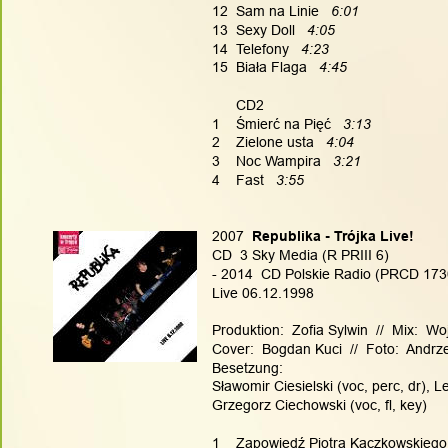
12  Sam na Linie   
6:01
13  Sexy Doll   
4:05
14  Telefony   
4:23
15  Biała Flaga  
 4:45
      CD2
1    Śmierć na Pięć  
 3:13
2    Zielone usta   
4:04
3    Noc Wampira   
3:21
4    Fast 
  3:55
2007
  Republika - Trójka Live!
CD  3 Sky Media (R PRIII 6)
- 2014  CD Polskie Radio (PRCD 173
Live 06.12.1998
Produktion:  Zofia Sylwin  //  Mix:  W
Cover:  Bogdan Kuci  //  Foto:  Andrze
Besetzung:
Sławomir Ciesielski (voc, perc, dr), L
Grzegorz Ciechowski (voc, fl, key)
1    Zapowiedź Piotra Kaczkowskiego