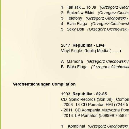
1   Tak Tak ... To Ja
   (Grzegorz Ciec
2   Śmierć w Bikini
   (Grzegorz Ciech
3   Telefony
   (Grzegorz Ciechowski -
4   Biała Flaga
   (Grzegorz Ciechowsk
5   Sexy Doll
   (Grzegorz Ciechowski 
2017
  Republika - Live
Vinyl Single  Repliq Media (------)
A   Mamona   
(Grzegorz Ciechowski /
B   Biała Flaga
   (Grzegorz Ciechows
Veröffentlichungen Compilation
1993
  Republika - 82-85
CD  Sonic Records (Son 39)   Compil
- 2003  13-CD Pomaton EMI (7243 5 
- 2011  CD Kompania Muzyczna Pom
- 2013  LP Pomaton (509999 75583 
1    Kombinat
  (Grzegorz Ciechowski 