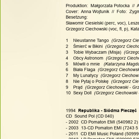
Produktion:  Małgorzata Potocka  // 
Cover:  Anna Wojtunik  //  Foto:  Zy
Besetzung:
Sławomir Ciesielski (perc, voc), Lesz
Grzegorz Ciechowski (voc, fl, p), Ka
1    Nieustanne Tango
  (Grzegorz Ci
2    Śmierć w Bikini
  (Grzegorz Ciech
3    Tobie Wybaczam (Misja)
  (Grzeg
4    Obcy Astronom
  (Grzegorz Ciech
5    Mówili o mnie  
 (Katarzyna Magda
6    Biała Flaga
  (Grzegorz Ciechowsk
7    My Lunatycy
  (Grzegorz Ciechows
8    Nie Pytaj o Polskę
  (Grzegorz Cie
9    Prąd
  (Grzegorz Ciechowski - Gr
10  Sexy Doll
  (Grzegorz Ciechowski 
1994
  Republika - Siódma Pieczęć
CD  Sound Pol (CD 040)
- 2002  CD Pomaton EMI (540982 2)
- 2003  13-CD Pomaton EMI (7243 5 
- 2011  CD EMI Music Poland (50999