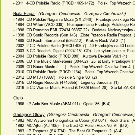
- 2011  4-CD Polskie Radio (PRCD 1469-1472)   Polski Top Wszech C
Biała Flaga
   (Grzegorz Ciechowski - Grzegorz Ciechowski)
- 1994  CD Polskie Nagrania Muza (SX 2440)   Przeboje polskiego Ro
- 1994  CD Wifon (WCD 039)   Niezapomniane Przeboje Polskiego Roc
- 1998  CD Pomaton EMI (72434 96357 22)   Dodatek Nadzwyczajny do
- 1998  CD Sonic Records (Son 143)   Złote Przeboje Radia Pogoda  (
- 1999  CD Koch International (52622-2)   Krok w Rock Vol.2  (1)
- 2002  2-CD Polskie Radio (PRCD 406-7)   40 Przebojów na 40 Lecie
- 2003  5-CD Reader's Digest (20241151 CD)   Leksykon polskiej Pios
- 2004  CD Polskie Radio (PRCD 980)   Kultowa Dekada Vol.1 (4)
- 2006  CD The Music Marketeers (004-02)   25 lat Listy Przebojów Tró
- 2009  CD Bauer Music (------)   Polski Top Wszech Czasów Tom 4  (
- 2010  CD Polskie Radio (PRCD 1134)   Polski Top Wszech Czasów  
- 2012  CD MTJ (10997)   Polskie Single '83  (2)
- 2015  CD Regio Records (4745866)   Legendy Jarocina  (1)
- 2018  5-CD Warner Music Poland (019029 56551 29)   Sto lat ZAiKS
Ciało
- 1986  LP Ania Box Music (ABM 011)   Opole '86  (B-4)
Gadające Głowy
  (Grzegorz Ciechowski - Grzegorz Ciechowski)
- 1982  MC Wytwórnia Fonograficzna Cobra (KS 004)   Rock Stars  (A
- 1982  MC Ajton (AJ 105)   The Best Of Polish Rock Vol.VI  (B-2)
- 1983  LP Tonpress (SX T34)   The Best Of Tonpress '2  (A-4)