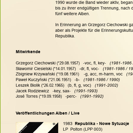
1990 wurde die Band wieder aktiv, began
bis zu ihrer endgültigen Trennung, nach
fünf weitere Alben.
In Erinnerung an Grzegorz Ciechowski ga
aber als Projekte für die Erinnerungskult
Republika.
Mitwirkende
Grzegorz Ciechowski
(*29.08.1957)
   -voc, fl, key- 
  (1981-1986
Sławomir Ciesielski
 (*14.01.1957)
   -dr, fl, voc- 
  (1981-1986 / 1
Zbigniew Krzywański
 (*19.08.1961)
    -g, acc, m-harm, voc  
 (1
Paweł Kuczyński
 (*21.06.1951)
   -b-   
(1981-1986 / 1990)
Leszek Biolik
 (*26.02.1965)
   (b, fl, g, voc)  
 (1991-2002)
Jacek Rodziewicz   -key, sax-  
 (1991-1993)
José Torres
 (*19.09.1958)
   -perc-  
 (1991-1992)
Veröffentlichungen Alben / Live
1983
  Republika - Nowe Sytuacje
LP  Polton (LPP 003)