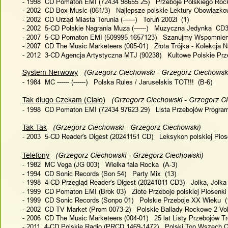
- 1998  CD Pomaton EMI (72434 98655 25)   Przeboje Polskiego Rock
- 2002  CD Box Music (061/3)   Najlepsze polskie Lektury Obowiązkowe
- 2002  CD Urząd Miasta Torunia (------)   Toruń 2002l  (1)
- 2002  5-CD Polskie Nagrania Muza (------)   Muzyczna Jedynka  CD3
- 2007  5-CD Pomaton EMI (509995 1657123)   Szanujmy Wspomnieni
- 2007  CD The Music Marketeers (005-01)   Złota Trójka - Kolekcja 
- 2012  3-CD Agencja Artystyczna MTJ (90238)   Kultowe Polskie Prze
System Nerwowy
   (Grzegorz Ciechowski - Grzegorz Ciechowsk
- 1984  MC ------ (------)   Polska Rules / Jaruselskis TOT!!!  (B-6)
Tak długo Czekam (Ciało)
   (Grzegorz Ciechowski - Grzegorz C
- 1998  CD Pomaton EMI (72434 97623 29)   Lista Przebojów Programu 
Tak Tak
   (Grzegorz Ciechowski - Grzegorz Ciechowski)
- 2003  5-CD Reader's Digest (20241151 CD)   Leksykon polskiej Pios
Telefony
   (Grzegorz Ciechowski - Grzegorz Ciechowski)
- 1982  MC Vega (JG 003)   Wielka fala Rocka  (A-3)
- 1994  CD Sonic Records (Son 54)   Party Mix  (13)
- 1998  4-CD Przegląd Reader's Digest (20241011 CD3)   Jolka, Jolka -
- 1999  CD Pomaton EMI (Brok 03)   Złote Przeboje polskiej Piosenki -
- 1999  CD Sonic Records (Sonpo 01)   Polskie Przeboje XX Wieku  (
- 2002  CD TV Market (Prom 0073-2)   Polskie Ballady Rockowe 2 Vol.
- 2006  CD The Music Marketeers (004-01)   25 lat Listy Przebojów Tró
- 2011  4-CD Polskie Radio (PRCD 1469-1472)   Polski Top Wszech C