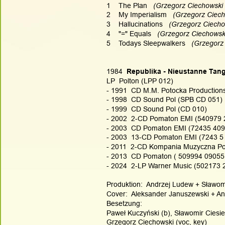
1    The Plan
   (Grzegorz Ciechowski
2    My Imperialism
   (Grzegorz Ciec
3    Hallucinations
   (Grzegorz Ciech
4    "=" Equals
   (Grzegorz Ciechowsk
5    Todays Sleepwalkers
   (Grzegor
1984
  Republika - Nieustanne Tan
LP  Polton (LPP 012)
- 1991  CD M.M. Potocka Productions
- 1998  CD Sound Pol (SPB CD 051)  
- 1999  CD Sound Pol (CD 010)
- 2002  2-CD Pomaton EMI (540979 2
- 2003  CD Pomaton EMI (72435 409
- 2003  13-CD Pomaton EMI (7243 5 
- 2011  2-CD Kompania Muzyczna Pom
- 2013  CD Pomaton ( 509994 09055
- 2024  2-LP Warner Music (502173 
Produktion:  Andrzej Ludew + Sławom
Cover:  Aleksander Januszewski + Ant
Besetzung:
Paweł Kuczyński (b), Sławomir Ciesiel
Grzegorz Ciechowski (voc, key)