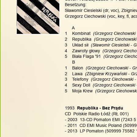
Besetzung:
Sławomir Ciesielski (dr, voc), Zbigni
Grzegorz Ciechowski (voc, key, fl, ac
      A
1    Kombinat
  (Grzegorz Ciechowski 
2    Republika
  (Grzegorz Ciechowski
3    Układ sił
  (Sławomir Ciesielski - 
4    Zawroty głowy
  (Grzegorz Ciecho
5    Biała Flaga '91
  (Grzegorz Ciecho
      B
1    Balon
  (Grzegorz Ciechowski - G
2    Lawa
  (Zbigniew Krzywański - Gr
3    Telefony
  (Grzegorz Ciechowski -
4    Sexy Doll
  (Grzegorz Ciechowski 
5    Moja Krew
  (Grzegorz Ciechowski
1993
  Republika - Bez Prądu
CD  Polskie Radio Łódź (RŁ 001)
- 2003  13-CD Pomaton EMI (7243 5 
- 2011  CD EMI Music Poland (50999
- 2013  LP Pomaton (509999 75582 