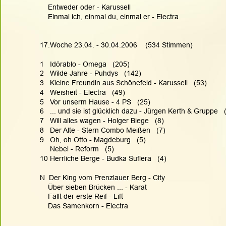
    Entweder oder - Karussell
    Einmal ich, einmal du, einmal er - Electra
17.Woche 23.04. - 30.04.2006    (534 Stimmen)
1   Idörablo - Omega   (205)
2   Wilde Jahre - Puhdys   (142)
3   Kleine Freundin aus Schönefeld - Karussell   (53)
4   Weisheit - Electra   (49)
5   Vor unserm Hause - 4 PS   (25)
6   ... und sie ist glücklich dazu - Jürgen Kerth & Gruppe   
7   Will alles wagen - Holger Biege   (8)
8   Der Alte - Stern Combo Meißen   (7)
9   Oh, oh Otto - Magdeburg   (5)
     Nebel - Reform   (5)
10 Herrliche Berge - Budka Suflera   (4)
N  Der King vom Prenzlauer Berg - City
    Über sieben Brücken ... - Karat
    Fällt der erste Reif - Lift
    Das Samenkorn - Electra