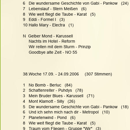
6   Die wundersame Geschichte von Gabi - Pankow   (24)
7   Lebenslauf - Stern Meißen   (6)
8   Wie weit fliegt die Taube - Karat   (5)
9   Eddi - Formel I   (3)
10 Hallo Mary - Electra   (1)
N  Gelber Mond - Karussell
     Nachts im Hotel - Reform
     Wir reiten mit dem Sturm - Prinzip
     Goodbye alte Zeit - NO 55
38.Woche 17.09. - 24.09.2006     (307 Stimmen)
1   No Bomb - Berluc   (84)
2   Schattenreiter - Puhdys   (78)
3   Mein Bruder Blues - Karussell   (71)
4   Mont Klamott - Silly   (26)
5   Die wundersame Geschichte von Gabi - Pankow   (18)
6   Und ich sehn mich nach dir - Metropol   (10)
7   Planetenwind - Pond   (6)
8   Wie weit fliegt die Taube - Karat   (5)
9   Traum vom Fliegen - Gruppe "Wir"   (3)