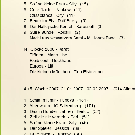
5   So `ne kleine Frau - Silly   (15)
6   Gute Nacht - Pankow   (11)
     Casablanca - City   (11)
7   Feuer im Eis - Ralf Bursy   (5)
8   Der Halleysche Komet - Karussell   (3)
9   Süße Sünde - Rosalili   (2)
     Nacht aus schwarzem Samt - M. Jones Band   (3)
N   Glocke 2000 - Karat
     Tränen - Mona Lise
     Bleib cool - Rockhaus
     Europa - Lift
     Die kleinen Mädchen - Tino Eisbrenner
4.+5. Woche 2007  21.01.2007 - 02.02.2007    (614 Stim
1   Schlaf mit mir - Puhdys   (181)
2   Aber wann - IC Falkenberg   (171)
3   Das in Hundert Jahren - Berluc   (52)
4   Zeit die nie vergeht - Perl   (51)
5   So `ne kleine Frau - Silly   (45)
6   Der Spieler - Jessica   (38)
7   Gute Nacht - Pankow   (30)