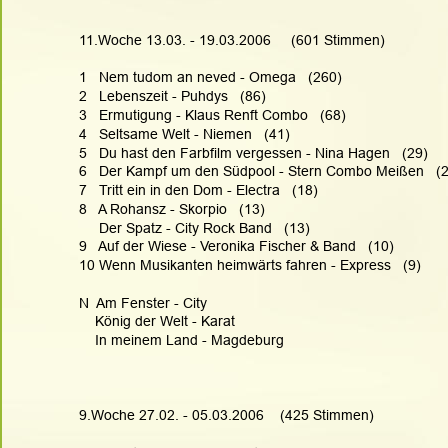
11.Woche 13.03. - 19.03.2006     (601 Stimmen)
1   Nem tudom an neved - Omega   (260)
2   Lebenszeit - Puhdys   (86)
3   Ermutigung - Klaus Renft Combo   (68)
4   Seltsame Welt - Niemen   (41)
5   Du hast den Farbfilm vergessen - Nina Hagen   (29)
6   Der Kampf um den Südpool - Stern Combo Meißen   (
7   Tritt ein in den Dom - Electra   (18)
8   A Rohansz - Skorpio   (13)
     Der Spatz - City Rock Band   (13)
9   Auf der Wiese - Veronika Fischer & Band   (10)
10 Wenn Musikanten heimwärts fahren - Express   (9)
N  Am Fenster - City
    König der Welt - Karat
    In meinem Land - Magdeburg
9.Woche 27.02. - 05.03.2006    (425 Stimmen)