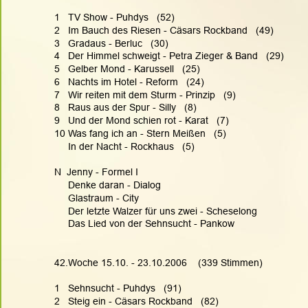
1   TV Show - Puhdys   (52)
2   Im Bauch des Riesen - Cäsars Rockband   (49)
3   Gradaus - Berluc   (30)
4   Der Himmel schweigt - Petra Zieger & Band   (29)
5   Gelber Mond - Karussell   (25)
6   Nachts im Hotel - Reform   (24)
7   Wir reiten mit dem Sturm - Prinzip   (9)
8   Raus aus der Spur - Silly   (8)
9   Und der Mond schien rot - Karat   (7)
10 Was fang ich an - Stern Meißen   (5)
     In der Nacht - Rockhaus   (5)
N  Jenny - Formel I
     Denke daran - Dialog
     Glastraum - City
     Der letzte Walzer für uns zwei - Scheselong
     Das Lied von der Sehnsucht - Pankow
42.Woche 15.10. - 23.10.2006    (339 Stimmen)
1   Sehnsucht - Puhdys   (91)
2   Steig ein - Cäsars Rockband   (82)