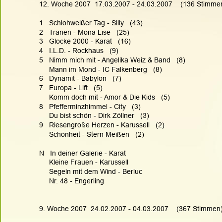
12. Woche 2007  17.03.2007 - 24.03.2007    (136 Stimme
1   Schlohweißer Tag - Silly   (43)
2   Tränen - Mona Lise   (25)
3   Glocke 2000 - Karat   (16)
4   I.L.D. - Rockhaus   (9)
5   Nimm mich mit - Angelika Weiz & Band   (8)
     Mann im Mond - IC Falkenberg   (8)
6   Dynamit - Babylon   (7)
7   Europa - Lift   (5)
     Komm doch mit - Amor & Die Kids   (5)
8   Pfefferminzhimmel - City   (3)
     Du bist schön - Dirk Zöllner   (3)
9   Riesengroße Herzen - Karussell   (2)
     Schönheit - Stern Meißen   (2)
N   In deiner Galerie - Karat
     Kleine Frauen - Karussell
     Segeln mit dem Wind - Berluc
     Nr. 48 - Engerling
9. Woche 2007  24.02.2007 - 04.03.2007    (367 Stimmen