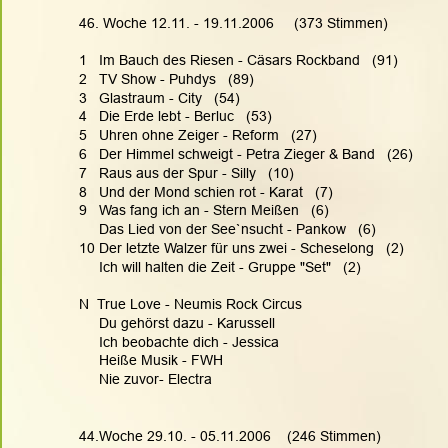
46. Woche 12.11. - 19.11.2006     (373 Stimmen)
1   Im Bauch des Riesen - Cäsars Rockband   (91)
2   TV Show - Puhdys   (89)
3   Glastraum - City   (54)
4   Die Erde lebt - Berluc   (53)
5   Uhren ohne Zeiger - Reform   (27)
6   Der Himmel schweigt - Petra Zieger & Band   (26)
7   Raus aus der Spur - Silly   (10)
8   Und der Mond schien rot - Karat   (7)
9   Was fang ich an - Stern Meißen   (6)
     Das Lied von der See`nsucht - Pankow   (6)
10 Der letzte Walzer für uns zwei - Scheselong   (2)
     Ich will halten die Zeit - Gruppe "Set"   (2)
N  True Love - Neumis Rock Circus
     Du gehörst dazu - Karussell
     Ich beobachte dich - Jessica
     Heiße Musik - FWH
     Nie zuvor- Electra
44.Woche 29.10. - 05.11.2006    (246 Stimmen)