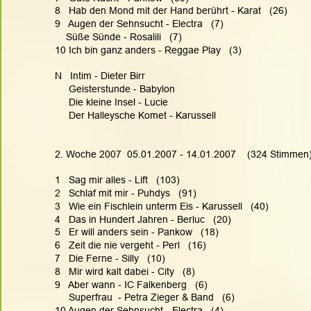
8   Hab den Mond mit der Hand berührt - Karat   (26)
9   Augen der Sehnsucht - Electra   (7)
    Süße Sünde - Rosalili   (7)
10 Ich bin ganz anders - Reggae Play   (3)
N   Intim - Dieter Birr
     Geisterstunde - Babylon
     Die kleine Insel - Lucie
     Der Halleysche Komet - Karussell
2. Woche 2007  05.01.2007 - 14.01.2007    (324 Stimmen
1   Sag mir alles - Lift   (103)
2   Schlaf mit mir - Puhdys   (91)
3   Wie ein Fischlein unterm Eis - Karussell   (40)
4   Das in Hundert Jahren - Berluc   (20)
5   Er will anders sein - Pankow   (18)
6   Zeit die nie vergeht - Perl   (16)
7   Die Ferne - Silly   (10)
8   Mir wird kalt dabei - City   (8)
9   Aber wann - IC Falkenberg   (6)
     Superfrau  - Petra Zieger & Band   (6)
10 Augen der Sehnsucht - Electra   (4)