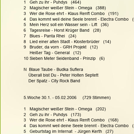
1   Geh zu ihr - Puhdys   (464)
2   Magischer weißer Stein - Omega   (388)
3   Wer die Rose ehrt - Klaus Renft Combo   (191)
4   Das kommt weil deine Seele brennt - Electra Combo   
5   Mein Herz soll ein Wasser sein - Lift   (36)
6   Tagesreise - Horst Krüger Band   (28)
7   Blues - Panta Rhei   (24)
8   Lied einer alten Stadt - Klosterbrüder   (14)
9   Bruder, da vorn - GRH Projekt   (12)
     Heißer Tag - General   (12)
10 Sieben Meter Seidenband - Prinzip   (6)
N  Blaue Taube - Budka Suflera
    Überall bist Du - Peter Holten Septett
    Der Spatz - City Rock Band
5.Woche 30.1. - 05.02.2006     (729 Stimmen)
1   Magischer weißer Stein - Omega   (202)
2   Geh zu ihr - Puhdys   (173)
3   Wer die Rose ehrt - Klaus Renft Combo   (168)
4   Das kommt weil deine Seele brennt - Electra Combo   
5   Geburtstag im Internat  - Jürgen Kerth   (27)