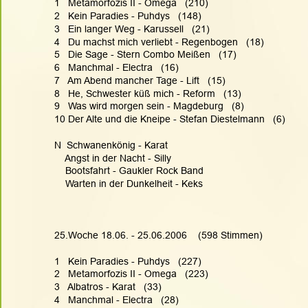
1   Metamorfozis II - Omega   (210)
2   Kein Paradies - Puhdys   (148)
3   Ein langer Weg - Karussell   (21)
4   Du machst mich verliebt - Regenbogen   (18)
5   Die Sage - Stern Combo Meißen   (17)
6   Manchmal - Electra   (16)
7   Am Abend mancher Tage - Lift   (15)
8   He, Schwester küß mich - Reform   (13)
9   Was wird morgen sein - Magdeburg   (8)
10 Der Alte und die Kneipe - Stefan Diestelmann   (6)
N  Schwanenkönig - Karat
    Angst in der Nacht - Silly
    Bootsfahrt - Gaukler Rock Band
    Warten in der Dunkelheit - Keks
25.Woche 18.06. - 25.06.2006    (598 Stimmen)
1   Kein Paradies - Puhdys   (227)
2   Metamorfozis II - Omega   (223)
3   Albatros - Karat   (33)
4   Manchmal - Electra   (28)