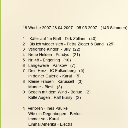
18.Woche 2007 28.04.2007 - 05.05.2007   (145 Stimmen)
1    Käfer auf `m Blatt - Dirk Zöllner   (40)
2    Bis ich wieder steh - Petra Zieger & Band   (25)
3   Verlorene Kinder  - Silly  (22)
4   Neue Helden - Puhdys   (21)
5   Nr. 48 - Engerling   (10)
6   Langeweile - Pankow   (7)
7   Dein Herz - IC Falkenberg   (5)
     In deiner Galerie - Karat   (5)
8   Kleine Frauen - Karussell   (3)
     Manne - Biest   (3)
9   Segeln mit dem Wind - Berluc   (2)
     Kalte Augen - Ralf Bursy   (2)
N  Verloren - Ines Paulke
     Wie ein Regenbogen - Berluc
     Immer so - Karat
     Einmal Amerika - Electra