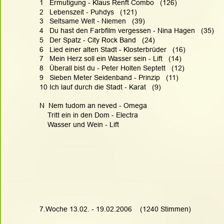
1   Ermutigung - Klaus Renft Combo   (126)
2   Lebenszeit - Puhdys   (121)
3   Seltsame Welt - Niemen   (39)
4   Du hast den Farbfilm vergessen - Nina Hagen   (35)
5   Der Spatz - City Rock Band   (24)
6   Lied einer alten Stadt - Klosterbrüder   (16)
7   Mein Herz soll ein Wasser sein - Lift   (14)
8   Überall bist du - Peter Holten Septett   (12)
9   Sieben Meter Seidenband - Prinzip   (11)
10 Ich lauf durch die Stadt - Karat   (9)
N  Nem tudom an neved - Omega
    Tritt ein in den Dom - Electra
    Wasser und Wein - Lift
7.Woche 13.02. - 19.02.2006    (1240 Stimmen)