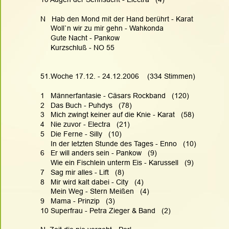
N   Hab den Mond mit der Hand berührt - Karat
     Woll`n wir zu mir gehn - Wahkonda
     Gute Nacht - Pankow
     Kurzschluß - NO 55
51.Woche 17.12. - 24.12.2006    (334 Stimmen)
1   Männerfantasie - Cäsars Rockband   (120)
2   Das Buch - Puhdys   (78)
3   Mich zwingt keiner auf die Knie - Karat   (58)
4   Nie zuvor - Electra   (21)
5   Die Ferne - Silly   (10)
     In der letzten Stunde des Tages - Enno   (10)
6   Er will anders sein - Pankow   (9)
     Wie ein Fischlein unterm Eis - Karussell   (9)
7   Sag mir alles - Lift   (8)
8   Mir wird kalt dabei - City   (4)
     Mein Weg - Stern Meißen   (4)
9   Mama - Prinzip   (3)
10 Superfrau - Petra Zieger & Band   (2)