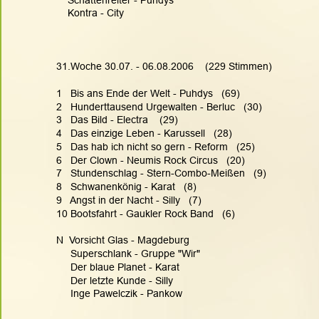
    Kontra - City
31.Woche 30.07. - 06.08.2006    (229 Stimmen)
1   Bis ans Ende der Welt - Puhdys   (69)
2   Hunderttausend Urgewalten - Berluc   (30)
3   Das Bild - Electra    (29)
4   Das einzige Leben - Karussell   (28)
5   Das hab ich nicht so gern - Reform   (25)
6   Der Clown - Neumis Rock Circus   (20)
7   Stundenschlag - Stern-Combo-Meißen   (9)
8   Schwanenkönig - Karat   (8)
9   Angst in der Nacht - Silly   (7)
10 Bootsfahrt - Gaukler Rock Band   (6)
N  Vorsicht Glas - Magdeburg
     Superschlank - Gruppe "Wir"
     Der blaue Planet - Karat
     Der letzte Kunde - Silly
     Inge Pawelczik - Pankow