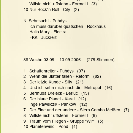
     Willste nich` uffstehn - Formel I   (3)
10 Nur Rock`n Roll - City   (2)
N  Sehnsucht - Puhdys
     Ich muss darüber quatschen - Rockhaus
     Hallo Mary - Electra
     FKK - Juckreiz
36.Woche 03.09. - 10.09.2006     (279 Stimmen)
1   Schattenreiter - Puhdys   (97)
2   Wenn die Blätter fallen - Reform   (82)
3   Der letzte Kunde - Silly   (21)
4   Und ich sehn mich nach dir - Metropol   (16)
5   Bermuda Dreieck - Berluc   (13)
6   Der blaue Planet - Karat   (12)
     Inge Pawelczik - Pankow   (12)
7   Der Eine und der andere - Stern Combo Meißen   (7)
8   Willste nich` uffstehn - Formel I   (6)
9   Traum vom Fliegen - Gruppe "Wir"   (5)
10 Planetenwind - Pond   (4)