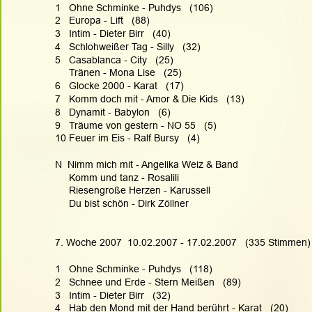
1   Ohne Schminke - Puhdys   (106)
2   Europa - Lift   (88)
3   Intim - Dieter Birr   (40)
4   Schlohweißer Tag - Silly   (32)
5   Casablanca - City   (25)
     Tränen - Mona Lise   (25)
6   Glocke 2000 - Karat   (17)
7   Komm doch mit - Amor & Die Kids   (13)
8   Dynamit - Babylon   (6)
9   Träume von gestern - NO 55   (5)
10 Feuer im Eis - Ralf Bursy   (4)
N  Nimm mich mit - Angelika Weiz & Band
     Komm und tanz - Rosalili
     Riesengroße Herzen - Karussell
     Du bist schön - Dirk Zöllner
7. Woche 2007  10.02.2007 - 17.02.2007   (335 Stimmen)
1   Ohne Schminke - Puhdys   (118)
2   Schnee und Erde - Stern Meißen   (89)
3   Intim - Dieter Birr   (32)
4   Hab den Mond mit der Hand berührt - Karat   (20)