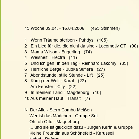
15.Woche 09.04. - 16.04.2006     (465 Stimmen)
1   Wenn Träume sterben - Puhdys   (105)
2   Ein Lied für die, die nicht da sind - Locomotiv GT   (90)
3   Mama Wilson - Engerling   (74)
4   Weisheit - Electra   (41)
5   Und ich geh` in den Tag - Reinhard Lakomy   (33)
6   Herrliche Berge - Budka Suflera   (27)
7   Abendstunde, stille Stunde - Lift   (25)
8   König der Welt - Karat   (22)
     Am Fenster - City   (22)
9   In meinem Land - Magdeburg   (10)
10 Aus meiner Haut - Transit   (7)
N  Der Alte - Stern Combo Meißen
    Wer ist das Mädchen - Gruppe Set
    Oh, oh Otto - Magdeburg
    ... und sie ist glücklich dazu - Jürgen Kerth & Gruppe
    Kleine Freundin aus Schönefeld - Karussell