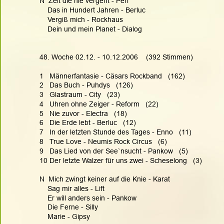
N  Zeit die nie vergeht - Perl
    Das in Hundert Jahren - Berluc
    Vergiß mich - Rockhaus
    Dein und mein Planet - Dialog
48. Woche 02.12. - 10.12.2006    (392 Stimmen)
1   Männerfantasie - Cäsars Rockband   (162)
2   Das Buch - Puhdys   (126)
3   Glastraum - City   (23)
4   Uhren ohne Zeiger - Reform   (22)
5   Nie zuvor - Electra   (18)
6   Die Erde lebt - Berluc   (12)
7   In der letzten Stunde des Tages - Enno   (11)
8   True Love - Neumis Rock Circus   (6)
9   Das Lied von der See`nsucht - Pankow   (5)
10 Der letzte Walzer für uns zwei - Scheselong   (3)
N  Mich zwingt keiner auf die Knie - Karat
    Sag mir alles - Lift
    Er will anders sein - Pankow
    Die Ferne - Silly
    Marie - Gipsy