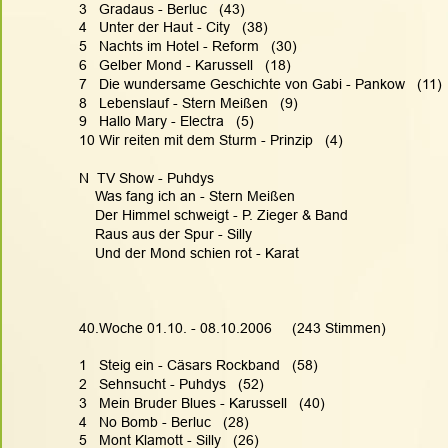
3   Gradaus - Berluc   (43)
4   Unter der Haut - City   (38)
5   Nachts im Hotel - Reform   (30)
6   Gelber Mond - Karussell   (18)
7   Die wundersame Geschichte von Gabi - Pankow   (11)
8   Lebenslauf - Stern Meißen   (9)
9   Hallo Mary - Electra   (5)
10 Wir reiten mit dem Sturm - Prinzip   (4)
N  TV Show - Puhdys
    Was fang ich an - Stern Meißen
    Der Himmel schweigt - P. Zieger & Band
    Raus aus der Spur - Silly
    Und der Mond schien rot - Karat
40.Woche 01.10. - 08.10.2006     (243 Stimmen)
1   Steig ein - Cäsars Rockband   (58)
2   Sehnsucht - Puhdys   (52)
3   Mein Bruder Blues - Karussell   (40)
4   No Bomb - Berluc   (28)
5   Mont Klamott - Silly   (26)