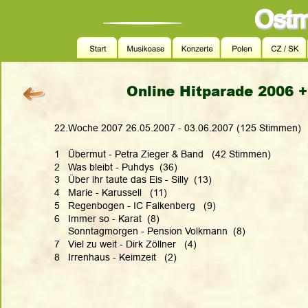
Online Hitparade 2006 +
22.Woche 2007 26.05.2007 - 03.06.2007 (125 Stimmen)
1   Übermut - Petra Zieger & Band   (42 Stimmen)
2   Was bleibt - Puhdys  (36)
3   Über ihr taute das Eis - Silly  (13)
4   Marie - Karussell   (11)
5   Regenbogen - IC Falkenberg   (9)
6   Immer so - Karat  (8)
     Sonntagmorgen - Pension Volkmann  (8)
7   Viel zu weit - Dirk Zöllner   (4)
8   Irrenhaus - Keimzeit   (2)