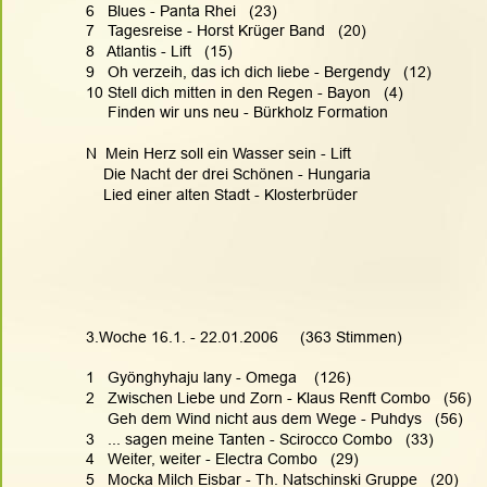
6   Blues - Panta Rhei   (23)
7   Tagesreise - Horst Krüger Band   (20)
8   Atlantis - Lift   (15)
9   Oh verzeih, das ich dich liebe - Bergendy   (12)
10 Stell dich mitten in den Regen - Bayon   (4)
     Finden wir uns neu - Bürkholz Formation
N  Mein Herz soll ein Wasser sein - Lift
    Die Nacht der drei Schönen - Hungaria 
    Lied einer alten Stadt - Klosterbrüder
3.Woche 16.1. - 22.01.2006     (363 Stimmen)
1   Gyönghyhaju lany - Omega    (126)
2   Zwischen Liebe und Zorn - Klaus Renft Combo   (56)
     Geh dem Wind nicht aus dem Wege - Puhdys   (56)
3   ... sagen meine Tanten - Scirocco Combo   (33)
4   Weiter, weiter - Electra Combo   (29)
5   Mocka Milch Eisbar - Th. Natschinski Gruppe   (20)