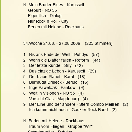
N  Mein Bruder Blues - Karussell
    Geburt - NO 55
    Eigentlich - Dialog
    Nur Rock`n Roll - City
    Ferien mit Helene - Rockhaus
34.Woche 21.08. - 27.08.2006    (225 Stimmen)
1   Bis ans Ende der Welt - Puhdys   (57)
2   Wenn die Blätter fallen - Reform   (44)
3   Der letzte Kunde - Silly   (42)
4   Das einzige Leben - Karussell   (29)
5   Der blaue Planet - Karat   (18)
6   Bermuda Dreieck - Berluc   (16)
7   Inge Pawelczik - Pankow   (9)
8   Welt in Visionen - NO 55   (4)
     Vorsicht Glas - Magdeburg   (4)
9   Der Eine und der andere - Stern Combo Meißen   (2)
     Ich komm nicht hoch - Gaukler Rock Band   (2)
N  Ferien mit Helene - Rockhaus
    Traum vom Fliegen - Gruppe "Wir"
    Schattenreiter - Puhdys