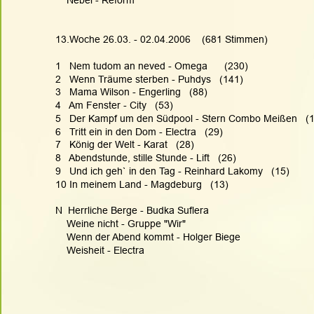
    Nebel - Reform
13.Woche 26.03. - 02.04.2006    (681 Stimmen)
1   Nem tudom an neved - Omega      (230)
2   Wenn Träume sterben - Puhdys   (141)
3   Mama Wilson - Engerling   (88)
4   Am Fenster - City   (53)
5   Der Kampf um den Südpool - Stern Combo Meißen   (
6   Tritt ein in den Dom - Electra   (29)
7   König der Welt - Karat   (28)
8   Abendstunde, stille Stunde - Lift   (26)
9   Und ich geh` in den Tag - Reinhard Lakomy   (15)
10 In meinem Land - Magdeburg   (13)
N  Herrliche Berge - Budka Suflera
    Weine nicht - Gruppe "Wir"
    Wenn der Abend kommt - Holger Biege
    Weisheit - Electra