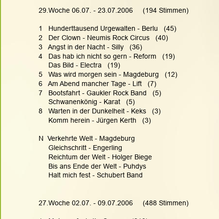
29.Woche 06.07. - 23.07.2006     (194 Stimmen)
1   Hunderttausend Urgewalten - Berlu   (45)
2   Der Clown - Neumis Rock Circus   (40)
3   Angst in der Nacht - Silly   (36)
4   Das hab ich nicht so gern - Reform   (19)
     Das Bild - Electra   (19)
5   Was wird morgen sein - Magdeburg   (12)
6   Am Abend mancher Tage - Lift   (7)
7   Bootsfahrt - Gaukler Rock Band   (5)
     Schwanenkönig - Karat   (5)
8   Warten in der Dunkelheit - Keks   (3)
     Komm herein - Jürgen Kerth   (3)
N  Verkehrte Welt - Magdeburg
     Gleichschritt - Engerling
     Reichtum der Welt - Holger Biege
     Bis ans Ende der Welt - Puhdys
     Halt mich fest - Schubert Band
27.Woche 02.07. - 09.07.2006     (488 Stimmen)