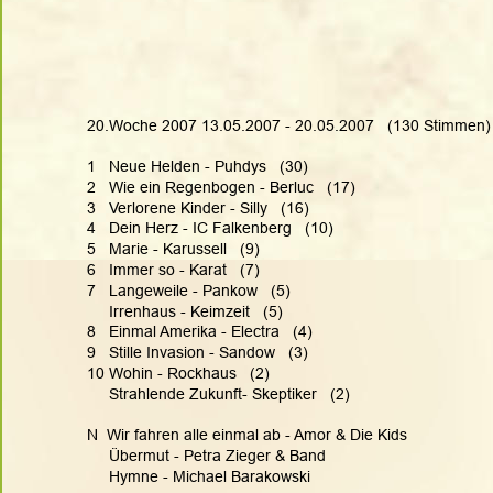
20.Woche 2007 13.05.2007 - 20.05.2007   (130 Stimmen)
1   Neue Helden - Puhdys   (30)
2   Wie ein Regenbogen - Berluc   (17)
3   Verlorene Kinder - Silly   (16)
4   Dein Herz - IC Falkenberg   (10)
5   Marie - Karussell   (9)
6   Immer so - Karat   (7)
7   Langeweile - Pankow   (5)
     Irrenhaus - Keimzeit   (5)
8   Einmal Amerika - Electra   (4)
9   Stille Invasion - Sandow   (3)
10 Wohin - Rockhaus   (2)
     Strahlende Zukunft- Skeptiker   (2)
N  Wir fahren alle einmal ab - Amor & Die Kids
     Übermut - Petra Zieger & Band
     Hymne - Michael Barakowski