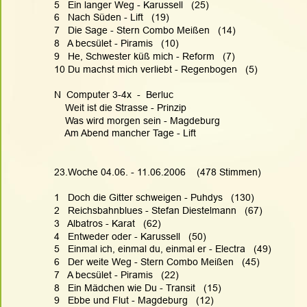
5   Ein langer Weg - Karussell   (25)
6   Nach Süden - Lift   (19)
7   Die Sage - Stern Combo Meißen   (14)
8   A becsület - Piramis   (10)
9   He, Schwester küß mich - Reform   (7)
10 Du machst mich verliebt - Regenbogen   (5)
N  Computer 3-4x  -  Berluc
    Weit ist die Strasse - Prinzip
    Was wird morgen sein - Magdeburg
    Am Abend mancher Tage - Lift
23.Woche 04.06. - 11.06.2006    (478 Stimmen)
1   Doch die Gitter schweigen - Puhdys   (130)
2   Reichsbahnblues - Stefan Diestelmann   (67)
3   Albatros - Karat   (62)
4   Entweder oder - Karussell   (50)
5   Einmal ich, einmal du, einmal er - Electra   (49)
6   Der weite Weg - Stern Combo Meißen   (45)
7   A becsület - Piramis   (22)
8   Ein Mädchen wie Du - Transit   (15)
9   Ebbe und Flut - Magdeburg   (12)