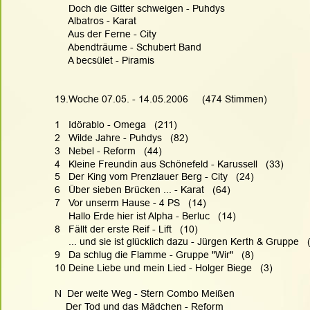
     Doch die Gitter schweigen - Puhdys
     Albatros - Karat
     Aus der Ferne - City
     Abendträume - Schubert Band
     A becsület - Piramis 
19.Woche 07.05. - 14.05.2006     (474 Stimmen)
1   Idörablo - Omega   (211)
2   Wilde Jahre - Puhdys   (82)
3   Nebel - Reform   (44)
4   Kleine Freundin aus Schönefeld - Karussell   (33)
5   Der King vom Prenzlauer Berg - City   (24)
6   Über sieben Brücken ... - Karat   (64)
7   Vor unserm Hause - 4 PS   (14)
     Hallo Erde hier ist Alpha - Berluc   (14)
8   Fällt der erste Reif - Lift   (10)
     ... und sie ist glücklich dazu - Jürgen Kerth & Gruppe   
9   Da schlug die Flamme - Gruppe "Wir"   (8)
10 Deine Liebe und mein Lied - Holger Biege   (3)
N  Der weite Weg - Stern Combo Meißen
    Der Tod und das Mädchen - Reform