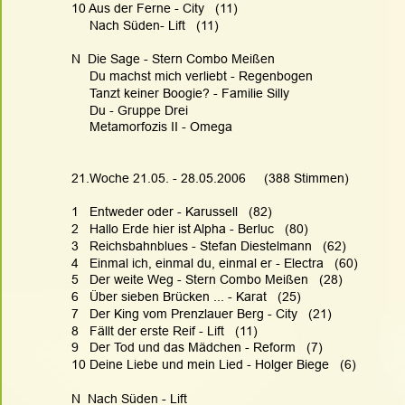
10 Aus der Ferne - City   (11)
     Nach Süden- Lift   (11)
N  Die Sage - Stern Combo Meißen
     Du machst mich verliebt - Regenbogen
     Tanzt keiner Boogie? - Familie Silly
     Du - Gruppe Drei
     Metamorfozis II - Omega
21.Woche 21.05. - 28.05.2006     (388 Stimmen)
1   Entweder oder - Karussell   (82)
2   Hallo Erde hier ist Alpha - Berluc   (80)
3   Reichsbahnblues - Stefan Diestelmann   (62)
4   Einmal ich, einmal du, einmal er - Electra   (60)
5   Der weite Weg - Stern Combo Meißen   (28)
6   Über sieben Brücken ... - Karat   (25)
7   Der King vom Prenzlauer Berg - City   (21)
8   Fällt der erste Reif - Lift   (11)
9   Der Tod und das Mädchen - Reform   (7)
10 Deine Liebe und mein Lied - Holger Biege   (6)
N  Nach Süden - Lift