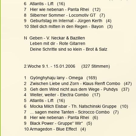
6   Atlantis - Lift   (16)
7   Hier wie nebenan - Panta Rhei   (12)
8   Silberner Sommer - Locomotiv GT   (7)
9   Geburtstag im Internat - Jürgen Kerth   (4)
10 Stell dich mitten in den Regen - Bayon   (3)
N  Geben - V. Neckar & Bazillen
     Leben mit dir - Rote Gitarren
     Deine Schritte sind so klein - Brot & Salz
2.Woche 9.1. - 15.01.2006     (327 Stimmen)
1   Gyönghyhaju lany - Omega   (169)
2   Zwischen Liebe und Zorn - Klaus Renft Combo   (47)
3   Geh dem Wind nicht aus dem Wege - Puhdys   (37)
4   Weiter, weiter - Electra Combo   (17)
5   Atlantis - Lift   (16)
6   Mocka Milch Eisbar - Th. Natschinski Gruppe   (10)
7   ... sagen meine Tanten - Scirocco Combo   (7)
8   Hier wie nebenan - Panta Rhei   (6)
9   Black Power - Gruppe“ Wir“   (5)
10 Armagedon - Blue Effect   (4)