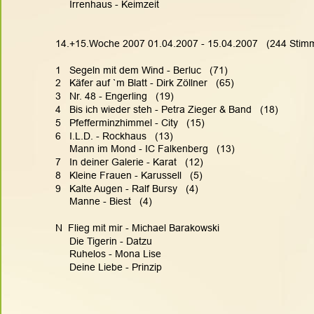
     Irrenhaus - Keimzeit
14.+15.Woche 2007 01.04.2007 - 15.04.2007   (244 Stim
1   Segeln mit dem Wind - Berluc   (71)
2   Käfer auf `m Blatt - Dirk Zöllner   (65)
3   Nr. 48 - Engerling   (19)
4   Bis ich wieder steh - Petra Zieger & Band   (18)
5   Pfefferminzhimmel - City   (15)
6   I.L.D. - Rockhaus   (13)
     Mann im Mond - IC Falkenberg   (13)
7   In deiner Galerie - Karat   (12)
8   Kleine Frauen - Karussell   (5)
9   Kalte Augen - Ralf Bursy   (4)
     Manne - Biest   (4)
N  Flieg mit mir - Michael Barakowski
     Die Tigerin - Datzu
     Ruhelos - Mona Lise
     Deine Liebe - Prinzip